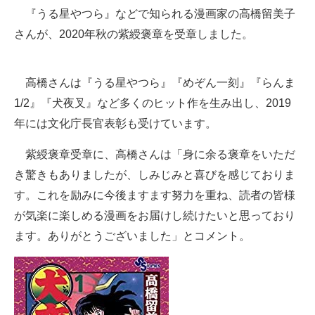
『うる星やつら』などで知られる漫画家の高橋留美子
ITの今と未来を見通す
さんが、2020年秋の紫綬褒章を受章しました。
スマホと通信の最新トレンド
高橋さんは『うる星やつら』『めぞん一刻』『らんま
進化するPCとデバイスの未来
1/2』『犬夜叉』など多くのヒット作を生み出し、2019
好きが集まる 比べて選べる
年には文化庁長官表彰も受けています。
ビジネスと働き方のヒント
紫綬褒章受章に、高橋さんは「身に余る褒章をいただ
き驚きもありましたが、しみじみと喜びを感じておりま
AI活用のいまが分かる
す。これを励みに今後ますます努力を重ね、読者の皆様
企業ITのトレンドを詳説
が気楽に楽しめる漫画をお届けし続けたいと思っており
ます。ありがとうございました」とコメント。
経営リーダーのコミュニティ
マーケ×ITの今がよく分かる
ITエンジニア向け専門サイト