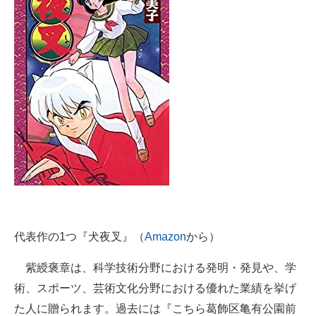
企業向けIT製品の総合サイト
IT製品の技術・比較・事例
製造業のIT導入・活用を支援
モノづくり技術者専門サイト
エレクトロニクス専門サイト
電子設計の基本と応用
エネルギーの専門メディア
建設×テクノロジーの最前線
代表作の1つ『犬夜叉』（
Amazon
から）
ちょっと気になるネットの話題
紫綬褒章は、科学技術分野における発明・発見や、学
術、スポーツ、芸術文化分野における優れた業績を挙げ
た人に贈られます。過去には『こちら葛飾区亀有公園前