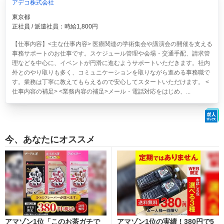
アデコ株式会社
東京都
正社員 / 派遣社員：時給1,800円
【仕事内容】<主な仕事内容> 医療関連の学術集会や講演会の開催を支える
事務サポートのお仕事です。スケジュール管理や会場・交通手配、請求管
理などを中心に、イベントが円滑に進むようサポートいただきます。社内
外とのやり取りも多く、コミュニケーションを取りながら進める事務職で
す。業務は丁寧に教えてもらえるので安心してスタートいただけます。 <
仕事内容の補足> <業務内容の補足>メール・電話対応をはじめ、...
今、あなたにオススメ
アマゾン1位「このお茶ガチで
アマゾン1位の実績！380円で5