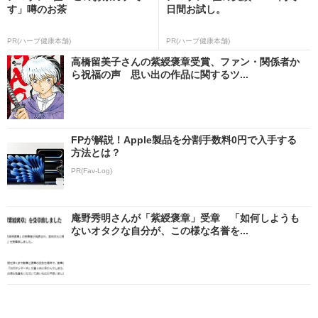
す」噂のお茶
日間お試し。
PR(ハーブ健康本舗)
PR(ハーブ健康本舗)
高橋留美子さんの紫綬褒章受賞、ファン・関係者か
ら祝福の声 思い出の作品に関するツ...
FPが解説！Apple製品を分割手数料0円で入手する
方法とは？
PR(Fav-Log)
庵野秀明さんが「紫綬褒章」受章 「如何しようも
ないオタクな自分が、この様な名誉を...