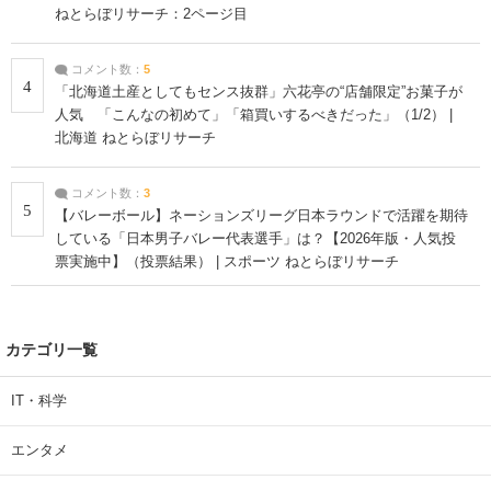
ねとらぼリサーチ：2ページ目
コメント数：
5
4
「北海道土産としてもセンス抜群」六花亭の“店舗限定”お菓子が
人気 「こんなの初めて」「箱買いするべきだった」（1/2） |
北海道 ねとらぼリサーチ
コメント数：
3
5
【バレーボール】ネーションズリーグ日本ラウンドで活躍を期待
している「日本男子バレー代表選手」は？【2026年版・人気投
票実施中】（投票結果） | スポーツ ねとらぼリサーチ
カテゴリ一覧
IT・科学
エンタメ