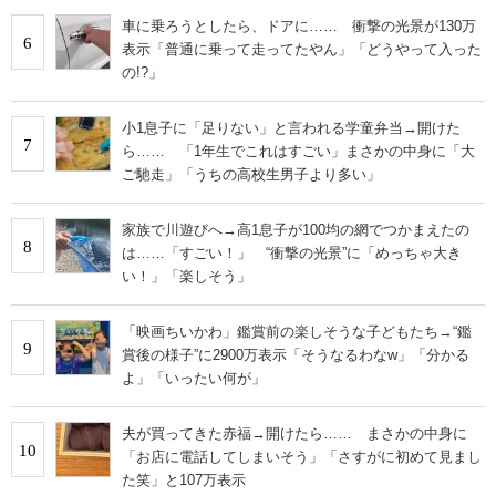
車に乗ろうとしたら、ドアに…… 衝撃の光景が130万
6
表示「普通に乗って走ってたやん」「どうやって入った
の!?」
小1息子に「足りない」と言われる学童弁当→開けた
7
ら…… 「1年生でこれはすごい」まさかの中身に「大
ご馳走」「うちの高校生男子より多い」
家族で川遊びへ→高1息子が100均の網でつかまえたの
8
は……「すごい！」 “衝撃の光景”に「めっちゃ大き
い！」「楽しそう」
「映画ちいかわ」鑑賞前の楽しそうな子どもたち→“鑑
9
賞後の様子”に2900万表示「そうなるわなw」「分かる
よ」「いったい何が」
夫が買ってきた赤福→開けたら…… まさかの中身に
10
「お店に電話してしまいそう」「さすがに初めて見まし
た笑」と107万表示