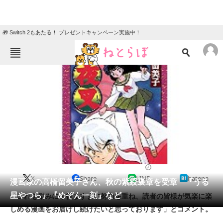
🎁 Switch 2もあたる！ プレゼントキャンペーン実施中！
ねとらぼメニュー
TOP
ニュース
エンタメ
クイズ
グルメ
地域
住まい
教育・育児
動物
リサーチ
2020/11/02 15:33（公開）
X
Share
LINE
hatena
会員記事
漫画家の高橋留美子さん、秋の紫綬褒章を受章 『うる
星やつら』『めぞん一刻』など
「これを励みに今後ますます努力を重ね、読者の皆様が気楽に楽
メディア
しめる漫画をお届けし続けたいと思っております」とコメント。
注目記事を集めた総合ページ