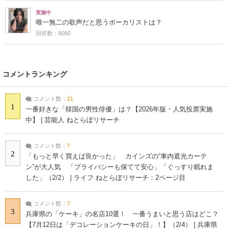
実施中
唯一無二の歌声だと思うボーカリストは？
回答数：8080
コメントランキング
コメント数：
21
1
一番好きな「韓国の男性俳優」は？【2026年版・人気投票実施
中】 | 芸能人 ねとらぼリサーチ
コメント数：
7
2
「もっと早く買えば良かった」 カインズの“車内遮光カーテ
ン”が大人気 「プライバシーも保てて安心」「ぐっすり眠れま
した」（2/2） | ライフ ねとらぼリサーチ：2ページ目
コメント数：
7
3
兵庫県の「ケーキ」の名店10選！ 一番うまいと思う店はどこ？
【7月12日は「デコレーションケーキの日」！】（2/4） | 兵庫県