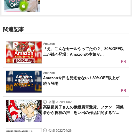
関連記事
Amazon
「え、こんなセールやってたの？」80％OFF以
上が続々登場！Amazonの本気が...
PR
Amazon
Amazon今日も見逃せない！80%OFF以上が
続々登場
PR
公開 2020/11/02
高橋留美子さんの紫綬褒章受賞、ファン・関係
者から祝福の声 思い出の作品に関するツ...
公開 2022/04/28