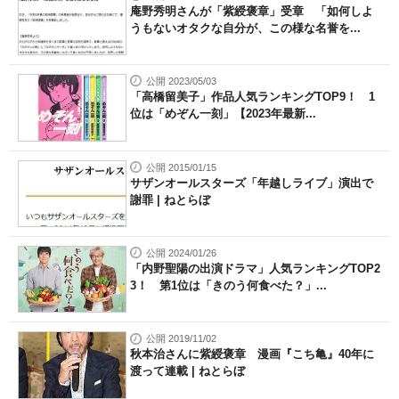
庵野秀明さんが「紫綬褒章」受章 「如何しよ
うもないオタクな自分が、この様な名誉を...
公開 2023/05/03
「高橋留美子」作品人気ランキングTOP9！ 1
位は「めぞん一刻」【2023年最新...
公開 2015/01/15
サザンオールスターズ「年越しライブ」演出で
謝罪 | ねとらぼ
公開 2024/01/26
「内野聖陽の出演ドラマ」人気ランキングTOP2
3！ 第1位は「きのう何食べた？」...
公開 2019/11/02
秋本治さんに紫綬褒章 漫画『こち亀』40年に
渡って連載 | ねとらぼ