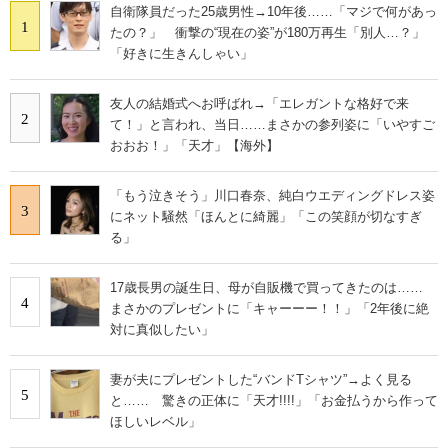
自衛隊員だった25歳男性→10年後……「マジで何があっ
1
たの？」 衝撃の“現在の姿”が180万再生「別人…？」
「好きに生きんしゃい」
友人の結婚式へお呼ばれ→「エレガントな格好で来
2
て！」と言われ、当日……まさかの参列姿に「いやすご
おおお！」「天才」【海外】
「もう泣きそう」川口春奈、純白ウエディングドレス姿
3
にネット騒然「ほんとに綺麗」「この笑顔が切なすぎ
る」
17歳長男の誕生日、母が自販機で買ってきたのは……
4
まさかのプレゼントに「キャーーー！！」「2年後に絶
対に真似したい」
妻が夫にプレゼントした“バンドTシャツ”→よく見る
5
と…… 驚きの正体に「天才!!!!」「お金払うから作って
ほしいレベル」