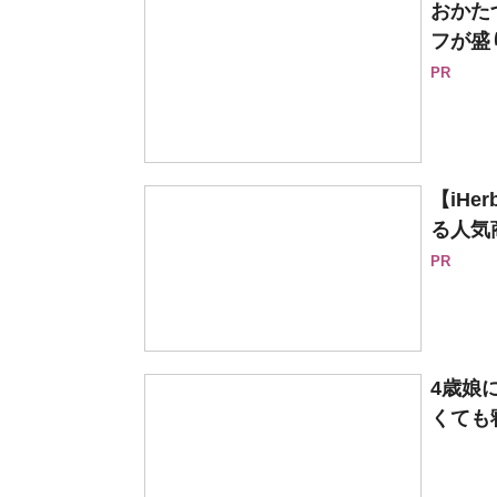
おかた
フが盛
PR
【iH
る人気
PR
4歳娘
くても