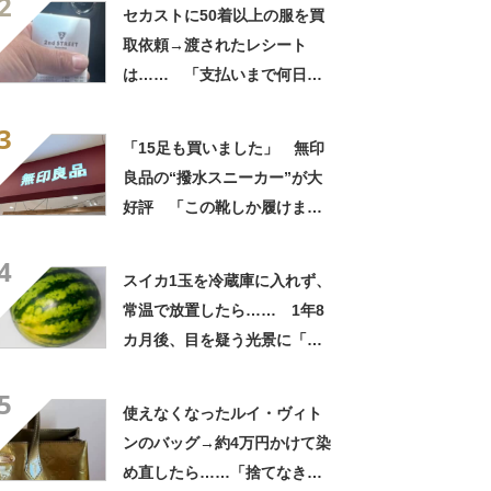
2
自画自賛
セカストに50着以上の服を買
取依頼→渡されたレシート
は…… 「支払いまで何日か
待たされた」衝撃的な光景に
3
「この値段はヤバすぎ」
「15足も買いました」 無印
良品の“撥水スニーカー”が大
好評 「この靴しか履けませ
ん」「本当に疲れにくい」
4
「一生買い続けます」
スイカ1玉を冷蔵庫に入れず、
常温で放置したら…… 1年8
カ月後、目を疑う光景に「ヤ
バいヤバいヤバい」「えっ、
5
こんな姿に……!?」
使えなくなったルイ・ヴィト
ンのバッグ→約4万円かけて染
め直したら……「捨てなきゃ