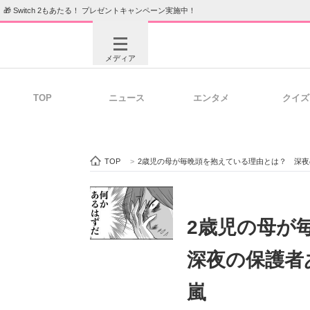
🎁 Switch 2もあたる！ プレゼントキャンペーン実施中！
メディア
TOP
ニュース
エンタメ
クイズ
注目記事を集めた総合ページ
ITの今
TOP
>
2歳児の母が毎晩頭を抱えている理由とは？ 深
ビジネスと働き方のヒント
AI活用
2歳児の母が
深夜の保護者
ITエンジニア向け専門サイト
企業向けI
嵐