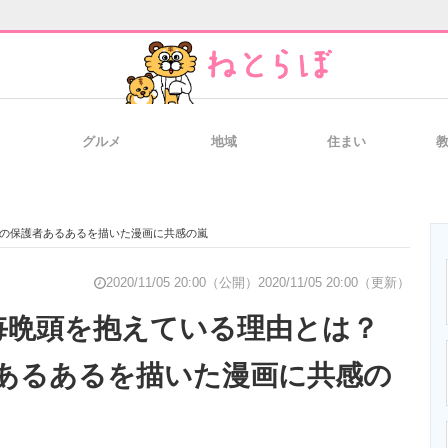
グルメ
地域
住まい
と未来を見通す
スマホと通信の最新トレンド
進化するPCとデ
夜の保護者あるあるを描いた漫画に共感の嵐
のいまが分かる
企業ITのトレンドを詳説
経営リーダーの
2020/11/05 20:00（公開）
2020/11/05 20:00（更新）
毎晩頭を抱えている理由とは？
あるあるを描いた漫画に共感の
T製品の総合サイト
IT製品の技術・比較・事例
製造業のIT導入