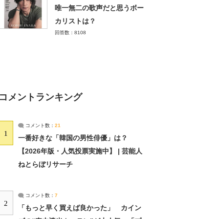
唯一無二の歌声だと思うボー
カリストは？
回答数：8108
コメントランキング
コメント数：
21
1
一番好きな「韓国の男性俳優」は？
【2026年版・人気投票実施中】 | 芸能人
ねとらぼリサーチ
コメント数：
7
2
「もっと早く買えば良かった」 カイン