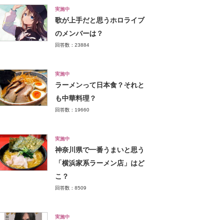
実施中
歌が上手だと思うホロライブ
のメンバーは？
回答数：23884
実施中
ラーメンって日本食？それと
も中華料理？
回答数：19660
実施中
神奈川県で一番うまいと思う
「横浜家系ラーメン店」はど
こ？
回答数：8509
実施中