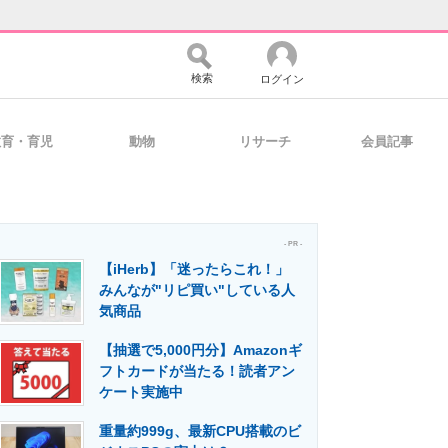
検索
ログイン
教育・育児
動物
リサーチ
会員記事
バイスの未来
好きが集まる 比べて選べる
- PR -
【iHerb】「迷ったらこれ！」
コミュニティ
マーケ×ITの今がよく分かる
みんなが"リピ買い"している人
気商品
【抽選で5,000円分】Amazonギ
・活用を支援
フトカードが当たる！読者アン
ケート実施中
重量約999g、最新CPU搭載のビ