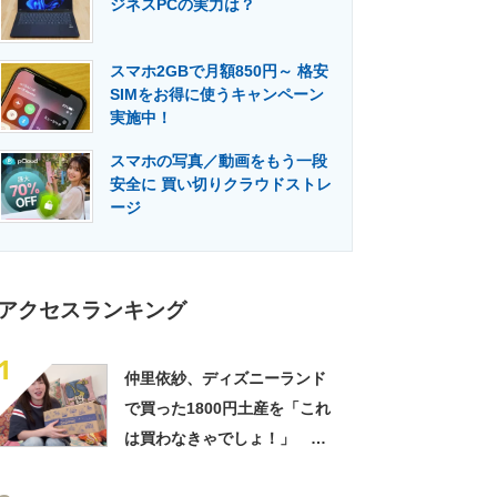
ジネスPCの実力は？
門メディア
建設×テクノロジーの最前線
スマホ2GBで月額850円～ 格安
SIMをお得に使うキャンペーン
実施中！
スマホの写真／動画をもう一段
安全に 買い切りクラウドストレ
ージ
アクセスランキング
1
仲里依紗、ディズニーランド
で買った1800円土産を「これ
は買わなきゃでしょ！」
「すっごい上手お買い物」と