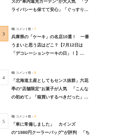
ズの“車内遮光カーテン”が大人気 「プ
ライバシーも保てて安心」「ぐっすり眠
れました」（2/2） | ライフ ねとらぼリ
サーチ：2ページ目
コメント数：
7
3
兵庫県の「ケーキ」の名店10選！ 一番
うまいと思う店はどこ？【7月12日は
「デコレーションケーキの日」！】
（2/4） | 兵庫県 ねとらぼリサーチ：2ペ
ージ目
コメント数：
5
4
「北海道土産としてもセンス抜群」六花
亭の“店舗限定”お菓子が人気 「こんな
の初めて」「箱買いするべきだった」
（1/2） | 北海道 ねとらぼリサーチ
コメント数：
4
5
「車に常備しました」 カインズ
の“1980円クーラーバッグ”が評判 「ち