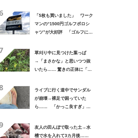
よかった」「そういう使い道
6
もあったのか」
「5枚も買いました」 ワーク
マンの“1500円ゴルフポロシ
ャツ”が大好評 「ゴルフにも
普段使いにも最適」「汗をか
7
いてもすぐ乾く」「全てに大
草刈り中に見つけた葉っぱ
満足しています」
→「まさかな」と思いつつ抜
いたら…… 驚きの正体に「お
宝やね」「生命力すごい」
8
ライブに行く道中でサンダル
が崩壊→裸足で困っていた
ら…… 「かっこ良すぎ」ま
さかの展開に感動「こういう
9
人に私もなりたい」
友人の田んぼで取った土→水
槽で水を入れて3カ月後……