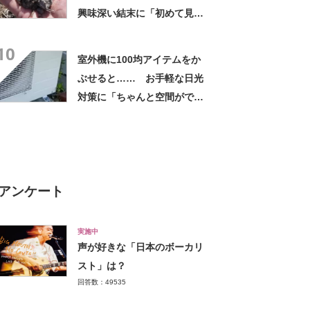
興味深い結末に「初めて見
た」「こんなデカくなん
10
の？」投稿者に話を聞いた
室外機に100均アイテムをか
ぶせると…… お手軽な日光
対策に「ちゃんと空間ができ
てグー」「これで楽します」
アンケート
実施中
声が好きな「日本のボーカリ
スト」は？
回答数：49535