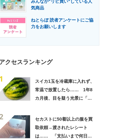
みんなが"リピ買い"している人
門メディア
建設×テクノロジーの最前線
気商品
ねとらぼ 読者アンケートにご協
力をお願いします
アクセスランキング
1
スイカ1玉を冷蔵庫に入れず、
常温で放置したら…… 1年8
カ月後、目を疑う光景に「ヤ
バいヤバいヤバい」「えっ、
2
こんな姿に……!?」
セカストに50着以上の服を買
取依頼→渡されたレシート
は…… 「支払いまで何日か