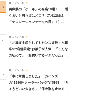
サーチ：2ページ目
コメント数：
7
3
兵庫県の「ケーキ」の名店10選！ 一番
うまいと思う店はどこ？【7月12日は
「デコレーションケーキの日」！】
（2/4） | 兵庫県 ねとらぼリサーチ：2ペ
ージ目
コメント数：
5
4
「北海道土産としてもセンス抜群」六花
亭の“店舗限定”お菓子が人気 「こんな
の初めて」「箱買いするべきだった」
（1/2） | 北海道 ねとらぼリサーチ
コメント数：
4
5
「車に常備しました」 カインズ
の“1980円クーラーバッグ”が評判 「ち
ょうどいい大きさ」「保冷剤を止めるベ
ルトが良い」（1/5） | ライフ ねとらぼ
リサーチ