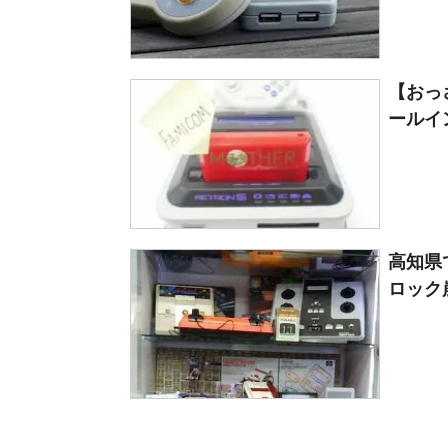
【おっ
ールイ
高知県
ロック