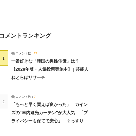
コメントランキング
コメント数：
21
1
一番好きな「韓国の男性俳優」は？
【2026年版・人気投票実施中】 | 芸能人
ねとらぼリサーチ
コメント数：
7
2
「もっと早く買えば良かった」 カイン
ズの“車内遮光カーテン”が大人気 「プ
ライバシーも保てて安心」「ぐっすり眠
れました」（2/2） | ライフ ねとらぼリ