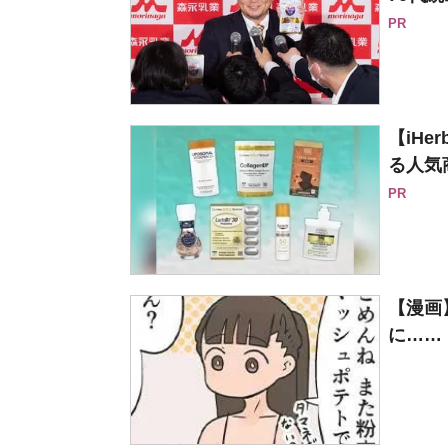
PR
【iH
る人気
PR
【漫画
に……