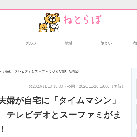
グルメ
地域
住まい
と未来を見通す
スマホと通信の最新トレンド
進化するPCとデ
った漫画 テレビデオとスーファミがまだ動いた奇跡！
のいまが分かる
企業ITのトレンドを詳説
経営リーダーの
2020/11/10 19:00（公開）
2020/11/10 19:00（更新）
夫婦が自宅に「タイムマシン」
 テレビデオとスーファミがま
T製品の総合サイト
IT製品の技術・比較・事例
製造業のIT導入
！