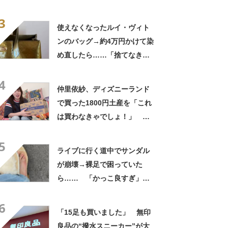
待たされた」衝撃的な光景に
3
「この値段はヤバすぎ」
使えなくなったルイ・ヴィト
ンのバッグ→約4万円かけて染
め直したら……「捨てなきゃ
よかった」「そういう使い道
4
もあったのか」
仲里依紗、ディズニーランド
で買った1800円土産を「これ
は買わなきゃでしょ！」
「すっごい上手お買い物」と
5
自画自賛
ライブに行く道中でサンダル
が崩壊→裸足で困っていた
ら…… 「かっこ良すぎ」ま
さかの展開に感動「こういう
6
人に私もなりたい」
「15足も買いました」 無印
良品の“撥水スニーカー”が大