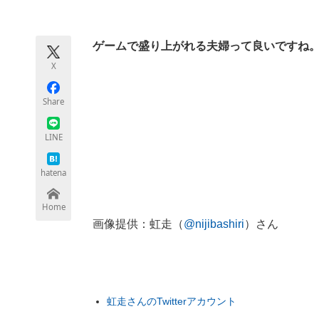
モノづくり技術者専門サイト
エレクトロ
ゲームで盛り上がれる夫婦って良いですね
X
ちょっと気になるネットの話題
Share
LINE
hatena
Home
画像提供：虹走（
@nijibashiri
）さん
虹走さんのTwitterアカウント