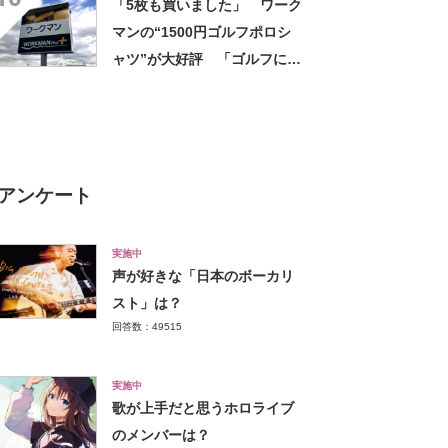
「5枚も買いました」 ワーク
マンの“1500円ゴルフポロシ
ャツ”が大好評 「ゴルフにも
普段使いにも最適」「汗をか
いてもすぐ乾く」「全てに大
満足しています」
アンケート
実施中
声が好きな「日本のボーカリ
スト」は？
回答数：49515
実施中
歌が上手だと思うホロライブ
のメンバーは？