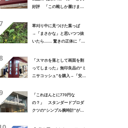
好評 「この靴しか履けませ
ん」「本当に疲れにくい」
7
「一生買い続けます」
草刈り中に見つけた葉っぱ
→「まさかな」と思いつつ抜
いたら…… 驚きの正体に「お
宝やね」「生命力すごい」
8
「スマホを落として画面を割
ってしまった」無印良品の“ミ
ニサコッシュ”を購入→「安心
して持ち歩ける」ように
9
「付けているのを忘れるくら
「これほんとに770円な
い軽い」など好評
の？」 スタンダードプロダ
クツの“シンプル腕時計”が大
好評 「もうこれでいい」
10
「かなり満足感高い」