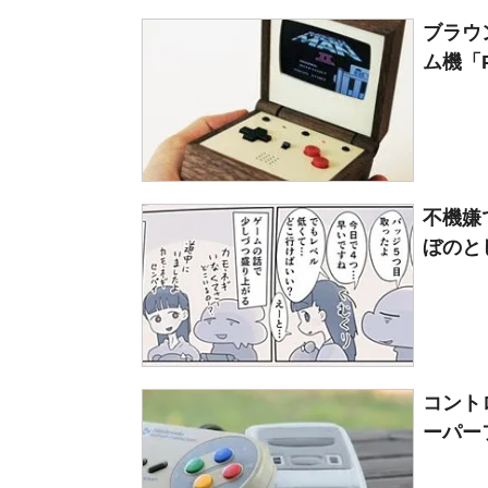
ブラウ
ム機「Pix
不機嫌
ぼのと
コント
ーパー