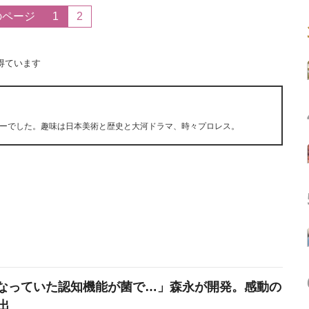
のページ
1
2
得ています
ーでした。趣味は日本美術と歴史と大河ドラマ、時々プロレス。
なっていた認知機能が菌で…」森永が開発。感動の
出