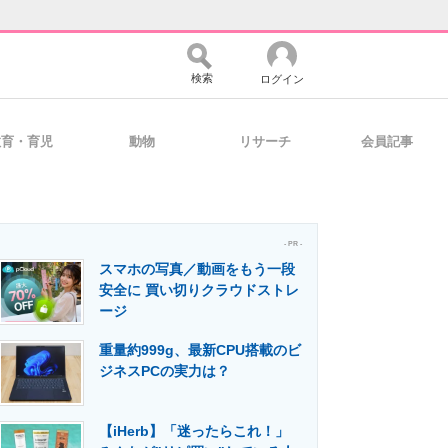
検索
ログイン
教育・育児
動物
リサーチ
会員記事
バイスの未来
好きが集まる 比べて選べる
- PR -
スマホの写真／動画をもう一段
コミュニティ
マーケ×ITの今がよく分かる
安全に 買い切りクラウドストレ
ージ
重量約999g、最新CPU搭載のビ
・活用を支援
ジネスPCの実力は？
【iHerb】「迷ったらこれ！」