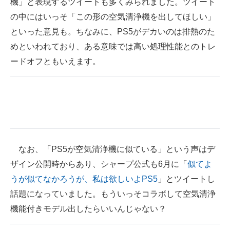
機」と表現するツイートも多くみられました。ツイート
企業向けIT製品の総合サイト
の中にはいっそ「この形の空気清浄機を出してほしい」
といった意見も。ちなみに、PS5がデカいのは排熱のた
IT製品の技術・比較・事例
めといわれており、ある意味では高い処理性能とのトレ
製造業のIT導入・活用を支援
ードオフともいえます。
モノづくり技術者専門サイト
エレクトロニクス専門サイト
電子設計の基本と応用
エネルギーの専門メディア
なお、「PS5が空気清浄機に似ている」という声はデ
ザイン公開時からあり、シャープ公式も6月に「
似てよ
建設×テクノロジーの最前線
うが似てなかろうが、私は欲しいよPS5
」とツイートし
ちょっと気になるネットの話題
話題になっていました。もういっそコラボして空気清浄
機能付きモデル出したらいいんじゃない？