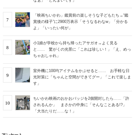
なぁ」「どんまいです」
「映画ちいかわ」鑑賞前の楽しそうな子どもたち→“鑑
7
賞後の様子”に2900万表示「そうなるわなw」「分かる
よ」「いったい何が」
小1娘が学校から持ち帰ったアサガオ→よく見る
8
と…… 驚がくの光景に「これは珍しい！」「え、めっ
ちゃおしゃれ」
室外機に100均アイテムをかぶせると…… お手軽な日
9
光対策に「ちゃんと空間ができてグー」「これで楽しま
す」
ちいかわ映画のおかおバッジを2個開封したら……「許
10
されるんか」 まさかの中身に「そんなことある!?」
「大当たりだ……な！」
アンケート