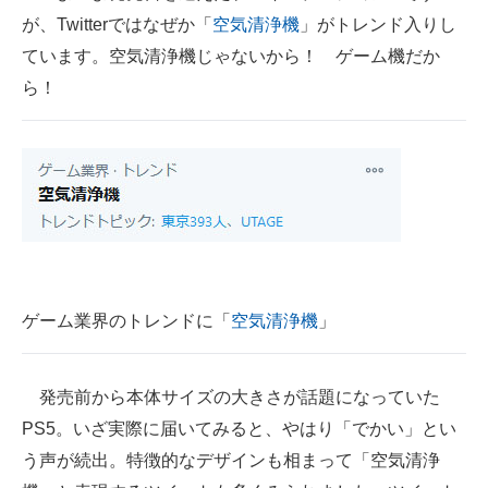
が、Twitterではなぜか「
空気清浄機
」がトレンド入りし
ITの今と未来を見通す
ています。空気清浄機じゃないから！ ゲーム機だか
ら！
スマホと通信の最新トレンド
進化するPCとデバイスの未来
好きが集まる 比べて選べる
ビジネスと働き方のヒント
AI活用のいまが分かる
ゲーム業界のトレンドに「
空気清浄機
」
企業ITのトレンドを詳説
経営リーダーのコミュニティ
発売前から本体サイズの大きさが話題になっていた
マーケ×ITの今がよく分かる
PS5。いざ実際に届いてみると、やはり「でかい」とい
う声が続出。特徴的なデザインも相まって「空気清浄
ITエンジニア向け専門サイト