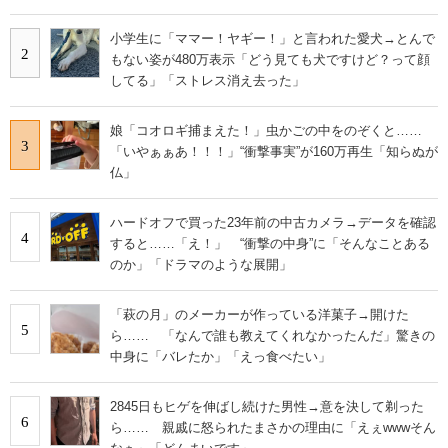
小学生に「ママー！ヤギー！」と言われた愛犬→とんで
2
もない姿が480万表示「どう見ても犬ですけど？って顔
してる」「ストレス消え去った」
娘「コオロギ捕まえた！」虫かごの中をのぞくと……
3
「いやぁぁあ！！！」“衝撃事実”が160万再生「知らぬが
仏」
ハードオフで買った23年前の中古カメラ→データを確認
4
すると……「え！」 “衝撃の中身”に「そんなことある
のか」「ドラマのような展開」
「萩の月」のメーカーが作っている洋菓子→開けた
5
ら…… 「なんで誰も教えてくれなかったんだ」驚きの
中身に「バレたか」「えっ食べたい」
2845日もヒゲを伸ばし続けた男性→意を決して剃った
6
ら…… 親戚に怒られたまさかの理由に「えぇwwwそん