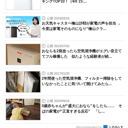
キングTOP10！（4/8 15:...
公開 2023/03/16
お天気キャスター檜山沙耶が家電の声を担当 →
今度は家電そのものになり“檜山クラ...
公開 2023/07/02
おならを2発放ったら空気清浄機がエグい音立て
てフル稼働した 似たような経験者が続...
公開 2017/01/20
2年間使った空気清浄機、フィルター掃除をして
いなかったことに気づいて開けてみたら...
公開 2024/09/16
0歳赤ちゃんが“盛大におなら”をしたら…… そ
ばの家電が“正直すぎる反応” 「し...
Recommended by