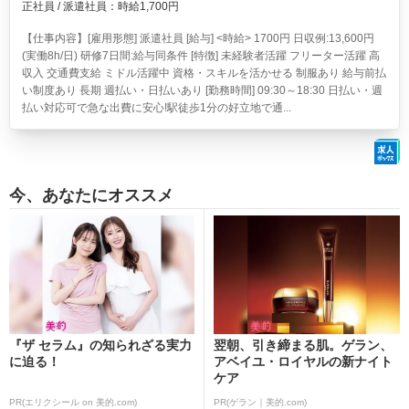
正社員 / 派遣社員：時給1,700円
【仕事内容】[雇用形態] 派遣社員 [給与] <時給> 1700円 日収例:13,600円
(実働8h/日) 研修7日間:給与同条件 [特徴] 未経験者活躍 フリーター活躍 高
収入 交通費支給 ミドル活躍中 資格・スキルを活かせる 制服あり 給与前払
い制度あり 長期 週払い・日払いあり [勤務時間] 09:30～18:30 日払い・週
払い対応可で急な出費に安心!駅徒歩1分の好立地で通...
今、あなたにオススメ
『ザ セラム』の知られざる実力
翌朝、引き締まる肌。ゲラン、
に迫る！
アベイユ・ロイヤルの新ナイト
ケア
PR(エリクシール on 美的.com)
PR(ゲラン｜美的.com)