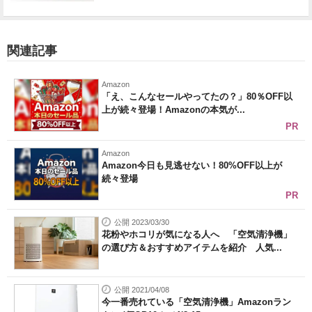
関連記事
Amazon
「え、こんなセールやってたの？」80％OFF以
上が続々登場！Amazonの本気が...
PR
Amazon
Amazon今日も見逃せない！80%OFF以上が
続々登場
PR
公開 2023/03/30
花粉やホコリが気になる人へ 「空気清浄機」
の選び方＆おすすめアイテムを紹介 人気...
公開 2021/04/08
今一番売れている「空気清浄機」Amazonラン