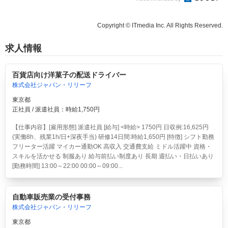
Copyright © ITmedia Inc. All Rights Reserved.
求人情報
百貨店向け洋菓子の配送ドライバー
株式会社ジャパン・リリーフ
東京都
正社員 / 派遣社員：時給1,750円
【仕事内容】[雇用形態] 派遣社員 [給与] <時給> 1750円 日収例:16,625円
(実働8h、残業1h/日+深夜手当) 研修14日間:時給1,650円 [特徴] シフト勤務
フリーター活躍 マイカー通勤OK 高収入 交通費支給 ミドル活躍中 資格・
スキルを活かせる 制服あり 給与前払い制度あり 長期 週払い・日払いあり
[勤務時間] 13:00～22:00 00:00～09:00...
自動車販売業の受付事務
株式会社ジャパン・リリーフ
東京都