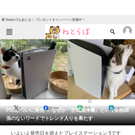
🎁 Switch 2もあたる！ プレゼントキャンペーン実施中！
ねとらぼメニュー
TOP
ニュース
エンタメ
クイズ
グルメ
地域
住まい
教育・育児
動物
リサーチ
2020/11/12 17:30（公開）
X
Share
LINE
hatena
会員記事
PS5がついに発売 → なぜか「空気清浄機」という全然関
係のないワードでトレンド入りを果たす
確かに似てるけども！
メディア
いよいよ発売日を迎えたプレイステーション 5です
注目記事を集めた総合ページ