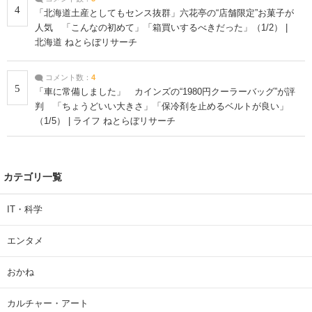
4
「北海道土産としてもセンス抜群」六花亭の“店舗限定”お菓子が
人気 「こんなの初めて」「箱買いするべきだった」（1/2） |
北海道 ねとらぼリサーチ
コメント数：
4
5
「車に常備しました」 カインズの“1980円クーラーバッグ”が評
判 「ちょうどいい大きさ」「保冷剤を止めるベルトが良い」
（1/5） | ライフ ねとらぼリサーチ
カテゴリ一覧
IT・科学
エンタメ
おかね
カルチャー・アート