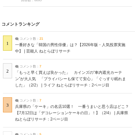
コメントランキング
コメント数：
21
1
一番好きな「韓国の男性俳優」は？【2026年版・人気投票実施
中】 | 芸能人 ねとらぼリサーチ
コメント数：
7
2
「もっと早く買えば良かった」 カインズの“車内遮光カーテ
ン”が大人気 「プライバシーも保てて安心」「ぐっすり眠れま
した」（2/2） | ライフ ねとらぼリサーチ：2ページ目
コメント数：
7
3
兵庫県の「ケーキ」の名店10選！ 一番うまいと思う店はどこ？
【7月12日は「デコレーションケーキの日」！】（2/4） | 兵庫県
ねとらぼリサーチ：2ページ目
コメント数：
5