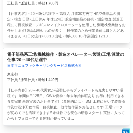
正社員 / 派遣社員：時給1,700円
【仕事内容】<20~40代活躍中><高収入 月収30万円可>航空機部品の測
定・検査 日勤×土日休み 年休124日!
航空機部品の目視・測定検査 製造工
程にて目視検査・ノギスやマイクロメーターを使用した 測定検査業務をお
任せします! 製品は軽いものが多く、 軽作業のため作業負荷はほとんどあ
りません! <1日の流れ> 08:10 出社・朝礼 08:10 作業開始 12:10 ...
電子部品系工場/機械操作・製造オペレーター/製造/工場/派遣の
仕事/20～40代活躍中
日本マニュファクチャリングサービス株式会社
東京都
正社員 / 派遣社員：時給1,440円
【仕事内容】20～40代男女が活躍!仕事もプライベートも充実しやすい環
境です 年間休日125日、GWや夏季・年末年始休暇あり お得に利用できる
食堂完備 基盤実装のお仕事です! 〈具体的には〉 SMT工程に於いて装置操
作及び洗浄工程作業・目視検査、他付随作業をお任せします! 工場ワーク
が初めてでも活躍できます!/ 未経験でも安心の研修スタート 実務に入って
からもフォローできる体制が整っていま...