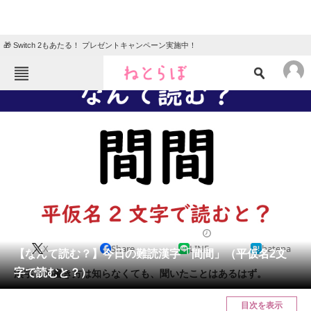
🎁 Switch 2もあたる！ プレゼントキャンペーン実施中！
ねとらぼメニュー
TOP
ニュース
エンタメ
クイズ
グルメ
地域
住まい
教育・育児
動物
リサーチ
2020/11/16 07:45（公開）
X
Share
LINE
hatena
会員記事
【なんて読む？】今日の難読漢字「間間」（平仮名2文
字で読むと？）
漢字での書き方は知らなくても、聞いたことはあるはず。
メディア
目次を表示
注目記事を集めた総合ページ