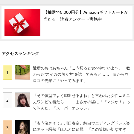
【抽選で5,000円分】Amazonギフトカードが
当たる！読者アンケート実施中
アクセスランキング
近所のおばあちゃん「こう切ると食べやすいよ〜」→教
1
わった“スイカの切り方”を試してみると…… 目からウ
ロコの光景に「やってみます」
「その体型でよく脚出せるよね」と言われた女性→ミニ
2
丈ワンピを着たら…… まさかの姿に「『マジか！』っ
て叫んだ」「スーパーオシャレ」
「もう泣きそう」川口春奈、純白ウエディングドレス姿
3
にネット騒然「ほんとに綺麗」「この笑顔が切なすぎ