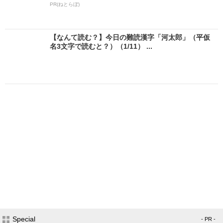
PR(ねとらぼ)
【なんて読む？】今日の難読漢字「河太郎」（平仮
名3文字で読むと？）（1/11） ...
Special
- PR -