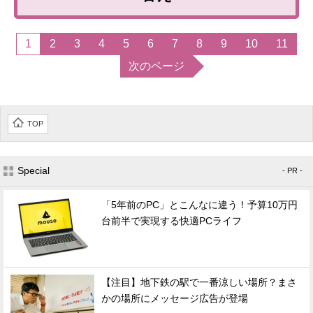
1
2
3
4
5
6
7
8
9
10
11
次のページ
TOP
Special
- PR -
「5年前のPC」とこんなに違う！予算10万円
台前半で実現する快適PCライフ
【注目】地下鉄の駅で一番涼しい場所？まさ
かの場所にメッセージ広告が登場