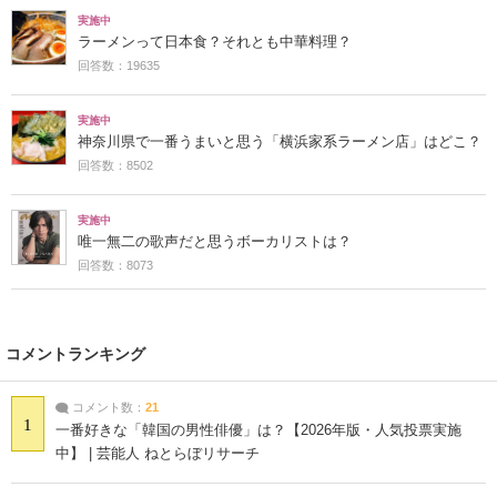
実施中
ラーメンって日本食？それとも中華料理？
回答数：19635
実施中
神奈川県で一番うまいと思う「横浜家系ラーメン店」はどこ？
回答数：8502
実施中
唯一無二の歌声だと思うボーカリストは？
回答数：8073
コメントランキング
コメント数：
21
1
一番好きな「韓国の男性俳優」は？【2026年版・人気投票実施
中】 | 芸能人 ねとらぼリサーチ