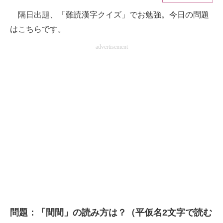
隔日出題、「難読漢字クイズ」でお勉強。今日の問題
ITの今と未来を見通す
はこちらです。
スマホと通信の最新トレンド
advertisement
進化するPCとデバイスの未来
好きが集まる 比べて選べる
ビジネスと働き方のヒント
AI活用のいまが分かる
企業ITのトレンドを詳説
経営リーダーのコミュニティ
マーケ×ITの今がよく分かる
問題：「間間」の読み方は？（平仮名2文字で読む
ITエンジニア向け専門サイト