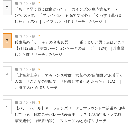
コメント数：
7
2
「もっと早く買えば良かった」 カインズの“車内遮光カーテ
ン”が大人気 「プライバシーも保てて安心」「ぐっすり眠れま
した」（2/2） | ライフ ねとらぼリサーチ：2ページ目
コメント数：
7
3
兵庫県の「ケーキ」の名店10選！ 一番うまいと思う店はどこ？
【7月12日は「デコレーションケーキの日」！】（2/4） | 兵庫県
ねとらぼリサーチ：2ページ目
コメント数：
5
4
「北海道土産としてもセンス抜群」六花亭の“店舗限定”お菓子が
人気 「こんなの初めて」「箱買いするべきだった」（1/2） |
北海道 ねとらぼリサーチ
コメント数：
3
5
【バレーボール】ネーションズリーグ日本ラウンドで活躍を期待
している「日本男子バレー代表選手」は？【2026年版・人気投
票実施中】（投票結果） | スポーツ ねとらぼリサーチ