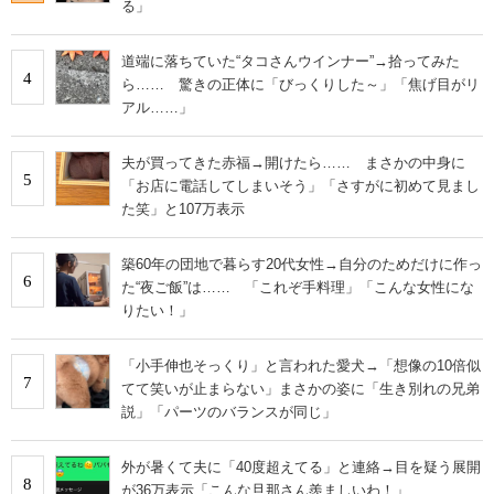
る」
道端に落ちていた“タコさんウインナー”→拾ってみた
4
ら…… 驚きの正体に「びっくりした～」「焦げ目がリ
アル……」
夫が買ってきた赤福→開けたら…… まさかの中身に
5
「お店に電話してしまいそう」「さすがに初めて見まし
た笑」と107万表示
築60年の団地で暮らす20代女性→自分のためだけに作っ
6
た“夜ご飯”は…… 「これぞ手料理」「こんな女性にな
りたい！」
「小手伸也そっくり」と言われた愛犬→「想像の10倍似
7
てて笑いが止まらない」まさかの姿に「生き別れの兄弟
説」「パーツのバランスが同じ」
外が暑くて夫に「40度超えてる」と連絡→目を疑う展開
8
が36万表示「こんな旦那さん羨ましいわ！」