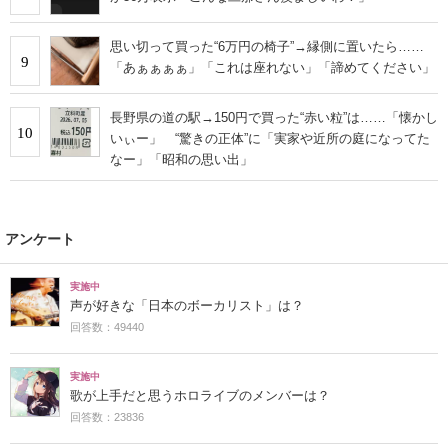
思い切って買った“6万円の椅子”→縁側に置いたら……
9
「あぁぁぁぁ」「これは座れない」「諦めてください」
長野県の道の駅→150円で買った“赤い粒”は……「懐かし
10
いぃー」 “驚きの正体”に「実家や近所の庭になってた
なー」「昭和の思い出」
アンケート
実施中
声が好きな「日本のボーカリスト」は？
回答数：49440
実施中
歌が上手だと思うホロライブのメンバーは？
回答数：23836