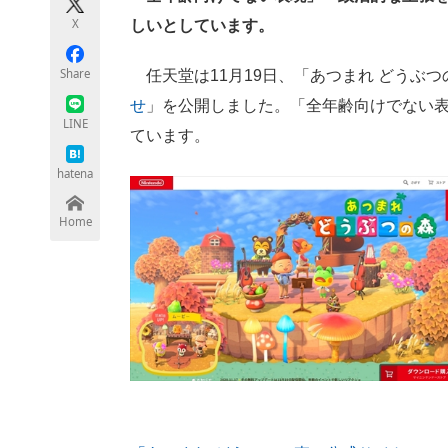
モノづくり技術者専門サイト
エレクトロ
X
しいとしています。
Share
任天堂は11月19日、「あつまれ どうぶ
せ
」を公開しました。「全年齢向けでない
ちょっと気になるネットの話題
LINE
ています。
hatena
Home