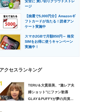
安全に 買い切りクラウドストレ
門メディア
建設×テクノロジーの最前線
ージ
【抽選で5,000円分】Amazonギ
フトカードが当たる！読者アン
ケート実施中
スマホ2GBで月額850円～ 格安
SIMをお得に使うキャンペーン
実施中！
アクセスランキング
1
TERU＆大貫亜美、“激レア夫
婦ショット”にファン歓喜
GLAY＆PUFFYが夢の共演
「旦那おるやん」「夫婦で写