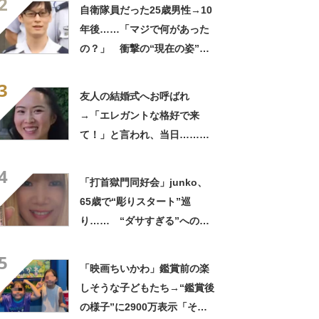
2
ってるの尊い！」
自衛隊員だった25歳男性→10
年後……「マジで何があった
の？」 衝撃の“現在の姿”が
180万再生「別人…？」「好
3
きに生きんしゃい」
友人の結婚式へお呼ばれ
→「エレガントな格好で来
て！」と言われ、当日……ま
さかの参列姿に「いやすごお
4
おお！」「天才」【海外】
「打首獄門同好会」junko、
65歳で“彫りスタート”巡
り…… “ダサすぎる”への持
論に反響「理由が素敵」「わ
5
たしもデビューしたい」
「映画ちいかわ」鑑賞前の楽
しそうな子どもたち→“鑑賞後
の様子”に2900万表示「そう