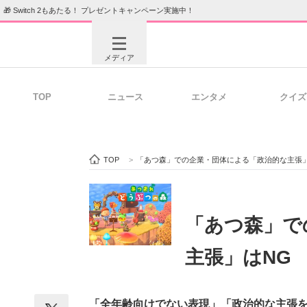
🎁 Switch 2もあたる！ プレゼントキャンペーン実施中！
メディア
TOP
ニュース
エンタメ
クイズ
注目記事を集めた総合ページ
ITの今
TOP
>
「あつ森」での企業・団体による「政治的な主張
ビジネスと働き方のヒント
AI活用
「あつ森」で
主張」はNG
ITエンジニア向け専門サイト
企業向けI
「全年齢向けでない表現」「政治的な主張