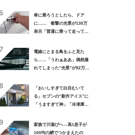
なるわなw」「分かるよ」
6
「いったい何が」
車に乗ろうとしたら、ドア
に…… 衝撃の光景が130万
表示「普通に乗って走ってた
やん」「どうやって入った
7
の!?」
電線にとまる鳥をふと見た
ら……「うわぁああ」偶然撮
れてしまった“光景”が92万再
生「自然は過酷」
8
「おいしすぎて白目むいて
る」セブンの“新作アイス”に
「うますぎて神」「冷凍庫に
入るだけ買い込もうかし
9
ら…」「シャリシャリがおい
家族で川遊びへ→高1息子が
しい」の声
100均の網でつかまえたの