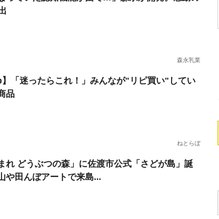
出
森永乳業
erb】「迷ったらこれ！」みんなが"リピ買い"してい
商品
ねとらぼ
まれ どうぶつの森」に佐渡市公式「さどが島」誕
山や田んぼアートで来島...