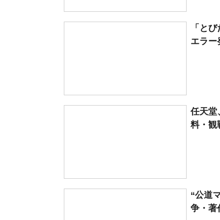
「とび
エラー
任天堂
料・観
“公道
争・著