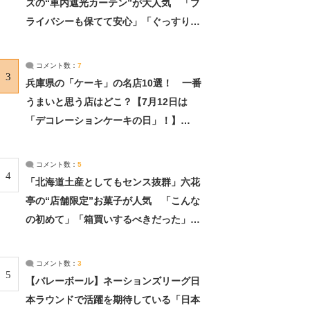
ズの“車内遮光カーテン”が大人気 「プ
ライバシーも保てて安心」「ぐっすり眠
れました」（2/2） | ライフ ねとらぼリ
サーチ：2ページ目
コメント数：
7
3
兵庫県の「ケーキ」の名店10選！ 一番
うまいと思う店はどこ？【7月12日は
「デコレーションケーキの日」！】
（2/4） | 兵庫県 ねとらぼリサーチ：2ペ
ージ目
コメント数：
5
4
「北海道土産としてもセンス抜群」六花
亭の“店舗限定”お菓子が人気 「こんな
の初めて」「箱買いするべきだった」
（1/2） | 北海道 ねとらぼリサーチ
コメント数：
3
5
【バレーボール】ネーションズリーグ日
本ラウンドで活躍を期待している「日本