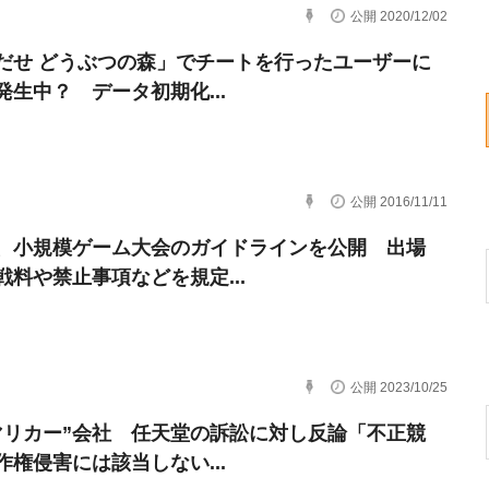
公開 2020/12/02
だせ どうぶつの森」でチートを行ったユーザーに
発生中？ データ初期化...
公開 2016/11/11
、小規模ゲーム大会のガイドラインを公開 出場
戦料や禁止事項などを規定...
公開 2023/10/25
マリカー”会社 任天堂の訴訟に対し反論「不正競
作権侵害には該当しない...