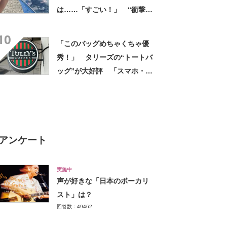
は……「すごい！」 “衝撃の
光景”に「めっちゃ大きい！」
10
「楽しそう」
「このバッグめちゃくちゃ優
秀！」 タリーズの“トートバ
ッグ”が大好評 「スマホ・財
布・本・飲み物などが入る」
「タンブラー入れられるポケ
ットもある」
アンケート
実施中
声が好きな「日本のボーカリ
スト」は？
回答数：49462