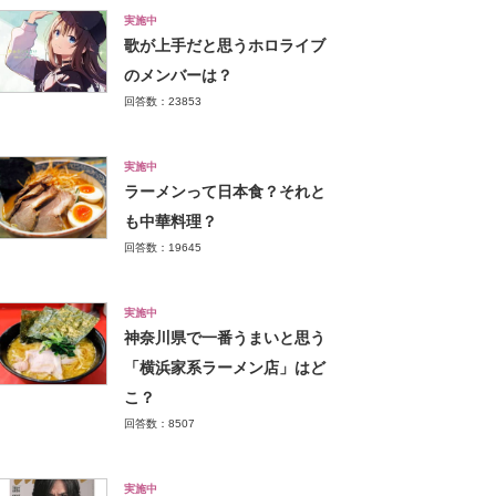
実施中
歌が上手だと思うホロライブ
のメンバーは？
回答数：23853
実施中
ラーメンって日本食？それと
も中華料理？
回答数：19645
実施中
神奈川県で一番うまいと思う
「横浜家系ラーメン店」はど
こ？
回答数：8507
実施中