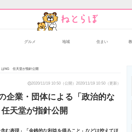
グルメ
地域
住まい
と未来を見通す
スマホと通信の最新トレンド
進化するPCとデ
」はNG 任天堂が指針公開
のいまが分かる
企業ITのトレンドを詳説
経営リーダーの
2020/11/19 10:50（公開）
2020/11/19 10:50（更新）
の企業・団体による「政治的な
 任天堂が指針公開
T製品の総合サイト
IT製品の技術・比較・事例
製造業のIT導入
を含む表現」「金銭的な利益を得ること」などは控えてほ