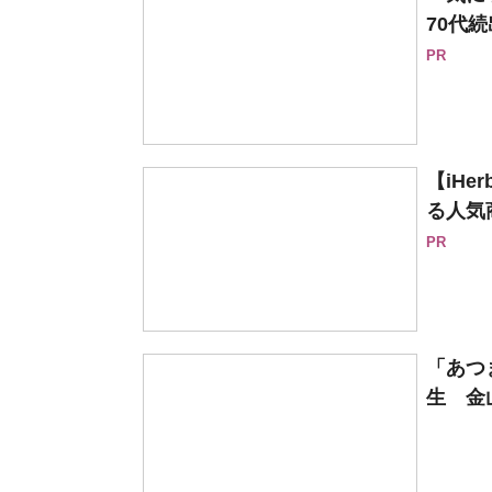
70代続
PR
【iH
る人気
PR
「あつ
生 金