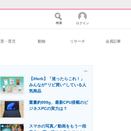
検索
ログイン
教育・育児
動物
リサーチ
会員記事
バイスの未来
好きが集まる 比べて選べる
- PR -
【iHerb】「迷ったらこれ！」
コミュニティ
マーケ×ITの今がよく分かる
みんなが"リピ買い"している人
気商品
重量約999g、最新CPU搭載のビ
・活用を支援
ジネスPCの実力は？
スマホの写真／動画をもう一段