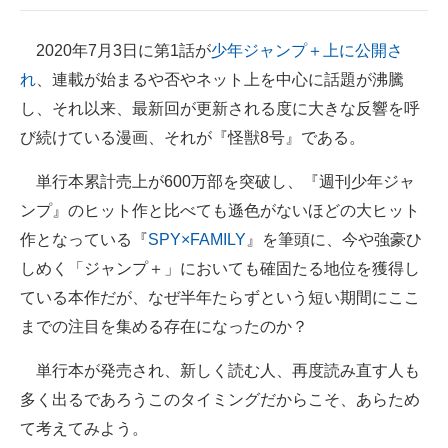
2020年7月3日に第1話が
少年ジャンプ＋上に公開さ
れ
、連載が始まるや否やネット上を中心に話題が沸騰
し、それ以来、最新回が更新される度に大きな反響を呼
び続けている漫画、それが『怪獣8号』である。
単行本累計売上が600万部を突破し、『週刊少年ジャ
ンプ』のヒット作と比べても遜色がないほどの大ヒット
作となっている『
SPY×FAMILY
』を筆頭に、今や強豪ひ
しめく「ジャンプ＋」においても確固たる地位を獲得し
ている本作だが、なぜ半年たらずという短い期間にここ
までの注目を集める存在になったのか？
単行本が発売され、新しく読む人、再度読み直す人も
多く出るであろうこのタイミングだからこそ、あらため
て考えてみよう。