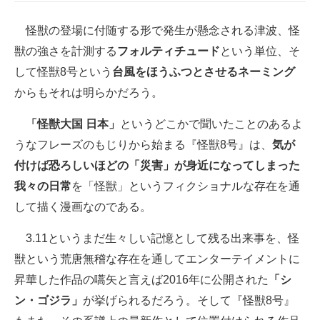
怪獣の登場に付随する形で発生が懸念される津波、怪
獣の強さを計測する
フォルティチュード
という単位、そ
して怪獣8号という
台風をほうふつとさせるネーミング
からもそれは明らかだろう。
「怪獣大国 日本」
というどこかで聞いたことのあるよ
うなフレーズのもじりから始まる『怪獣8号』は、
気が
付けば恐ろしいほどの「災害」が身近になってしまった
我々の日常
を「怪獣」というフィクショナルな存在を通
して描く漫画なのである。
3.11というまだ生々しい記憶として残る出来事を、怪
獣という荒唐無稽な存在を通してエンターテイメントに
昇華した作品の嚆矢と言えば2016年に公開された
「シ
ン・ゴジラ」
が挙げられるだろう。そして『怪獣8号』