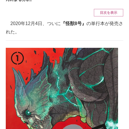
ITの今と未来を見通す
目次を表示
2020年12月4日、ついに
『怪獣8号』
の単行本が発売さ
スマホと通信の最新トレンド
れた。
進化するPCとデバイスの未来
好きが集まる 比べて選べる
ビジネスと働き方のヒント
AI活用のいまが分かる
企業ITのトレンドを詳説
経営リーダーのコミュニティ
マーケ×ITの今がよく分かる
ITエンジニア向け専門サイト