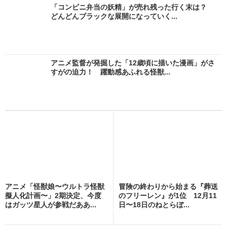
「コンビニ弁当の妖精」が売れ残った行く末は？
どんどんブラックな展開になっていく...
アニメ監督が発掘した「12歳頃に描いた漫画」がさ
すがの迫力！ 躍動感あふれる怪獣...
アニメ「怪獣娘〜ウルトラ怪獣
冒険の終わりから始まる『葬送
擬人化計画〜」2期決定、今度
のフリーレン』が1位 12月11
はガッツ星人が参戦だああ...
日〜18日のねとらぼ...