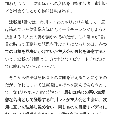
加わりつつ、「防衛隊」への入隊を目指す若者、
市川レ
ノ
と出会うことから物語は動き出す。
連載第1話では、市川レノとのやりとりを通して一度
は諦めていた防衛隊入隊にもう一度チャレンジしようと
決意する主人公の姿が描かれるのだが、この漫画が1話
目の時点で圧倒的な話題を呼ぶことになったのは、
かつ
ての目標を見失いかけていた主人公が再起を決意する
と
いう、連載の1話目としては十分なエピソードそれだけ
では終わらなかったからだ。
そこから物語は急転直下の展開を迎えることになるの
だが、それについては実際に単行本を読んでもらうとし
て、第1話をあらためて読むと、
最初は感じの悪い無愛
想な若者として登場する市川レノが主人公と出会い、次
第に互いを理解し認め合い、同じものを目指すバディに