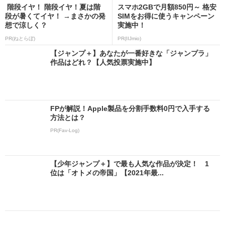
階段イヤ！ 階段イヤ！夏は階
スマホ2GBで月額850円～ 格安
段が暑くてイヤ！ →まさかの発
SIMをお得に使うキャンペーン
想で涼しく？
実施中！
PR(ねとらぼ)
PR(IIJmio)
【ジャンプ＋】あなたが一番好きな「ジャンプラ」
作品はどれ？【人気投票実施中】
FPが解説！Apple製品を分割手数料0円で入手する
方法とは？
PR(Fav-Log)
【少年ジャンプ＋】で最も人気な作品が決定！ 1
位は「オトメの帝国」【2021年最...