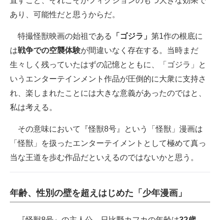
直すこと、それこそがフィクションのもつ大きな効果で
あり、可能性だと思うからだ。
特撮怪獣映画の始祖である
「ゴジラ」
第1作の根底に
は
戦争での空襲体験
が間違いなく存在する。当時まだ
生々しく残っていたはずの記憶とともに、「ゴジラ」と
いうエンターテインメント作品が圧倒的に大衆に支持さ
れ、楽しまれたことには大きな意義があったのではと、
私は考える。
その意味において『怪獣8号』という「怪獣」漫画は
「怪獣」を扱ったエンターテイメントとして極めて真っ
当な王道を歩む作品だといえるのではないかと思う。
年齢、性別の壁を超えはじめた「少年漫画」
『怪獣8号』の主人公、日比野カフカの年齢は
32歳