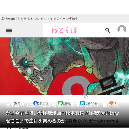
🎁 Switch 2もあたる！ プレゼントキャンペーン実施中！
ねとらぼメニュー
TOP
ニュース
エンタメ
クイズ
グルメ
地域
住まい
教育・育児
動物
リサーチ
2020/12/04 08:30（公開）
X
Share
LINE
hatena
0
会員記事
水平思考（ねとらぼ出張版）：災害が日常の一部と化し
た「今」を描いた怪獣漫画 松本直也『怪獣8号』はな
第1話公開以降、最新話が更新されるたびに注目を集め続ける
メディア
ぜここまで注目を集めるのか
『怪獣8号』の魅力とは。ゲーム開発者でブロガーのhamatuさ
んによる分析。
注目記事を集めた総合ページ