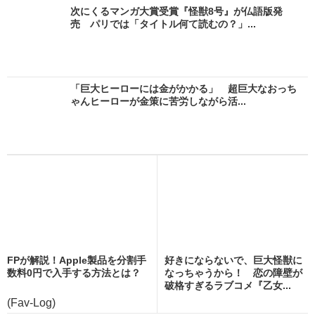
次にくるマンガ大賞受賞『怪獣8号』が仏語版発
売 パリでは「タイトル何て読むの？」...
「巨大ヒーローには金がかかる」 超巨大なおっち
ゃんヒーローが金策に苦労しながら活...
FPが解説！Apple製品を分割手
好きにならないで、巨大怪獣に
数料0円で入手する方法とは？
なっちゃうから！ 恋の障壁が
破格すぎるラブコメ『乙女...
(Fav-Log)