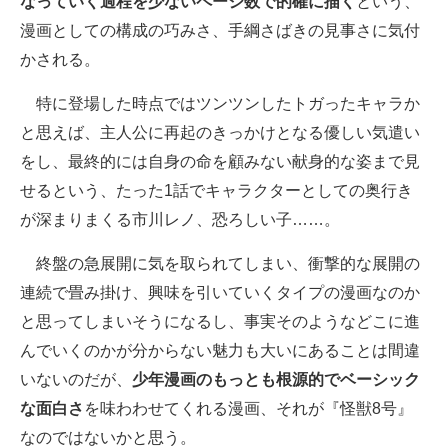
なっていく過程を少ないページ数で的確に描く
という、
漫画としての構成の巧みさ、手綱さばきの見事さに気付
かされる。
特に登場した時点ではツンツンしたトガったキャラか
と思えば、主人公に再起のきっかけとなる優しい気遣い
をし、最終的には自身の命を顧みない献身的な姿まで見
せるという、たった1話でキャラクターとしての奥行き
が深まりまくる市川レノ、恐ろしい子……。
終盤の急展開に気を取られてしまい、衝撃的な展開の
連続で畳み掛け、興味を引いていくタイプの漫画なのか
と思ってしまいそうになるし、事実そのようなどこに進
んでいくのかが分からない魅力も大いにあることは間違
いないのだが、
少年漫画のもっとも根源的でベーシック
な面白さ
を味わわせてくれる漫画、それが『怪獣8号』
なのではないかと思う。