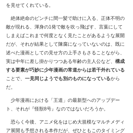
を見せてくれている。
絶体絶命のピンチに間一髪で助けに入る、正体不明の
敵が現れる、渾身の1発で敵を吹っ飛ばす、言葉にして
しまえばこれまで何度となく見たことがあるような展開
だが、それが結果として陳腐になっていないのは、既に
述べた漫画としての見せ方の上手さもさることながら、
実は中年に差し掛かりつつある年齢の主人公など、
構成
する要素が巧妙に少年漫画の常道からは若干外れている
ことで、
一見同じようでも別のものになっている
から
だ。
少年漫画における「王道」の最新型へのアップデー
ト、それが『怪獣8号』なのではないだろうか。
恐らく今後、アニメ化をはじめ大規模なマルチメディ
ア展開も予想される本作だが、ぜひともこのタイミング