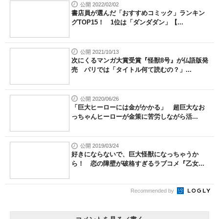
公開 2022/02/02
書店員が選んだ「おすすめコミック」ランキン
グTOP15！ 1位は「ダンダダン」【...
公開 2021/10/13
次にくるマンガ大賞受賞『怪獣8号』が仏語版発
売 パリでは「タイトル何て読むの？」...
公開 2020/06/26
「巨大ヒーローには金がかかる」 超巨大なお
っちゃんヒーローが金策に苦労しながら活...
公開 2019/03/24
好きにならないで、巨大怪獣になっちゃうか
ら！ 恋の障壁が破格すぎるラブコメ『乙女...
Recommended by