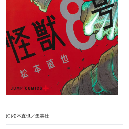
企業向けIT製品の総合サイト
IT製品の技術・比較・事例
製造業のIT導入・活用を支援
モノづくり技術者専門サイト
エレクトロニクス専門サイト
電子設計の基本と応用
エネルギーの専門メディア
建設×テクノロジーの最前線
ちょっと気になるネットの話題
(C)松本直也／集英社