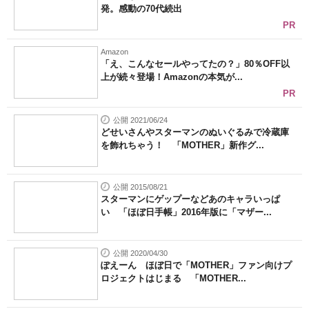
発。感動の70代続出
PR
Amazon
「え、こんなセールやってたの？」80％OFF以
上が続々登場！Amazonの本気が...
PR
公開 2021/06/24
どせいさんやスターマンのぬいぐるみで冷蔵庫
を飾れちゃう！ 「MOTHER」新作グ...
公開 2015/08/21
スターマンにゲップーなどあのキャラいっぱ
い 「ほぼ日手帳」2016年版に「マザー...
公開 2020/04/30
ぽえーん ほぼ日で「MOTHER」ファン向けプ
ロジェクトはじまる 「MOTHER...