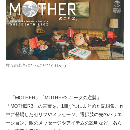
企業向けIT製品の総合サイト
IT製品の技術・比較・事例
製造業のIT導入・活用を支援
モノづくり技術者専門サイト
エレクトロニクス専門サイト
数々の名言にたっぷりひたれそう
電子設計の基本と応用
エネルギーの専門メディア
建設×テクノロジーの最前線
「MOTHER」「MOTHER2 ギーグの逆襲」
「MOTHER3」の言葉を、1冊ずつにまとめた記録集。作
ちょっと気になるネットの話題
中に登場したセリフやメッセージ、選択肢の先のバリエ
ーション、敵のメッセージやアイテムの説明など、あら