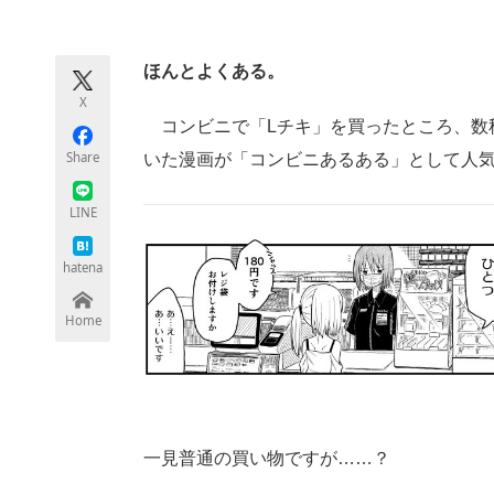
モノづくり技術者専門サイト
エレクトロ
ほんとよくある。
X
ちょっと気になるネットの話題
コンビニで「Lチキ」を買ったところ、数
Share
いた漫画が「コンビニあるある」として人
LINE
hatena
Home
一見普通の買い物ですが……？