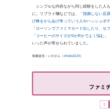
シンプルな内容ながら同じ経験をした人も
に。リプライ欄などでは、「
指摘しない店
げ棒をからあげ串っていう人やハッシュポ
「
ローソンでファミマカード出したり、セ
「
コーヒーのサイズがSかRかでよく悩む
」
いった声が寄せられていました。
画像提供：いのさん（
＠tellu0120
）
ファミ
1