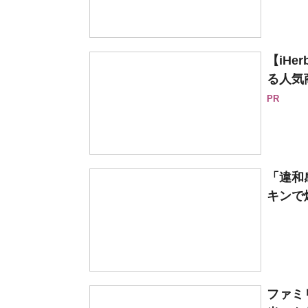
【iH
る人気
PR
「違和
キンで
ファミ