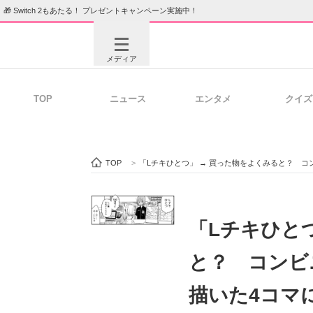
🎁 Switch 2もあたる！ プレゼントキャンペーン実施中！
メディア
TOP
ニュース
エンタメ
クイズ
注目記事を集めた総合ページ
ITの今
TOP
>
「Lチキひとつ」 → 買った物をよくみると？ 
ビジネスと働き方のヒント
AI活用
「Lチキひと
と？ コンビ
ITエンジニア向け専門サイト
企業向けI
描いた4コマ