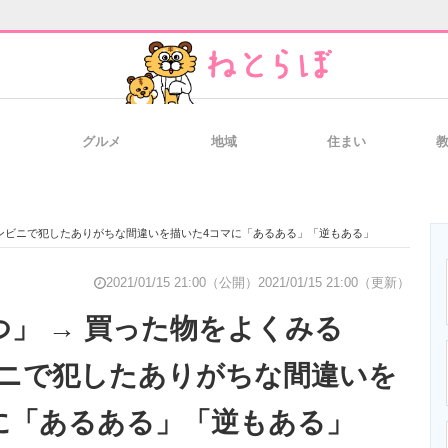
グルメ
地域
住まい
と未来を見通す
スマホと通信の最新トレンド
進化するPCとデ
コンビニで犯したありがちな間違いを描いた4コマに「あるある」「逆もある」
のいまが分かる
企業ITのトレンドを詳説
経営リーダーの
2021/01/15 21:00（公開）
2021/01/15 21:00（更新）
つ」 → 買った物をよくみる
ニで犯したありがちな間違いを
T製品の総合サイト
IT製品の技術・比較・事例
製造業のIT導入
に「あるある」「逆もある」