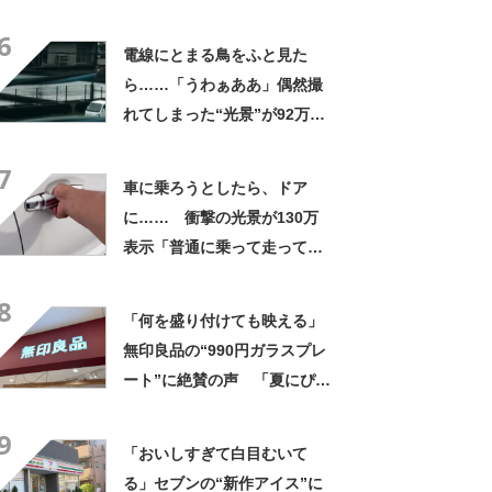
なるわなw」「分かるよ」
6
「いったい何が」
電線にとまる鳥をふと見た
ら……「うわぁああ」偶然撮
れてしまった“光景”が92万再
生「自然は過酷」
7
車に乗ろうとしたら、ドア
に…… 衝撃の光景が130万
表示「普通に乗って走ってた
やん」「どうやって入った
8
の!?」
「何を盛り付けても映える」
無印良品の“990円ガラスプレ
ート”に絶賛の声 「夏にぴっ
たりのお皿」「厚手なので安
9
定感ある」
「おいしすぎて白目むいて
る」セブンの“新作アイス”に