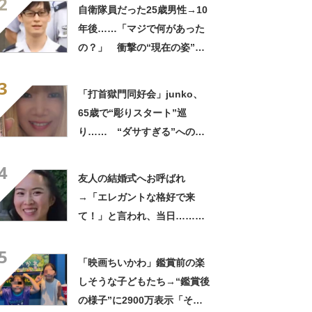
2
ってるの尊い！」
自衛隊員だった25歳男性→10
年後……「マジで何があった
の？」 衝撃の“現在の姿”が
180万再生「別人…？」「好
3
きに生きんしゃい」
「打首獄門同好会」junko、
65歳で“彫りスタート”巡
り…… “ダサすぎる”への持
論に反響「理由が素敵」「わ
4
たしもデビューしたい」
友人の結婚式へお呼ばれ
→「エレガントな格好で来
て！」と言われ、当日……ま
さかの参列姿に「いやすごお
5
おお！」「天才」【海外】
「映画ちいかわ」鑑賞前の楽
しそうな子どもたち→“鑑賞後
の様子”に2900万表示「そう