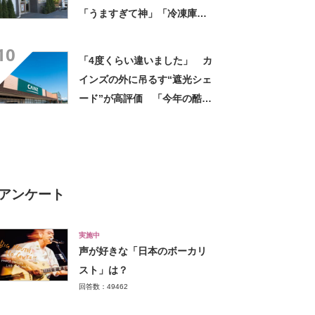
「うますぎて神」「冷凍庫に
入るだけ買い込もうかし
10
ら…」「シャリシャリがおい
「4度くらい違いました」 カ
しい」の声
インズの外に吊るす“遮光シェ
ード”が高評価 「今年の酷暑
にも活躍」「風通しもよくし
っかり遮光」の声
アンケート
実施中
声が好きな「日本のボーカリ
スト」は？
回答数：49462