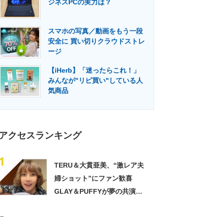
ジネスPCの実力は？
門メディア
建設×テクノロジーの最前線
スマホの写真／動画をもう一段
安全に 買い切りクラウドストレ
ージ
【iHerb】「迷ったらこれ！」
みんなが"リピ買い"している人
気商品
アクセスランキング
1
TERU＆大貫亜美、“激レア夫
婦ショット”にファン歓喜
GLAY＆PUFFYが夢の共演
「旦那おるやん」「夫婦で写