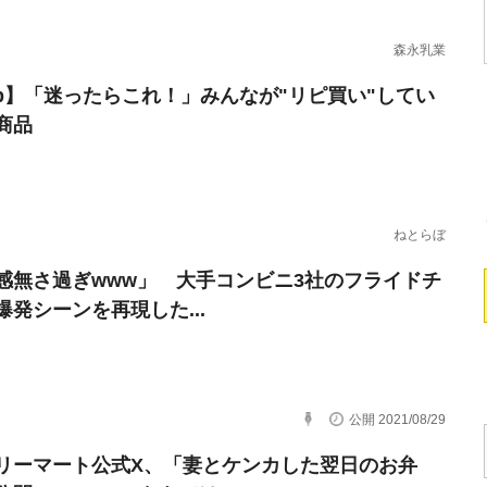
森永乳業
erb】「迷ったらこれ！」みんなが"リピ買い"してい
商品
ねとらぼ
感無さ過ぎwww」 大手コンビニ3社のフライドチ
爆発シーンを再現した...
公開 2021/08/29
リーマート公式X、「妻とケンカした翌日のお弁