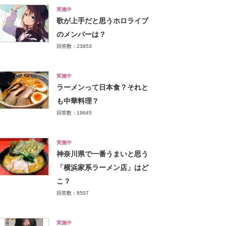
実施中
歌が上手だと思うホロライブ
のメンバーは？
回答数：23853
実施中
ラーメンって日本食？それと
も中華料理？
回答数：19645
実施中
神奈川県で一番うまいと思う
「横浜家系ラーメン店」はど
こ？
回答数：8507
実施中