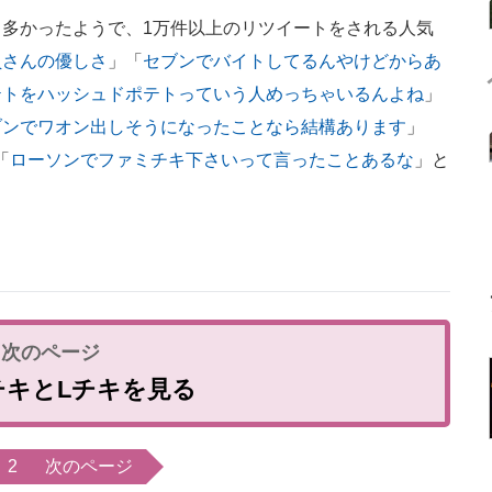
多かったようで、1万件以上のリツイートをされる人気
員さんの優しさ
」「
セブンでバイトしてるんやけどからあ
テトをハッシュドポテトっていう人めっちゃいるんよね
」
ブンでワオン出しそうになったことなら結構あります
」
「
ローソンでファミチキ下さいって言ったことあるな
」と
チキとLチキを見る
2
次のページ