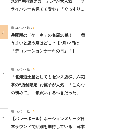
ズの“車内遮光カーテン”が大人気 「プ
ライバシーも保てて安心」「ぐっすり眠
れました」（2/2） | ライフ ねとらぼリ
サーチ：2ページ目
コメント数：
7
3
兵庫県の「ケーキ」の名店10選！ 一番
うまいと思う店はどこ？【7月12日は
「デコレーションケーキの日」！】
（2/4） | 兵庫県 ねとらぼリサーチ：2ペ
ージ目
コメント数：
5
4
「北海道土産としてもセンス抜群」六花
亭の“店舗限定”お菓子が人気 「こんな
の初めて」「箱買いするべきだった」
（1/2） | 北海道 ねとらぼリサーチ
コメント数：
3
5
【バレーボール】ネーションズリーグ日
本ラウンドで活躍を期待している「日本