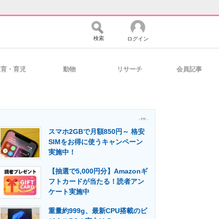
検索
ログイン
教育・育児
動物
リサーチ
会員記事
バイスの未来
好きが集まる 比べて選べる
- PR -
スマホ2GBで月額850円～ 格安
コミュニティ
マーケ×ITの今がよく分かる
SIMをお得に使うキャンペーン
実施中！
【抽選で5,000円分】Amazonギ
・活用を支援
フトカードが当たる！読者アン
ケート実施中
重量約999g、最新CPU搭載のビ