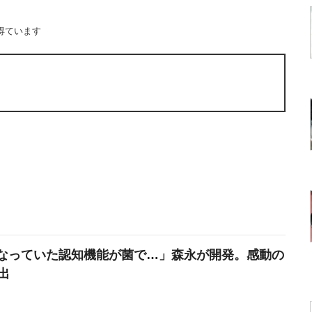
得ています
なっていた認知機能が菌で…」森永が開発。感動の
出