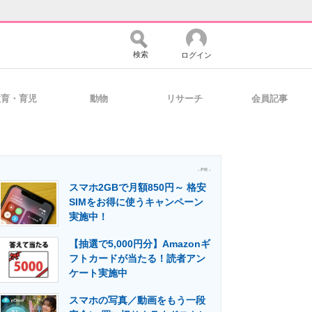
検索
ログイン
教育・育児
動物
リサーチ
会員記事
バイスの未来
好きが集まる 比べて選べる
- PR -
スマホ2GBで月額850円～ 格安
コミュニティ
マーケ×ITの今がよく分かる
SIMをお得に使うキャンペーン
実施中！
【抽選で5,000円分】Amazonギ
・活用を支援
フトカードが当たる！読者アン
ケート実施中
スマホの写真／動画をもう一段