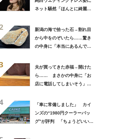
純白ウエディングドレス姿に
ネット騒然「ほんとに綺麗」
「この笑顔が切なすぎる」
2
新潟の海で拾った石→割れ目
から中をのぞいたら……驚き
の中身に「本当にあるんです
ね！」「お宝だ」
3
夫が買ってきた赤福→開けた
ら…… まさかの中身に「お
店に電話してしまいそう」
「さすがに初めて見ました
4
笑」と107万表示
「車に常備しました」 カイ
ンズの“1980円クーラーバッ
グ”が評判 「ちょうどいい大
きさ」「保冷剤を止めるベル
トが良い」