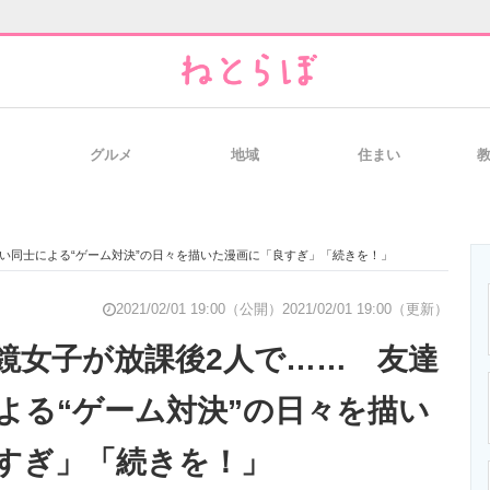
グルメ
地域
住まい
と未来を見通す
スマホと通信の最新トレンド
進化するPCとデ
い同士による“ゲーム対決”の日々を描いた漫画に「良すぎ」「続きを！」
のいまが分かる
企業ITのトレンドを詳説
経営リーダーの
2021/02/01 19:00（公開）
2021/02/01 19:00（更新）
鏡女子が放課後2人で…… 友達
よる“ゲーム対決”の日々を描い
T製品の総合サイト
IT製品の技術・比較・事例
製造業のIT導入
すぎ」「続きを！」