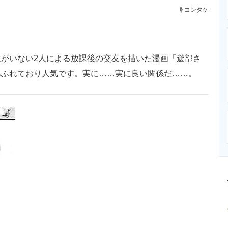
ニクス専門サイト
電子設計の基本と応用
エネルギーの専
コンタケ
がいない2人による放課後の交友を描いた漫画「遊部さ
あふれており人気です。実に……実に良い関係だ……。