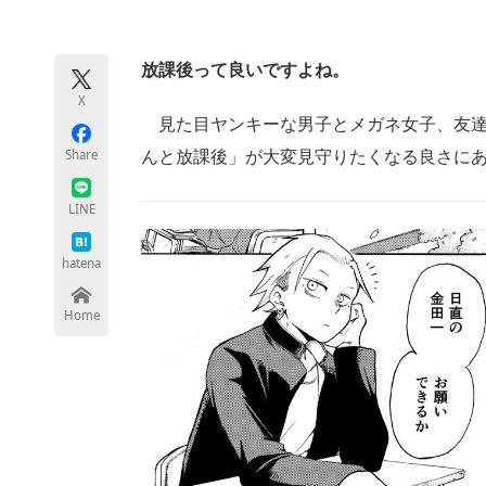
モノづくり技術者専門サイト
エレクトロ
放課後って良いですよね。
X
ちょっと気になるネットの話題
見た目ヤンキーな男子とメガネ女子、友達
Share
んと放課後」が大変見守りたくなる良さに
LINE
hatena
Home