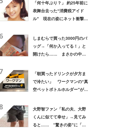
5
「何十年ぶり？」 約25年前に
表舞台去った“消費税アイド
ル” 現在の姿にネット衝撃
「いくつになってもかわい
6
い」「また会えるなんて」
しまむらで買った3000円のバ
ッグ→「何か入ってる！」と
開けたら…… まさかの中身
に「買いに走った」「コスパ
7
良すぎる」
「朝買ったドリンクが夕方ま
で冷たい」 ワークマンの“真
空ペットボトルホルダー”が大
好評 「車の中でも冷え冷
8
え」「もっと早く買えばよか
大野智ファン「私の夫、大野
った」
くんに似てて幸せ」→見てみ
ると…… ‟驚きの姿”に「最