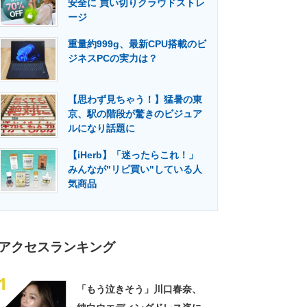
安全に 買い切りクラウドストレ
門メディア
建設×テクノロジーの最前線
ージ
重量約999g、最新CPU搭載のビ
ジネスPCの実力は？
【思わず見ちゃう！】猛暑の東
京、駅の階段が驚きのビジュア
ルになり話題に
【iHerb】「迷ったらこれ！」
みんなが"リピ買い"している人
気商品
アクセスランキング
1
「もう泣きそう」川口春奈、