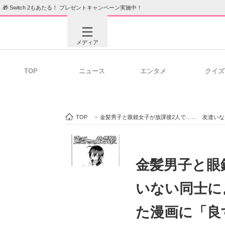
🎁 Switch 2もあたる！ プレゼントキャンペーン実施中！
メディア
TOP
ニュース
エンタメ
クイズ
注目記事を集めた総合ページ
ITの今
TOP
>
金髪男子と眼鏡女子が放課後2人で…… 友達いな
ビジネスと働き方のヒント
AI活用
金髪男子と眼
いない同士に
ITエンジニア向け専門サイト
企業向けI
た漫画に「良