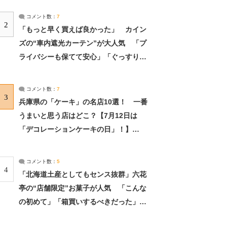
コメント数：
7
2
「もっと早く買えば良かった」 カイン
ズの“車内遮光カーテン”が大人気 「プ
ライバシーも保てて安心」「ぐっすり眠
れました」（2/2） | ライフ ねとらぼリ
サーチ：2ページ目
コメント数：
7
3
兵庫県の「ケーキ」の名店10選！ 一番
うまいと思う店はどこ？【7月12日は
「デコレーションケーキの日」！】
（2/4） | 兵庫県 ねとらぼリサーチ：2ペ
ージ目
コメント数：
5
4
「北海道土産としてもセンス抜群」六花
亭の“店舗限定”お菓子が人気 「こんな
の初めて」「箱買いするべきだった」
（1/2） | 北海道 ねとらぼリサーチ