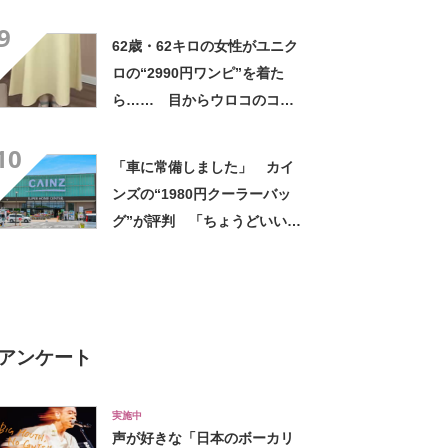
高すぎません？」「本物かと
9
思いました！」
62歳・62キロの女性がユニク
ロの“2990円ワンピ”を着た
ら…… 目からウロコのコー
デに「全色ほしいくらい」
10
「参考になりました」
「車に常備しました」 カイ
ンズの“1980円クーラーバッ
グ”が評判 「ちょうどいい大
きさ」「保冷剤を止めるベル
トが良い」
アンケート
実施中
声が好きな「日本のボーカリ