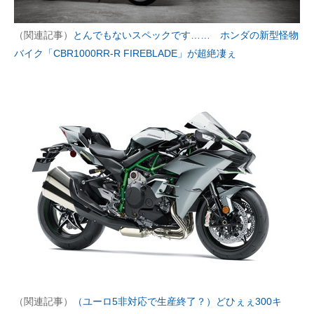
（関連記事）
とんでもないスペックです…… ホンダの新型怪物
バイク「CBR1000RR-R FIREBLADE」が超絶凄ぇ
（関連記事）
（ユーロ5非対応で生産終了？）どひぇぇ300キ