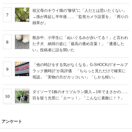
祖父母のキウイ畑の“惨状”に「人だとは思いたくない」
7
→孫が再起し半年後……「監視カメラ設置を」「周りの
雑草が」
散歩中、小学生に「ぬいぐるみが歩いてる！」と言われ
8
た子犬 納得の姿に「最高の褒め言葉！」「遭遇した
い」投稿者に話を聞いた
「他の時計をする気がなくなる」G-SHOCKの“オールブ
9
ラック腕時計”が高評価 「ちらっと見ただけで確実に
視認」「実物の方がカッコいい」「しかも軽い」
ダイソーで1株のオリヅルラン購入→1年でまさかの……
10
目を疑う光景に「エーッ！」「こんなに素敵に！？」
アンケート