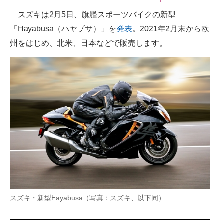
スズキは2月5日、旗艦スポーツバイクの新型
ITの今と未来を見通す
「Hayabusa（ハヤブサ）」を
発表
。2021年2月末から欧
スマホと通信の最新トレンド
州をはじめ、北米、日本などで販売します。
進化するPCとデバイスの未来
好きが集まる 比べて選べる
ビジネスと働き方のヒント
AI活用のいまが分かる
企業ITのトレンドを詳説
経営リーダーのコミュニティ
マーケ×ITの今がよく分かる
スズキ・新型Hayabusa（写真：スズキ、以下同）
ITエンジニア向け専門サイト