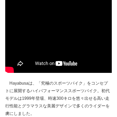
企業向けIT製品の総合サイト
IT製品の技術・比較・事例
製造業のIT導入・活用を支援
モノづくり技術者専門サイト
エレクトロニクス専門サイト
電子設計の基本と応用
エネルギーの専門メディア
Hayabusaは、「究極のスポーツバイク」をコンセプ
建設×テクノロジーの最前線
トに展開するハイパフォーマンススポーツバイク。初代
ちょっと気になるネットの話題
モデルは1999年登場、時速300キロを悠々出せる高い走
行性能とグラマラスな美麗デザインで多くのライダーを
虜にしました。