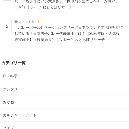
判 「ちょうどいい大きさ」「保冷剤を止めるベルトが良い」
（1/5） | ライフ ねとらぼリサーチ
コメント数：
3
5
【バレーボール】ネーションズリーグ日本ラウンドで活躍を期待
している「日本男子バレー代表選手」は？【2026年版・人気投
票実施中】（投票結果） | スポーツ ねとらぼリサーチ
カテゴリ一覧
IT・科学
エンタメ
おかね
カルチャー・アート
クイズ