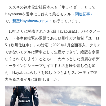
スズキの鈴木俊宏社長本人も「隼ライダー」として
Hayabusaを愛車にし好んで乗るモデル
（関連記事）
で、
新型Hayabusaのテスト
も行っています。
13年ぶりに発表された3代目Hayabusaは、バイクメー
カー・各車種喫緊の課題である欧州排ガス規制「ユーロ
5（欧州仕様車）」の対応（2021年1月全面導入。クリア
できないモデルは新車として生産ができず、絶版を余儀
なくされてしまう）とともに、ぬめっとした流麗なボデ
ィーラインにシャープなイマドキの意匠や差し色を加
え、Hayabusaらしさを残しつつもよりスポーティで迫
力あるスタイルに刷新しました。