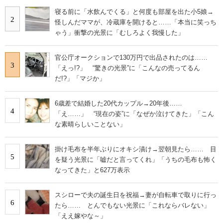
寝る前に「水飲んでくる」と何度も部屋を出た小5娘→
2
怪しんだママが、冷蔵庫を開けると……「本当に笑っち
ゃう」衝撃の光景に「むしろよく我慢した」
官公庁オークションで130万円で出品されたのは……
3
「えっ!?」 “驚きの光景”に「こんなの売ってるん
だ!?」「マジか」
6歳差で結婚した20代カップル→20年後……
4
「え……」 “現在の姿”に「なぜか泣けてきた」「こん
な素晴らしいことない」
掛け毛布を半年ぶりにオキシ漬け→翌朝見たら…… 目
5
を疑う光景に「嘘だと言ってくれ」「うちの毛布も怖く
なってきた」と627万表示
スシローで夫の誕生日を祝福→妻が自転車で取りに行っ
6
たら…… とんでもない光景に「これならバレない」
「ええ嫁やな～」