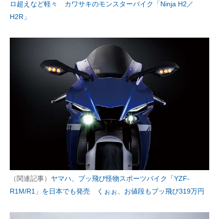
ロ超えなど軽々 カワサキのモンスターバイク「Ninja H2／
H2R」
（関連記事）
ヤマハ、ブッ飛び怪物スポーツバイク「YZF-
R1M/R1」を日本でも発売 くぉぉ、お値段もブッ飛び319万円