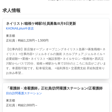
求人情報
ネイリスト/箱根ケ崎駅/社員募集/8月9日更新
KAONAILplus中原店
東京都
正社員：時給1,226円～1,500円
【仕事内容】新店舗オープン オープニングネイリスト急募! <募集職種> ネ
イリスト <仕事内容> ジェルネイルの施術 スカルプチュア,ジェルネイル <
必要経験> <業種> ネイリスト <施設形態> ネイルサロン <勤務地> 西武立
川駅からバスで20分、箱根ヶ崎駅から車で10分のところに当店がございま
す。車通勤可能です。駐車場完備。 <福利厚生> 交通費支給 昇給制度有り
お休み希望...
「看護師・准看護師」正社員/訪問看護ステーション/正看護師
目白訪問看護ステーション
東京都
正社員：時給2,000円～