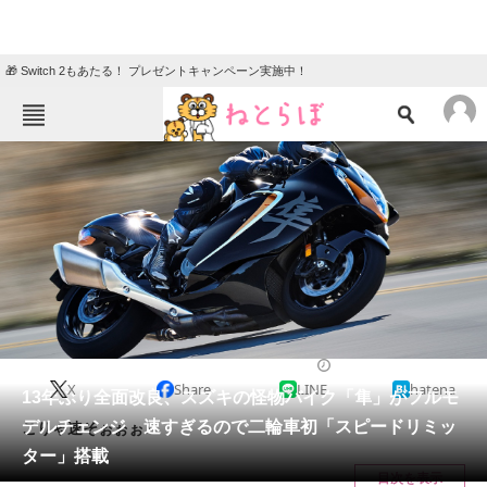
🎁 Switch 2もあたる！ プレゼントキャンペーン実施中！
ねとらぼメニュー
TOP
ニュース
エンタメ
クイズ
グルメ
地域
住まい
教育・育児
動物
リサーチ
2021/02/08 14:00（公開）
X
Share
LINE
hatena
会員記事
13年ぶり全面改良、スズキの怪物バイク「隼」がフルモ
デルチェンジ 速すぎるので二輪車初「スピードリミッ
こりゃ速そぉぉぉ♪
メディア
ター」搭載
目次を表示
注目記事を集めた総合ページ