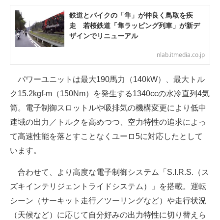
鉄道とバイクの「隼」が仲良く鳥取を疾
走 若桜鉄道「隼ラッピング列車」が新デ
ザインでリニューアル
nlab.itmedia.co.jp
パワーユニットは最大190馬力（140kW）、最大トル
ク15.2kgf-m（150Nm）を発生する1340ccの水冷直列4気
筒。電子制御スロットルや吸排気の機構変更により低中
速域の出力／トルクを高めつつ、空力特性の追求によっ
て高速性能を落とすことなくユーロ5に対応したとして
います。
合わせて、より高度な電子制御システム「S.I.R.S.（ス
ズキインテリジェントライドシステム）」を搭載。運転
シーン（サーキット走行／ツーリングなど）や走行状況
（天候など）に応じて自分好みの出力特性に切り替えら