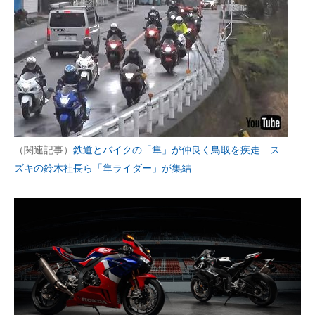
（関連記事）
鉄道とバイクの「隼」が仲良く鳥取を疾走 ス
ズキの鈴木社長ら「隼ライダー」が集結