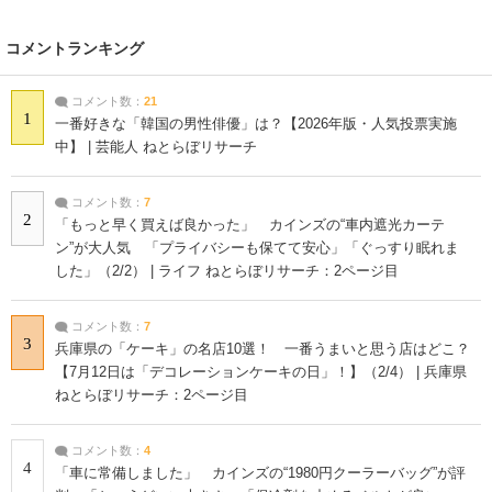
コメントランキング
コメント数：
21
1
一番好きな「韓国の男性俳優」は？【2026年版・人気投票実施
中】 | 芸能人 ねとらぼリサーチ
コメント数：
7
2
「もっと早く買えば良かった」 カインズの“車内遮光カーテ
ン”が大人気 「プライバシーも保てて安心」「ぐっすり眠れま
した」（2/2） | ライフ ねとらぼリサーチ：2ページ目
コメント数：
7
3
兵庫県の「ケーキ」の名店10選！ 一番うまいと思う店はどこ？
【7月12日は「デコレーションケーキの日」！】（2/4） | 兵庫県
ねとらぼリサーチ：2ページ目
コメント数：
4
4
「車に常備しました」 カインズの“1980円クーラーバッグ”が評