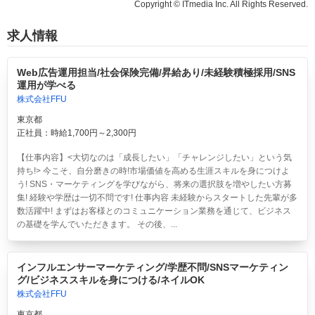
Copyright © ITmedia Inc. All Rights Reserved.
求人情報
Web広告運用担当/社会保険完備/昇給あり/未経験積極採用/SNS
運用が学べる
株式会社FFU
東京都
正社員：時給1,700円～2,300円
【仕事内容】<大切なのは「成長したい」「チャレンジしたい」という気
持ち!> 今こそ、自分磨きの時!市場価値を高める生涯スキルを身につけよ
う! SNS・マーケティングを学びながら、将来の選択肢を増やしたい方募
集! 経験や学歴は一切不問です! 仕事内容 未経験からスタートした先輩が多
数活躍中! まずはお客様とのコミュニケーション業務を通じて、ビジネス
の基礎を学んでいただきます。 その後、...
インフルエンサーマーケティング/学歴不問/SNSマーケティン
グ/ビジネススキルを身につける/ネイルOK
株式会社FFU
東京都