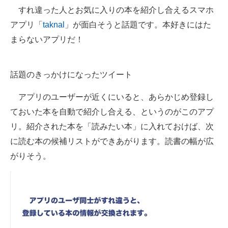
すれ違った人とお気に入りの本を紹介し合えるスマホ
ITの今と未来を見通す
アプリ「
taknal
」が面白そうと話題です。本好きにはた
まらないアプリだ！
スマホと通信の最新トレンド
進化するPCとデバイスの未来
話題のきっかけになったツイート
好きが集まる 比べて選べる
アプリのユーザーが近くにいると、あらかじめ登録し
ビジネスと働き方のヒント
ておいた本を自動で紹介し合える、というのがこのアプ
リ。紹介された本を「読みたい本」に入れておけば、次
AI活用のいまが分かる
に読む本の候補リストができあがります。読書の幅が広
企業ITのトレンドを詳説
がりそう。
経営リーダーのコミュニティ
マーケ×ITの今がよく分かる
ITエンジニア向け専門サイト