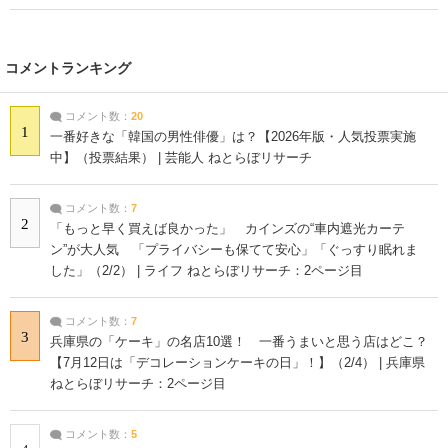
コメントランキング
コメント数：
20
1
一番好きな「韓国の男性俳優」は？【2026年版・人気投票実施
中】（投票結果） | 芸能人 ねとらぼリサーチ
コメント数：
7
2
「もっと早く買えば良かった」 カインズの“車内遮光カーテ
ン”が大人気 「プライバシーも保てて安心」「ぐっすり眠れま
した」（2/2） | ライフ ねとらぼリサーチ：2ページ目
コメント数：
7
3
兵庫県の「ケーキ」の名店10選！ 一番うまいと思う店はどこ？
【7月12日は「デコレーションケーキの日」！】（2/4） | 兵庫県
ねとらぼリサーチ：2ページ目
コメント数：
5