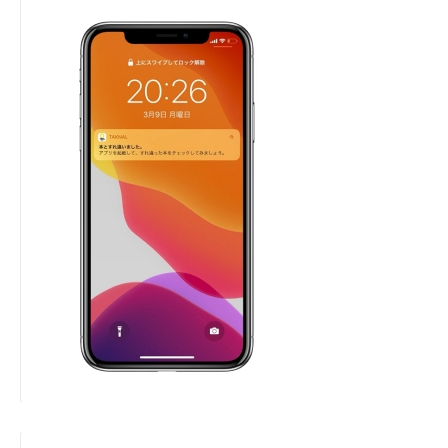
企業向けIT製品の総合サイト
IT製品の技術・比較・事例
製造業のIT導入・活用を支援
モノづくり技術者専門サイト
エレクトロニクス専門サイト
電子設計の基本と応用
エネルギーの専門メディア
建設×テクノロジーの最前線
ちょっと気になるネットの話題