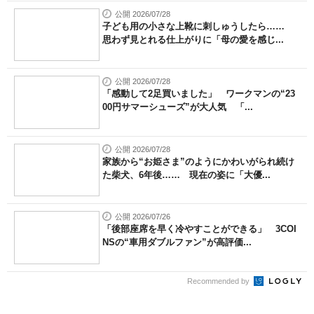
公開 2026/07/28
子ども用の小さな上靴に刺しゅうしたら……
思わず見とれる仕上がりに「母の愛を感じ...
公開 2026/07/28
「感動して2足買いました」 ワークマンの“23
00円サマーシューズ”が大人気 「...
公開 2026/07/28
家族から“お姫さま”のようにかわいがられ続け
た柴犬、6年後…… 現在の姿に「大優...
公開 2026/07/26
「後部座席を早く冷やすことができる」 3COI
NSの“車用ダブルファン”が高評価...
Recommended by