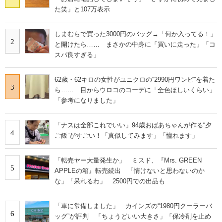
た笑」と107万表示
しまむらで買った3000円のバッグ→「何か入ってる！」
2
と開けたら…… まさかの中身に「買いに走った」「コ
スパ良すぎる」
62歳・62キロの女性がユニクロの“2990円ワンピ”を着た
3
ら…… 目からウロコのコーデに「全色ほしいくらい」
「参考になりました」
「ナスは全部これでいい」94歳おばあちゃんが作る“夕
4
ご飯”がすごい！「真似してみます」「憧れます」
「転売ヤー大量発生か」 ミスド、『Mrs. GREEN
5
APPLEの箱』転売続出 「情けないと思わないのか
な」「呆れるわ」 2500円での出品も
「車に常備しました」 カインズの“1980円クーラーバ
6
ッグ”が評判 「ちょうどいい大きさ」「保冷剤を止め