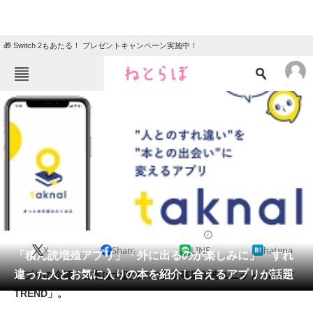
🎁 Switch 2もあたる！ プレゼントキャンペーン実施中！
ねとらぼメニュー
TOP
ニュース
エンタメ
クイズ
グルメ
地域
住まい
教育・育児
動物
リサーチ
2021/02/10 19:26（公開）
X
Share
LINE
hatena
会員記事
「積ん読増殖アプリ」「外に出るのが楽しみに」 すれ
違った人とお気に入りの本を紹介し合えるアプリが話題
アプリの企画・立案は大阪ガスの新規事業創造ユニット「NEXT
メディア
TREND」。
注目記事を集めた総合ページ