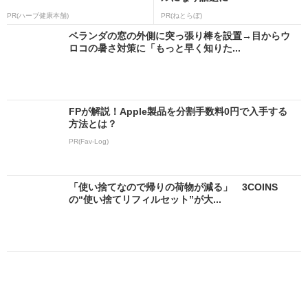
PR(ハーブ健康本舗)
PR(ねとらぼ)
ベランダの窓の外側に突っ張り棒を設置→目からウ
ロコの暑さ対策に「もっと早く知りた...
FPが解説！Apple製品を分割手数料0円で入手する
方法とは？
PR(Fav-Log)
「使い捨てなので帰りの荷物が減る」 3COINS
の“使い捨てリフィルセット”が大...