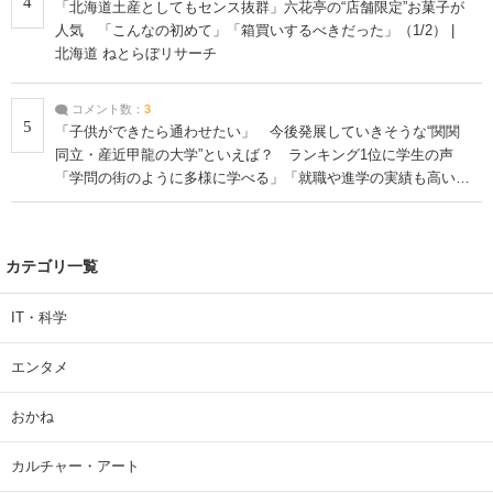
4
「北海道土産としてもセンス抜群」六花亭の“店舗限定”お菓子が
人気 「こんなの初めて」「箱買いするべきだった」（1/2） |
北海道 ねとらぼリサーチ
コメント数：
3
5
「子供ができたら通わせたい」 今後発展していきそうな“関関
同立・産近甲龍の大学”といえば？ ランキング1位に学生の声
「学問の街のように多様に学べる」「就職や進学の実績も高い」
| 大学 ねとらぼリサーチ
カテゴリ一覧
IT・科学
エンタメ
おかね
カルチャー・アート