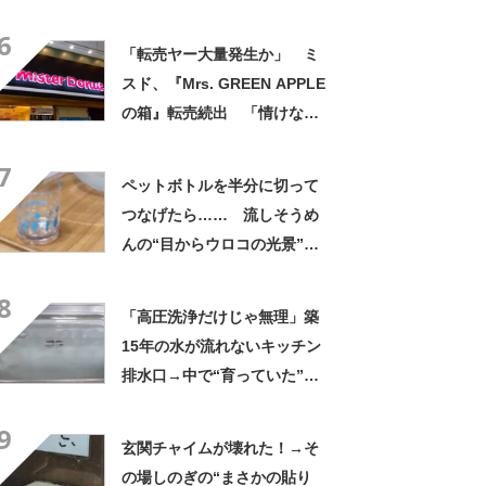
て不思議ですね」
6
「転売ヤー大量発生か」 ミ
スド、『Mrs. GREEN APPLE
の箱』転売続出 「情けない
と思わないのかな」「呆れる
7
わ」 2500円での出品も
ペットボトルを半分に切って
つなげたら…… 流しそうめ
んの“目からウロコの光景”に
「えっ!? 天才すぎて」「夏
8
休みに絶対やる」
「高圧洗浄だけじゃ無理」築
15年の水が流れないキッチン
排水口→中で“育っていた”の
は…… 衝撃の光景に「排水
9
って大変」
玄関チャイムが壊れた！→そ
の場しのぎの“まさかの貼り