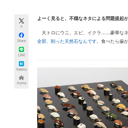
モノづくり技術者専門サイト
エレクトロ
よーく見ると、不穏なネタによる問題提起
X
ちょっと気になるネットの話題
大トロにウニ、エビ、イクラ……豪華なネ
Share
全部、削った天然石なんです
。食べたら歯
LINE
hatena
Home