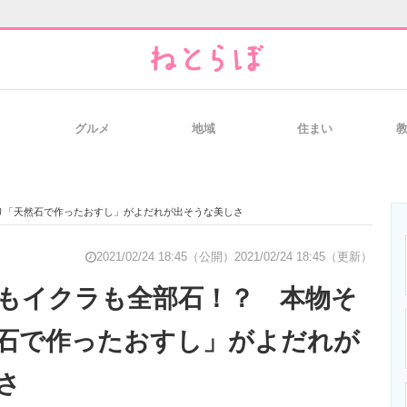
グルメ
地域
住まい
と未来を見通す
スマホと通信の最新トレンド
進化するPCとデ
り「天然石で作ったおすし」がよだれが出そうな美しさ
のいまが分かる
企業ITのトレンドを詳説
経営リーダーの
2021/02/24 18:45（公開）
2021/02/24 18:45（更新）
もイクラも全部石！？ 本物そ
石で作ったおすし」がよだれが
T製品の総合サイト
IT製品の技術・比較・事例
製造業のIT導入
さ