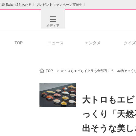
🎁 Switch 2もあたる！ プレゼントキャンペーン実施中！
メディア
TOP
ニュース
エンタメ
クイズ
注目記事を集めた総合ページ
ITの今
TOP
>
大トロもエビもイクラも全部石！？ 本物そっく
ビジネスと働き方のヒント
AI活用
大トロもエビ
っくり「天然
ITエンジニア向け専門サイト
企業向けI
出そうな美し