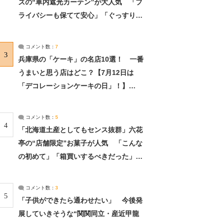
ズの“車内遮光カーテン”が大人気 「プ
ライバシーも保てて安心」「ぐっすり眠
れました」（2/2） | ライフ ねとらぼリ
サーチ：2ページ目
コメント数：
7
3
兵庫県の「ケーキ」の名店10選！ 一番
うまいと思う店はどこ？【7月12日は
「デコレーションケーキの日」！】
（2/4） | 兵庫県 ねとらぼリサーチ：2ペ
ージ目
コメント数：
5
4
「北海道土産としてもセンス抜群」六花
亭の“店舗限定”お菓子が人気 「こんな
の初めて」「箱買いするべきだった」
（1/2） | 北海道 ねとらぼリサーチ
コメント数：
3
5
「子供ができたら通わせたい」 今後発
展していきそうな“関関同立・産近甲龍