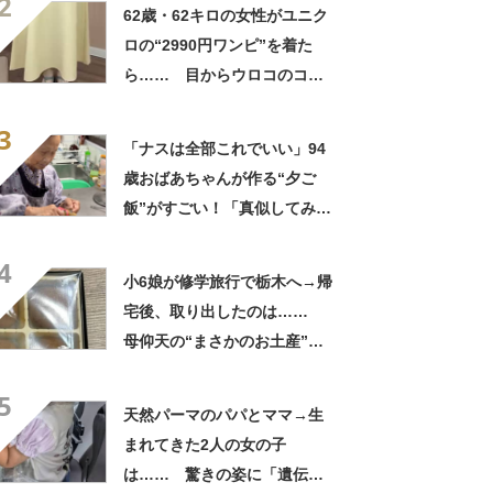
2
良すぎる」
62歳・62キロの女性がユニク
ロの“2990円ワンピ”を着た
ら…… 目からウロコのコー
デに「全色ほしいくらい」
3
「参考になりました」
「ナスは全部これでいい」94
歳おばあちゃんが作る“夕ご
飯”がすごい！「真似してみま
す」「憧れます」
4
小6娘が修学旅行で栃木へ→帰
宅後、取り出したのは……
母仰天の“まさかのお土産”に
「仕掛けが凄すぎる!!」「娘
5
から賄賂がw」
天然パーマのパパとママ→生
まれてきた2人の女の子
は…… 驚きの姿に「遺伝っ