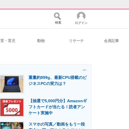
検索
ログイン
教育・育児
動物
リサーチ
会員記事
バイスの未来
好きが集まる 比べて選べる
- PR -
重量約999g、最新CPU搭載のビ
コミュニティ
マーケ×ITの今がよく分かる
ジネスPCの実力は？
【抽選で5,000円分】Amazonギ
・活用を支援
フトカードが当たる！読者アン
ケート実施中
スマホの写真／動画をもう一段