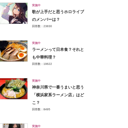
実施中
歌が上手だと思うホロライブ
のメンバーは？
回答数：23830
実施中
ラーメンって日本食？それと
も中華料理？
回答数：19622
実施中
神奈川県で一番うまいと思う
「横浜家系ラーメン店」はど
こ？
回答数：8495
実施中