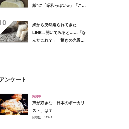
紙”に「昭和っぽいw」「こん
なん貼ったら連呼やで」
10
姉から突然送られてきた
LINE→開いてみると……「な
んだこれ？」 驚きの光景に
「天才」「僕は敬意を表する
ッ！」
アンケート
実施中
声が好きな「日本のボーカリ
スト」は？
回答数：49347