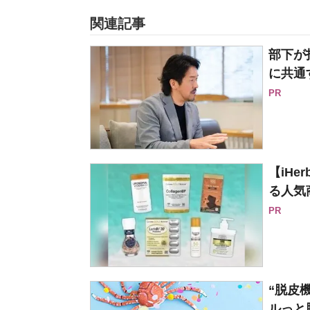
関連記事
部下が
に共通
PR
【iH
る人気
PR
“脱皮
ルっと