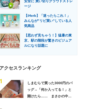
安全に 買い切りクラウドストレ
門メディア
建設×テクノロジーの最前線
ージ
【iHerb】「迷ったらこれ！」
みんなが"リピ買い"している人
気商品
【思わず見ちゃう！】猛暑の東
京、駅の階段が驚きのビジュア
ルになり話題に
アクセスランキング
1
しまむらで買った3000円のバ
ッグ→「何か入ってる！」と
開けたら…… まさかの中身
に「買いに走った」「コスパ