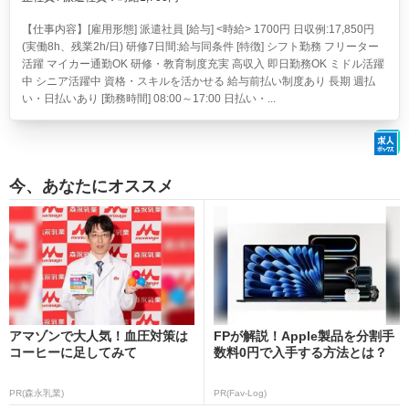
【仕事内容】[雇用形態] 派遣社員 [給与] <時給> 1700円 日収例:17,850円
(実働8h、残業2h/日) 研修7日間:給与同条件 [特徴] シフト勤務 フリーター
活躍 マイカー通勤OK 研修・教育制度充実 高収入 即日勤務OK ミドル活躍
中 シニア活躍中 資格・スキルを活かせる 給与前払い制度あり 長期 週払
い・日払いあり [勤務時間] 08:00～17:00 日払い・...
今、あなたにオススメ
アマゾンで大人気！血圧対策は
FPが解説！Apple製品を分割手
コーヒーに足してみて
数料0円で入手する方法とは？
PR(森永乳業)
PR(Fav-Log)