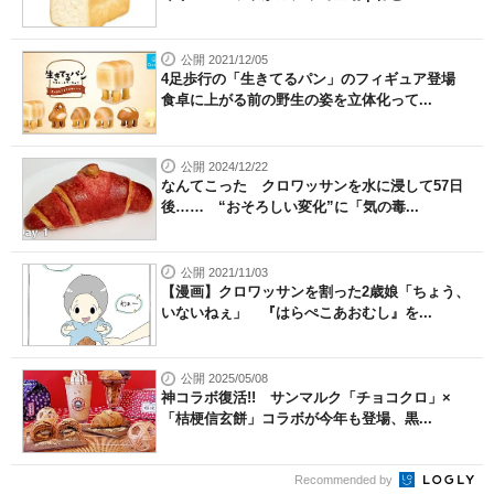
公開 2021/12/05
4足歩行の「生きてるパン」のフィギュア登場
食卓に上がる前の野生の姿を立体化って...
公開 2024/12/22
なんてこった クロワッサンを水に浸して57日
後…… “おそろしい変化”に「気の毒...
公開 2021/11/03
【漫画】クロワッサンを割った2歳娘「ちょう、
いないねぇ」 『はらぺこあおむし』を...
公開 2025/05/08
神コラボ復活!! サンマルク「チョコクロ」×
「桔梗信玄餅」コラボが今年も登場、黒...
Recommended by