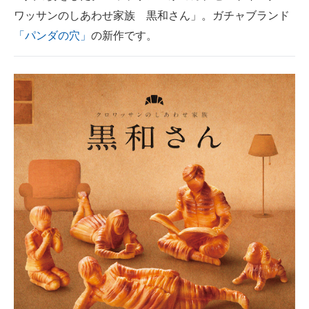
ワッサンのしあわせ家族 黒和さん」。ガチャブランド
ITの今と未来を見通す
「パンダの穴」
の新作です。
スマホと通信の最新トレンド
進化するPCとデバイスの未来
好きが集まる 比べて選べる
ビジネスと働き方のヒント
AI活用のいまが分かる
企業ITのトレンドを詳説
経営リーダーのコミュニティ
マーケ×ITの今がよく分かる
ITエンジニア向け専門サイト