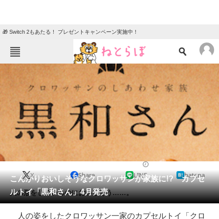
🎁 Switch 2もあたる！ プレゼントキャンペーン実施中！
ねとらぼメニュー
TOP
ニュース
エンタメ
クイズ
グルメ
地域
住まい
教育・育児
動物
リサーチ
2021/03/03 07:00（公開）
X
Share
LINE
hatena
会員記事
こんがりおいしそうなクロワッサンが家族に!? カプセ
ルトイ「黒和さん」4月発売
人の形をしているのにおいしそう……。
メディア
人の姿をしたクロワッサン一家のカプセルトイ「クロ
注目記事を集めた総合ページ