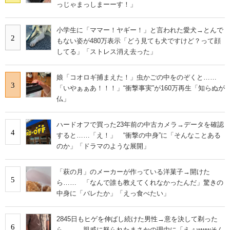
っじゃまっしまーーす！」
小学生に「ママー！ヤギー！」と言われた愛犬→とんで
2
もない姿が480万表示「どう見ても犬ですけど？って顔
してる」「ストレス消え去った」
娘「コオロギ捕まえた！」虫かごの中をのぞくと……
3
「いやぁぁあ！！！」“衝撃事実”が160万再生「知らぬが
仏」
ハードオフで買った23年前の中古カメラ→データを確認
4
すると……「え！」 “衝撃の中身”に「そんなことある
のか」「ドラマのような展開」
「萩の月」のメーカーが作っている洋菓子→開けた
5
ら…… 「なんで誰も教えてくれなかったんだ」驚きの
中身に「バレたか」「えっ食べたい」
2845日もヒゲを伸ばし続けた男性→意を決して剃った
6
ら…… 親戚に怒られたまさかの理由に「えぇwwwそん