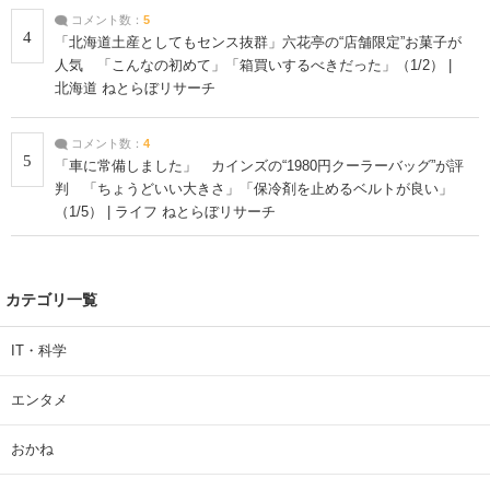
コメント数：
5
4
「北海道土産としてもセンス抜群」六花亭の“店舗限定”お菓子が
人気 「こんなの初めて」「箱買いするべきだった」（1/2） |
北海道 ねとらぼリサーチ
コメント数：
4
5
「車に常備しました」 カインズの“1980円クーラーバッグ”が評
判 「ちょうどいい大きさ」「保冷剤を止めるベルトが良い」
（1/5） | ライフ ねとらぼリサーチ
カテゴリ一覧
IT・科学
エンタメ
おかね