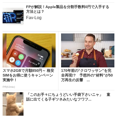
FPが解説！Apple製品を分割手数料0円で入手する
方法とは？
Fav-Log
スマホ2GBで月額850円～ 格安
170年前の“クロワッサン”を完
SIMをお得に使うキャンペーン
全再現!? 予想外の“材料”が50
実施中！
万再生の反響 ...
PR(IIJmio)
「このお手々にちょうどいい手袋下さいニャ」 童
話に出てくる子ギツネみたいなフワフ...