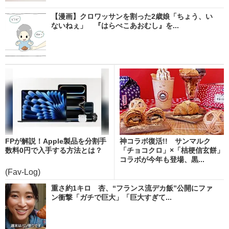
【漫画】クロワッサンを割った2歳娘「ちょう、い
ないねぇ」 『はらぺこあおむし』を...
FPが解説！Apple製品を分割手
神コラボ復活!! サンマルク
数料0円で入手する方法とは？
「チョコクロ」×「桔梗信玄餅」
コラボが今年も登場、黒...
(Fav-Log)
重さ約1キロ 杏、“フランス流デカ飯”公開にファ
ン衝撃「ガチで巨大」「巨大すぎて...