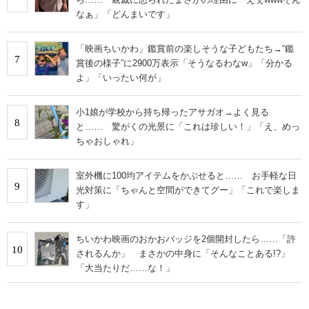
なぁ」「どんまいです」
「映画ちいかわ」鑑賞前の楽しそうな子どもたち→“鑑
7
賞後の様子”に2900万表示「そうなるわなw」「分かる
よ」「いったい何が」
小1娘が学校から持ち帰ったアサガオ→よく見る
8
と…… 驚がくの光景に「これは珍しい！」「え、めっ
ちゃおしゃれ」
室外機に100均アイテムをかぶせると…… お手軽な日
9
光対策に「ちゃんと空間ができてグー」「これで楽しま
す」
ちいかわ映画のおかおバッジを2個開封したら……「許
10
されるんか」 まさかの中身に「そんなことある!?」
「大当たりだ……な！」