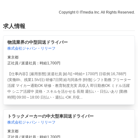
Copyright © ITmedia Inc. All Rights Reserved.
求人情報
物流業界の中型回送ドライバー
株式会社ジャパン・リリーフ
東京都
正社員 / 派遣社員：時給1,700円
【仕事内容】[雇用形態] 派遣社員 [給与] <時給> 1700円 日収例:16,788円
(実働8h、残業1.5h/日) 研修7日間:給与同条件 [特徴] シフト勤務 フリーター
活躍 マイカー通勤OK 研修・教育制度充実 高収入 即日勤務OK ミドル活躍
中 シニア活躍中 資格・スキルを活かせる 長期 週払い・日払いあり [勤務
時間] 09:00～18:00 日払い・週払いOK 月収...
トラックメーカーの中大型車回送ドライバー
株式会社ジャパン・リリーフ
東京都
正社員 / 派遣社員：時給1,700円