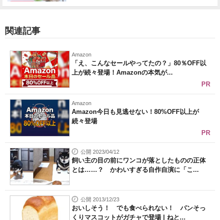
関連記事
Amazon
「え、こんなセールやってたの？」80％OFF以
上が続々登場！Amazonの本気が...
PR
Amazon
Amazon今日も見逃せない！80%OFF以上が
続々登場
PR
公開 2023/04/12
飼い主の目の前にワンコが落としたものの正体
とは……？ かわいすぎる自作自演に「こ...
公開 2013/12/23
おいしそう！ でも食べられない！ パンそっ
くりマスコットがガチャで登場 | ねと...