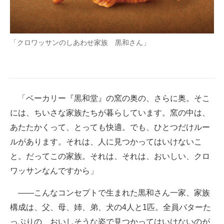
企業向けIT製品の総合サイト
IT製品の技術・比較・事例
「クロワッサンのしあわせ家族 黒和さん」
製造業のIT導入・活用を支援
モノづくり技術者専門サイト
「ベーカリー『黒和堂』の窯の奥の、さらに奥。そこ
エレクトロニクス専門サイト
には、ちいさな家族たちが暮らしています。窯の中は、
電子設計の基本と応用
あたたかくって、とっても快適。でも、ひとつだけルー
エネルギーの専門メディア
ルがあります。それは、人に見つかってはいけないこ
と。だってこの家族。それは、それは、おいしい、クロ
建設×テクノロジーの最前線
ワッサンなんですから」
ちょっと気になるネットの話題
――こんなコンセプトで生まれた黒和さん一家、家族
構成は、父、母、姉、弟、犬の4人と1匹。全員バターた
っぷりの、おいしそうな姿で見つかってはいけないのが