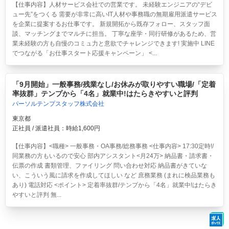
【仕事内容】人材サービス会社での営業です。 未経験エンジニアの“デビ
ュー先”をつくる 需要が非常に高いIT人材や事務職の無期雇用派遣サービス
を企業に提案するお仕事です。 新規開拓から既存フォロー、スタッフ面
談、マッチングまでマルチに担当。 丁寧な座学・同行研修があるため、営
業未経験の方も自慢のコミュ力と意欲でチャレンジできます! 実施中 LINE
でつながる「お仕事スタート応援キャンペーン」 <...
「9月開始」一般事務/残業なし/お休みが取りやすい職場/「定着
率抜群」テンプから「4名」就業中!はたらきやすいと評判
パーソルテンプスタッフ株式会社
東京都
正社員 / 派遣社員：時給1,600円
【仕事内容】<職種> 一般事務・OA事務/総務事務 <仕事内容> 17:30定時!/
同業務の方もいるので安心 部内アシスタント<月24万> 納品書・請求書・
伝票の作成 書類管理、ファイリング 問い合わせ対応 納品書がきていな
い、こういう風に請求を作成してほしい など 庶務業務 (まれに検品業務も
あり) 電話対応 <ポイント> 定着率抜群/テンプから「4名」就業中!はたらき
やすいと評判 無...