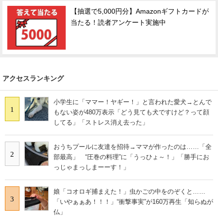
【抽選で5,000円分】Amazonギフトカードが
当たる！読者アンケート実施中
アクセスランキング
小学生に「ママー！ヤギー！」と言われた愛犬→とんで
1
もない姿が480万表示「どう見ても犬ですけど？って顔
してる」「ストレス消え去った」
おうちプールに友達を招待→ママが作ったのは……「全
2
部最高」 “圧巻の料理”に「うっひょ～！」「勝手にお
っじゃまっしまーーす！」
娘「コオロギ捕まえた！」虫かごの中をのぞくと……
3
「いやぁぁあ！！！」“衝撃事実”が160万再生「知らぬが
仏」