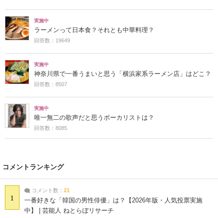
実施中
ラーメンって日本食？それとも中華料理？
回答数：19649
実施中
神奈川県で一番うまいと思う「横浜家系ラーメン店」はどこ？
回答数：8507
実施中
唯一無二の歌声だと思うボーカリストは？
回答数：8085
コメントランキング
コメント数：
21
1
一番好きな「韓国の男性俳優」は？【2026年版・人気投票実施
中】 | 芸能人 ねとらぼリサーチ