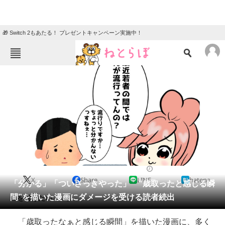
🎁 Switch 2もあたる！ プレゼントキャンペーン実施中！
ねとらぼメニュー
TOP
ニュース
エンタメ
クイズ
グルメ
地域
住まい
教育・育児
動物
リサーチ
2021/03/05 12:00（公開）
X
Share
LINE
hatena
会員記事
「分かる」「ついさっきやった」 “歳取ったと感じる瞬
間”を描いた漫画にダメージを受ける読者続出
気を付けたい……。
メディア
「歳取ったなぁと感じる瞬間」を描いた漫画に、多く
注目記事を集めた総合ページ