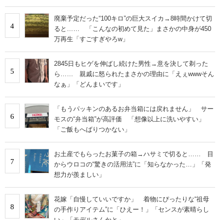
廃棄予定だった“100キロ”の巨大スイカ→8時間かけて切
4
ると…… 「こんなの初めて見た」まさかの中身が450
万再生「すごすぎやろw」
2845日もヒゲを伸ばし続けた男性→意を決して剃った
5
ら…… 親戚に怒られたまさかの理由に「えぇwwwそん
なぁ」「どんまいです」
「もうパッキンのあるお弁当箱には戻れません」 サー
6
モスの“弁当箱”が高評価 「想像以上に洗いやすい」
「ご飯もへばりつかない」
お土産でもらったお菓子の箱→ハサミで切ると…… 目
7
からウロコの“驚きの活用法”に「知らなかった…」「発
想力が羨ましい」
花嫁「自慢していいですか」 着物にぴったりな“祖母
8
の手作りアイテム”に「ひえー！」「センスが素晴らし
い」「モデルさんかと」