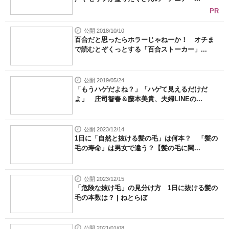
PR
公開 2018/10/10
百合だと思ったらホラーじゃねーか！ オチま
で読むとぞくっとする「百合ストーカー」...
公開 2019/05/24
「もうハゲだよね？」「ハゲて見えるだけだ
よ」 庄司智春＆藤本美貴、夫婦LINEの...
公開 2023/12/14
1日に「自然と抜ける髪の毛」は何本？ 「髪の
毛の寿命」は男女で違う？【髪の毛に関...
公開 2023/12/15
「危険な抜け毛」の見分け方 1日に抜ける髪の
毛の本数は？ | ねとらぼ
公開 2021/01/08