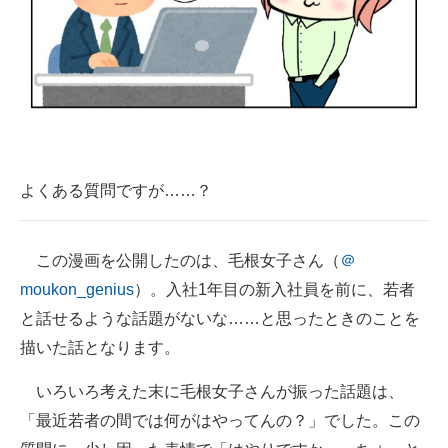
企業向けIT製品の総合サイト
IT製品の技術・比較・事例
製造業のIT導入・活用を支援
モノづくり技術者専門サイト
よくある質問ですが……？
エレクトロニクス専門サイト
電子設計の基本と応用
この漫画を公開したのは、毛根女子さん（
＠
エネルギーの専門メディア
moukon_genius
）。入社1年目の新入社員を前に、若者
と話せるような話題がないな……と思ったときのことを
建設×テクノロジーの最前線
描いた話となります。
ちょっと気になるネットの話題
いろいろ考えた末に毛根女子さんが振った話題は、
「最近若者の間では何がはやってんの？」でした。この