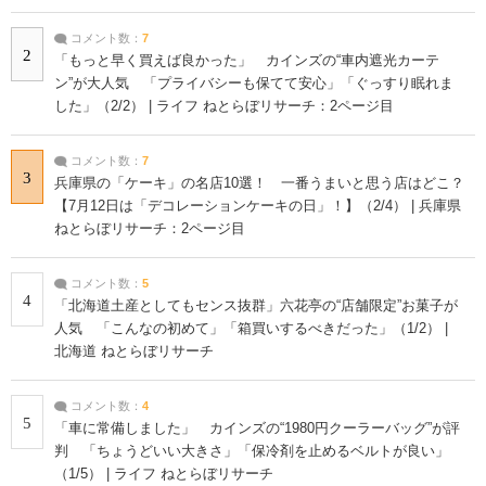
コメント数：
7
2
「もっと早く買えば良かった」 カインズの“車内遮光カーテ
ン”が大人気 「プライバシーも保てて安心」「ぐっすり眠れま
した」（2/2） | ライフ ねとらぼリサーチ：2ページ目
コメント数：
7
3
兵庫県の「ケーキ」の名店10選！ 一番うまいと思う店はどこ？
【7月12日は「デコレーションケーキの日」！】（2/4） | 兵庫県
ねとらぼリサーチ：2ページ目
コメント数：
5
4
「北海道土産としてもセンス抜群」六花亭の“店舗限定”お菓子が
人気 「こんなの初めて」「箱買いするべきだった」（1/2） |
北海道 ねとらぼリサーチ
コメント数：
4
5
「車に常備しました」 カインズの“1980円クーラーバッグ”が評
判 「ちょうどいい大きさ」「保冷剤を止めるベルトが良い」
（1/5） | ライフ ねとらぼリサーチ