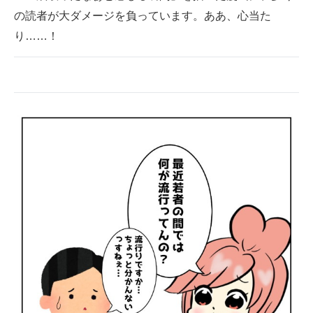
の読者が大ダメージを負っています。ああ、心当た
ITの今と未来を見通す
り……！
スマホと通信の最新トレンド
進化するPCとデバイスの未来
好きが集まる 比べて選べる
ビジネスと働き方のヒント
AI活用のいまが分かる
企業ITのトレンドを詳説
経営リーダーのコミュニティ
マーケ×ITの今がよく分かる
ITエンジニア向け専門サイト