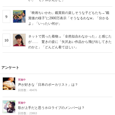
「映画ちいかわ」鑑賞前の楽しそうな子どもたち→“鑑
9
賞後の様子”に2900万表示「そうなるわなw」「分かる
よ」「いったい何が」
ネットで買った着物→「全然似合わなかった」と感じた
10
が…… 驚きの姿に「矢沢あい作品から飛び出してきた
のかと」「どんどん着てほしい」
アンケート
実施中
声が好きな「日本のボーカリスト」は？
回答数：49476
実施中
歌が上手だと思うホロライブのメンバーは？
回答数：23863