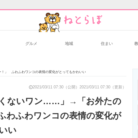
グルメ
地域
住まい
と未来を見通す
スマホと通信の最新トレンド
進化するPCとデ
ー！」 ふわふわワンコの表情の変化がとってもかわいい
のいまが分かる
企業ITのトレンドを詳説
経営リーダーの
2021/03/11 07:30（公開）
2021/03/11 07:30（更新）
くないワン……」→「お外たの
ふわふわワンコの表情の変化が
T製品の総合サイト
IT製品の技術・比較・事例
製造業のIT導入
いい