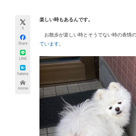
モノづくり技術者専門サイト
エレクトロ
楽しい時もあるんです。
X
ちょっと気になるネットの話題
お散歩が楽しい時とそうでない時の表情の
Share
ています
。
LINE
hatena
Home