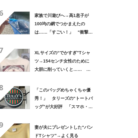
生「自然は過酷」
6
家族で川遊びへ→高1息子が
100均の網でつかまえたの
は……「すごい！」 “衝撃の
光景”に「めっちゃ大きい！」
7
「楽しそう」
XLサイズの“でかすぎ”Tシャ
ツ→154センチ女性のために
大胆に削っていくと……
「めちゃくちゃイイなぁ
8
ー!!」「かっこいい」
「このバッグめちゃくちゃ優
秀！」 タリーズの“トートバ
ッグ”が大好評 「スマホ・財
布・本・飲み物などが入る」
9
「タンブラー入れられるポケ
妻が夫にプレゼントした“バン
ットもある」
ドTシャツ”→よく見る