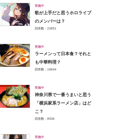
実施中
歌が上手だと思うホロライブ
のメンバーは？
回答数：23851
実施中
ラーメンって日本食？それと
も中華料理？
回答数：19644
実施中
神奈川県で一番うまいと思う
「横浜家系ラーメン店」はど
こ？
回答数：8506
実施中