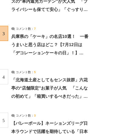
ズの“車内遮光カーテン”が大人気 「プ
ライバシーも保てて安心」「ぐっすり眠
れました」（2/2） | ライフ ねとらぼリ
サーチ：2ページ目
コメント数：
7
3
兵庫県の「ケーキ」の名店10選！ 一番
うまいと思う店はどこ？【7月12日は
「デコレーションケーキの日」！】
（2/4） | 兵庫県 ねとらぼリサーチ：2ペ
ージ目
コメント数：
5
4
「北海道土産としてもセンス抜群」六花
亭の“店舗限定”お菓子が人気 「こんな
の初めて」「箱買いするべきだった」
（1/2） | 北海道 ねとらぼリサーチ
コメント数：
3
5
【バレーボール】ネーションズリーグ日
本ラウンドで活躍を期待している「日本