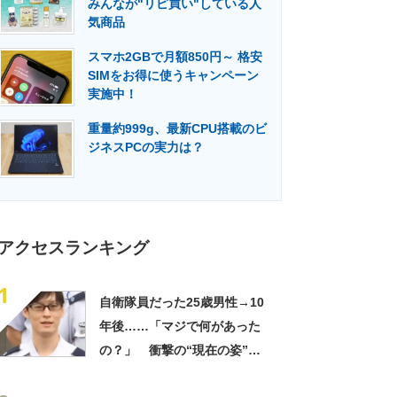
みんなが"リピ買い"している人
門メディア
建設×テクノロジーの最前線
気商品
スマホ2GBで月額850円～ 格安
SIMをお得に使うキャンペーン
実施中！
重量約999g、最新CPU搭載のビ
ジネスPCの実力は？
アクセスランキング
1
自衛隊員だった25歳男性→10
年後……「マジで何があった
の？」 衝撃の“現在の姿”が
180万再生「別人…？」「好