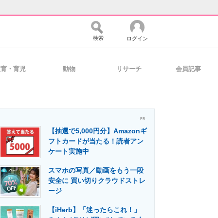
検索
ログイン
教育・育児
動物
リサーチ
会員記事
バイスの未来
好きが集まる 比べて選べる
- PR -
【抽選で5,000円分】Amazonギ
コミュニティ
マーケ×ITの今がよく分かる
フトカードが当たる！読者アン
ケート実施中
スマホの写真／動画をもう一段
・活用を支援
安全に 買い切りクラウドストレ
ージ
【iHerb】「迷ったらこれ！」