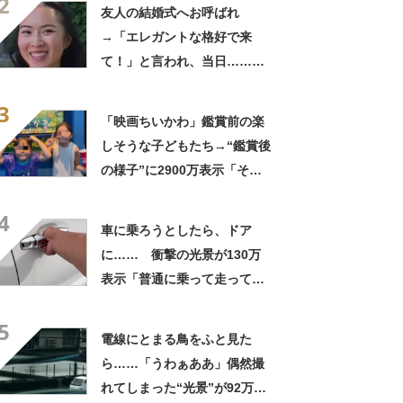
2
きに生きんしゃい」
友人の結婚式へお呼ばれ
→「エレガントな格好で来
て！」と言われ、当日……ま
さかの参列姿に「いやすごお
3
おお！」「天才」【海外】
「映画ちいかわ」鑑賞前の楽
しそうな子どもたち→“鑑賞後
の様子”に2900万表示「そう
なるわなw」「分かるよ」
4
「いったい何が」
車に乗ろうとしたら、ドア
に…… 衝撃の光景が130万
表示「普通に乗って走ってた
やん」「どうやって入った
5
の!?」
電線にとまる鳥をふと見た
ら……「うわぁああ」偶然撮
れてしまった“光景”が92万再