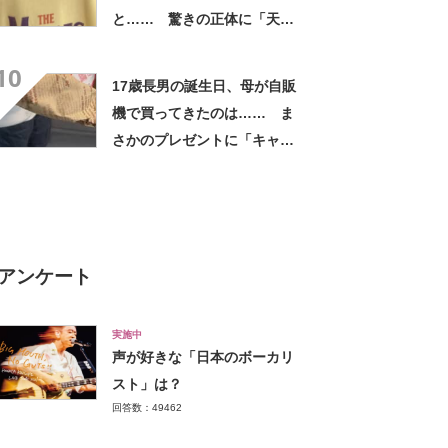
と…… 驚きの正体に「天
才!!!!」「お金払うから作って
10
ほしいレベル」
17歳長男の誕生日、母が自販
機で買ってきたのは…… ま
さかのプレゼントに「キャー
ーー！！」「2年後に絶対に真
似したい」
アンケート
実施中
声が好きな「日本のボーカリ
スト」は？
回答数：49462