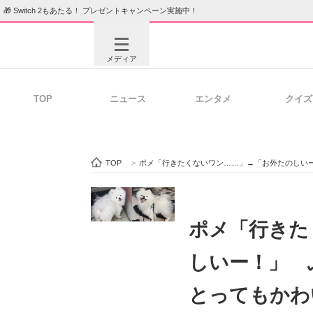
🎁 Switch 2もあたる！ プレゼントキャンペーン実施中！
メディア
TOP
ニュース
エンタメ
クイズ
注目記事を集めた総合ページ
ITの今
TOP
>
ポメ「行きたくないワン……」→「お外たのしい
ビジネスと働き方のヒント
AI活用
ポメ「行きた
しいー！」 
ITエンジニア向け専門サイト
企業向けI
とってもかわ