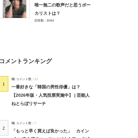
唯一無二の歌声だと思うボー
カリストは？
回答数：8084
コメントランキング
コメント数：
21
1
一番好きな「韓国の男性俳優」は？
【2026年版・人気投票実施中】 | 芸能人
ねとらぼリサーチ
コメント数：
7
2
「もっと早く買えば良かった」 カイン