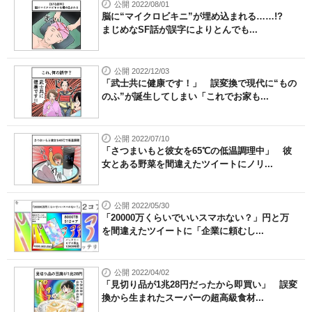
公開 2022/08/01
脳に“マイクロビキニ”が埋め込まれる……!?
まじめなSF話が誤字によりとんでも...
公開 2022/12/03
「武士共に健康です！」 誤変換で現代に“もの
のふ”が誕生してしまい「これでお家も...
公開 2022/07/10
「さつまいもと彼女を65℃の低温調理中」 彼
女とある野菜を間違えたツイートにノリ...
公開 2022/05/30
「20000万くらいでいいスマホない？」円と万
を間違えたツイートに「企業に頼むし...
公開 2022/04/02
「見切り品が1兆28円だったから即買い」 誤変
換から生まれたスーパーの超高級食材...