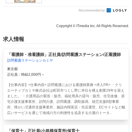
Recommended by
Copyright © ITmedia Inc. All Rights Reserved.
求人情報
「看護師・准看護師」正社員/訪問看護ステーション/正看護師
訪問看護ステーションカミヤ
東京都
正社員：時給2,000円～
【仕事内容】<仕事内容> 訪問看護における看護師業務 <求人PR> ・クリ
エーティブカミヤ株式会社は町田市つくし野に本社を構え創業29年を迎え
ました。 ・介護用品の製造・販売、福祉用具の貸与・販売、住宅改修、居
宅介護支援事業所、訪問介護、訪問看護、調剤薬局、就労支援B型事業
所、障がい児通所支援事業所、施設内喫茶店・売店運営、ECサイトなど幅
広いサービスを通じて地域の方の利便性を追及する介護のトータ...
「保育士」正社員/小規模保育所/保育士