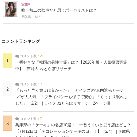
実施中
唯一無二の歌声だと思うボーカリストは？
回答数：8132
コメントランキング
コメント数：
21
1
一番好きな「韓国の男性俳優」は？【2026年版・人気投票実施
中】 | 芸能人 ねとらぼリサーチ
コメント数：
7
2
「もっと早く買えば良かった」 カインズの“車内遮光カーテ
ン”が大人気 「プライバシーも保てて安心」「ぐっすり眠れま
した」（2/2） | ライフ ねとらぼリサーチ：2ページ目
コメント数：
7
3
兵庫県の「ケーキ」の名店10選！ 一番うまいと思う店はどこ？
【7月12日は「デコレーションケーキの日」！】（2/4） | 兵庫県