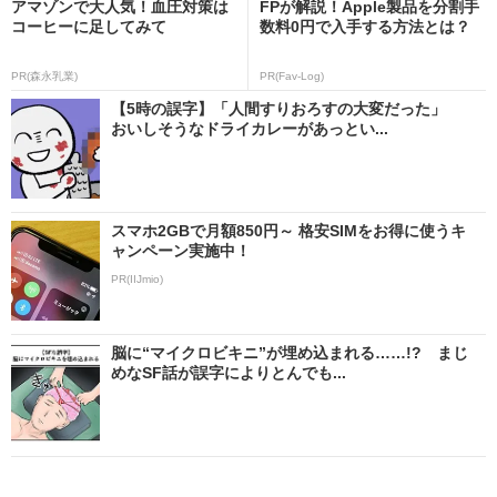
アマゾンで大人気！血圧対策は
FPが解説！Apple製品を分割手
コーヒーに足してみて
数料0円で入手する方法とは？
PR(森永乳業)
PR(Fav-Log)
【5時の誤字】「人間すりおろすの大変だった」
おいしそうなドライカレーがあっとい...
スマホ2GBで月額850円～ 格安SIMをお得に使うキ
ャンペーン実施中！
PR(IIJmio)
脳に“マイクロビキニ”が埋め込まれる……!? まじ
めなSF話が誤字によりとんでも...