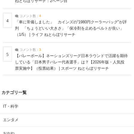
ねとらぼリサーチ：2ページ目
コメント数：
4
4
「車に常備しました」 カインズの“1980円クーラーバッグ”が評
判 「ちょうどいい大きさ」「保冷剤を止めるベルトが良い」
（1/5） | ライフ ねとらぼリサーチ
コメント数：
3
5
【バレーボール】ネーションズリーグ日本ラウンドで活躍を期待
している「日本男子バレー代表選手」は？【2026年版・人気投
票実施中】（投票結果） | スポーツ ねとらぼリサーチ
カテゴリ一覧
IT・科学
エンタメ
おかね