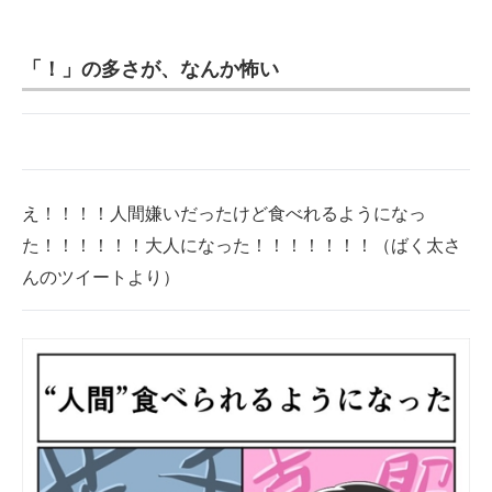
企業向けIT製品の総合サイト
「！」の多さが、なんか怖い
IT製品の技術・比較・事例
製造業のIT導入・活用を支援
モノづくり技術者専門サイト
え！！！！人間嫌いだったけど食べれるようになっ
エレクトロニクス専門サイト
た！！！！！！大人になった！！！！！！！（ばく太さ
電子設計の基本と応用
んのツイートより）
エネルギーの専門メディア
建設×テクノロジーの最前線
ちょっと気になるネットの話題