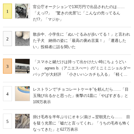
官公庁オークションで130万円で出品されたのは……
1
「えっ!?」 “驚きの光景”に「こんなの売ってるん
だ!?」「マジか」
散歩中、小学生に「ぬいぐるみが歩いてる！」と言われ
2
た子犬 納得の姿に「最高の褒め言葉！」「遭遇した
い」投稿者に話を聞いた
「スマホと鍵だけは持って出かけたい時にちょうどい
3
い」 agnes b.（アニエスべー）の“ミニミニショルダー
バッグ”が大好評 「小さいハンカチも入る」「軽くて
旅行でも活躍します
レストランで“チョコレートケーキ”を頼んだら……「目
4
玉飛び出るかと思った」衝撃の1皿に「やばすぎる」と
109万表示
掛け毛布を半年ぶりにオキシ漬け→翌朝見たら…… 目
5
を疑う光景に「嘘だと言ってくれ」「うちの毛布も怖く
なってきた」と627万表示