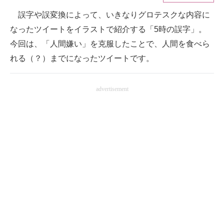
誤字や誤変換によって、いきなりグロテスクな内容に
ITの今と未来を見通す
なったツイートをイラストで紹介する「5時の誤字」。
スマホと通信の最新トレンド
今回は、「人間嫌い」を克服したことで、人間を食べら
れる（？）までになったツイートです。
進化するPCとデバイスの未来
好きが集まる 比べて選べる
advertisement
ビジネスと働き方のヒント
AI活用のいまが分かる
企業ITのトレンドを詳説
経営リーダーのコミュニティ
マーケ×ITの今がよく分かる
ITエンジニア向け専門サイト