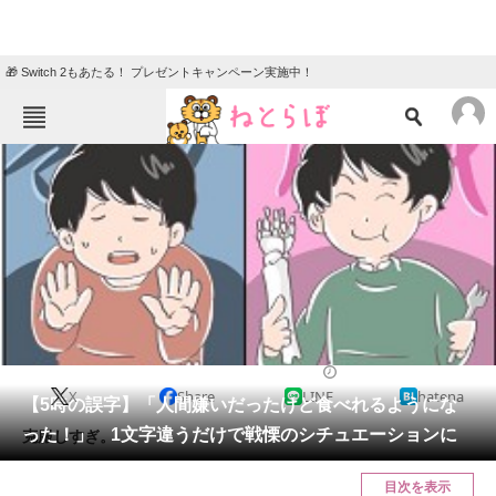
🎁 Switch 2もあたる！ プレゼントキャンペーン実施中！
ねとらぼメニュー
TOP
ニュース
エンタメ
クイズ
グルメ
地域
住まい
教育・育児
動物
リサーチ
2021/03/12 17:00（公開）
X
Share
LINE
hatena
会員記事
【5時の誤字】「人間嫌いだったけど食べれるようにな
った！」 1文字違うだけで戦慄のシチュエーションに
克服しすぎ。
メディア
目次を表示
注目記事を集めた総合ページ