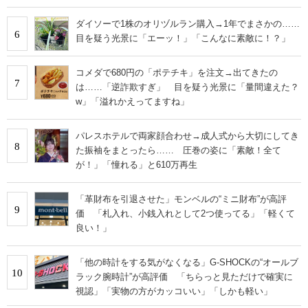
ダイソーで1株のオリヅルラン購入→1年でまさかの……
6
目を疑う光景に「エーッ！」「こんなに素敵に！？」
コメダで680円の「ポテチキ」を注文→出てきたの
7
は……「逆詐欺すぎ」 目を疑う光景に「量間違えた？
w」「溢れかえってますね」
パレスホテルで両家顔合わせ→成人式から大切にしてき
8
た振袖をまとったら…… 圧巻の姿に「素敵！全て
が！」「憧れる」と610万再生
「革財布を引退させた」モンベルの“ミニ財布”が高評
9
価 「札入れ、小銭入れとして2つ使ってる」「軽くて
良い！」
「他の時計をする気がなくなる」G-SHOCKの“オールブ
10
ラック腕時計”が高評価 「ちらっと見ただけで確実に
視認」「実物の方がカッコいい」「しかも軽い」