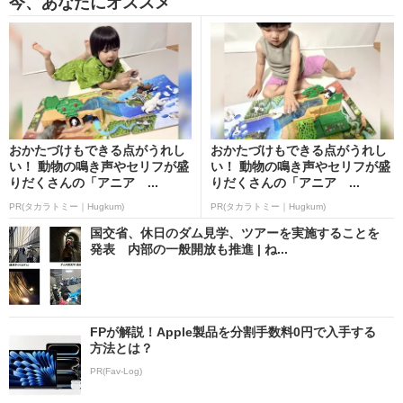
今、あなたにオススメ
おかたづけもできる点がうれし
おかたづけもできる点がうれし
い！ 動物の鳴き声やセリフが盛
い！ 動物の鳴き声やセリフが盛
りだくさんの「アニア ...
りだくさんの「アニア ...
PR(タカラトミー｜Hugkum)
PR(タカラトミー｜Hugkum)
国交省、休日のダム見学、ツアーを実施することを
発表 内部の一般開放も推進 | ね...
FPが解説！Apple製品を分割手数料0円で入手する
方法とは？
PR(Fav-Log)