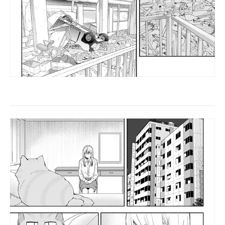
企業向けIT製品の総合サイト
IT製品の技術・比較・事例
製造業のIT導入・活用を支援
モノづくり技術者専門サイト
エレクトロニクス専門サイト
電子設計の基本と応用
エネルギーの専門メディア
建設×テクノロジーの最前線
ちょっと気になるネットの話題