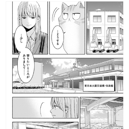
ITの今と未来を見通す
スマホと通信の最新トレンド
進化するPCとデバイスの未来
好きが集まる 比べて選べる
ビジネスと働き方のヒント
AI活用のいまが分かる
企業ITのトレンドを詳説
経営リーダーのコミュニティ
マーケ×ITの今がよく分かる
ITエンジニア向け専門サイト