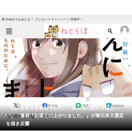
🎁 Switch 2もあたる！ プレゼントキャンペーン実施中！
ねとらぼメニュー
TOP
ニュース
エンタメ
クイズ
グルメ
地域
住まい
教育・育児
動物
リサーチ
2021/03/16 20:30（公開）
X
Share
LINE
hatena
会員記事
「涙が止まりませんでした」「みんなに読んでほし
い」 漫画『お迎えに上がりました。』が東日本大震災
あの日を忘れないために。
メディア
を描き反響
注目記事を集めた総合ページ