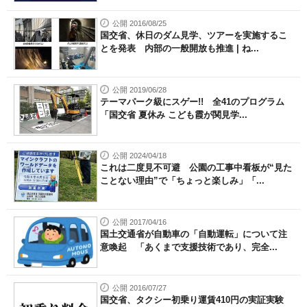
公開 2016/08/25
国交省、休日のダム見学、ツアーを実施するこ
とを発表 内部の一般開放も推進 | ね...
公開 2019/06/28
テーマパーク級にスゲー!! 全41のプログラム
「国交省 夏休み こども霞が関見学...
公開 2024/04/18
これは二度見不可避 公園の工事中看板が“見た
ことない理由”で「ちょっと楽しみ」「...
公開 2017/04/16
国土交通省が自動車の「自動運転」について注
意喚起 「あくまで支援技術であり、完全...
公開 2016/07/27
国交省、タクシー初乗り運賃410円の実証実験