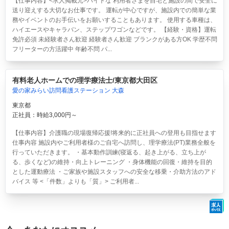
【仕事内容】<求人掲載元>バイトな 利用者さまを自宅と施設の間で安全に
送り迎えする大切なお仕事です。 運転が中心ですが、施設内での簡単な業
務やイベントのお手伝いをお願いすることもあります。 使用する車種は、
ハイエースやキャラバン、ステップワゴンなどです。 【経験・資格】運転
免許必須 未経験者さん歓迎 経験者さん歓迎 ブランクがある方OK 学歴不問
フリーターの方活躍中 年齢不問 パ...
有料老人ホームでの理学療法士/東京都大田区
愛の家みらい訪問看護ステーション 大森
東京都
正社員：時給3,000円～
【仕事内容】介護職の現場復帰応援!将来的に正社員への登用も目指せます
仕事内容 施設内やご利用者様のご自宅へ訪問し、理学療法(PT)業務全般を
行っていただきます。 ・基本動作訓練(寝返る、起き上がる、立ち上が
る、歩くなど)の維持・向上トレーニング ・身体機能の回復・維持を目的
とした運動療法 ・ご家族や施設スタッフへの安全な移乗・介助方法のアド
バイス 等 <「件数」よりも「質」> ご利用者...