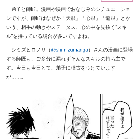
弟子と師匠。漫画や映画でおなじみのシチュエーショ
ITの今と未来を見通す
ンですが、師匠はなぜか「天眼」「心眼」「龍眼」とか
スマホと通信の最新トレンド
いう、相手の動きやステータス、心の中を見抜く“スキ
ル”を持っている場合が多いですよね。
進化するPCとデバイスの未来
シミズヒロノリ（
@shimizumanga
）さんの漫画に登場
好きが集まる 比べて選べる
する師匠も、ご多分に漏れずそんなスキルの持ち主で
ビジネスと働き方のヒント
す。今日も今日とて、弟子に稽古をつけています
が……。
AI活用のいまが分かる
企業ITのトレンドを詳説
経営リーダーのコミュニティ
マーケ×ITの今がよく分かる
ITエンジニア向け専門サイト