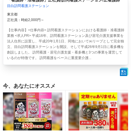
「看護師・准看護師」正社員/訪問看護ステーション/正看護師
目白訪問看護ステーション
東京都
正社員：時給2,000円～
【仕事内容】<仕事内容> 訪問看護ステーションにおける看護師・准看護師
業務 <求人PR> 平成16年、訪問看護ステーション及び居宅介護支援事業を
法人住所に設置し、平成20年1月1日、同地において㈱リープとして完全独
立、目白訪問看護ステーションを開設、そして平成26年9月1日に看多機を
創設しました。 訪問看護・居宅介護支援・看多機と3つの事業を運営して
いるのが特徴です。 訪問看護をベースに重度要介護...
今、あなたにオススメ