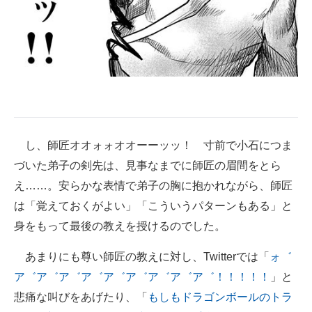
し、師匠オオォォオオーーッッ！ 寸前で小石につま
づいた弟子の剣先は、見事なまでに師匠の眉間をとら
え……。安らかな表情で弟子の胸に抱かれながら、師匠
は「覚えておくがよい」「こういうパターンもある」と
身をもって最後の教えを授けるのでした。
あまりにも尊い師匠の教えに対し、Twitterでは「
ォ゛
ア゛ア゛ア゛ア゛ア゛ア゛ア゛ア゛ア゛！！！！！
」と
悲痛な叫びをあげたり、「
もしもドラゴンボールのトラ