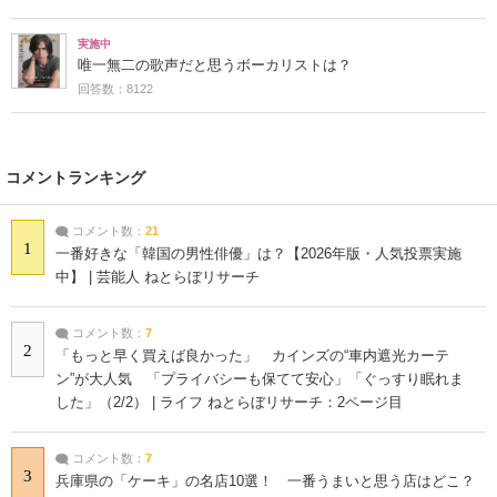
実施中
唯一無二の歌声だと思うボーカリストは？
回答数：8122
コメントランキング
コメント数：
21
1
一番好きな「韓国の男性俳優」は？【2026年版・人気投票実施
中】 | 芸能人 ねとらぼリサーチ
コメント数：
7
2
「もっと早く買えば良かった」 カインズの“車内遮光カーテ
ン”が大人気 「プライバシーも保てて安心」「ぐっすり眠れま
した」（2/2） | ライフ ねとらぼリサーチ：2ページ目
コメント数：
7
3
兵庫県の「ケーキ」の名店10選！ 一番うまいと思う店はどこ？