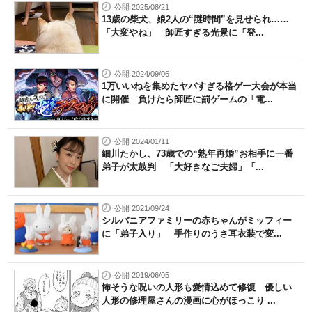
公開 2025/08/21
13歳の柴犬、娘2人の“謎時間”を見せられ……
「大変やね」 師匠すぎる光景に「登...
公開 2024/09/06
1万いいねを集めたヤバすぎる格ゲー大会が本当
に開催 負けたら師匠に罰ゲームの「電...
公開 2024/01/11
細川たかし、73歳での“熟年再婚”お相手に一番
弟子が太鼓判 「大好きなご夫婦」「...
公開 2021/09/24
シルバニアファミリーの赤ちゃんがミッフィー
に「弟子入り」 手作りのうさ耳衣装で変...
公開 2019/06/05
怖そうな呪いの人形も愛情込めて修復 優しい
人形の修理屋さんの漫画に心がほっこり ...