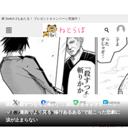
🎁 Switch 2もあたる！ プレゼントキャンペーン実施中！
ねとらぼメニュー
TOP
ニュース
エンタメ
クイズ
グルメ
地域
住まい
教育・育児
動物
リサーチ
2021/04/10 09:00（公開）
X
Share
LINE
hatena
会員記事
師匠「殺すつもりで来い」→ 師匠オオォォオオーーッ
ッ！ 漫画でよく見る“修行あるある”で起こった悲劇に
この教え、心に刻んでおきます。
メディア
涙が止まらない
目次を表示
注目記事を集めた総合ページ