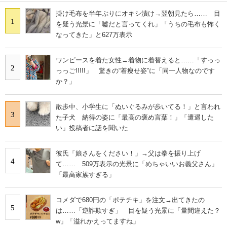
掛け毛布を半年ぶりにオキシ漬け→翌朝見たら…… 目
1
を疑う光景に「嘘だと言ってくれ」「うちの毛布も怖く
なってきた」と627万表示
ワンピースを着た女性→着物に着替えると……「すっっ
2
っっご!!!!!」 驚きの“着痩せ姿”に「同一人物なのです
か？」
散歩中、小学生に「ぬいぐるみが歩いてる！」と言われ
3
た子犬 納得の姿に「最高の褒め言葉！」「遭遇した
い」投稿者に話を聞いた
彼氏「娘さんをください！」→父は拳を振り上げ
4
て…… 509万表示の光景に「めちゃいいお義父さん」
「最高家族すぎる」
コメダで680円の「ポテチキ」を注文→出てきたの
5
は……「逆詐欺すぎ」 目を疑う光景に「量間違えた？
w」「溢れかえってますね」