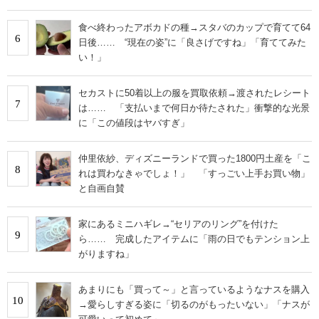
食べ終わったアボカドの種→スタバのカップで育てて64
6
日後…… “現在の姿”に「良さげですね」「育ててみた
い！」
セカストに50着以上の服を買取依頼→渡されたレシート
7
は…… 「支払いまで何日か待たされた」衝撃的な光景
に「この値段はヤバすぎ」
仲里依紗、ディズニーランドで買った1800円土産を「こ
8
れは買わなきゃでしょ！」 「すっごい上手お買い物」
と自画自賛
家にあるミニハギレ→“セリアのリング”を付けた
9
ら…… 完成したアイテムに「雨の日でもテンション上
がりますね」
あまりにも「買って～」と言っているようなナスを購入
10
→愛らしすぎる姿に「切るのがもったいない」「ナスが