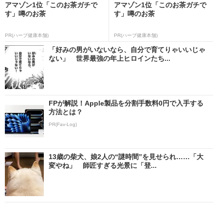
アマゾン1位「このお茶ガチで
アマゾン1位「このお茶ガチで
す」噂のお茶
す」噂のお茶
PR(ハーブ健康本舗)
PR(ハーブ健康本舗)
「好みの男がいないなら、自分で育てりゃいいじゃ
ない」 世界最強の年上ヒロインたち...
FPが解説！Apple製品を分割手数料0円で入手する
方法とは？
PR(Fav-Log)
13歳の柴犬、娘2人の“謎時間”を見せられ……「大
変やね」 師匠すぎる光景に「登...