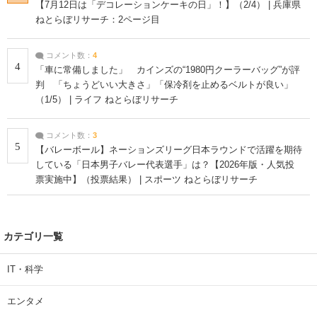
【7月12日は「デコレーションケーキの日」！】（2/4） | 兵庫県
ねとらぼリサーチ：2ページ目
コメント数：
4
4
「車に常備しました」 カインズの“1980円クーラーバッグ”が評
判 「ちょうどいい大きさ」「保冷剤を止めるベルトが良い」
（1/5） | ライフ ねとらぼリサーチ
コメント数：
3
5
【バレーボール】ネーションズリーグ日本ラウンドで活躍を期待
している「日本男子バレー代表選手」は？【2026年版・人気投
票実施中】（投票結果） | スポーツ ねとらぼリサーチ
カテゴリ一覧
IT・科学
エンタメ