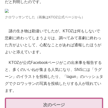
だと判明したのです。
企業向けIT製品の総合サイト
IT製品の技術・比較・事例
クロワッサンでした（画像はKTOZ公式ページから）
製造業のIT導入・活用を支援
謎の生き物は勘違いでしたが、KTOZは何もしないで
モノづくり技術者専門サイト
悲劇に終わってしまうよりは、調べてみて喜劇に終わっ
た方がよいとして、心配なことがあれば通報したほうが
エレクトロニクス専門サイト
よいと添えています。
電子設計の基本と応用
KTOZが公式Facebookページがこの出来事を報告する
エネルギーの専門メディア
と、多くのいいねが集まる人気になり、SNSには「ラグ
ーン」のイラストを投稿したり、「lagun」のハッシュタ
建設×テクノロジーの最前線
グでクロワッサンの写真を投稿したりする人が現れてい
ちょっと気になるネットの話題
ます。