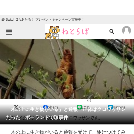
🎁 Switch 2もあたる！ プレゼントキャンペーン実施中！
ねとらぼメニュー
TOP
ニュース
エンタメ
クイズ
グルメ
地域
住まい
教育・育児
動物
リサーチ
2021/04/17 21:23（公開）
X
Share
LINE
hatena
会員記事
「木の上に生き物がいる」と通報 正体はクロワッサン
だった ポーランドで珍事件
鳥？ イグアナ？ いえいえ、クロワッサンです。
メディア
木の上に生き物がいると通報を受けて、駆けつけてみ
注目記事を集めた総合ページ