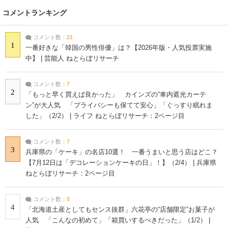
コメントランキング
コメント数：
21
1
一番好きな「韓国の男性俳優」は？【2026年版・人気投票実施
中】 | 芸能人 ねとらぼリサーチ
コメント数：
7
2
「もっと早く買えば良かった」 カインズの“車内遮光カーテ
ン”が大人気 「プライバシーも保てて安心」「ぐっすり眠れま
した」（2/2） | ライフ ねとらぼリサーチ：2ページ目
コメント数：
7
3
兵庫県の「ケーキ」の名店10選！ 一番うまいと思う店はどこ？
【7月12日は「デコレーションケーキの日」！】（2/4） | 兵庫県
ねとらぼリサーチ：2ページ目
コメント数：
5
4
「北海道土産としてもセンス抜群」六花亭の“店舗限定”お菓子が
人気 「こんなの初めて」「箱買いするべきだった」（1/2） |