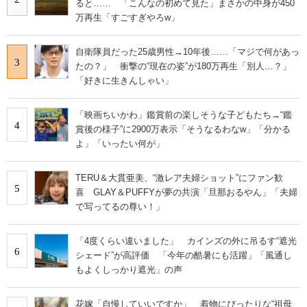
ると…… 「こんなの初めて見た」まさかの中身が450
万再生「すごすぎやろw」
自衛隊員だった25歳男性→10年後……「マジで何があっ
3
たの？」 衝撃の“現在の姿”が180万再生「別人…？」
「好きに生きんしゃい」
「映画ちいかわ」鑑賞前の楽しそうな子どもたち→“鑑
4
賞後の様子”に2900万表示「そうなるわなw」「分かる
よ」「いったい何が」
TERU＆大貫亜美、“激レア夫婦ショット”にファン歓
5
喜 GLAY＆PUFFYが夢の共演「旦那おるやん」「夫婦
で写ってるの尊い！」
「4度くらい違いました」 カインズの外に吊るす“遮光
6
シェード”が高評価 「今年の酷暑にも活躍」「風通し
もよくしっかり遮光」の声
花嫁「自慢していいですか」 着物にぴったりな“祖母