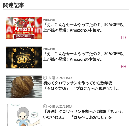
関連記事
Amazon
「え、こんなセールやってたの？」80％OFF以
上が続々登場！Amazonの本気が...
PR
Amazon
「え、こんなセールやってたの？」80％OFF以
上が続々登場！Amazonの本気が...
PR
公開 2025/11/30
初めてクロワッサンを作ってから数年後……
「もはや芸術」 “プロになった現在”の上...
公開 2021/11/03
【漫画】クロワッサンを割った2歳娘「ちょう、
いないねぇ」 『はらぺこあおむし』を...