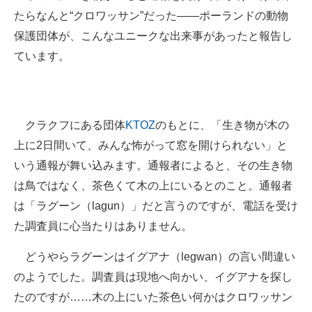
たらなんと“クロワッサン”だった――ポーランドの動物
ITの今と未来を見通す
保護団体が、こんなユニークな出来事があったと報告し
ています。
スマホと通信の最新トレンド
進化するPCとデバイスの未来
好きが集まる 比べて選べる
クラクフにある団体
KTOZ
のもとに、「生き物が木の
上に2日間いて、みんな怖がって窓を開けられない」と
ビジネスと働き方のヒント
いう通報が舞い込みます。通報者によると、その生き物
AI活用のいまが分かる
は鳥ではなく、茶色くて木の上にいるとのこと。通報者
は「ラグーン（lagun）」だと言うのですが、電話を受け
企業ITのトレンドを詳説
た調査員に心当たりはありません。
経営リーダーのコミュニティ
どうやらラグーンはイグアナ（legwan）の言い間違い
マーケ×ITの今がよく分かる
のようでした。調査員は現地へ向かい、イグアナを探し
たのですが……木の上にいた茶色い何かはクロワッサン
ITエンジニア向け専門サイト