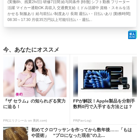
(実働8h、残業2h/日) 研修7日間:給与同条件 [特徴] シフト勤務 フリーター
活躍 マイカー通勤OK 高収入 交通費支給 ミドル活躍中 資格・スキルを活
かせる 制服あり 給与前払い制度あり 長期 週払い・日払いあり [勤務時間]
08:30～17:30 月収35万円以上可能!日払い・週払...
今、あなたにオススメ
『ザ セラム』の知られざる実力
FPが解説！Apple製品を分割手
に迫る！
数料0円で入手する方法とは？
PR(エリクシール on 美的.com)
PR(Fav-Log)
初めてクロワッサンを作ってから数年後……「もは
や芸術」 “プロになった現在”の上...