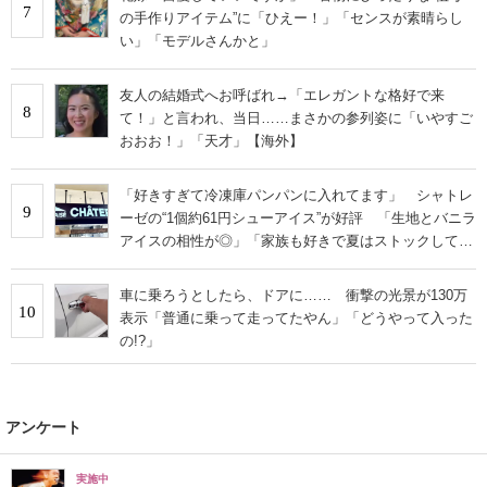
7
の手作りアイテム”に「ひえー！」「センスが素晴らし
い」「モデルさんかと」
友人の結婚式へお呼ばれ→「エレガントな格好で来
8
て！」と言われ、当日……まさかの参列姿に「いやすご
おおお！」「天才」【海外】
「好きすぎて冷凍庫パンパンに入れてます」 シャトレ
9
ーゼの“1個約61円シューアイス”が好評 「生地とバニラ
アイスの相性が◎」「家族も好きで夏はストックして
る」
車に乗ろうとしたら、ドアに…… 衝撃の光景が130万
10
表示「普通に乗って走ってたやん」「どうやって入った
の!?」
アンケート
実施中