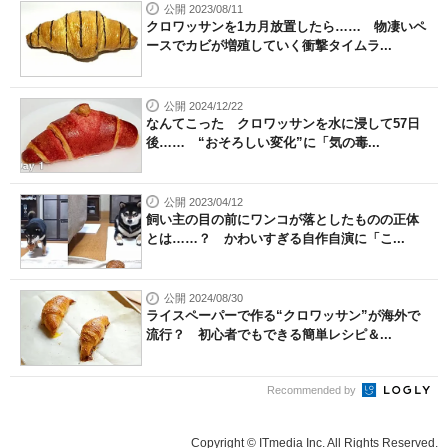
公開 2023/08/11
クロワッサンを1カ月放置したら…… 物凄いペ
ースでカビが増殖していく衝撃タイムラ...
公開 2024/12/22
なんてこった クロワッサンを水に浸して57日
後…… “おそろしい変化”に「気の毒...
公開 2023/04/12
飼い主の目の前にワンコが落としたものの正体
とは……？ かわいすぎる自作自演に「こ...
公開 2024/08/30
ライスペーパーで作る“クロワッサン”が海外で
流行？ 初心者でもできる簡単レシピ＆...
Recommended by
Copyright © ITmedia Inc. All Rights Reserved.