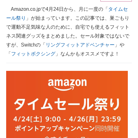
Amazon.co.jpで4月24日から、月に一度の「
タイムセ
ITの今と未来を見通す
ール祭り
」が始まっています。この記事では、巣ごもり
スマホと通信の最新トレンド
で運動不足気味な人のために、自宅でも使えるフィット
ネス関連グッズをまとめました。セール対象ではないで
進化するPCとデバイスの未来
すが、Switchの「
リングフィットアドベンチャー
」や
好きが集まる 比べて選べる
「
フィットボクシング
」なんかもオススメですよ！
ビジネスと働き方のヒント
AI活用のいまが分かる
企業ITのトレンドを詳説
経営リーダーのコミュニティ
マーケ×ITの今がよく分かる
ITエンジニア向け専門サイト