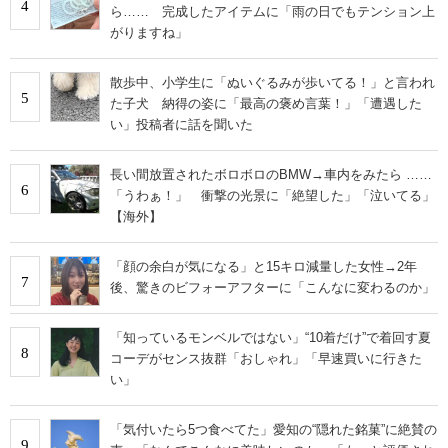
4
ら…… 完成したアイテムに「雨の日でもテンション上
がりますね」
散歩中、小学生に「ぬいぐるみが歩いてる！」と言われ
5
た子犬 納得の姿に「最高の褒め言葉！」「遭遇した
い」投稿者に話を聞いた
長い間放置されたボロボロのBMW→車内をみたら ……
6
「うわぁ！」 衝撃の光景に「絶望した」「泣いてる」
【海外】
「顔の余白が気になる」と15キロ減量した女性→2年
7
後、驚きのビフォーアフターに「こんなに変わるのか」
「知っているモンベルではない」“10着だけ”で着回す夏
8
コーデがセンス抜群「おしゃれ」「早速買いに行きた
い」
「気付いたら5つ食べてた」愛知の“隠れた銘菓”に絶賛の
9