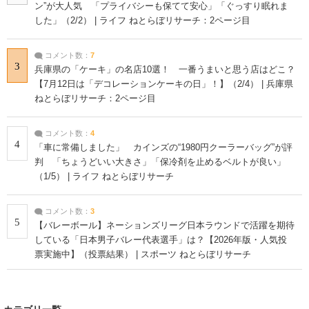
ン”が大人気 「プライバシーも保てて安心」「ぐっすり眠れま
した」（2/2） | ライフ ねとらぼリサーチ：2ページ目
コメント数：
7
3
兵庫県の「ケーキ」の名店10選！ 一番うまいと思う店はどこ？
【7月12日は「デコレーションケーキの日」！】（2/4） | 兵庫県
ねとらぼリサーチ：2ページ目
コメント数：
4
4
「車に常備しました」 カインズの“1980円クーラーバッグ”が評
判 「ちょうどいい大きさ」「保冷剤を止めるベルトが良い」
（1/5） | ライフ ねとらぼリサーチ
コメント数：
3
5
【バレーボール】ネーションズリーグ日本ラウンドで活躍を期待
している「日本男子バレー代表選手」は？【2026年版・人気投
票実施中】（投票結果） | スポーツ ねとらぼリサーチ