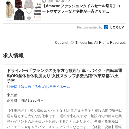
公開 2022/01/22
【Amazonファッションタイムセール祭り】コ
ートやマフラーなど冬物が一斉クリア...
Recommended by
Copyright © ITmedia Inc. All Rights Reserved.
求人情報
ドライバー/「ブランクのある方も歓迎/」車・バイク・自転車通
勤OK/産休育休制度あり!女性スタッフ多数活躍中/東京都/八王
子市
社会福祉法人めじろ会 めじろデイホーム
東京都
正社員：時給1,280円～
【仕事内容】<求人掲載元>バイトな 利用者さまを自宅と施設の間で安全に
送り迎えする大切なお仕事です。 運転が中心ですが、施設内での簡単な業
務やイベントのお手伝いをお願いすることもあります。 使用する車種は、
ハイエースやキャラバン、ステップワゴンなどです。 【経験・資格】運転