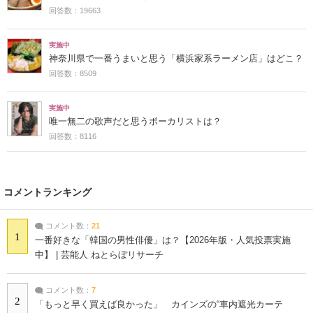
回答数：19663
実施中
神奈川県で一番うまいと思う「横浜家系ラーメン店」はどこ？
回答数：8509
実施中
唯一無二の歌声だと思うボーカリストは？
回答数：8116
コメントランキング
コメント数：
21
1
一番好きな「韓国の男性俳優」は？【2026年版・人気投票実施
中】 | 芸能人 ねとらぼリサーチ
コメント数：
7
2
「もっと早く買えば良かった」 カインズの“車内遮光カーテ