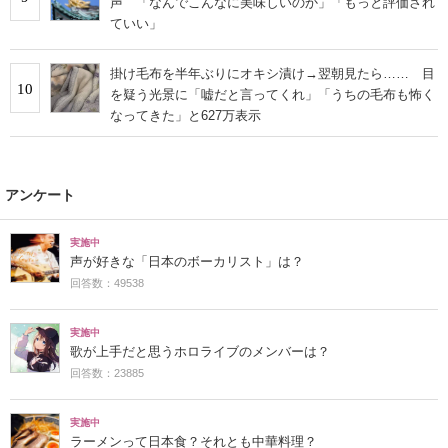
声 「なんでこんなに美味しいのか」「もっと評価され
ていい」
掛け毛布を半年ぶりにオキシ漬け→翌朝見たら…… 目
10
を疑う光景に「嘘だと言ってくれ」「うちの毛布も怖く
なってきた」と627万表示
アンケート
実施中
声が好きな「日本のボーカリスト」は？
回答数：49538
実施中
歌が上手だと思うホロライブのメンバーは？
回答数：23885
実施中
ラーメンって日本食？それとも中華料理？