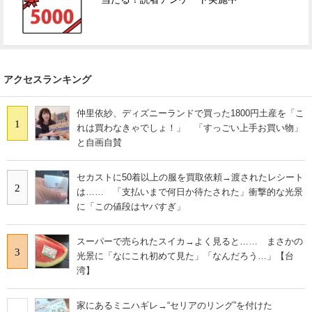
アクセスランキング
仲里依紗、ディズニーランドで買った1800円土産を「こ
1
れは買わなきゃでしょ！」 「すっごい上手お買い物」
と自画自賛
セカストに50着以上の服を買取依頼→渡されたレシート
2
は…… 「支払いまで何日か待たされた」衝撃的な光景
に「この値段はヤバすぎ」
スーパーで売られたスイカ→よく見ると…… まさかの
3
光景に「なにこれ初めて見た」「なんだろう…」【台
湾】
家にあるミニハギレ→“セリアのリング”を付けた