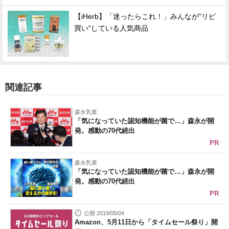
【iHerb】「迷ったらこれ！」みんなが"リピ
買い"している人気商品
関連記事
森永乳業
「気になっていた認知機能が菌で…」森永が開
発。感動の70代続出
PR
森永乳業
「気になっていた認知機能が菌で…」森永が開
発。感動の70代続出
PR
公開 2019/05/04
Amazon、5月11日から「タイムセール祭り」開