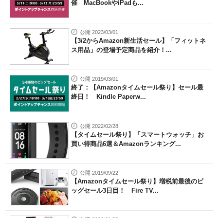
催 MacBookやiPadも...
公開 2023/03/01
【3/2からAmazon新生活セール】「フィットネ
ス用品」の登場予定商品を紹介！...
公開 2019/03/01
終了：【Amazonタイムセール祭り】セール最
終日！ Kindle Paperw...
公開 2022/02/28
【タイムセール祭り】「スマートウォッチ」お
買い得商品6選＆Amazonランキング...
公開 2019/09/22
【Amazonタイムセール祭り】増税前最後のビ
ッグセール3日目！ Fire TV...