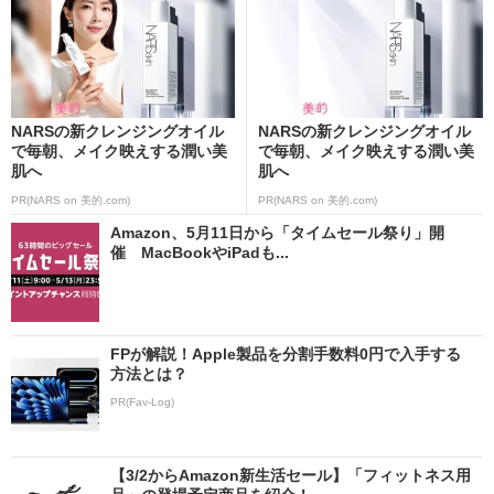
NARSの新クレンジングオイル
NARSの新クレンジングオイル
で毎朝、メイク映えする潤い美
で毎朝、メイク映えする潤い美
肌へ
肌へ
PR(NARS on 美的.com)
PR(NARS on 美的.com)
Amazon、5月11日から「タイムセール祭り」開
催 MacBookやiPadも...
FPが解説！Apple製品を分割手数料0円で入手する
方法とは？
PR(Fav-Log)
【3/2からAmazon新生活セール】「フィットネス用