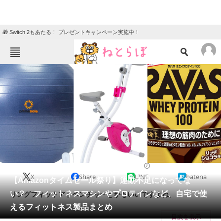
🎁 Switch 2もあたる！ プレゼントキャンペーン実施中！
ねとらぼメニュー
TOP
ニュース
エンタメ
クイズ
グルメ
地域
住まい
教育・育児
動物
リサーチ
2021/04/25 13:30（公開）
X
Share
LINE
hatena
会員記事
【Amazonタイムセール祭り】運動不足になってな
い？ フィットネスマシンやプロテインなど、自宅で使
リングフィットアドベンチャーとかもいいですよね。
メディア
えるフィットネス製品まとめ
目次を表示
注目記事を集めた総合ページ