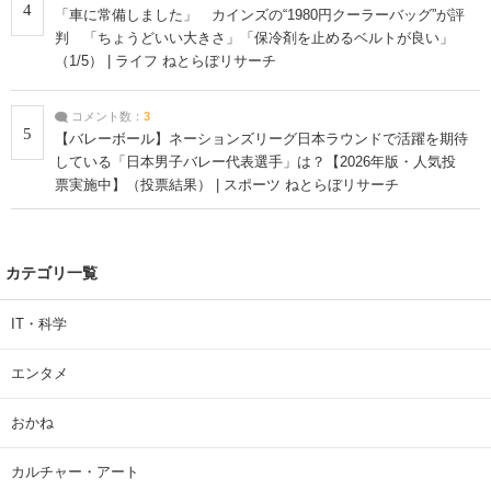
4
「車に常備しました」 カインズの“1980円クーラーバッグ”が評
判 「ちょうどいい大きさ」「保冷剤を止めるベルトが良い」
（1/5） | ライフ ねとらぼリサーチ
コメント数：
3
5
【バレーボール】ネーションズリーグ日本ラウンドで活躍を期待
している「日本男子バレー代表選手」は？【2026年版・人気投
票実施中】（投票結果） | スポーツ ねとらぼリサーチ
カテゴリ一覧
IT・科学
エンタメ
おかね
カルチャー・アート