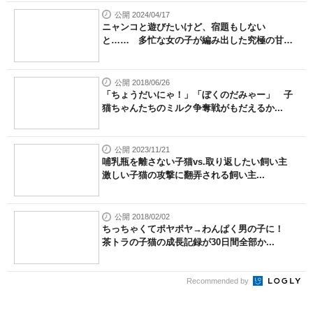
公開 2024/04/17
ニャンコと遊びたいけど、宿題もしない
と…… 多忙な女の子が編み出した究極の甘や
か...
公開 2018/06/26
「ちょうだいにゃ！」「ぼくのだみゃー」 子
猫ちゃんたちのミルク争奪戦がもだえるか...
公開 2023/11/21
哺乳瓶を離さない子猫vs.取り返したい飼い主
激しい子猫の攻撃に翻弄される飼い主...
公開 2018/02/02
ちっちゃくてポヤポヤ→わんぱく男の子に！
茶トラの子猫の成長記録が30日間全部か...
Recommended by