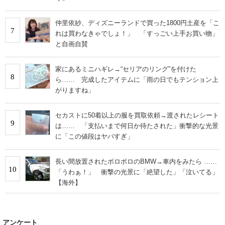
仲里依紗、ディズニーランドで買った1800円土産を「こ
7
れは買わなきゃでしょ！」 「すっごい上手お買い物」
と自画自賛
家にあるミニハギレ→“セリアのリング”を付けた
8
ら…… 完成したアイテムに「雨の日でもテンション上
がりますね」
セカストに50着以上の服を買取依頼→渡されたレシート
9
は…… 「支払いまで何日か待たされた」衝撃的な光景
に「この値段はヤバすぎ」
長い間放置されたボロボロのBMW→車内をみたら ……
10
「うわぁ！」 衝撃の光景に「絶望した」「泣いてる」
【海外】
アンケート