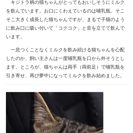
キジトラ柄の猫ちゃんがとってもおいしそうにミルク
企業向けIT製品の総合サイト
を飲んでいます。お口にくわえているのは哺乳瓶。そこ
そこ大きく成長した猫ちゃんですが、まるで子猫のよう
IT製品の技術・比較・事例
に飲み口に吸い付いて「コクコク」と音を立てて飲んで
製造業のIT導入・活用を支援
います。
モノづくり技術者専門サイト
一息つくことなくミルクを飲み続ける猫ちゃんを心配
したのか、飼い主さんは一度哺乳瓶を口から外そうとし
エレクトロニクス専門サイト
ます。ところが、猫ちゃんは両手（両前足）で哺乳瓶を
電子設計の基本と応用
引き寄せ、再び夢中になってミルクを飲み始めました。
エネルギーの専門メディア
建設×テクノロジーの最前線
ちょっと気になるネットの話題