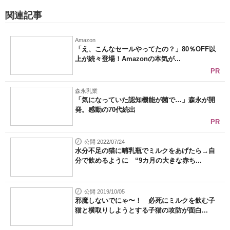
関連記事
Amazon
「え、こんなセールやってたの？」80％OFF以
上が続々登場！Amazonの本気が...
PR
森永乳業
「気になっていた認知機能が菌で…」森永が開
発。感動の70代続出
PR
公開 2022/07/24
水分不足の猫に哺乳瓶でミルクをあげたら→自
分で飲めるように “9カ月の大きな赤ち...
公開 2019/10/05
邪魔しないでにゃ〜！ 必死にミルクを飲む子
猫と横取りしようとする子猫の攻防が面白...