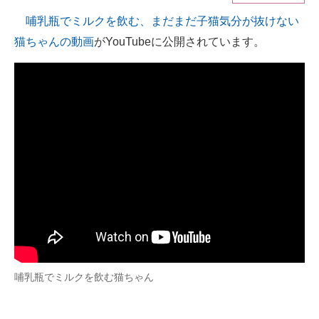
哺乳瓶でミルクを飲む、まだまだ子猫気分が抜けない
ITの今と未来を見通す
猫ちゃんの動画
がYouTubeに公開されています。
スマホと通信の最新トレンド
進化するPCとデバイスの未来
好きが集まる 比べて選べる
ビジネスと働き方のヒント
AI活用のいまが分かる
企業ITのトレンドを詳説
経営リーダーのコミュニティ
マーケ×ITの今がよく分かる
哺乳瓶でミルクを飲む猫ちゃん
ITエンジニア向け専門サイト