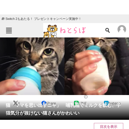
🎁 Switch 2もあたる！ プレゼントキャンペーン実施中！
ねとらぼメニュー
TOP
ニュース
エンタメ
クイズ
グルメ
地域
住まい
教育・育児
動物
リサーチ
2021/04/28 18:00（公開）
X
Share
LINE
hatena
会員記事
猫「ママを思い出すニャ」 哺乳瓶でミルクを飲む、子
猫気分が抜けない猫さんがかわいい
猫（哺乳瓶に）まっしぐら！
メディア
目次を表示
注目記事を集めた総合ページ