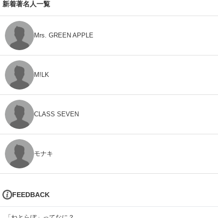
新着著名人一覧
Mrs. GREEN APPLE
M!LK
CLASS SEVEN
モナキ
FEEDBACK
「ねとらぼ」ってなに？