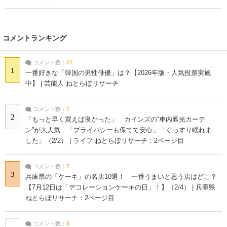
コメントランキング
コメント数：
21
1
一番好きな「韓国の男性俳優」は？【2026年版・人気投票実施
中】 | 芸能人 ねとらぼリサーチ
コメント数：
7
2
「もっと早く買えば良かった」 カインズの“車内遮光カーテ
ン”が大人気 「プライバシーも保てて安心」「ぐっすり眠れま
した」（2/2） | ライフ ねとらぼリサーチ：2ページ目
コメント数：
7
3
兵庫県の「ケーキ」の名店10選！ 一番うまいと思う店はどこ？
【7月12日は「デコレーションケーキの日」！】（2/4） | 兵庫県
ねとらぼリサーチ：2ページ目
コメント数：
4