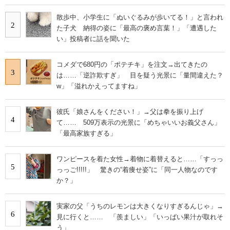
散歩中、小学生に「ぬいぐるみが歩いてる！」と言われ
2
た子犬 納得の姿に「最高の褒め言葉！」「遭遇した
い」投稿者に話を聞いた
コメダで680円の「ポテチキ」を注文→出てきたの
3
は……「逆詐欺すぎ」 目を疑う光景に「量間違えた？
w」「溢れかえってますね」
彼氏「娘さんをください！」→父は拳を振り上げ
4
て…… 509万表示の光景に「めちゃいいお義父さん」
「最高家族すぎる」
ワンピースを着た女性→着物に着替えると……「すっっ
5
っっご!!!!!」 驚きの“着痩せ姿”に「同一人物なのです
か？」
実家の父「うちのレモンは大きくなりすぎるんじゃ」→
6
見に行くと…… 「羨ましい」「いっぱい果汁が取れそ
う」