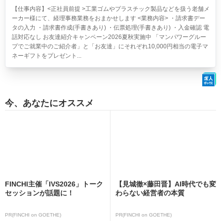
【仕事内容】<正社員前提 >工業ゴムやプラスチック製品などを扱う老舗メ
ーカー様にて、経理事務業務をおまかせします <業務内容> ・請求書デー
タの入力 ・請求書作成(手書きあり) ・伝票処理(手書きあり) ・入金確認 電
話対応なし お友達紹介キャンペーン2026夏秋実施中 「マンパワーグルー
プでご就業中のご紹介者」と「お友達」にそれぞれ10,000円相当の電子マ
ネーギフトをプレゼント...
今、あなたにオススメ
FINCHI主催「IVS2026」トーク
【見城徹×藤田晋】AI時代でも変
セッションが話題に！
わらない経営者の本質
PR(FINCHI on GOETHE)
PR(FINCHI on GOETHE)