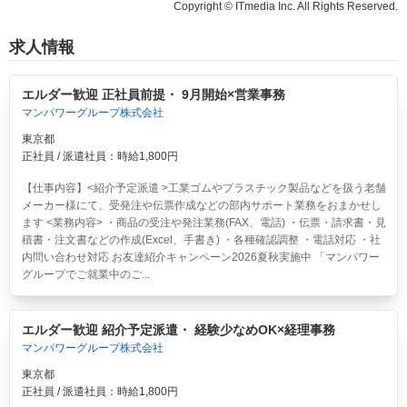
Copyright © ITmedia Inc. All Rights Reserved.
求人情報
エルダー歓迎 正社員前提・ 9月開始×営業事務
マンパワーグループ株式会社
東京都
正社員 / 派遣社員：時給1,800円
【仕事内容】<紹介予定派遣 >工業ゴムやプラスチック製品などを扱う老舗
メーカー様にて、受発注や伝票作成などの部内サポート業務をおまかせし
ます <業務内容> ・商品の受注や発注業務(FAX、電話) ・伝票・請求書・見
積書・注文書などの作成(Excel、手書き) ・各種確認調整 ・電話対応 ・社
内問い合わせ対応 お友達紹介キャンペーン2026夏秋実施中 「マンパワー
グループでご就業中のご...
エルダー歓迎 紹介予定派遣・ 経験少なめOK×経理事務
マンパワーグループ株式会社
東京都
正社員 / 派遣社員：時給1,800円