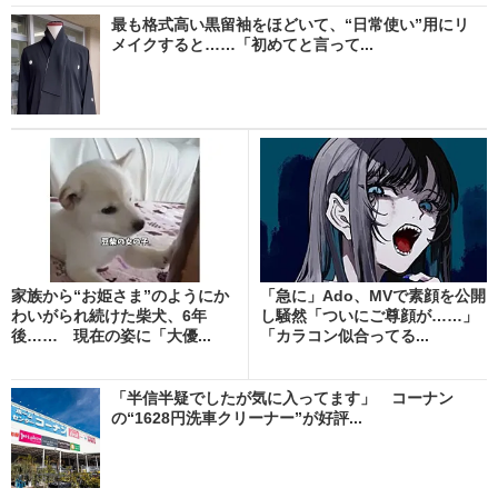
最も格式高い黒留袖をほどいて、“日常使い”用にリ
メイクすると……「初めてと言って...
家族から“お姫さま”のようにか
「急に」Ado、MVで素顔を公開
わいがられ続けた柴犬、6年
し騒然「ついにご尊顔が……」
後…… 現在の姿に「大優...
「カラコン似合ってる...
「半信半疑でしたが気に入ってます」 コーナン
の“1628円洗車クリーナー”が好評...