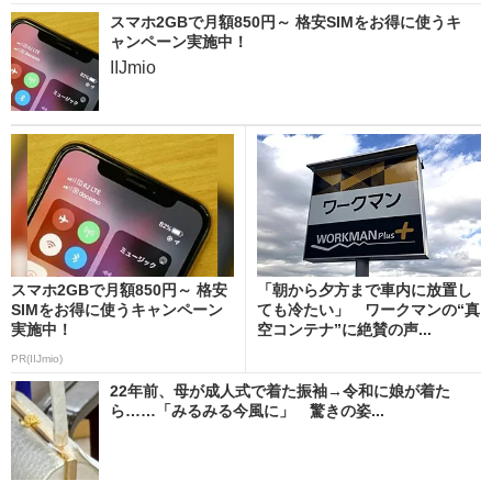
スマホ2GBで月額850円～ 格安SIMをお得に使うキ
ャンペーン実施中！
IIJmio
スマホ2GBで月額850円～ 格安
「朝から夕方まで車内に放置し
SIMをお得に使うキャンペーン
ても冷たい」 ワークマンの“真
実施中！
空コンテナ”に絶賛の声...
PR(IIJmio)
22年前、母が成人式で着た振袖→令和に娘が着た
ら……「みるみる今風に」 驚きの姿...