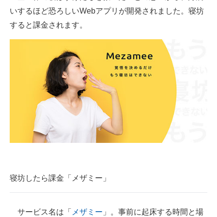
いするほど恐ろしいWebアプリが開発されました。寝坊
ITの今と未来を見通す
すると課金されます。
スマホと通信の最新トレンド
進化するPCとデバイスの未来
好きが集まる 比べて選べる
ビジネスと働き方のヒント
AI活用のいまが分かる
企業ITのトレンドを詳説
経営リーダーのコミュニティ
寝坊したら課金「メザミー」
マーケ×ITの今がよく分かる
ITエンジニア向け専門サイト
サービス名は「
メザミー
」。事前に起床する時間と場