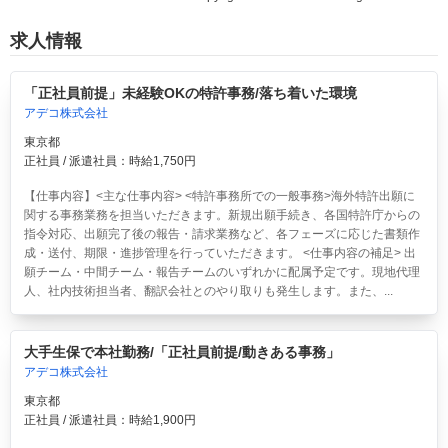
求人情報
「正社員前提」未経験OKの特許事務/落ち着いた環境
アデコ株式会社
東京都
正社員 / 派遣社員：時給1,750円
【仕事内容】<主な仕事内容> <特許事務所での一般事務>海外特許出願に
関する事務業務を担当いただきます。新規出願手続き、各国特許庁からの
指令対応、出願完了後の報告・請求業務など、各フェーズに応じた書類作
成・送付、期限・進捗管理を行っていただきます。 <仕事内容の補足> 出
願チーム・中間チーム・報告チームのいずれかに配属予定です。現地代理
人、社内技術担当者、翻訳会社とのやり取りも発生します。また、...
大手生保で本社勤務/「正社員前提/動きある事務」
アデコ株式会社
東京都
正社員 / 派遣社員：時給1,900円