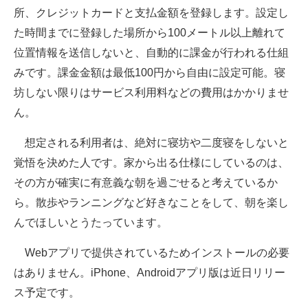
所、クレジットカードと支払金額を登録します。設定し
企業向けIT製品の総合サイト
た時間までに登録した場所から100メートル以上離れて
IT製品の技術・比較・事例
位置情報を送信しないと、自動的に課金が行われる仕組
みです。課金金額は最低100円から自由に設定可能。寝
製造業のIT導入・活用を支援
坊しない限りはサービス利用料などの費用はかかりませ
モノづくり技術者専門サイト
ん。
エレクトロニクス専門サイト
想定される利用者は、絶対に寝坊や二度寝をしないと
覚悟を決めた人です。家から出る仕様にしているのは、
電子設計の基本と応用
その方が確実に有意義な朝を過ごせると考えているか
エネルギーの専門メディア
ら。散歩やランニングなど好きなことをして、朝を楽し
んでほしいとうたっています。
建設×テクノロジーの最前線
Webアプリで提供されているためインストールの必要
ちょっと気になるネットの話題
はありません。iPhone、Androidアプリ版は近日リリー
ス予定です。