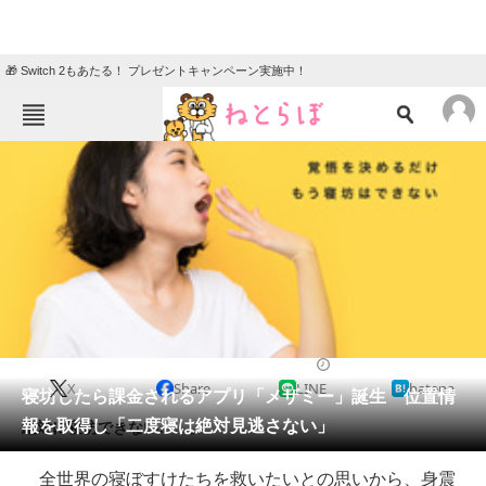
🎁 Switch 2もあたる！ プレゼントキャンペーン実施中！
ねとらぼメニュー
TOP
ニュース
エンタメ
クイズ
グルメ
地域
住まい
教育・育児
動物
リサーチ
2021/04/28 16:27（公開）
X
Share
LINE
hatena
会員記事
寝坊したら課金されるアプリ「メザミー」誕生 位置情
報を取得し「二度寝は絶対見逃さない」
絶対に寝坊できない……。
メディア
全世界の寝ぼすけたちを救いたいとの思いから、身震
注目記事を集めた総合ページ