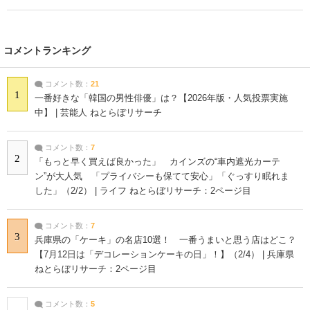
コメントランキング
コメント数：
21
1
一番好きな「韓国の男性俳優」は？【2026年版・人気投票実施
中】 | 芸能人 ねとらぼリサーチ
コメント数：
7
2
「もっと早く買えば良かった」 カインズの“車内遮光カーテ
ン”が大人気 「プライバシーも保てて安心」「ぐっすり眠れま
した」（2/2） | ライフ ねとらぼリサーチ：2ページ目
コメント数：
7
3
兵庫県の「ケーキ」の名店10選！ 一番うまいと思う店はどこ？
【7月12日は「デコレーションケーキの日」！】（2/4） | 兵庫県
ねとらぼリサーチ：2ページ目
コメント数：
5