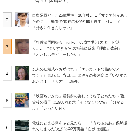
で写ってるの尊い！」
自衛隊員だった25歳男性→10年後……「マジで何があっ
2
たの？」 衝撃の“現在の姿”が180万再生「別人…？」
「好きに生きんしゃい」
「打首獄門同好会」junko、65歳で“彫りスタート”巡
3
り…… “ダサすぎる”への持論に反響「理由が素敵」
「わたしもデビューしたい」
友人の結婚式へお呼ばれ→「エレガントな格好で来
4
て！」と言われ、当日……まさかの参列姿に「いやすご
おおお！」「天才」【海外】
「映画ちいかわ」鑑賞前の楽しそうな子どもたち→“鑑
5
賞後の様子”に2900万表示「そうなるわなw」「分かる
よ」「いったい何が」
電線にとまる鳥をふと見たら……「うわぁああ」偶然撮
6
れてしまった“光景”が92万再生「自然は過酷」