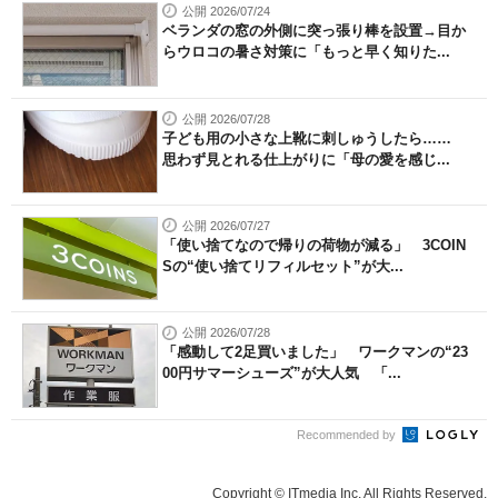
公開 2026/07/24
ベランダの窓の外側に突っ張り棒を設置→目か
らウロコの暑さ対策に「もっと早く知りた...
公開 2026/07/28
子ども用の小さな上靴に刺しゅうしたら……
思わず見とれる仕上がりに「母の愛を感じ...
公開 2026/07/27
「使い捨てなので帰りの荷物が減る」 3COIN
Sの“使い捨てリフィルセット”が大...
公開 2026/07/28
「感動して2足買いました」 ワークマンの“23
00円サマーシューズ”が大人気 「...
Recommended by
Copyright © ITmedia Inc. All Rights Reserved.