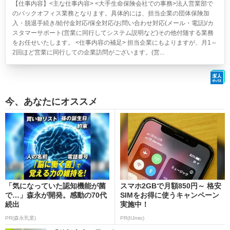
【仕事内容】<主な仕事内容> <大手生命保険会社での事務>法人営業部で
のバックオフィス業務となります。具体的には、担当企業の団体保険加
入・脱退手続き/給付金対応/保全対応/お問い合わせ対応(メール・電話)/カ
スタマーサポート(営業に同行してシステム説明など)その他付随する業務
をお任せいたします。 <仕事内容の補足> 担当企業にもよりますが、月1～
2回ほど営業に同行しての企業訪問がございます。(営...
今、あなたにオススメ
「気になっていた認知機能が菌
スマホ2GBで月額850円～ 格安
で…」森永が開発。感動の70代
SIMをお得に使うキャンペーン
続出
実施中！
PR(森永乳業)
PR(IIJmio)