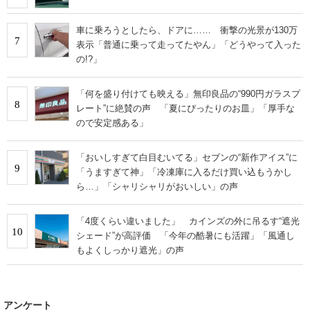
車に乗ろうとしたら、ドアに…… 衝撃の光景が130万
7
表示「普通に乗って走ってたやん」「どうやって入った
の!?」
「何を盛り付けても映える」無印良品の“990円ガラスプ
8
レート”に絶賛の声 「夏にぴったりのお皿」「厚手な
ので安定感ある」
「おいしすぎて白目むいてる」セブンの“新作アイス”に
9
「うますぎて神」「冷凍庫に入るだけ買い込もうかし
ら…」「シャリシャリがおいしい」の声
「4度くらい違いました」 カインズの外に吊るす“遮光
10
シェード”が高評価 「今年の酷暑にも活躍」「風通し
もよくしっかり遮光」の声
アンケート