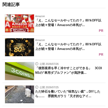
関連記事
Amazon
「え、こんなセールやってたの？」80％OFF以
上が続々登場！Amazonの本気が...
PR
Amazon
「え、こんなセールやってたの？」80％OFF以
上が続々登場！Amazonの本気が...
PR
公開 2026/07/26
「後部座席を早く冷やすことができる」 3COI
NSの“車用ダブルファン”が高評価...
公開 2026/07/25
ただ砕石を敷いていた“味気ない庭”→DIYした
ら…… 雰囲気ガラリ「天才的なアイ...