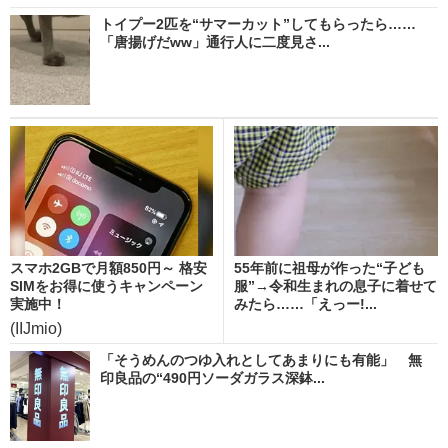
トイプー2匹を“サマーカット”してもらったら……
「唐揚げだww」通行人に二度見さ...
スマホ2GBで月額850円～ 格安
55年前に祖母が作った“子ども
SIMをお得に使うキャンペーン
服”→令和生まれの息子に着せて
実施中！
みたら……「えっー!...
(IIJmio)
「そうめんのつゆ入れとしてあまりにも有能」 無
印良品の“490円ソーダガラス深鉢...