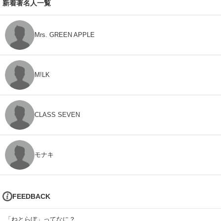
新着著名人一覧
Mrs. GREEN APPLE
M!LK
CLASS SEVEN
モナキ
FEEDBACK
「ねとらぼ」ってなに？