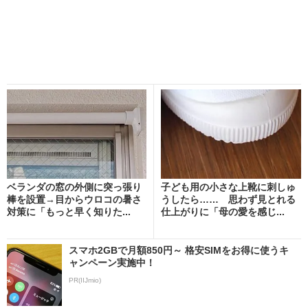
ベランダの窓の外側に突っ張り
子ども用の小さな上靴に刺しゅ
棒を設置→目からウロコの暑さ
うしたら…… 思わず見とれる
対策に「もっと早く知りた...
仕上がりに「母の愛を感じ...
スマホ2GBで月額850円～ 格安SIMをお得に使うキ
ャンペーン実施中！
PR(IIJmio)