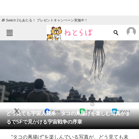
🎁 Switch 2もあたる！ プレゼントキャンペーン実施中！
ねとらぼメニュー
TOP
ニュース
エンタメ
クイズ
グルメ
地域
住まい
教育・育児
動物
リサーチ
2021/04/28 16:45（公開）
X
Share
LINE
hatena
会員記事
どう見ても宇宙人襲来 タコの凧揚げを楽しむ写真がま
るでSFで見かける宇宙戦争の序章
人類滅亡の危機じゃー。
メディア
“タコの凧揚げ”を楽しんでいる写真が、どう見ても未
注目記事を集めた総合ページ