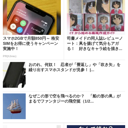
スマホ2GBで月額850円～ 格安
司書メイドの同人誌レビューノ
SIMをお得に使うキャンペーン
ート：凧を揚げて気分もアガ
実施中！
る！ 好きなキャラ絵を描き...
PR(IIJmio)
おのれ、何奴！ 忍者が「畳返し」や「吹き矢」を
繰り出すスマホスタンドが見参！ |...
なぜこの形で空を飛べるのか？ 「船の形の凧」が
まるでファンタジーの飛空挺（1/2...