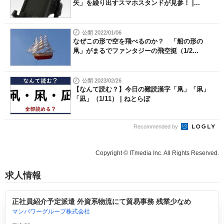
矢」を繰り出すスマホスタンドが見参！ |...
公開 2022/01/06
なぜこの形で空を飛べるのか？ 「船の形の
凧」がまるでファンタジーの飛空挺（1/2...
公開 2023/02/26
【なんて読む？】今日の難読漢字「凧」「凩」
「凪」（1/11） | ねとらぼ
Recommended by
Copyright © ITmedia Inc. All Rights Reserved.
求人情報
正社員紹介予定派遣 外資系物流にて貿易事務 残業少なめ
マンパワーグループ株式会社