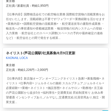
東京都
正社員 / 派遣社員：時給1,950円
【仕事内容】国際物流会社での航空輸出業務 国際航空貨物の混載業務をお
任せいたします。混載経験は不要です!フォワーダー業務経験を活かせます
<業務内容> <国際航空貨物の混載業務> ・航空運送状等の書類作成業務 ・
輸送先への事前通知や搭載確認業務 ・輸送情報の社内システムへの登録・
入力業務 ・航空会社とのスペース調整(スペースの予約や最終確定の連絡
など) ・航空会社との間で発生する精算...
ネイリスト/芦花公園駅/社員募集/8月9日更新
KAONAIL LOCA
東京都
正社員：時給1,226円～2,000円
【仕事内容】新店舗オープン オープニングネイリスト急募! <募集職種> ネ
イリスト <仕事内容> ジェルネイルの施術 スカルプチュア,ジェルネイル <
必要経験> <業種> ネイリスト <施設形態> ネイルサロン <勤務地> 京王線
の芦花公園駅から徒歩5分 <福利厚生> 交通費支給 昇給制度有り お休み希
望優遇 インセンティブあり,ノルマなし,交通費支給,社員登用あり,独立・開
業支援...