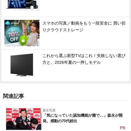
スマホの写真／動画をもう一段安全に 買い切
りクラウドストレージ
これから選ぶ新型TVはこれ！失敗しない選び
方と、2026年夏の一押しモデル
関連記事
森永乳業
「気になっていた認知機能が菌で…」森永が開
発。感動の70代続出
PR