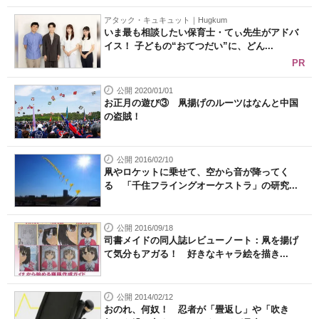
アタック・キュキュット｜Hugkum
いま最も相談したい保育士・てぃ先生がアドバ
イス！ 子どもの“おてつだい”に、どん...
PR
公開 2020/01/01
お正月の遊び③ 凧揚げのルーツはなんと中国
の盗賊！
公開 2016/02/10
凧やロケットに乗せて、空から音が降ってく
る 「千住フライングオーケストラ」の研究...
公開 2016/09/18
司書メイドの同人誌レビューノート：凧を揚げ
て気分もアガる！ 好きなキャラ絵を描き...
公開 2014/02/12
おのれ、何奴！ 忍者が「畳返し」や「吹き