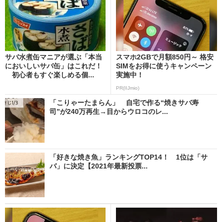
サバ水煮缶マニアが選ぶ「本当
スマホ2GBで月額850円～ 格安
においしいサバ缶」はこれだ！
SIMをお得に使うキャンペーン
初心者もすぐ楽しめる個...
実施中！
PR(IIJmio)
「こりゃーたまらん」 自宅で作る“焼きサバ寿
司”が240万再生→目からウロコのレ...
「好きな焼き魚」ランキングTOP14！ 1位は「サ
バ」に決定【2021年最新投票...