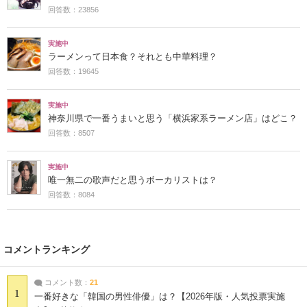
回答数：23856
実施中
ラーメンって日本食？それとも中華料理？
回答数：19645
実施中
神奈川県で一番うまいと思う「横浜家系ラーメン店」はどこ？
回答数：8507
実施中
唯一無二の歌声だと思うボーカリストは？
回答数：8084
コメントランキング
コメント数：
21
1
一番好きな「韓国の男性俳優」は？【2026年版・人気投票実施