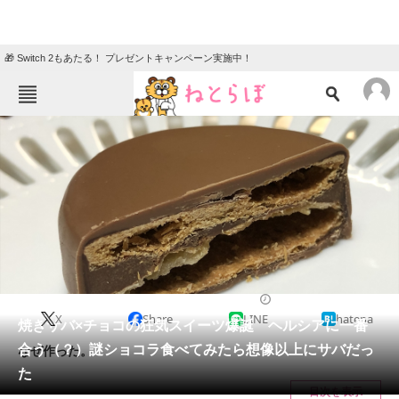
🎁 Switch 2もあたる！ プレゼントキャンペーン実施中！
ねとらぼメニュー
TOP
ニュース
エンタメ
クイズ
グルメ
地域
住まい
教育・育児
動物
リサーチ
2021/05/01 17:45（公開）
X
Share
LINE
hatena
会員記事
焼きサバ×チョコの狂気スイーツ爆誕 ヘルシアに一番
合う（？）謎ショコラ食べてみたら想像以上にサバだっ
なぜ作った。
メディア
た
目次を表示
注目記事を集めた総合ページ