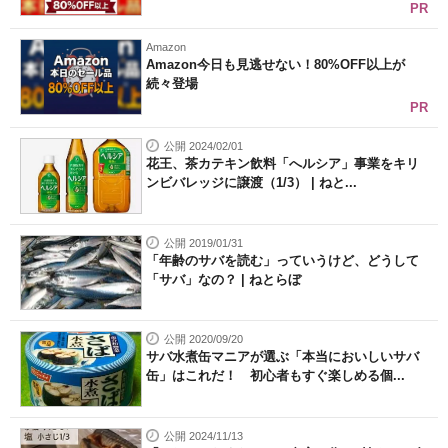
PR
Amazon
Amazon今日も見逃せない！80%OFF以上が
続々登場
PR
公開 2024/02/01
花王、茶カテキン飲料「へルシア」事業をキリ
ンビバレッジに譲渡（1/3） | ねと...
公開 2019/01/31
「年齢のサバを読む」っていうけど、どうして
「サバ」なの？ | ねとらぼ
公開 2020/09/20
サバ水煮缶マニアが選ぶ「本当においしいサバ
缶」はこれだ！ 初心者もすぐ楽しめる個...
公開 2024/11/13