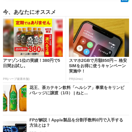
今、あなたにオススメ
アマゾン1位の実績！380円で5
スマホ2GBで月額850円～ 格安
日間お試し。
SIMをお得に使うキャンペーン
実施中！
PR(ハーブ健康本舗)
PR(IIJmio)
花王、茶カテキン飲料「へルシア」事業をキリンビ
バレッジに譲渡（1/3） | ねと...
FPが解説！Apple製品を分割手数料0円で入手する
方法とは？