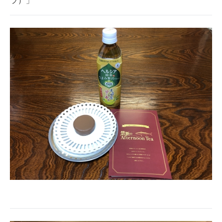
ラ）」
企業向けIT製品の総合サイト
IT製品の技術・比較・事例
製造業のIT導入・活用を支援
モノづくり技術者専門サイト
エレクトロニクス専門サイト
電子設計の基本と応用
エネルギーの専門メディア
建設×テクノロジーの最前線
ちょっと気になるネットの話題