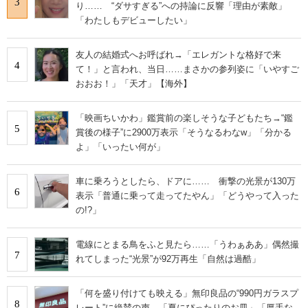
3
り…… “ダサすぎる”への持論に反響「理由が素敵」
「わたしもデビューしたい」
友人の結婚式へお呼ばれ→「エレガントな格好で来
4
て！」と言われ、当日……まさかの参列姿に「いやすご
おおお！」「天才」【海外】
「映画ちいかわ」鑑賞前の楽しそうな子どもたち→“鑑
5
賞後の様子”に2900万表示「そうなるわなw」「分かる
よ」「いったい何が」
車に乗ろうとしたら、ドアに…… 衝撃の光景が130万
6
表示「普通に乗って走ってたやん」「どうやって入った
の!?」
電線にとまる鳥をふと見たら……「うわぁああ」偶然撮
7
れてしまった“光景”が92万再生「自然は過酷」
「何を盛り付けても映える」無印良品の“990円ガラスプ
8
レート”に絶賛の声 「夏にぴったりのお皿」「厚手な