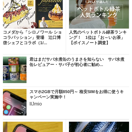
コメダから「シロノワール ショ
人気のペットボトル緑茶ランキ
コラパッション」登場 辻口博
ング！ 1位は「お～いお茶」
啓シェフとコラボ（1/...
【ボイスノート調査】
君はまだサバ水煮缶のうまさを知らない サバ水煮
缶レビュアー・サバ子が初心者に勧め...
スマホ2GBで月額850円～ 格安SIMをお得に使うキ
ャンペーン実施中！
IIJmio