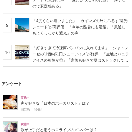
ので安定感ある」
「4度くらい違いました」 カインズの外に吊るす“遮光
9
シェード”が高評価 「今年の酷暑にも活躍」「風通し
もよくしっかり遮光」の声
「好きすぎて冷凍庫パンパンに入れてます」 シャトレ
10
ーゼの“1個約61円シューアイス”が好評 「生地とバニラ
アイスの相性が◎」「家族も好きで夏はストックして
る」
アンケート
実施中
声が好きな「日本のボーカリスト」は？
回答数：49464
実施中
歌が上手だと思うホロライブのメンバーは？