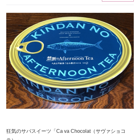
ITの今と未来を見通す
スマホと通信の最新トレンド
進化するPCとデバイスの未来
好きが集まる 比べて選べる
ビジネスと働き方のヒント
AI活用のいまが分かる
企業ITのトレンドを詳説
経営リーダーのコミュニティ
マーケ×ITの今がよく分かる
狂気のサバスイーツ「Ca va Chocolat（サヴァショコ
ITエンジニア向け専門サイト