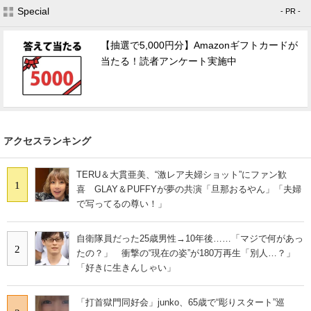
Special
- PR -
【抽選で5,000円分】Amazonギフトカードが
当たる！読者アンケート実施中
アクセスランキング
TERU＆大貫亜美、“激レア夫婦ショット”にファン歓
1
喜 GLAY＆PUFFYが夢の共演「旦那おるやん」「夫婦
で写ってるの尊い！」
自衛隊員だった25歳男性→10年後……「マジで何があっ
2
たの？」 衝撃の“現在の姿”が180万再生「別人…？」
「好きに生きんしゃい」
「打首獄門同好会」junko、65歳で“彫りスタート”巡