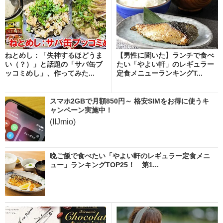
ねとめし：「失神するほどうま
【男性に聞いた】ランチで食べ
い（？）」と話題の「サバ缶ブ
たい「やよい軒」のレギュラー
ッコミめし」、作ってみた...
定食メニューランキングT...
スマホ2GBで月額850円～ 格安SIMをお得に使うキ
ャンペーン実施中！
(IIJmio)
晩ご飯で食べたい「やよい軒のレギュラー定食メニ
ュー」ランキングTOP25！ 第1...