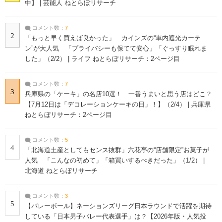
中】 | 芸能人 ねとらぼリサーチ
コメント数：
7
2
「もっと早く買えば良かった」 カインズの“車内遮光カーテ
ン”が大人気 「プライバシーも保てて安心」「ぐっすり眠れま
した」（2/2） | ライフ ねとらぼリサーチ：2ページ目
コメント数：
7
3
兵庫県の「ケーキ」の名店10選！ 一番うまいと思う店はどこ？
【7月12日は「デコレーションケーキの日」！】（2/4） | 兵庫県
ねとらぼリサーチ：2ページ目
コメント数：
5
4
「北海道土産としてもセンス抜群」六花亭の“店舗限定”お菓子が
人気 「こんなの初めて」「箱買いするべきだった」（1/2） |
北海道 ねとらぼリサーチ
コメント数：
3
5
【バレーボール】ネーションズリーグ日本ラウンドで活躍を期待
している「日本男子バレー代表選手」は？【2026年版・人気投