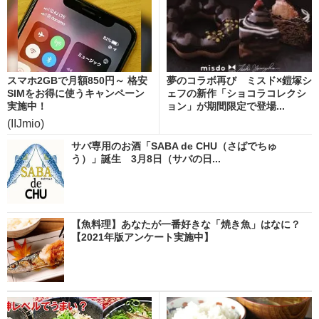
スマホ2GBで月額850円～ 格安
夢のコラボ再び ミスド×鎧塚シ
SIMをお得に使うキャンペーン
ェフの新作「ショコラコレクシ
実施中！
ョン」が期間限定で登場...
(IIJmio)
サバ専用のお酒「SABA de CHU（さばでちゅ
う）」誕生 3月8日（サバの日...
【魚料理】あなたが一番好きな「焼き魚」はなに？
【2021年版アンケート実施中】