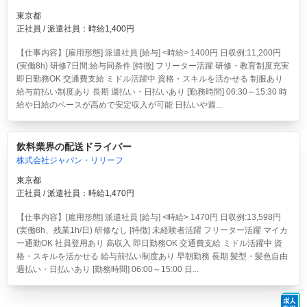
東京都
正社員 / 派遣社員：時給1,400円
【仕事内容】[雇用形態] 派遣社員 [給与] <時給> 1400円 日収例:11,200円
(実働8h) 研修7日間:給与同条件 [特徴] フリーター活躍 研修・教育制度充実
即日勤務OK 交通費支給 ミドル活躍中 資格・スキルを活かせる 制服あり
給与前払い制度あり 長期 週払い・日払いあり [勤務時間] 06:30～15:30 時
給や日給のベースが高めで安定収入が可能 日払いや週...
飲料業界の配送ドライバー
株式会社ジャパン・リリーフ
東京都
正社員 / 派遣社員：時給1,470円
【仕事内容】[雇用形態] 派遣社員 [給与] <時給> 1470円 日収例:13,598円
(実働8h、残業1h/日) 研修なし [特徴] 未経験者活躍 フリーター活躍 マイカ
ー通勤OK 社員登用あり 高収入 即日勤務OK 交通費支給 ミドル活躍中 資
格・スキルを活かせる 給与前払い制度あり 早朝勤務 長期 髪型・髪色自由
週払い・日払いあり [勤務時間] 06:00～15:00 日...