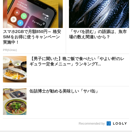
スマホ2GBで月額850円～ 格安
「サバを読む」の語源は、魚市
SIMをお得に使うキャンペーン
場の数え間違いから？
実施中！
PR(IIJmio)
【男子に聞いた】晩ご飯で食べたい「やよい軒のレ
ギュラー定食メニュー」ランキングT...
缶詰博士が勧める美味しい「サバ缶」
Recommended by