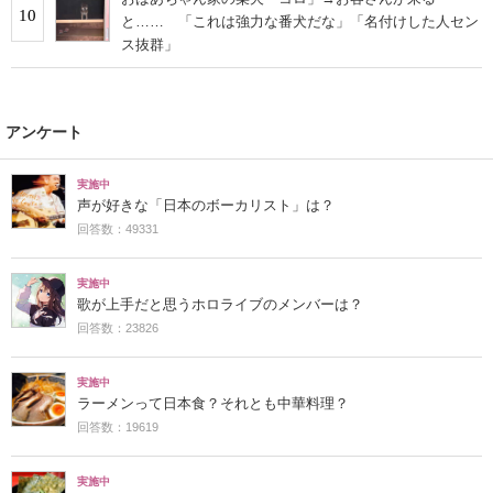
10
と…… 「これは強力な番犬だな」「名付けした人セン
ス抜群」
アンケート
実施中
声が好きな「日本のボーカリスト」は？
回答数：49331
実施中
歌が上手だと思うホロライブのメンバーは？
回答数：23826
実施中
ラーメンって日本食？それとも中華料理？
回答数：19619
実施中