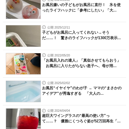
お風呂嫌いの子どもがお風呂に直行！ 氷を使
ったライフハックに「参考にしたい」「大...
公開 2025/12/11
子どもがお風呂に入ってくれない→そう
だ……！ 驚きのライフハックが1300万表示...
公開 2022/05/20
「お風呂入れの達人」「真似させてもらおう」
お風呂に入りたがらない息子へ、母が用...
公開 2025/02/02
お風呂“イヤイヤ”のわが子 → ママの“まさかの
アイデア”が秀逸すぎる 「大人の...
公開 2024/04/04
超巨大ワイングラスの“最高の使い方”っ
て……？ 優雅にくつろぐ姿が52万回再生「...