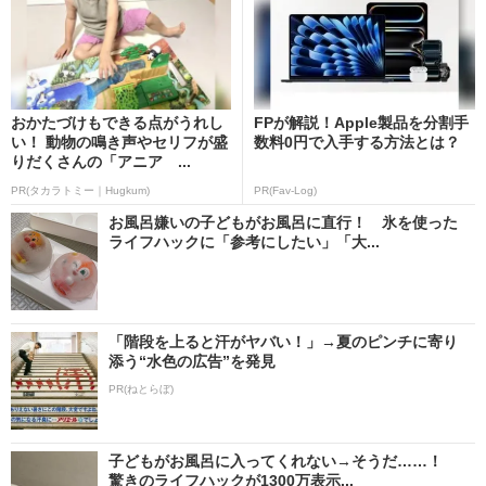
おかたづけもできる点がうれし
FPが解説！Apple製品を分割手
い！ 動物の鳴き声やセリフが盛
数料0円で入手する方法とは？
りだくさんの「アニア ...
PR(タカラトミー｜Hugkum)
PR(Fav-Log)
お風呂嫌いの子どもがお風呂に直行！ 氷を使った
ライフハックに「参考にしたい」「大...
「階段を上ると汗がヤバい！」→夏のピンチに寄り
添う“水色の広告”を発見
PR(ねとらぼ)
子どもがお風呂に入ってくれない→そうだ……！
驚きのライフハックが1300万表示...