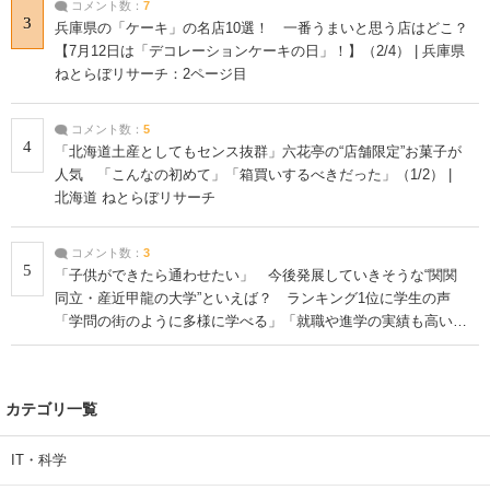
コメント数：
7
3
兵庫県の「ケーキ」の名店10選！ 一番うまいと思う店はどこ？
【7月12日は「デコレーションケーキの日」！】（2/4） | 兵庫県
ねとらぼリサーチ：2ページ目
コメント数：
5
4
「北海道土産としてもセンス抜群」六花亭の“店舗限定”お菓子が
人気 「こんなの初めて」「箱買いするべきだった」（1/2） |
北海道 ねとらぼリサーチ
コメント数：
3
5
「子供ができたら通わせたい」 今後発展していきそうな“関関
同立・産近甲龍の大学”といえば？ ランキング1位に学生の声
「学問の街のように多様に学べる」「就職や進学の実績も高い」
| 大学 ねとらぼリサーチ
カテゴリ一覧
IT・科学