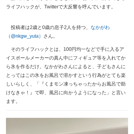
ライフハックが、Twitterで大反響を呼んでいます。
ITの今と未来を見通す
スマホと通信の最新トレンド
投稿者は2歳と0歳の息子2人を持つ、
なかがわ
（@nkgw_yuta）
さん。
進化するPCとデバイスの未来
そのライフハックとは、100円均一などで手に入るア
好きが集まる 比べて選べる
イスボールメーカーの真ん中にフィギュア等を入れてか
ビジネスと働き方のヒント
ら氷を作るだけ。なかがわさんによると、子どもさんに
とってはこの氷をお風呂で溶かすという行為がとても楽
AI活用のいまが分かる
しいらしく、「『くまモン凍っちゃったからお風呂で助
企業ITのトレンドを詳説
けなきゃ！』で即、風呂に向かうようになった」と言い
ます。
経営リーダーのコミュニティ
マーケ×ITの今がよく分かる
ITエンジニア向け専門サイト