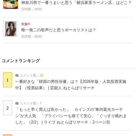
神奈川県で一番うまいと思う「横浜家系ラーメン店」はどこ？
回答数：8495
実施中
唯一無二の歌声だと思うボーカリストは？
回答数：8040
コメントランキング
コメント数：
20
1
一番好きな「韓国の男性俳優」は？【2026年版・人気投票実施
中】（投票結果） | 芸能人 ねとらぼリサーチ
コメント数：
7
2
「もっと早く買えば良かった」 カインズの“車内遮光カーテ
ン”が大人気 「プライバシーも保てて安心」「ぐっすり眠れま
した」（2/2） | ライフ ねとらぼリサーチ：2ページ目