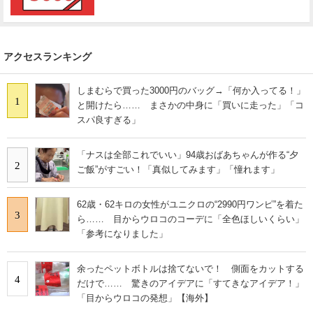
アクセスランキング
しまむらで買った3000円のバッグ→「何か入ってる！」
1
と開けたら…… まさかの中身に「買いに走った」「コ
スパ良すぎる」
「ナスは全部これでいい」94歳おばあちゃんが作る“夕
2
ご飯”がすごい！「真似してみます」「憧れます」
62歳・62キロの女性がユニクロの“2990円ワンピ”を着た
3
ら…… 目からウロコのコーデに「全色ほしいくらい」
「参考になりました」
余ったペットボトルは捨てないで！ 側面をカットする
4
だけで…… 驚きのアイデアに「すてきなアイデア！」
「目からウロコの発想」【海外】