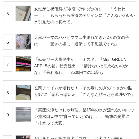
女性がご祝儀袋の“水引”で作ったのは……「うわわ
5
ー！」 もらったら感激のデザインに「こんなかわいい
水引見たのは初めて」
天然パーマのパパとママ→生まれてきた2人の女の子
6
は…… 驚きの姿に「遺伝って不思議ですね」
「転売ヤー大量発生か」 ミスド、『Mrs. GREEN
7
APPLEの箱』転売続出 「情けないと思わないのか
な」「呆れるわ」 2500円での出品も
玄関チャイムが壊れた！→その場しのぎの“まさかの貼
8
り紙”に「昭和っぽいw」「こんなん貼ったら連呼やで」
「高圧洗浄だけじゃ無理」築15年の水が流れないキッチ
9
ン排水口→中で“育っていた”のは…… 衝撃の光景に
「排水って大変」
おばあちゃん家の柴犬「コロ」→お客さんが来る