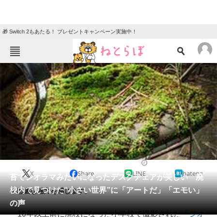
🎁 Switch 2もあたる！ プレゼントキャンペーン実施中！
ねとらぼメニュー
TOP
ニュース
エンタメ
クイズ
グルメ
地域
住まい
教育・育児
動物
リサーチ
2021/05/02 19:09（公開）
X
Share
LINE
hatena
会員記事
苔でジオラマみたいになったデスクチェアが美しい 廃
校内で見つけた“小さい世界”に「アートだ」「エモい」
不思議な魅力を感じます。
メディア
の声
10年以上前に廃校になった小学校で撮影された「
ジオ
注目記事を集めた総合ページ