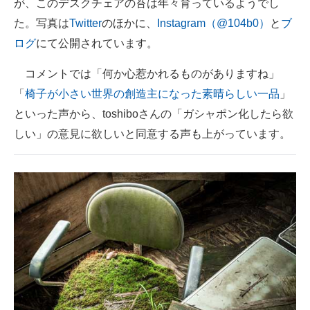
が、このデスクチェアの苔は年々育っているようでし
た。写真は
Twitter
のほかに、
Instagram（@104b0）
と
ブ
ログ
にて公開されています。
コメントでは「何か心惹かれるものがありますね」
「
椅子が小さい世界の創造主になった素晴らしい一品
」
といった声から、toshiboさんの「ガシャポン化したら欲
しい」の意見に欲しいと同意する声も上がっています。