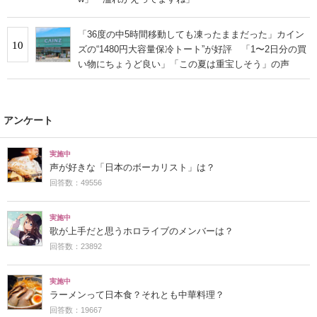
「36度の中5時間移動しても凍ったままだった」カイン
10
ズの“1480円大容量保冷トート”が好評 「1〜2日分の買
い物にちょうど良い」「この夏は重宝しそう」の声
アンケート
実施中
声が好きな「日本のボーカリスト」は？
回答数：49556
実施中
歌が上手だと思うホロライブのメンバーは？
回答数：23892
実施中
ラーメンって日本食？それとも中華料理？
回答数：19667