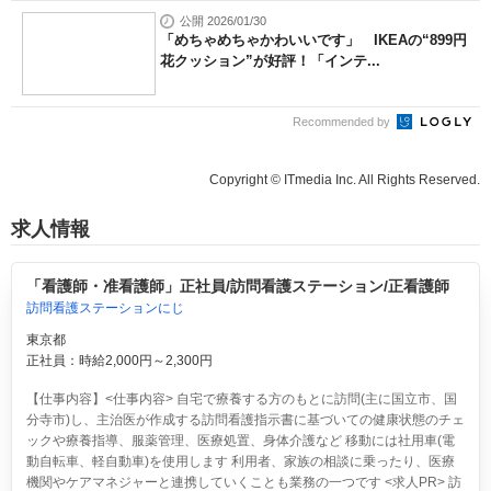
公開 2026/01/30
「めちゃめちゃかわいいです」 IKEAの“899円
花クッション”が好評！「インテ...
Recommended by
Copyright © ITmedia Inc. All Rights Reserved.
求人情報
「看護師・准看護師」正社員/訪問看護ステーション/正看護師
訪問看護ステーションにじ
東京都
正社員：時給2,000円～2,300円
【仕事内容】<仕事内容> 自宅で療養する方のもとに訪問(主に国立市、国
分寺市)し、主治医が作成する訪問看護指示書に基づいての健康状態のチェ
ックや療養指導、服薬管理、医療処置、身体介護など 移動には社用車(電
動自転車、軽自動車)を使用します 利用者、家族の相談に乗ったり、医療
機関やケアマネジャーと連携していくことも業務の一つです <求人PR> 訪