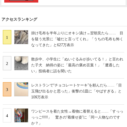
アクセスランキング
掛け毛布を半年ぶりにオキシ漬け→翌朝見たら…… 目
1
を疑う光景に「嘘だと言ってくれ」「うちの毛布も怖く
なってきた」と627万表示
散歩中、小学生に「ぬいぐるみが歩いてる！」と言われ
2
た子犬 納得の姿に「最高の褒め言葉！」「遭遇した
い」投稿者に話を聞いた
レストランで“チョコレートケーキ”を頼んだら……「目
3
玉飛び出るかと思った」衝撃の1皿に「やばすぎる」と
109万表示
ワンピースを着た女性→着物に着替えると……「すっっ
4
っっご!!!!!」 驚きの“着痩せ姿”に「同一人物なのです
か？」