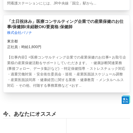
問看護ステーションにじは、JR中央線「国立」駅から...
「土日祝休み」医療コンサルティング企業での産業保健のお仕
事/保健師/未経験OK/要資格:保健師
株式会社パソナ
東京都
正社員：時給1,800円
【仕事内容】<医療コンサルティング企業での産業保健のお仕事> お取引企
業様の産業保健活動をサポートしていただきます。 ・健康診断関連業務
(事後フォロー、データ集計など) ・特定保健指導 ・ストレスチェック対応
・過重労働対策 ・安全衛生委員会・巡視 ・産業医面談スケジュール調整
・産業医面談同席 ・健康経営に関する業務 ・健康教育 ・メンタルヘルス
対応 ・その他、付随する事務業務など <おす...
今、あなたにオススメ