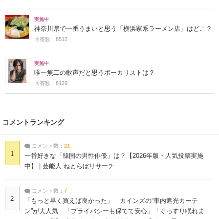
実施中
神奈川県で一番うまいと思う「横浜家系ラーメン店」はどこ？
回答数：8512
実施中
唯一無二の歌声だと思うボーカリストは？
回答数：8129
コメントランキング
コメント数：
21
1
一番好きな「韓国の男性俳優」は？【2026年版・人気投票実施
中】 | 芸能人 ねとらぼリサーチ
コメント数：
7
2
「もっと早く買えば良かった」 カインズの“車内遮光カーテ
ン”が大人気 「プライバシーも保てて安心」「ぐっすり眠れま