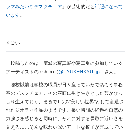
ラマみたいなデスクチェア
」が芸術的だと
話題になって
ITの今と未来を見通す
います
。
スマホと通信の最新トレンド
進化するPCとデバイスの未来
すごい……
好きが集まる 比べて選べる
ビジネスと働き方のヒント
投稿したのは、廃墟の写真展や写真集に参加している
アーティストのtoshibo（
@JIYUKENKYU_jp
）さん。
AI活用のいまが分かる
廃校以前は学校の職員が日々座っていたであろう事務
企業ITのトレンドを詳説
室のデスクチェア。その座面に生き生きとした苔がびっ
経営リーダーのコミュニティ
しり生えており、まるで1つの“美しい世界”として創造さ
れたジオラマ作品のようです。長い時間の経過や自然の
マーケ×ITの今がよく分かる
力強さを感じると同時に、それに対する畏敬に近い念を
ITエンジニア向け専門サイト
覚える……そんな味わい深いアートな椅子が完成してい