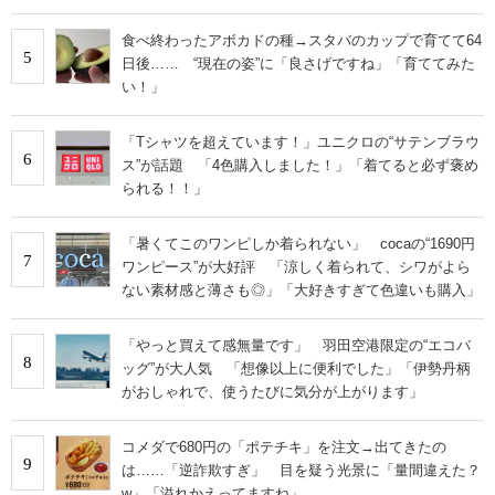
食べ終わったアボカドの種→スタバのカップで育てて64
5
日後…… “現在の姿”に「良さげですね」「育ててみた
い！」
「Tシャツを超えています！」ユニクロの“サテンブラウ
6
ス”が話題 「4色購入しました！」「着てると必ず褒め
られる！！」
「暑くてこのワンピしか着られない」 cocaの“1690円
7
ワンピース”が大好評 「涼しく着られて、シワがよら
ない素材感と薄さも◎」「大好きすぎて色違いも購入」
「やっと買えて感無量です」 羽田空港限定の“エコバ
8
ッグ”が大人気 「想像以上に便利でした」「伊勢丹柄
がおしゃれで、使うたびに気分が上がります」
コメダで680円の「ポテチキ」を注文→出てきたの
9
は……「逆詐欺すぎ」 目を疑う光景に「量間違えた？
w」「溢れかえってますね」