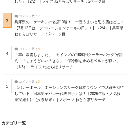
した」（2/2） | ライフ ねとらぼリサーチ：2ページ目
コメント数：
7
3
兵庫県の「ケーキ」の名店10選！ 一番うまいと思う店はどこ？
【7月12日は「デコレーションケーキの日」！】（2/4） | 兵庫県
ねとらぼリサーチ：2ページ目
コメント数：
4
4
「車に常備しました」 カインズの“1980円クーラーバッグ”が評
判 「ちょうどいい大きさ」「保冷剤を止めるベルトが良い」
（1/5） | ライフ ねとらぼリサーチ
コメント数：
3
5
【バレーボール】ネーションズリーグ日本ラウンドで活躍を期待
している「日本男子バレー代表選手」は？【2026年版・人気投
票実施中】（投票結果） | スポーツ ねとらぼリサーチ
カテゴリ一覧