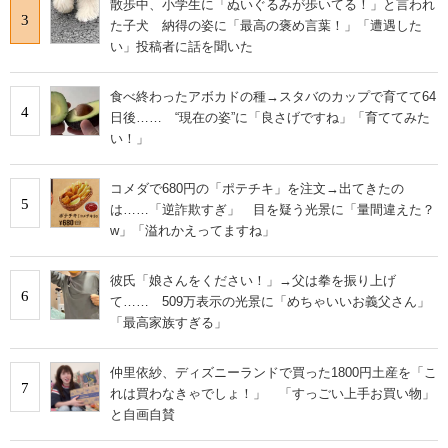
散歩中、小学生に「ぬいぐるみが歩いてる！」と言われ
3
た子犬 納得の姿に「最高の褒め言葉！」「遭遇した
い」投稿者に話を聞いた
食べ終わったアボカドの種→スタバのカップで育てて64
4
日後…… “現在の姿”に「良さげですね」「育ててみた
い！」
コメダで680円の「ポテチキ」を注文→出てきたの
5
は……「逆詐欺すぎ」 目を疑う光景に「量間違えた？
w」「溢れかえってますね」
彼氏「娘さんをください！」→父は拳を振り上げ
6
て…… 509万表示の光景に「めちゃいいお義父さん」
「最高家族すぎる」
仲里依紗、ディズニーランドで買った1800円土産を「こ
7
れは買わなきゃでしょ！」 「すっごい上手お買い物」
と自画自賛