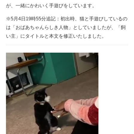
が、一緒にかわいく手遊びをしています。
企業向けIT製品の総合サイト
※5月4日19時55分追記：初出時、猫と手遊びしているの
IT製品の技術・比較・事例
は「おばあちゃんらしき人物」としていましたが、「飼
製造業のIT導入・活用を支援
い主」にタイトルと本文を修正いたしました。
モノづくり技術者専門サイト
エレクトロニクス専門サイト
電子設計の基本と応用
エネルギーの専門メディア
建設×テクノロジーの最前線
ちょっと気になるネットの話題