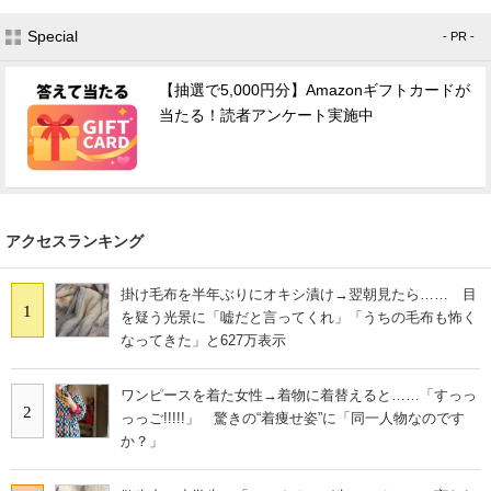
Special
- PR -
【抽選で5,000円分】Amazonギフトカードが
当たる！読者アンケート実施中
アクセスランキング
掛け毛布を半年ぶりにオキシ漬け→翌朝見たら…… 目
1
を疑う光景に「嘘だと言ってくれ」「うちの毛布も怖く
なってきた」と627万表示
ワンピースを着た女性→着物に着替えると……「すっっ
2
っっご!!!!!」 驚きの“着痩せ姿”に「同一人物なのです
か？」