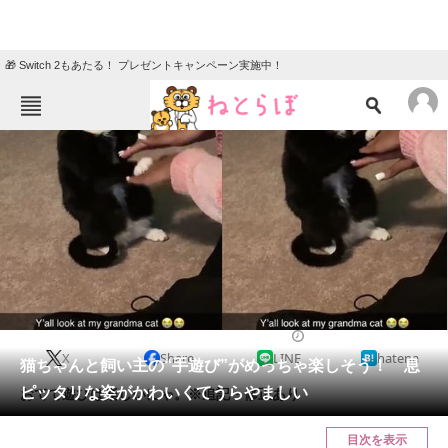
🎁 Switch 2もあたる！ プレゼントキャンペーン実施中！
ねとらぼメニュー
TOP
ニュース
エンタメ
クイズ
グルメ
地域
住まい
教育・育児
動物
リサーチ
2021/05/04 15:00（公開）
X
Share
LINE
hatena
会員記事
猫ちゃんと飼い主の“手遊び”がめっちゃ楽しそう！ 息
ピッタリな姿がかわいくてうらやましい
おてて遊びは楽しいにゃ。※追記・修正あり
メディア
目次を表示
注目記事を集めた総合ページ