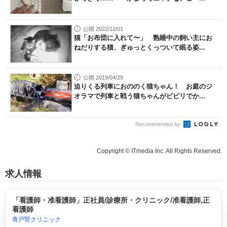
公開 2022/12/01
猫「お布団に入れて〜」 熟睡中の飼い主にお
ねだりする猫、ぎゅっとくっついて眠る姿...
公開 2019/04/29
迫りくる列車におののく猫ちゃん！ お庭のジ
オラマで列車と戦う猫ちゃんがビビリでか...
Recommended by
Copyright © ITmedia Inc. All Rights Reserved.
求人情報
「看護師・准看護師」正社員/診療所・クリニック/准看護師,正
看護師
青戸腎クリニック