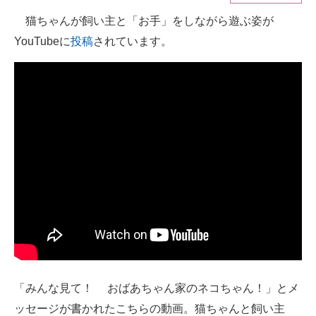
猫ちゃんが飼い主と「お手」をしながら遊ぶ姿が
ITの今と未来を見通す
YouTubeに
投稿
されています。
スマホと通信の最新トレンド
進化するPCとデバイスの未来
好きが集まる 比べて選べる
ビジネスと働き方のヒント
AI活用のいまが分かる
企業ITのトレンドを詳説
経営リーダーのコミュニティ
マーケ×ITの今がよく分かる
「みんな見て！ おばあちゃん家のネコちゃん！」とメ
ITエンジニア向け専門サイト
ッセージが書かれたこちらの動画。猫ちゃんと飼い主