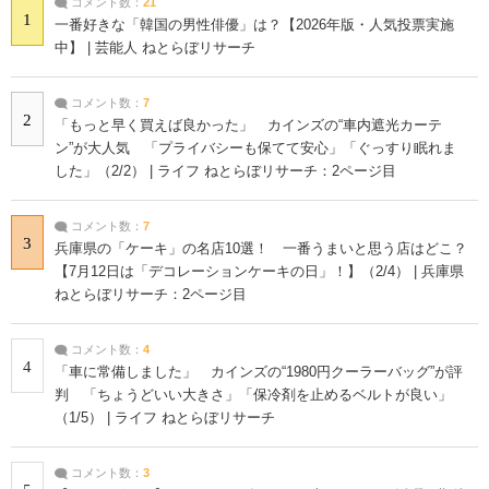
コメント数：
21
1
一番好きな「韓国の男性俳優」は？【2026年版・人気投票実施
中】 | 芸能人 ねとらぼリサーチ
コメント数：
7
2
「もっと早く買えば良かった」 カインズの“車内遮光カーテ
ン”が大人気 「プライバシーも保てて安心」「ぐっすり眠れま
した」（2/2） | ライフ ねとらぼリサーチ：2ページ目
コメント数：
7
3
兵庫県の「ケーキ」の名店10選！ 一番うまいと思う店はどこ？
【7月12日は「デコレーションケーキの日」！】（2/4） | 兵庫県
ねとらぼリサーチ：2ページ目
コメント数：
4
4
「車に常備しました」 カインズの“1980円クーラーバッグ”が評
判 「ちょうどいい大きさ」「保冷剤を止めるベルトが良い」
（1/5） | ライフ ねとらぼリサーチ
コメント数：
3