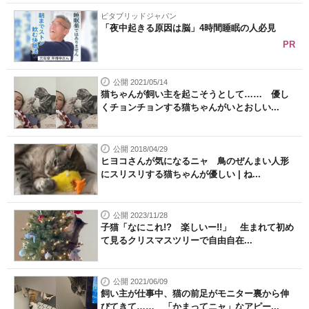
ビタブリッドジャパン
「夜中起きる原因は脳」4時間睡眠の人必見
PR
公開 2021/05/14
猫ちゃんが飼い主を起こそうとして…… 優し
くチョンチョンする猫ちゃんがいとおしい...
公開 2018/04/29
ヒヨコさんが気になるニャ 鳥のぜんまい人形
にスリスリする猫ちゃんが優しい | ね...
公開 2023/11/28
子猫「なにこれ!? 楽しいー!!」 生まれて初め
て見るクリスマスツリーで自由自在...
公開 2021/06/09
飼い主が仕事中、猫の前足がモニター裏から伸
びてきて…… 「かまってニャ」なアピー...