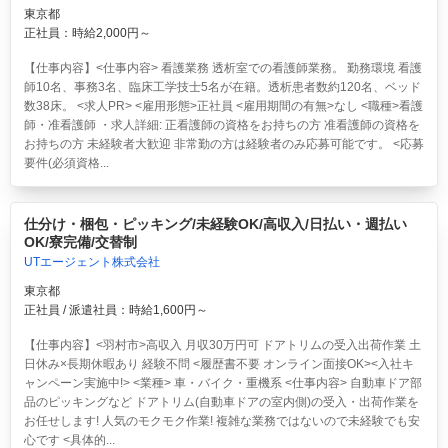
東京都
正社員：時給2,000円～
【仕事内容】<仕事内容> 看護業務 透析室での看護師業務。 勤務環境 看護
師10名、事務3名、臨床工学技士5名が在籍。透析患者数約120名、ベッド
数38床。 <求人PR> <雇用形態>正社員 <雇用期間の有無>なし <職種>看護
師・准看護師 ・求人詳細: 正看護師の資格をお持ちの方 准看護師の資格を
お持ちの方 未経験者大歓迎 非常勤の方は経験者のみ応募可能です。 <応募
要件(必須資格...
仕分け・梱包・ピッキング/未経験OK/高収入/日払い・週払い
OK/寮完備/交替制
UTエージェント株式会社
東京都
正社員 / 派遣社員：時給1,600円～
【仕事内容】<羽村市>高収入 月収30万円可 ドアトリムの受入出荷作業 土
日休み×長期休暇あり 経験不問 <履歴書不要 オンライン面接OK><入社キ
ャンペーン実施中!> <業種> 車・バイク・重機系 <仕事内容> 自動車ドア部
品のピッキングなど ドアトリム(自動車ドアの室内側)の受入・出荷作業を
お任せします! 人気のモクモク作業! 複雑な業務ではないので未経験でも安
心です <具体的...