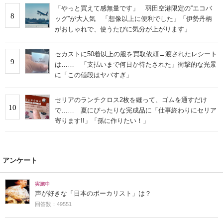
「やっと買えて感無量です」 羽田空港限定の“エコバ
8
ッグ”が大人気 「想像以上に便利でした」「伊勢丹柄
がおしゃれで、使うたびに気分が上がります」
セカストに50着以上の服を買取依頼→渡されたレシート
9
は…… 「支払いまで何日か待たされた」衝撃的な光景
に「この値段はヤバすぎ」
セリアのランチクロス2枚を縫って、ゴムを通すだけ
10
で…… 夏にぴったりな完成品に「仕事終わりにセリア
寄ります!!」「孫に作りたい！」
アンケート
実施中
声が好きな「日本のボーカリスト」は？
回答数：49551