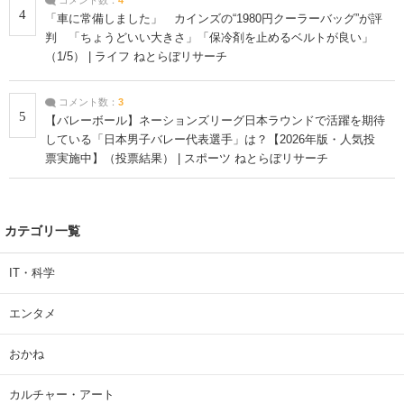
4
「車に常備しました」 カインズの“1980円クーラーバッグ”が評
判 「ちょうどいい大きさ」「保冷剤を止めるベルトが良い」
（1/5） | ライフ ねとらぼリサーチ
コメント数：
3
5
【バレーボール】ネーションズリーグ日本ラウンドで活躍を期待
している「日本男子バレー代表選手」は？【2026年版・人気投
票実施中】（投票結果） | スポーツ ねとらぼリサーチ
カテゴリ一覧
IT・科学
エンタメ
おかね
カルチャー・アート