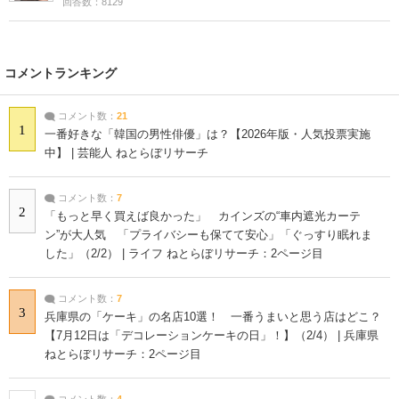
回答数：8129
コメントランキング
コメント数：
21
1
一番好きな「韓国の男性俳優」は？【2026年版・人気投票実施
中】 | 芸能人 ねとらぼリサーチ
コメント数：
7
2
「もっと早く買えば良かった」 カインズの“車内遮光カーテ
ン”が大人気 「プライバシーも保てて安心」「ぐっすり眠れま
した」（2/2） | ライフ ねとらぼリサーチ：2ページ目
コメント数：
7
3
兵庫県の「ケーキ」の名店10選！ 一番うまいと思う店はどこ？
【7月12日は「デコレーションケーキの日」！】（2/4） | 兵庫県
ねとらぼリサーチ：2ページ目
コメント数：
4