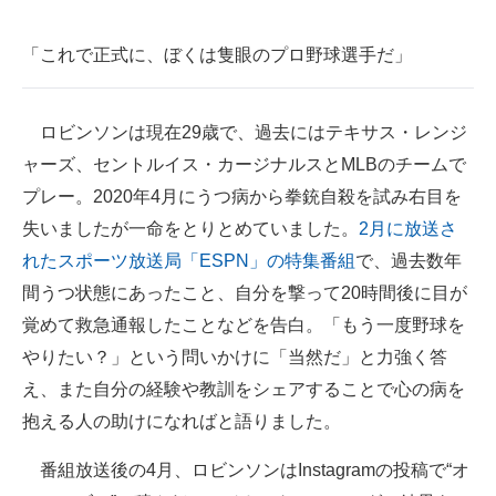
企業向けIT製品の総合サイト
「これで正式に、ぼくは隻眼のプロ野球選手だ」
IT製品の技術・比較・事例
製造業のIT導入・活用を支援
ロビンソンは現在29歳で、過去にはテキサス・レンジ
ャーズ、セントルイス・カージナルスとMLBのチームで
モノづくり技術者専門サイト
プレー。2020年4月にうつ病から拳銃自殺を試み右目を
エレクトロニクス専門サイト
失いましたが一命をとりとめていました。
2月に放送さ
れたスポーツ放送局「ESPN」の特集番組
で、過去数年
電子設計の基本と応用
間うつ状態にあったこと、自分を撃って20時間後に目が
エネルギーの専門メディア
覚めて救急通報したことなどを告白。「もう一度野球を
やりたい？」という問いかけに「当然だ」と力強く答
建設×テクノロジーの最前線
え、また自分の経験や教訓をシェアすることで心の病を
ちょっと気になるネットの話題
抱える人の助けになればと語りました。
番組放送後の4月、ロビンソンはInstagramの投稿で“オ