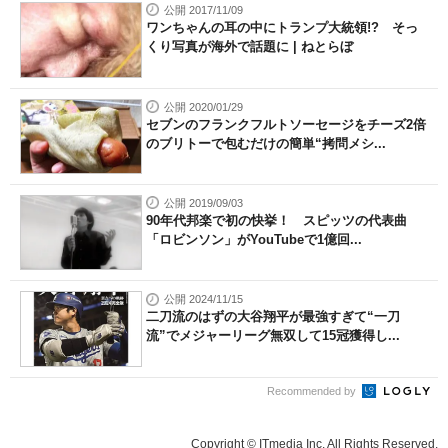
公開 2017/11/09
ワンちゃんの耳の中にトランプ大統領!? そっ
くり写真が海外で話題に | ねとらぼ
公開 2020/01/29
セブンのフランクフルトソーセージをチーズ2倍
のブリトーで包むだけの簡単“拷問メシ...
公開 2019/09/03
90年代邦楽で初の快挙！ スピッツの代表曲
「ロビンソン」がYouTubeで1億回...
公開 2024/11/15
二刀流のはずの大谷翔平が最強すぎて“一刀
流”でメジャーリーグ無双して15冠獲得し...
Recommended by
Copyright © ITmedia Inc. All Rights Reserved.