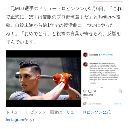
元MLB選手のドリュー・ロビンソンが5月6日、「これ
ITの今と未来を見通す
で正式に、ぼくは隻眼のプロ野球選手だ」とTwitterへ投
スマホと通信の最新トレンド
稿。自殺未遂から約1年での復活劇に「ついにやった
ね！」「おめでとう」と祝福の言葉が寄せられ、反響を
進化するPCとデバイスの未来
呼んでいます。
好きが集まる 比べて選べる
ビジネスと働き方のヒント
AI活用のいまが分かる
企業ITのトレンドを詳説
経営リーダーのコミュニティ
マーケ×ITの今がよく分かる
ドリュー・ロビンソン（画像は
ドリュー・ロビンソン公式
Instagram
から）
ITエンジニア向け専門サイト