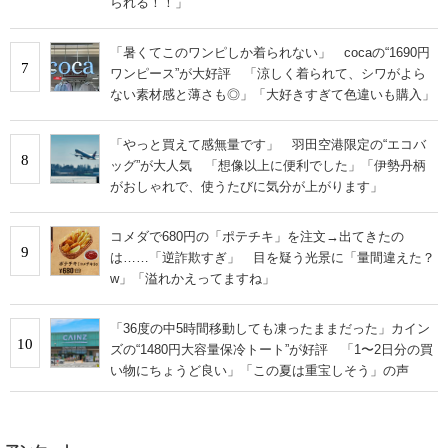
られる！！」
「暑くてこのワンピしか着られない」 cocaの“1690円
7
ワンピース”が大好評 「涼しく着られて、シワがよら
ない素材感と薄さも◎」「大好きすぎて色違いも購入」
「やっと買えて感無量です」 羽田空港限定の“エコバ
8
ッグ”が大人気 「想像以上に便利でした」「伊勢丹柄
がおしゃれで、使うたびに気分が上がります」
コメダで680円の「ポテチキ」を注文→出てきたの
9
は……「逆詐欺すぎ」 目を疑う光景に「量間違えた？
w」「溢れかえってますね」
「36度の中5時間移動しても凍ったままだった」カイン
10
ズの“1480円大容量保冷トート”が好評 「1〜2日分の買
い物にちょうど良い」「この夏は重宝しそう」の声