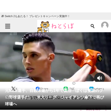
🎁 Switch 2もあたる！ プレゼントキャンペーン実施中！
ねとらぼメニュー
TOP
ニュース
エンタメ
クイズ
グルメ
地域
住まい
教育・育児
動物
リサーチ
2021/05/07 13:20（公開）
X
Share
LINE
hatena
会員記事
元MLB選手、自殺未遂から1年で復活「ぼくは隻眼のプ
ロ野球選手だ」 米大リーグ・ジャイアンツ傘下で再び
ロビンソン「まるで映画の世界に生きているような気分だ」
メディア
球場へ
目次を表示
注目記事を集めた総合ページ