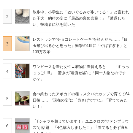
散歩中、小学生に「ぬいぐるみが歩いてる！」と言われ
2
た子犬 納得の姿に「最高の褒め言葉！」「遭遇した
い」投稿者に話を聞いた
レストランで“チョコレートケーキ”を頼んだら……「目
3
玉飛び出るかと思った」衝撃の1皿に「やばすぎる」と
109万表示
ワンピースを着た女性→着物に着替えると……「すっっ
4
っっご!!!!!」 驚きの“着痩せ姿”に「同一人物なのです
か？」
食べ終わったアボカドの種→スタバのカップで育てて64
5
日後…… “現在の姿”に「良さげですね」「育ててみた
い！」
「Tシャツを超えています！」ユニクロの“サテンブラウ
6
ス”が話題 「4色購入しました！」「着てると必ず褒め