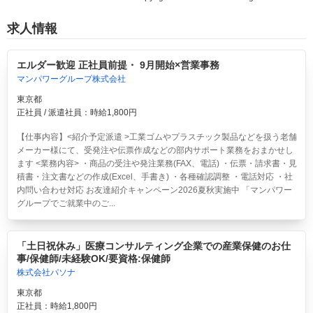
求人情報
エルダー歓迎 正社員前提・ 9月開始×営業事務
マンパワーグループ株式会社
東京都
正社員 / 派遣社員：時給1,800円
【仕事内容】<紹介予定派遣 >工業ゴムやプラスチック製品などを扱う老舗
メーカー様にて、受発注や伝票作成などの部内サポート業務をおまかせし
ます <業務内容> ・商品の受注や発注業務(FAX、電話) ・伝票・請求書・見
積書・注文書などの作成(Excel、手書き) ・各種確認調整 ・電話対応 ・社
内問い合わせ対応 お友達紹介キャンペーン2026夏秋実施中 「マンパワー
グループでご就業中のご...
「土日祝休み」医療コンサルティング企業での産業保健のお仕
事/保健師/未経験OK/要資格:保健師
株式会社パソナ
東京都
正社員：時給1,800円