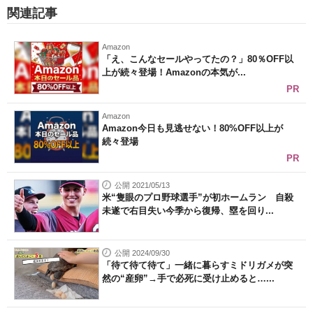
関連記事
Amazon
「え、こんなセールやってたの？」80％OFF以
上が続々登場！Amazonの本気が...
PR
Amazon
Amazon今日も見逃せない！80%OFF以上が
続々登場
PR
公開 2021/05/13
米“隻眼のプロ野球選手”が初ホームラン 自殺
未遂で右目失い今季から復帰、塁を回り...
公開 2024/09/30
「待て待て待て」一緒に暮らすミドリガメが突
然の“産卵”→手で必死に受け止めると…...