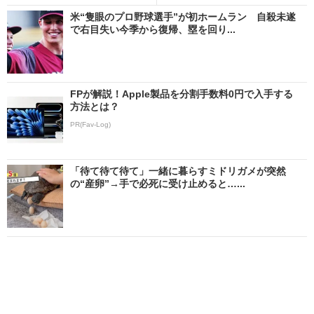
米“隻眼のプロ野球選手”が初ホームラン 自殺未遂
で右目失い今季から復帰、塁を回り...
FPが解説！Apple製品を分割手数料0円で入手する
方法とは？
PR(Fav-Log)
「待て待て待て」一緒に暮らすミドリガメが突然
の“産卵”→手で必死に受け止めると…...