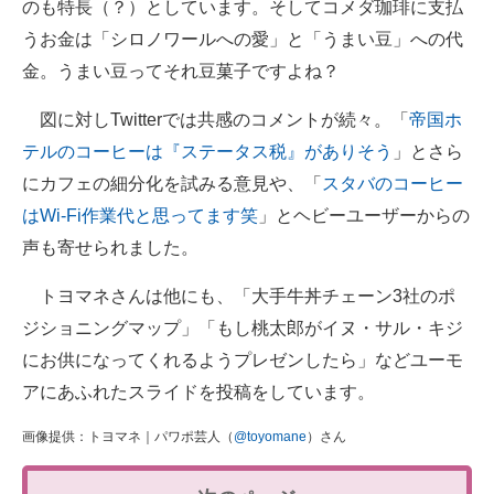
のも特長（？）としています。そしてコメダ珈琲に支払
うお金は「シロノワールへの愛」と「うまい豆」への代
金。うまい豆ってそれ豆菓子ですよね？
図に対しTwitterでは共感のコメントが続々。「
帝国ホ
テルのコーヒーは『ステータス税』がありそう
」とさら
にカフェの細分化を試みる意見や、「
スタバのコーヒー
はWi-Fi作業代と思ってます笑
」とヘビーユーザーからの
声も寄せられました。
トヨマネさんは他にも、「大手牛丼チェーン3社のポ
ジショニングマップ」「もし桃太郎がイヌ・サル・キジ
にお供になってくれるようプレゼンしたら」などユーモ
アにあふれたスライドを投稿をしています。
画像提供：トヨマネ｜パワポ芸人（
@toyomane
）さん