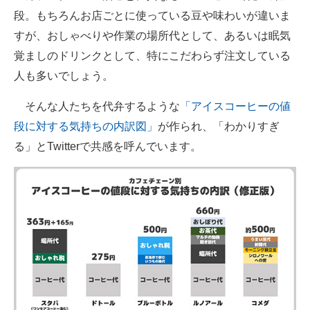
段。もちろんお店ごとに使っている豆や味わいが違いま
ITの今と未来を見通す
すが、おしゃべりや作業の場所代として、あるいは眠気
覚ましのドリンクとして、特にこだわらず注文している
スマホと通信の最新トレンド
人も多いでしょう。
進化するPCとデバイスの未来
そんな人たちを代弁するような
「アイスコーヒーの値
好きが集まる 比べて選べる
段に対する気持ちの内訳図」
が作られ、「わかりすぎ
る」とTwitterで共感を呼んでいます。
ビジネスと働き方のヒント
AI活用のいまが分かる
企業ITのトレンドを詳説
経営リーダーのコミュニティ
マーケ×ITの今がよく分かる
ITエンジニア向け専門サイト