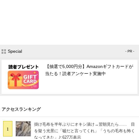
Special
- PR -
【抽選で5,000円分】Amazonギフトカードが
当たる！読者アンケート実施中
アクセスランキング
掛け毛布を半年ぶりにオキシ漬け→翌朝見たら…… 目
1
を疑う光景に「嘘だと言ってくれ」「うちの毛布も怖く
なってきた」と627万表示