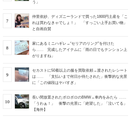
う」
仲里依紗、ディズニーランドで買った1800円土産を「こ
7
れは買わなきゃでしょ！」 「すっごい上手お買い物」
と自画自賛
家にあるミニハギレ→“セリアのリング”を付けた
8
ら…… 完成したアイテムに「雨の日でもテンション上
がりますね」
セカストに50着以上の服を買取依頼→渡されたレシート
9
は…… 「支払いまで何日か待たされた」衝撃的な光景
に「この値段はヤバすぎ」
長い間放置されたボロボロのBMW→車内をみたら ……
10
「うわぁ！」 衝撃の光景に「絶望した」「泣いてる」
【海外】