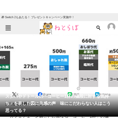
🎁 Switch 2もあたる！ プレゼントキャンペーン実施中！
ねとらぼメニュー
TOP
ニュース
エンタメ
クイズ
グルメ
地域
住まい
教育・育児
動物
リサーチ
2021/05/07 18:45（公開）
X
Share
LINE
hatena
会員記事
スタバやドトールの「コーヒー1杯の値段に対する気持
ち」を表した図に共感の声 味にこだわらない人はこう
たしかに納得してしまう。
メディア
思ってる？
カフェチェーン店ごとに異なる「コーヒー1杯」の値
注目記事を集めた総合ページ