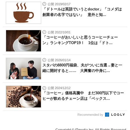
公開 2019/02/17
「ドトールは英語でいうとdoctor」「コメダは
創業者の名字ではない」 意外と知...
公開 2022/10/01
「コーヒーがおいしいと思うコーヒーチェー
ン」ランキングTOP19！ 1位は「ドト...
公開 2026/01/14
スタバの8800円福袋、夫がついに当選→妻と一
緒に開封すると…… 大興奮の中身に...
公開 2024/12/12
「コーヒー」価格高騰中 まだ300円以下でコー
ヒーが飲めるチェーン店は「ベックス...
Recommended by
Copyright © ITmedia Inc. All Rights Reserved.