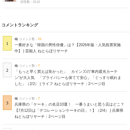
回答数：8116
コメントランキング
コメント数：
21
1
一番好きな「韓国の男性俳優」は？【2026年版・人気投票実施
中】 | 芸能人 ねとらぼリサーチ
コメント数：
7
2
「もっと早く買えば良かった」 カインズの“車内遮光カーテ
ン”が大人気 「プライバシーも保てて安心」「ぐっすり眠れま
した」（2/2） | ライフ ねとらぼリサーチ：2ページ目
コメント数：
7
3
兵庫県の「ケーキ」の名店10選！ 一番うまいと思う店はどこ？
【7月12日は「デコレーションケーキの日」！】（2/4） | 兵庫県
ねとらぼリサーチ：2ページ目