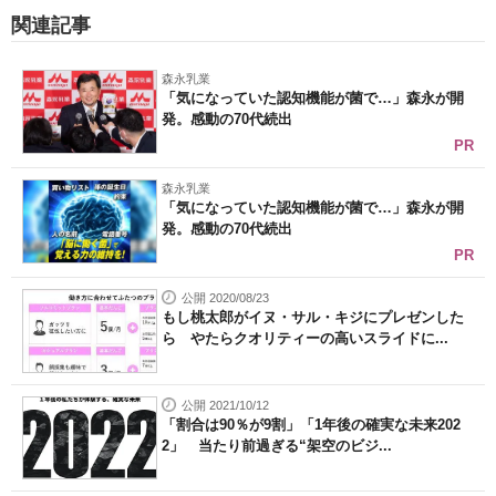
関連記事
森永乳業
「気になっていた認知機能が菌で…」森永が開
発。感動の70代続出
PR
森永乳業
「気になっていた認知機能が菌で…」森永が開
発。感動の70代続出
PR
公開 2020/08/23
もし桃太郎がイヌ・サル・キジにプレゼンした
ら やたらクオリティーの高いスライドに...
公開 2021/10/12
「割合は90％が9割」「1年後の確実な未来202
2」 当たり前過ぎる“架空のビジ...