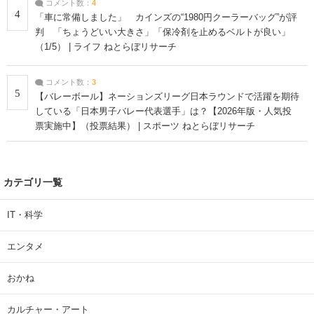
コメント数：
4
4
「車に常備しました」 カインズの“1980円クーラーバッグ”が評
判 「ちょうどいい大きさ」「保冷剤を止めるベルトが良い」
（1/5） | ライフ ねとらぼリサーチ
コメント数：
3
5
【バレーボール】ネーションズリーグ日本ラウンドで活躍を期待
している「日本男子バレー代表選手」は？【2026年版・人気投
票実施中】（投票結果） | スポーツ ねとらぼリサーチ
カテゴリ一覧
IT・科学
エンタメ
おかね
カルチャー・アート