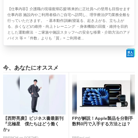
【仕事内容】介護職の現場復帰応援!将来的に正社員への登用も目指せます
仕事内容 施設内やご利用者様のご自宅へ訪問し、理学療法(PT)業務全般を
行っていただきます。 ・基本動作訓練(寝返る、起き上がる、立ち上が
る、歩くなど)の維持・向上トレーニング ・身体機能の回復・維持を目的
とした運動療法 ・ご家族や施設スタッフへの安全な移乗・介助方法のアド
バイス 等 <「件数」よりも「質」> ご利用者...
今、あなたにオススメ
【西野亮廣】ビジネス書最新刊
FPが解説！Apple製品を分割手
『北極星 僕たちはどう働く
数料0円で入手する方法とは？
か』
PR(FINCHI on GOETHE)
PR(Fav-Log)