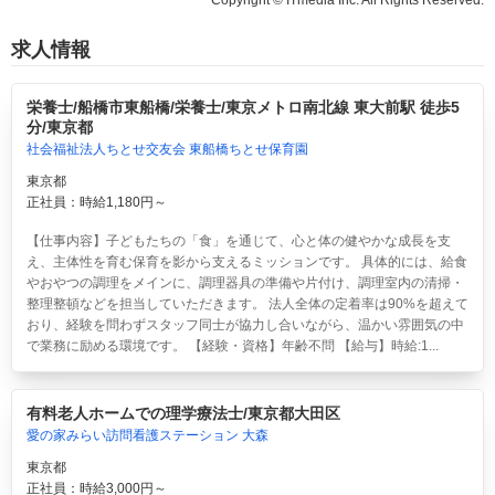
求人情報
栄養士/船橋市東船橋/栄養士/東京メトロ南北線 東大前駅 徒歩5
分/東京都
社会福祉法人ちとせ交友会 東船橋ちとせ保育園
東京都
正社員：時給1,180円～
【仕事内容】子どもたちの「食」を通じて、心と体の健やかな成長を支
え、主体性を育む保育を影から支えるミッションです。 具体的には、給食
やおやつの調理をメインに、調理器具の準備や片付け、調理室内の清掃・
整理整頓などを担当していただきます。 法人全体の定着率は90%を超えて
おり、経験を問わずスタッフ同士が協力し合いながら、温かい雰囲気の中
で業務に励める環境です。 【経験・資格】年齢不問 【給与】時給:1...
有料老人ホームでの理学療法士/東京都大田区
愛の家みらい訪問看護ステーション 大森
東京都
正社員：時給3,000円～