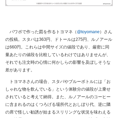
企業向けIT製品の総合サイト
IT製品の技術・比較・事例
製造業のIT導入・活用を支援
パワポで作った図を作るトヨマネ（
@toyomane
）さん
の投稿。スタバは363円、ドトールは275円、ルノアール
モノづくり技術者専門サイト
は660円。これらは中間サイズの値段であり、厳密に同
エレクトロニクス専門サイト
量あたりの値段を比較しているわけではありませんが、
それでも注文時の心情に何かしらの影響を及ぼしそうな
電子設計の基本と応用
差があります。
エネルギーの専門メディア
トヨマネさんの場合、スタバやブルーボトルには「お
建設×テクノロジーの最前線
しゃれな物を飲んでいる」という体験分の値段が上乗せ
されていると考えて納得。また、ルノアールのコーヒー
ちょっと気になるネットの話題
に含まれるのはくつろげる場所代とおしぼり代、逆に隣
の席で怪しい勧誘が始まるスリリングな状況を味わえる