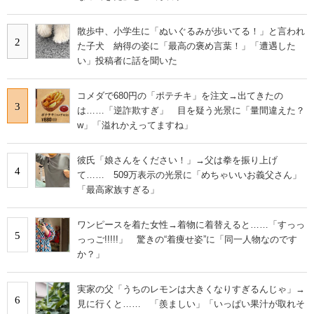
散歩中、小学生に「ぬいぐるみが歩いてる！」と言われ
2
た子犬 納得の姿に「最高の褒め言葉！」「遭遇した
い」投稿者に話を聞いた
コメダで680円の「ポテチキ」を注文→出てきたの
3
は……「逆詐欺すぎ」 目を疑う光景に「量間違えた？
w」「溢れかえってますね」
彼氏「娘さんをください！」→父は拳を振り上げ
4
て…… 509万表示の光景に「めちゃいいお義父さん」
「最高家族すぎる」
ワンピースを着た女性→着物に着替えると……「すっっ
5
っっご!!!!!」 驚きの“着痩せ姿”に「同一人物なのです
か？」
実家の父「うちのレモンは大きくなりすぎるんじゃ」→
6
見に行くと…… 「羨ましい」「いっぱい果汁が取れそ