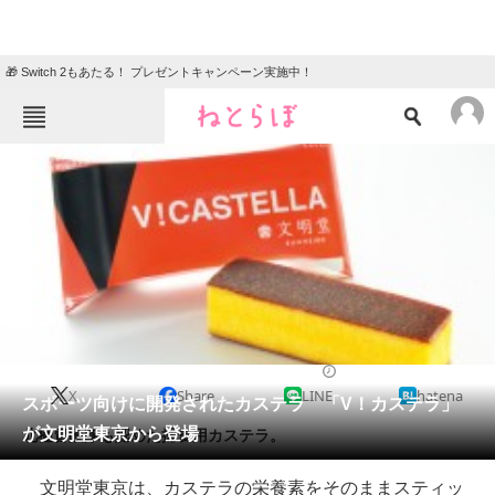
🎁 Switch 2もあたる！ プレゼントキャンペーン実施中！
ねとらぼメニュー
TOP
ニュース
エンタメ
クイズ
グルメ
地域
住まい
教育・育児
動物
リサーチ
2021/05/07 18:31（公開）
X
Share
LINE
hatena
会員記事
スポーツ向けに開発されたカステラ 「V！カステラ」
が文明堂東京から登場
北極冒険隊も認めた捕食用カステラ。
メディア
文明堂東京は、カステラの栄養素をそのままスティッ
注目記事を集めた総合ページ