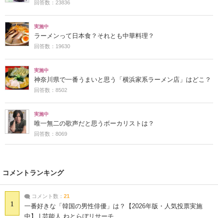
回答数：23836
実施中
ラーメンって日本食？それとも中華料理？
回答数：19630
実施中
神奈川県で一番うまいと思う「横浜家系ラーメン店」はどこ？
回答数：8502
実施中
唯一無二の歌声だと思うボーカリストは？
回答数：8069
コメントランキング
コメント数：
21
1
一番好きな「韓国の男性俳優」は？【2026年版・人気投票実施
中】 | 芸能人 ねとらぼリサーチ