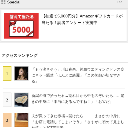
Special
- PR -
【抽選で5,000円分】Amazonギフトカードが
当たる！読者アンケート実施中
アクセスランキング
「もう泣きそう」川口春奈、純白ウエディングドレス姿
1
にネット騒然「ほんとに綺麗」「この笑顔が切なすぎ
る」
新潟の海で拾った石→割れ目から中をのぞいたら……驚
2
きの中身に「本当にあるんですね！」「お宝だ」
夫が買ってきた赤福→開けたら…… まさかの中身に
3
「お店に電話してしまいそう」「さすがに初めて見まし
た笑」と107万表示