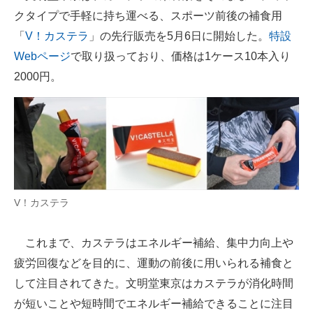
クタイプで手軽に持ち運べる、スポーツ前後の補食用
ITの今と未来を見通す
「
V！カステラ
」の先行販売を5月6日に開始した。
特設
Webページ
で取り扱っており、価格は1ケース10本入り
スマホと通信の最新トレンド
2000円。
進化するPCとデバイスの未来
好きが集まる 比べて選べる
ビジネスと働き方のヒント
AI活用のいまが分かる
V！カステラ
企業ITのトレンドを詳説
経営リーダーのコミュニティ
これまで、カステラはエネルギー補給、集中力向上や
疲労回復などを目的に、運動の前後に用いられる補食と
マーケ×ITの今がよく分かる
して注目されてきた。文明堂東京はカステラが消化時間
ITエンジニア向け専門サイト
が短いことや短時間でエネルギー補給できることに注目