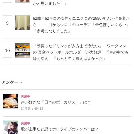
かと思いました！」
62歳・62キロの女性がユニクロの“2990円ワンピ”を着た
9
ら…… 目からウロコのコーデに「全色ほしいくらい」
「参考になりました」
「朝買ったドリンクが夕方まで冷たい」 ワークマン
10
の“真空ペットボトルホルダー”が大好評 「車の中でも
冷え冷え」「もっと早く買えばよかった」
アンケート
実施中
声が好きな「日本のボーカリスト」は？
回答数：49413
実施中
歌が上手だと思うホロライブのメンバーは？