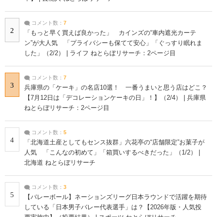
コメント数：
7
2
「もっと早く買えば良かった」 カインズの“車内遮光カーテ
ン”が大人気 「プライバシーも保てて安心」「ぐっすり眠れま
した」（2/2） | ライフ ねとらぼリサーチ：2ページ目
コメント数：
7
3
兵庫県の「ケーキ」の名店10選！ 一番うまいと思う店はどこ？
【7月12日は「デコレーションケーキの日」！】（2/4） | 兵庫県
ねとらぼリサーチ：2ページ目
コメント数：
5
4
「北海道土産としてもセンス抜群」六花亭の“店舗限定”お菓子が
人気 「こんなの初めて」「箱買いするべきだった」（1/2） |
北海道 ねとらぼリサーチ
コメント数：
3
5
【バレーボール】ネーションズリーグ日本ラウンドで活躍を期待
している「日本男子バレー代表選手」は？【2026年版・人気投