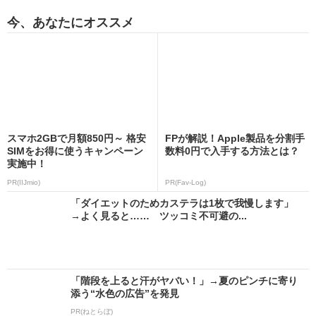
今、あなたにオススメ
スマホ2GBで月額850円～ 格安
FPが解説！Apple製品を分割手
SIMをお得に使うキャンペーン
数料0円で入手する方法とは？
実施中！
PR(IIJmio)
PR(Fav-Log)
「ダイエットのためカステラは1枚で我慢します」
→よく見ると…… ツッコミ不可避の...
「階段を上ると汗がヤバい！」→夏のピンチに寄り
添う“水色の広告”を発見
PR(ねとらぼ)