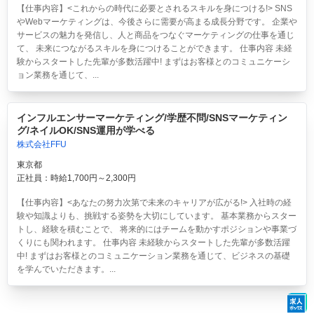
【仕事内容】<これからの時代に必要とされるスキルを身につける!> SNS
やWebマーケティングは、今後さらに需要が高まる成長分野です。 企業や
サービスの魅力を発信し、人と商品をつなぐマーケティングの仕事を通じ
て、 未来につながるスキルを身につけることができます。 仕事内容 未経
験からスタートした先輩が多数活躍中! まずはお客様とのコミュニケーシ
ョン業務を通じて、...
インフルエンサーマーケティング/学歴不問/SNSマーケティン
グ/ネイルOK/SNS運用が学べる
株式会社FFU
東京都
正社員：時給1,700円～2,300円
【仕事内容】<あなたの努力次第で未来のキャリアが広がる!> 入社時の経
験や知識よりも、挑戦する姿勢を大切にしています。 基本業務からスター
トし、経験を積むことで、 将来的にはチームを動かすポジションや事業づ
くりにも関われます。 仕事内容 未経験からスタートした先輩が多数活躍
中! まずはお客様とのコミュニケーション業務を通じて、ビジネスの基礎
を学んでいただきます。...