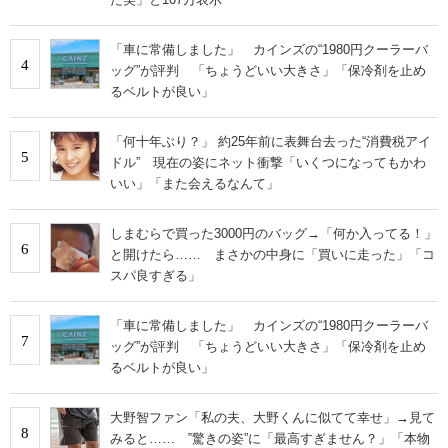
「車に常備しました」 カインズの“1980円クーラーバ
4
ッグ”が評判 「ちょうどいい大きさ」「保冷剤を止め
るベルトが良い」
「何十年ぶり？」 約25年前に表舞台去った“消費税アイ
5
ドル” 現在の姿にネット衝撃「いくつになってもかわ
いい」「また会えるなんて」
しまむらで買った3000円のバッグ→「何か入ってる！」
6
と開けたら…… まさかの中身に「買いに走った」「コ
スパ良すぎる」
「車に常備しました」 カインズの“1980円クーラーバ
7
ッグ”が評判 「ちょうどいい大きさ」「保冷剤を止め
るベルトが良い」
大野智ファン「私の夫、大野くんに似てて幸せ」→見て
8
みると…… ‟驚きの姿”に「最高すぎません？」「本物