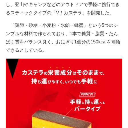
し、登山やキャンプなどのアウトドアで手軽に携行でき
企業向けIT製品の総合サイト
るスティックタイプの「V！カステラ」を開発した。
IT製品の技術・比較・事例
「鶏卵・砂糖・小麦粉・水飴・蜂蜜」という5つのシ
製造業のIT導入・活用を支援
ンプルな材料で作られており、1本で糖質・脂質・たん
ぱく質をバランス良く、おにぎり1個分の150kcalを補給
モノづくり技術者専門サイト
できるとしている。
エレクトロニクス専門サイト
電子設計の基本と応用
エネルギーの専門メディア
建設×テクノロジーの最前線
ちょっと気になるネットの話題