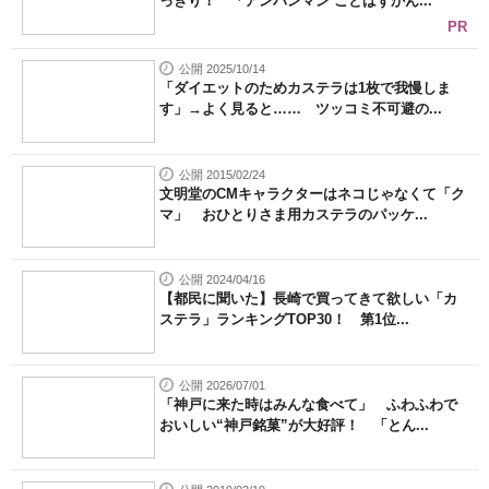
っきり！ 「アンパンマン ことばずかん...
PR
公開 2025/10/14
「ダイエットのためカステラは1枚で我慢しま
す」→よく見ると…… ツッコミ不可避の...
公開 2015/02/24
文明堂のCMキャラクターはネコじゃなくて「ク
マ」 おひとりさま用カステラのパッケ...
公開 2024/04/16
【都民に聞いた】長崎で買ってきて欲しい「カ
ステラ」ランキングTOP30！ 第1位...
公開 2026/07/01
「神戸に来た時はみんな食べて」 ふわふわで
おいしい“神戸銘菓”が大好評！ 「とん...