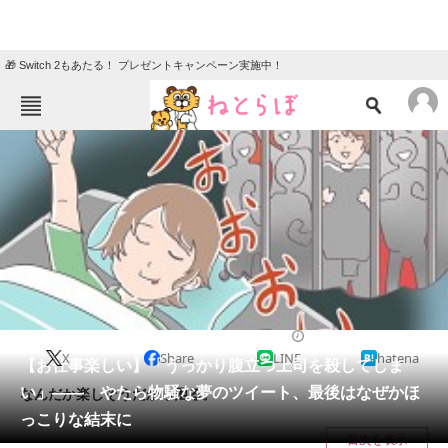
🎁 Switch 2もあたる！ プレゼントキャンペーン実施中！
ねとらぼメニュー
TOP
ニュース
エンタメ
クイズ
グルメ
地域
住まい
教育・育児
動物
リサーチ
2021/05/20 19:34（公開）
X
Share
LINE
hatena
会員記事
【お仕事楽しい】「うっかり腹立つ上司を殺してしま
い」―― やたら物騒な夢のツイート、最後はなぜかほ
なんだか楽しそうだから困る。
メディア
っこりな結末に
目次を表示
注目記事を集めた総合ページ