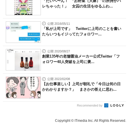
「たいへ〜ん！ “お野菜（大麻）”の所持がバ
レちゃった！」 女囚の生活をゆるふわ...
公開 2016/05/11
「私が上司です」 Twitterに上司のことを書い
たらいつもイジってたフォロワー...
公開 2020/08/27
創業135年の老舗醤油メーカー公式Twitter「フ
ォロワー40人突破を上司に褒...
公開 2022/02/08
【お仕事楽しい】上司が朝礼で「今日は何の日
かわかりますか？」 まさかの答えに思わ...
Recommended by
Copyright © ITmedia Inc. All Rights Reserved.