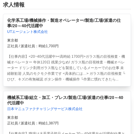
求人情報
化学系工場/機械操作・製造オペレーター/製造/工場/派遣の仕
事/20～40代活躍中
UTエージェント株式会社
東京都
正社員 / 派遣社員：時給1,700円
【仕事内容】<20~40代活躍中><高時給 1700円>ガラス瓶の目視検査・機
械オペレーター 年休120日 残業少なめ!
ガラス瓶の目視検査・機械オペレ
ーター ドリンク剤用ガラス瓶などを製造しているメーカーでのお仕事 未
経験歓迎 人気のモクモク作業です <具体的には…> ガラス瓶の目視検査 └
ひび、キズの有無確認 ボタン操作・機械操作 └作業に慣れてきたら...
機械系工場/組立・加工・プレス/製造/工場/派遣の仕事/20～40
代活躍中
日本マニュファクチャリングサービス株式会社
東京都
正社員 / 派遣社員：時給1,387円
【仕事内容】職場は大手電子部品メーカー 20～40代男女が活躍中!仕事と