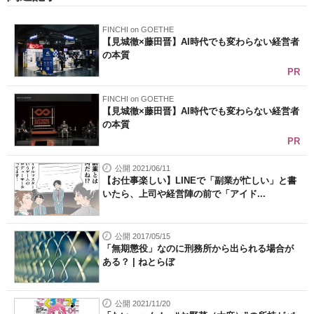
FINCHI on GOETHE
【見城徹×藤田晋】AI時代でも変わらない経営者
の本質
PR
FINCHI on GOETHE
【見城徹×藤田晋】AI時代でも変わらない経営者
の本質
PR
公開 2021/06/11
【お仕事楽しい】LINEで「副業が忙しい」と書
いたら、上司や経営陣の前で「アイド...
公開 2017/05/15
「無期懲役」なのに刑務所から出られる場合が
ある？ | ねとらぼ
公開 2021/11/20