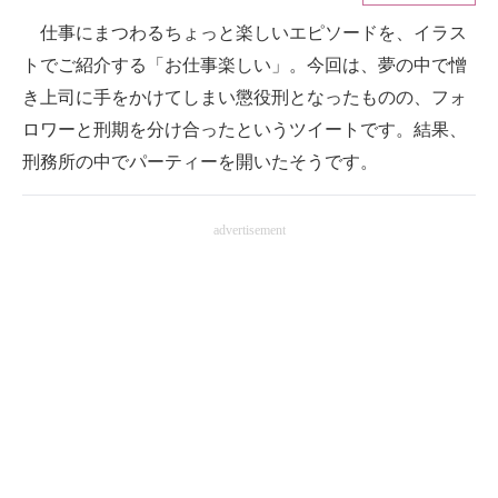
仕事にまつわるちょっと楽しいエピソードを、イラス
ITの今と未来を見通す
トでご紹介する「お仕事楽しい」。今回は、夢の中で憎
スマホと通信の最新トレンド
き上司に手をかけてしまい懲役刑となったものの、フォ
ロワーと刑期を分け合ったというツイートです。結果、
進化するPCとデバイスの未来
刑務所の中でパーティーを開いたそうです。
好きが集まる 比べて選べる
advertisement
ビジネスと働き方のヒント
AI活用のいまが分かる
企業ITのトレンドを詳説
経営リーダーのコミュニティ
マーケ×ITの今がよく分かる
ITエンジニア向け専門サイト