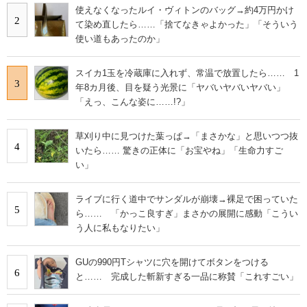
使えなくなったルイ・ヴィトンのバッグ→約4万円かけ
2
て染め直したら……「捨てなきゃよかった」「そういう
使い道もあったのか」
スイカ1玉を冷蔵庫に入れず、常温で放置したら…… 1
3
年8カ月後、目を疑う光景に「ヤバいヤバいヤバい」
「えっ、こんな姿に……!?」
草刈り中に見つけた葉っぱ→「まさかな」と思いつつ抜
4
いたら…… 驚きの正体に「お宝やね」「生命力すご
い」
ライブに行く道中でサンダルが崩壊→裸足で困っていた
5
ら…… 「かっこ良すぎ」まさかの展開に感動「こうい
う人に私もなりたい」
GUの990円Tシャツに穴を開けてボタンをつける
6
と…… 完成した斬新すぎる一品に称賛「これすごい」