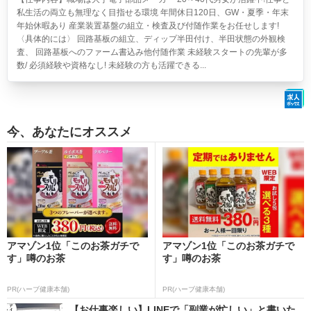
私生活の両立も無理なく目指せる環境 年間休日120日、GW・夏季・年末
年始休暇あり 産業装置基盤の組立・検査及び付随作業をお任せします!
〈具体的には〉 回路基板の組立、ディップ半田付け、半田状態の外観検
査、 回路基板へのファーム書込み他付随作業 未経験スタートの先輩が多
数/ 必須経験や資格なし! 未経験の方も活躍できる...
今、あなたにオススメ
アマゾン1位「このお茶ガチで
アマゾン1位「このお茶ガチで
す」噂のお茶
す」噂のお茶
PR(ハーブ健康本舗)
PR(ハーブ健康本舗)
【お仕事楽しい】LINEで「副業が忙しい」と書いた