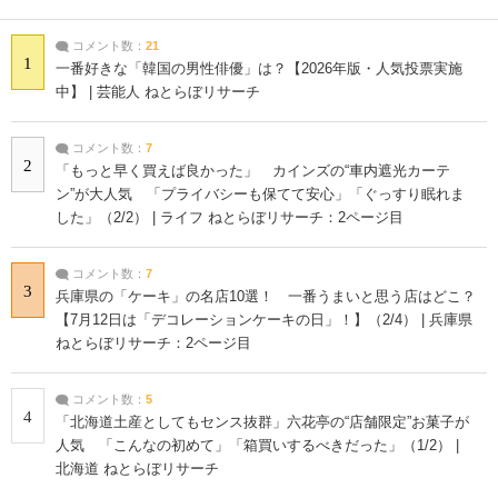
コメント数：
21
1
一番好きな「韓国の男性俳優」は？【2026年版・人気投票実施
中】 | 芸能人 ねとらぼリサーチ
コメント数：
7
2
「もっと早く買えば良かった」 カインズの“車内遮光カーテ
ン”が大人気 「プライバシーも保てて安心」「ぐっすり眠れま
した」（2/2） | ライフ ねとらぼリサーチ：2ページ目
コメント数：
7
3
兵庫県の「ケーキ」の名店10選！ 一番うまいと思う店はどこ？
【7月12日は「デコレーションケーキの日」！】（2/4） | 兵庫県
ねとらぼリサーチ：2ページ目
コメント数：
5
4
「北海道土産としてもセンス抜群」六花亭の“店舗限定”お菓子が
人気 「こんなの初めて」「箱買いするべきだった」（1/2） |
北海道 ねとらぼリサーチ