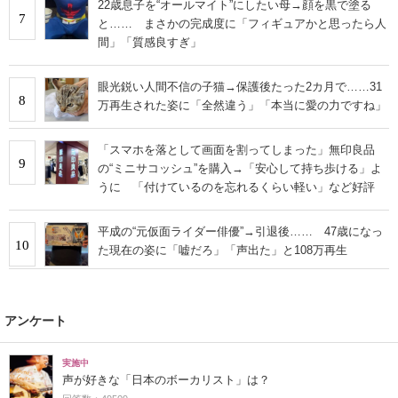
22歳息子を“オールマイト”にしたい母→顔を黒で塗る
7
と…… まさかの完成度に「フィギュアかと思ったら人
間」「質感良すぎ」
眼光鋭い人間不信の子猫→保護後たった2カ月で……31
8
万再生された姿に「全然違う」「本当に愛の力ですね」
「スマホを落として画面を割ってしまった」無印良品
9
の“ミニサコッシュ”を購入→「安心して持ち歩ける」よ
うに 「付けているのを忘れるくらい軽い」など好評
平成の“元仮面ライダー俳優”→引退後…… 47歳になっ
10
た現在の姿に「嘘だろ」「声出た」と108万再生
アンケート
実施中
声が好きな「日本のボーカリスト」は？