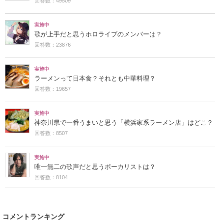
回答数：49509
実施中
歌が上手だと思うホロライブのメンバーは？
回答数：23876
実施中
ラーメンって日本食？それとも中華料理？
回答数：19657
実施中
神奈川県で一番うまいと思う「横浜家系ラーメン店」はどこ？
回答数：8507
実施中
唯一無二の歌声だと思うボーカリストは？
回答数：8104
コメントランキング