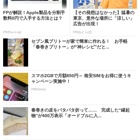
FPが解説！Apple製品を分割手
【その発想はなかった】猛暑の
数料0円で入手する方法とは？
東京、意外な場所に「涼しい」
広告が出現！
PR(Fav-Log)
PR(ねとらぼ)
セブン風ブリトーが家で簡単に作れる！ お手軽
「春巻きブリトー」が“神レシピ”だと...
スマホ2GBで月額850円～ 格安SIMをお得に使うキ
ャンペーン実施中！
PR(IIJmio)
春巻きの皮をパタパタ折って…… 完成した“縁起
物”が400万表示「オードブルに入...