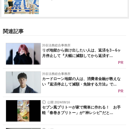
関連記事
渋谷法務総合事務所
リボ地獄から抜け出したい人は、返済を3～6ヶ
月停止して『大幅に減額してから返済す...
PR
渋谷法務総合事務所
カードローン地獄の人は、消費者金融が教えな
い『返済停止して減額・免除する方法』で...
PR
公開 2024/08/16
セブン風ブリトーが家で簡単に作れる！ お手
軽「春巻きブリトー」が“神レシピ”だと...