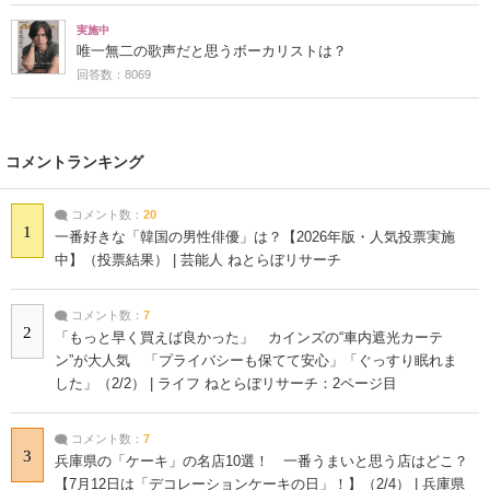
実施中
唯一無二の歌声だと思うボーカリストは？
回答数：8069
コメントランキング
コメント数：
20
1
一番好きな「韓国の男性俳優」は？【2026年版・人気投票実施
中】（投票結果） | 芸能人 ねとらぼリサーチ
コメント数：
7
2
「もっと早く買えば良かった」 カインズの“車内遮光カーテ
ン”が大人気 「プライバシーも保てて安心」「ぐっすり眠れま
した」（2/2） | ライフ ねとらぼリサーチ：2ページ目
コメント数：
7
3
兵庫県の「ケーキ」の名店10選！ 一番うまいと思う店はどこ？
【7月12日は「デコレーションケーキの日」！】（2/4） | 兵庫県