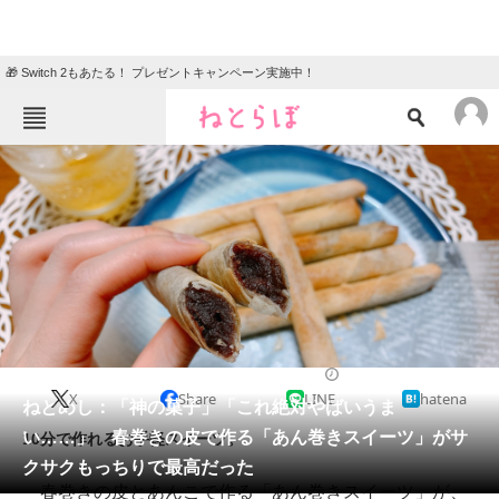
🎁 Switch 2もあたる！ プレゼントキャンペーン実施中！
ねとらぼメニュー
TOP
ニュース
エンタメ
クイズ
グルメ
地域
住まい
教育・育児
動物
リサーチ
2021/05/23 12:15（公開）
X
Share
LINE
hatena
会員記事
ねとめし：「神の菓子」「これ絶対やばいうま
い……」 春巻きの皮で作る「あん巻きスイーツ」がサ
10分で作れるお手軽スイーツ。
メディア
クサクもっちりで最高だった
春巻きの皮とあんこで作る「あん巻きスイーツ」が、
注目記事を集めた総合ページ