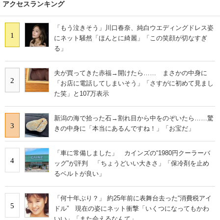
アクセスランキング
「もう泣きそう」川口春奈、純白ウエディングドレス姿
1
にネット騒然「ほんとに綺麗」「この笑顔が切なすぎ
る」
夫が買ってきた赤福→開けたら…… まさかの中身に
2
「お店に電話してしまいそう」「さすがに初めて見まし
た笑」と107万表示
新潟の海で拾った石→割れ目から中をのぞいたら……驚
3
きの中身に「本当にあるんですね！」「お宝だ」
「車に常備しました」 カインズの“1980円クーラーバ
4
ッグ”が評判 「ちょうどいい大きさ」「保冷剤を止め
るベルトが良い」
「何十年ぶり？」 約25年前に表舞台去った“消費税アイ
5
ドル” 現在の姿にネット衝撃「いくつになってもかわ
いい」「また会えるなんて」