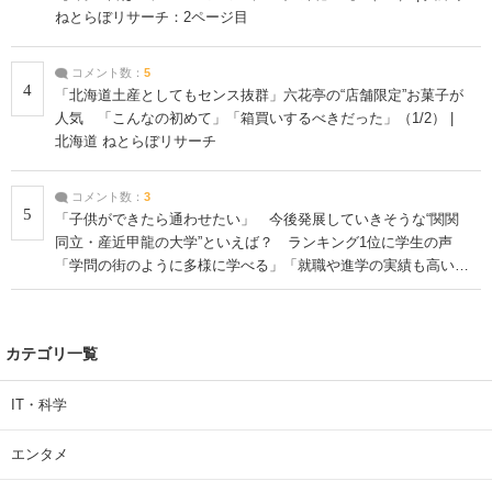
ねとらぼリサーチ：2ページ目
コメント数：
5
4
「北海道土産としてもセンス抜群」六花亭の“店舗限定”お菓子が
人気 「こんなの初めて」「箱買いするべきだった」（1/2） |
北海道 ねとらぼリサーチ
コメント数：
3
5
「子供ができたら通わせたい」 今後発展していきそうな“関関
同立・産近甲龍の大学”といえば？ ランキング1位に学生の声
「学問の街のように多様に学べる」「就職や進学の実績も高い」
| 大学 ねとらぼリサーチ
カテゴリ一覧
IT・科学
エンタメ