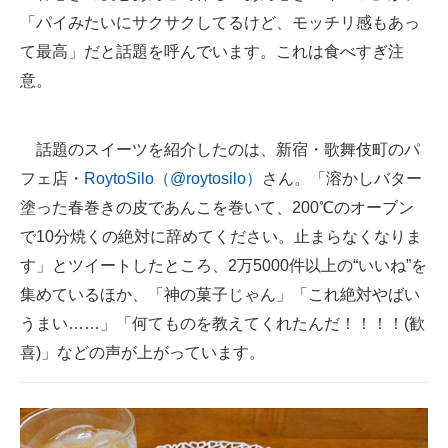
「パイみたいにサクサクしてるけど、モッチリ感もあっ
ITの今と未来を見通す
て最高」だと話題を呼んでいます。これは食べすぎ注
意。
スマホと通信の最新トレンド
進化するPCとデバイスの未来
話題のスイーツを紹介したのは、新宿・歌舞伎町のパ
好きが集まる 比べて選べる
フェ店・
RoytoSilo（@roytosilo）
さん。「溶かしバター
塗った春巻きの皮であんこを巻いて、200℃のオーブン
ビジネスと働き方のヒント
で10分焼くの絶対に辞めてください。止まらなくなりま
AI活用のいまが分かる
す」とツイートしたところ、2万5000件以上の“いいね”を
集めているほか、「神の菓子じゃん」「これ絶対やばい
企業ITのトレンドを詳説
うまい……」「何てものを教えてくれたんだ！！！！(歓
経営リーダーのコミュニティ
喜)」などの声が上がっています。
マーケ×ITの今がよく分かる
ITエンジニア向け専門サイト