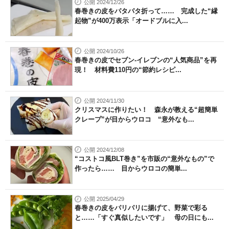
公開 2024/12/26
春巻きの皮をパタパタ折って…… 完成した“縁
起物”が400万表示「オードブルに入...
公開 2024/10/26
春巻きの皮でセブン-イレブンの“人気商品”を再
現！ 材料費110円の“節約レシピ...
公開 2024/11/30
クリスマスに作りたい！ 森永が教える“超簡単
クレープ”が目からウロコ “意外なも...
公開 2024/12/08
“コストコ風BLT巻き”を市販の“意外なもの”で
作ったら…… 目からウロコの簡単...
公開 2025/04/29
春巻きの皮をパリパリに揚げて、野菜で彩る
と……「すぐ真似したいです」 母の日にも...