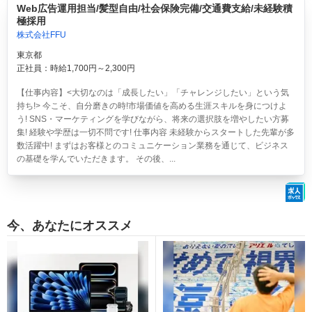
Web広告運用担当/髪型自由/社会保険完備/交通費支給/未経験積
極採用
株式会社FFU
東京都
正社員：時給1,700円～2,300円
【仕事内容】<大切なのは「成長したい」「チャレンジしたい」という気
持ち!> 今こそ、自分磨きの時!市場価値を高める生涯スキルを身につけよ
う! SNS・マーケティングを学びながら、将来の選択肢を増やしたい方募
集! 経験や学歴は一切不問です! 仕事内容 未経験からスタートした先輩が多
数活躍中! まずはお客様とのコミュニケーション業務を通じて、ビジネス
の基礎を学んでいただきます。 その後、...
今、あなたにオススメ