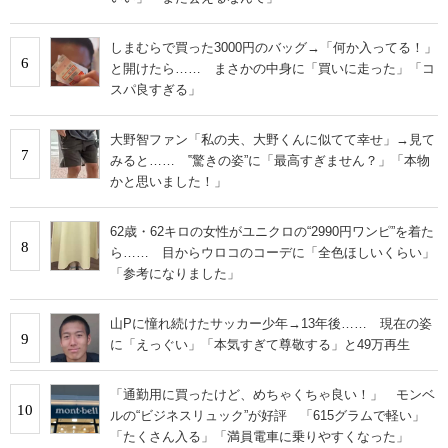
しまむらで買った3000円のバッグ→「何か入ってる！」
6
と開けたら…… まさかの中身に「買いに走った」「コ
スパ良すぎる」
大野智ファン「私の夫、大野くんに似てて幸せ」→見て
7
みると…… ‟驚きの姿”に「最高すぎません？」「本物
かと思いました！」
62歳・62キロの女性がユニクロの“2990円ワンピ”を着た
8
ら…… 目からウロコのコーデに「全色ほしいくらい」
「参考になりました」
山Pに憧れ続けたサッカー少年→13年後…… 現在の姿
9
に「えっぐい」「本気すぎて尊敬する」と49万再生
「通勤用に買ったけど、めちゃくちゃ良い！」 モンベ
10
ルの“ビジネスリュック”が好評 「615グラムで軽い」
「たくさん入る」「満員電車に乗りやすくなった」