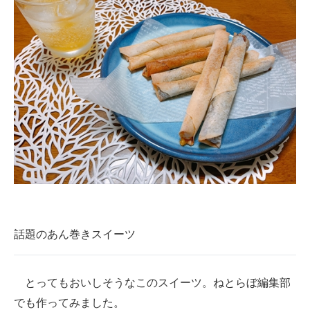
企業向けIT製品の総合サイト
IT製品の技術・比較・事例
製造業のIT導入・活用を支援
モノづくり技術者専門サイト
エレクトロニクス専門サイト
電子設計の基本と応用
エネルギーの専門メディア
建設×テクノロジーの最前線
話題のあん巻きスイーツ
ちょっと気になるネットの話題
とってもおいしそうなこのスイーツ。ねとらぼ編集部
でも作ってみました。