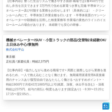
【仕事内容】整った生活リズムで働きやすさ抜群 職場では1食450円で仕
出し弁当を注文できます 3万円代で住める家電つき寮も完備 半導体マシン
オペレーター及び付随する業務をお任せします! 〈具体的には〉 ・クリー
ンルーム内にて、半導体加工作業全般を行います ・半導体装置のマシーン
オペレーターや顕微鏡を活用した検査業務等 作業場の黄色のライトのイエ
ロールームの場合があります。 未経験でも安心の研修...
機械オペレーター/SUV・小型トラックの部品/交替制/未経験OK/
土日休み中心/寮無料
株式会社平山
東京都
正社員 / 派遣社員：時給2,375円
【仕事内容】<協力しながら進める職場です> 周囲と連携しながら業務を進
めるため、一人で抱え込むことなく働けます。 無期雇用派遣登用&直接雇
用のチャンスあり!髪型自由であなたらしく働ける <おすすめポイント> ・
時給1900円で月収43万1885円以上可(残業、深夜、休出手当含む) ・深夜
時給は2375円、給与の前払い制度もあります(規定あり) ・6:30〜15:20と
17:15〜翌2:05の...