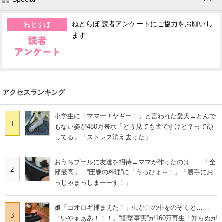
ねとらぼ 読者アンケートにご協力をお願いし
ます
アクセスランキング
小学生に「ママー！ヤギー！」と言われた愛犬→とんで
1
もない姿が480万表示「どう見ても犬ですけど？って顔
してる」「ストレス消え去った」
おうちプールに友達を招待→ママが作ったのは……「全
2
部最高」 “圧巻の料理”に「うっひょ～！」「勝手にお
っじゃまっしまーーす！」
娘「コオロギ捕まえた！」虫かごの中をのぞくと……
3
「いやぁぁあ！！！」“衝撃事実”が160万再生「知らぬが