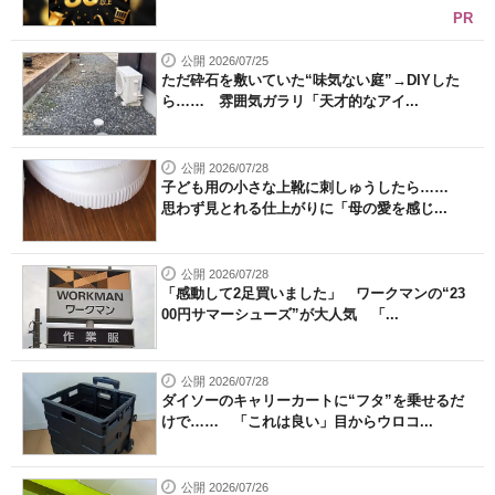
PR
公開 2026/07/25
ただ砕石を敷いていた“味気ない庭”→DIYした
ら…… 雰囲気ガラリ「天才的なアイ...
公開 2026/07/28
子ども用の小さな上靴に刺しゅうしたら……
思わず見とれる仕上がりに「母の愛を感じ...
公開 2026/07/28
「感動して2足買いました」 ワークマンの“23
00円サマーシューズ”が大人気 「...
公開 2026/07/28
ダイソーのキャリーカートに“フタ”を乗せるだ
けで…… 「これは良い」目からウロコ...
公開 2026/07/26