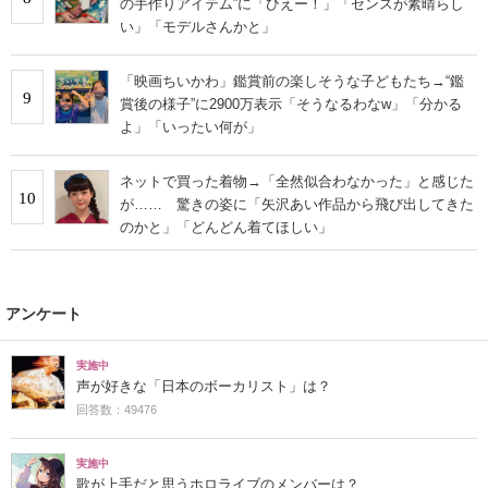
の手作りアイテム”に「ひえー！」「センスが素晴らし
い」「モデルさんかと」
「映画ちいかわ」鑑賞前の楽しそうな子どもたち→“鑑
9
賞後の様子”に2900万表示「そうなるわなw」「分かる
よ」「いったい何が」
ネットで買った着物→「全然似合わなかった」と感じた
10
が…… 驚きの姿に「矢沢あい作品から飛び出してきた
のかと」「どんどん着てほしい」
アンケート
実施中
声が好きな「日本のボーカリスト」は？
回答数：49476
実施中
歌が上手だと思うホロライブのメンバーは？