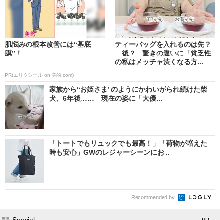
肌悩みの根本改善には“基底
ティーバッグを入れるのは先？
膜”！
後？ 驚きの違いに「貧乏性
の私はメッチャ渋くなる方...
PR(エリクシール on 美的.com)
家族から“お姫さま”のようにかわいがられ続けた柴
犬、6年後…… 現在の姿に「大優...
「トートでもリュックでも最高！」「荷物が増えた
時も安心」GWのレジャーシーンにお...
Recommended by
Special
- PR -