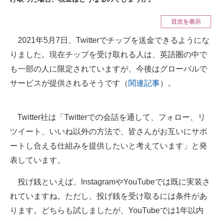
ITの今と未来を見通す
目次を表示
2021年5月7日、Twitterでチップを送金できるようにな
スマホと通信の最新トレンド
りました。現在チップを受け取れる人は、英語圏の中で
進化するPCとデバイスの未来
も一部の人に限定されていますが、今後はグローバルで
サービスが提供されるそうです（
関連記事
）。
好きが集まる 比べて選べる
ビジネスと働き方のヒント
Twitter社は「Twitterでの会話を通して、フォロー、リ
AI活用のいまが分かる
ツイート、いいね以外の方法で、皆さんがお互いにサポ
ートし合える仕組みを提供したいと考えています」と発
企業ITのトレンドを詳説
表しています。
経営リーダーのコミュニティ
投げ銭といえば、InstagramやYouTubeでは既に実装さ
マーケ×ITの今がよく分かる
れていますね。ただし、投げ銭を受け取るには条件があ
ります。どちらも試しましたが、YouTubeでは1年以内
ITエンジニア向け専門サイト