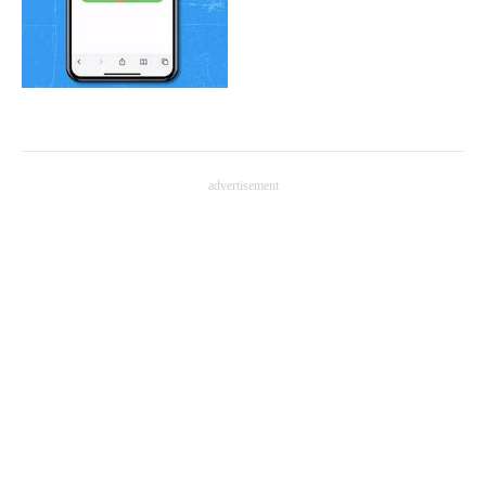
advertisement