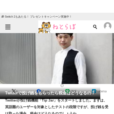
🎁 Switch 2もあたる！ プレゼントキャンペーン実施中！
ねとらぼメニュー
TOP
ニュース
エンタメ
クイズ
グルメ
地域
住まい
教育・育児
動物
リサーチ
2021/06/01 09:00（公開）
X
Share
LINE
hatena
会員記事
Twitterで投げ銭をもらったら税金はどうなるの？
Twitterが投げ銭機能「Tip Jar」をスタートしました。まずは、
メディア
英語圏のユーザーを対象としたテストの段階ですが、投げ銭を受
け取った場合、税金はどうなるのでしょうか。
注目記事を集めた総合ページ