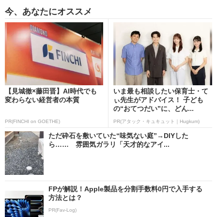
今、あなたにオススメ
【見城徹×藤田晋】AI時代でも
いま最も相談したい保育士・て
変わらない経営者の本質
ぃ先生がアドバイス！ 子ども
の“おてつだい”に、どん...
PR(FINCHI on GOETHE)
PR(アタック・キュキュット｜Hugkum)
ただ砕石を敷いていた“味気ない庭”→DIYした
ら…… 雰囲気ガラリ「天才的なアイ...
FPが解説！Apple製品を分割手数料0円で入手する
方法とは？
PR(Fav-Log)