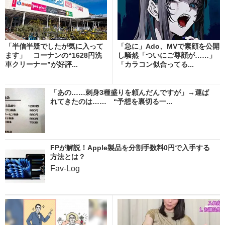
「半信半疑でしたが気に入って
「急に」Ado、MVで素顔を公開
ます」 コーナンの“1628円洗
し騒然「ついにご尊顔が……」
車クリーナー”が好評...
「カラコン似合ってる...
「あの……刺身3種盛りを頼んだんですが」→運ば
れてきたのは…… “予想を裏切る一...
FPが解説！Apple製品を分割手数料0円で入手する
方法とは？
Fav-Log