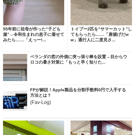
55年前に祖母が作った“子ども
トイプー2匹を“サマーカット”し
服”→令和生まれの息子に着せて
てもらったら……「唐揚げだw
みたら……「えっー!...
w」通行人に二度見さ...
ベランダの窓の外側に突っ張り棒を設置→目からウ
ロコの暑さ対策に「もっと早く知りた...
FPが解説！Apple製品を分割手数料0円で入手する
方法とは？
(Fav-Log)