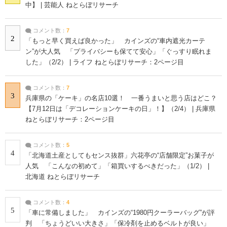
中】 | 芸能人 ねとらぼリサーチ
コメント数：
7
2
「もっと早く買えば良かった」 カインズの“車内遮光カーテ
ン”が大人気 「プライバシーも保てて安心」「ぐっすり眠れま
した」（2/2） | ライフ ねとらぼリサーチ：2ページ目
コメント数：
7
3
兵庫県の「ケーキ」の名店10選！ 一番うまいと思う店はどこ？
【7月12日は「デコレーションケーキの日」！】（2/4） | 兵庫県
ねとらぼリサーチ：2ページ目
コメント数：
5
4
「北海道土産としてもセンス抜群」六花亭の“店舗限定”お菓子が
人気 「こんなの初めて」「箱買いするべきだった」（1/2） |
北海道 ねとらぼリサーチ
コメント数：
4
5
「車に常備しました」 カインズの“1980円クーラーバッグ”が評
判 「ちょうどいい大きさ」「保冷剤を止めるベルトが良い」