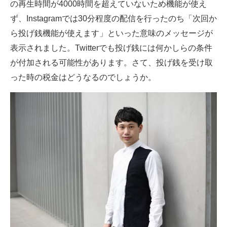
の再生時間が4000時間を超えていないため機能が使え
企業向けIT製品の総合サイト
ず、Instagramでは30分程度の配信を行ったのち「次回か
ら投げ銭機能が使えます」といった意味のメッセージが
IT製品の技術・比較・事例
表示されました。Twitterでも投げ銭には何かしらの条件
製造業のIT導入・活用を支援
が付加される可能性があります。さて、投げ銭を受け取
った時の税金はどうなるのでしょうか。
モノづくり技術者専門サイト
エレクトロニクス専門サイト
電子設計の基本と応用
エネルギーの専門メディア
建設×テクノロジーの最前線
ちょっと気になるネットの話題