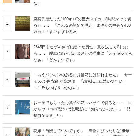
仏」
廃棄予定だった“100キロ”の巨大スイカ→8時間かけて切
4
ると…… 「こんなの初めて見た」まさかの中身が450
万再生「すごすぎやろw」
2845日もヒゲを伸ばし続けた男性→意を決して剃った
5
ら…… 親戚に怒られたまさかの理由に「えぇwwwそん
なぁ」「どんまいです」
「もうパッキンのあるお弁当箱には戻れません」 サー
6
モスの“弁当箱”が高評価 「想像以上に洗いやすい」
「ご飯もへばりつかない」
お土産でもらったお菓子の箱→ハサミで切ると…… 目
7
からウロコの“驚きの活用法”に「知らなかった…」「発
想力が羨ましい」
花嫁「自慢していいですか」 着物にぴったりな“祖母
8