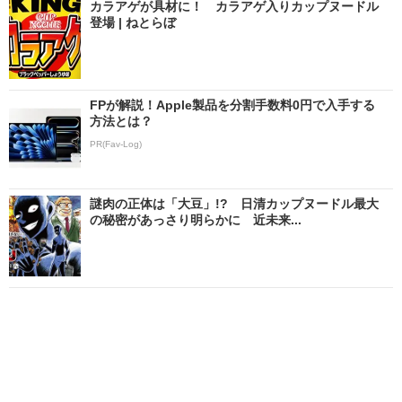
カラアゲが具材に！ カラアゲ入りカップヌードル
登場 | ねとらぼ
FPが解説！Apple製品を分割手数料0円で入手する
方法とは？
PR(Fav-Log)
謎肉の正体は「大豆」!? 日清カップヌードル最大
の秘密があっさり明らかに 近未来...