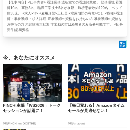
【仕事内容】<仕事内容> 看護業務 透析室での看護師業務。 勤務環境 看護
師10名、事務3名、臨床工学技士5名が在籍。透析患者数約120名、ベッド
数38床。 <求人PR> <雇用形態>正社員 <雇用期間の有無>なし <職種>看護
師・准看護師 ・求人詳細: 正看護師の資格をお持ちの方 准看護師の資格を
お持ちの方 未経験者大歓迎 非常勤の方は経験者のみ応募可能です。 <応募
要件(必須資格...
今、あなたにオススメ
FINCHI主催「IVS2026」トーク
【毎日変わる】Amazonタイム
セッションが話題に！
セールが見逃せない！
PR(FINCHI on GOETHE)
PR(Amazon)