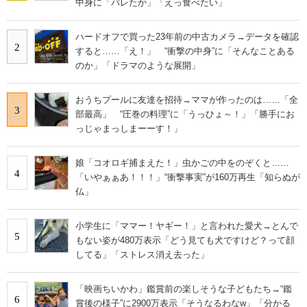
中身に「バレたか」「えっ食べたい」
ハードオフで買った23年前の中古カメラ→データを確認
2
すると……「え！」 “衝撃の中身”に「そんなことある
のか」「ドラマのような展開」
おうちプールに友達を招待→ママが作ったのは……「全
3
部最高」 “圧巻の料理”に「うっひょ～！」「勝手にお
っじゃまっしまーーす！」
娘「コオロギ捕まえた！」虫かごの中をのぞくと……
4
「いやぁぁあ！！！」“衝撃事実”が160万再生「知らぬが
仏」
小学生に「ママー！ヤギー！」と言われた愛犬→とんで
5
もない姿が480万表示「どう見ても犬ですけど？って顔
してる」「ストレス消え去った」
「映画ちいかわ」鑑賞前の楽しそうな子どもたち→“鑑
6
賞後の様子”に2900万表示「そうなるわなw」「分かる