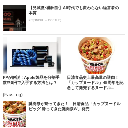
【見城徹×藤田晋】AI時代でも変わらない経営者の
本質
PR(FINCHI on GOETHE)
FPが解説！Apple製品を分割手
日清食品史上最高量の謎肉！
数料0円で入手する方法とは？
「カップヌードル」45周年を記
念して発売するヌードル...
(Fav-Log)
謎肉祭が帰ってきた！ 日清食品「カップヌードル
ビッグ 帰ってきた謎肉祭W」発売...