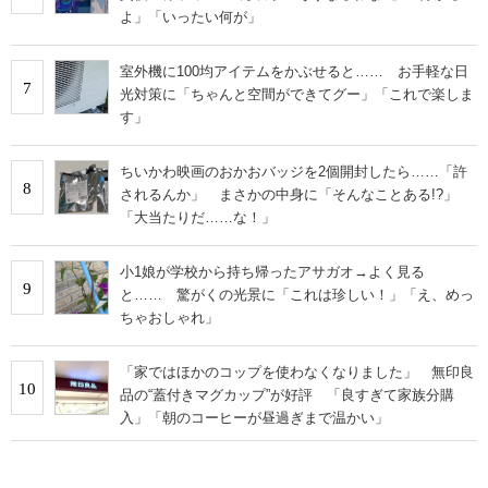
よ」「いったい何が」
室外機に100均アイテムをかぶせると…… お手軽な日
7
光対策に「ちゃんと空間ができてグー」「これで楽しま
す」
ちいかわ映画のおかおバッジを2個開封したら……「許
8
されるんか」 まさかの中身に「そんなことある!?」
「大当たりだ……な！」
小1娘が学校から持ち帰ったアサガオ→よく見る
9
と…… 驚がくの光景に「これは珍しい！」「え、めっ
ちゃおしゃれ」
「家ではほかのコップを使わなくなりました」 無印良
10
品の“蓋付きマグカップ”が好評 「良すぎて家族分購
入」「朝のコーヒーが昼過ぎまで温かい」