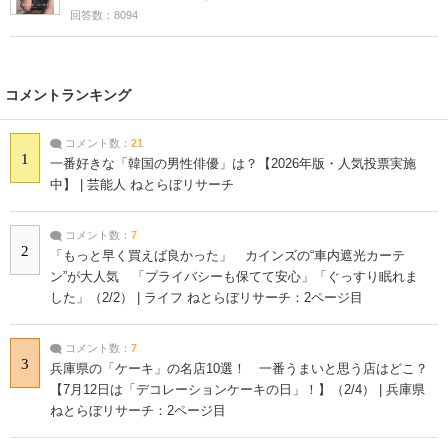
回答数：8094
コメントランキング
コメント数：
21
1
一番好きな「韓国の男性俳優」は？【2026年版・人気投票実施
中】 | 芸能人 ねとらぼリサーチ
コメント数：
7
2
「もっと早く買えば良かった」 カインズの“車内遮光カーテ
ン”が大人気 「プライバシーも保てて安心」「ぐっすり眠れま
した」（2/2） | ライフ ねとらぼリサーチ：2ページ目
コメント数：
7
3
兵庫県の「ケーキ」の名店10選！ 一番うまいと思う店はどこ？
【7月12日は「デコレーションケーキの日」！】（2/4） | 兵庫県
ねとらぼリサーチ：2ページ目