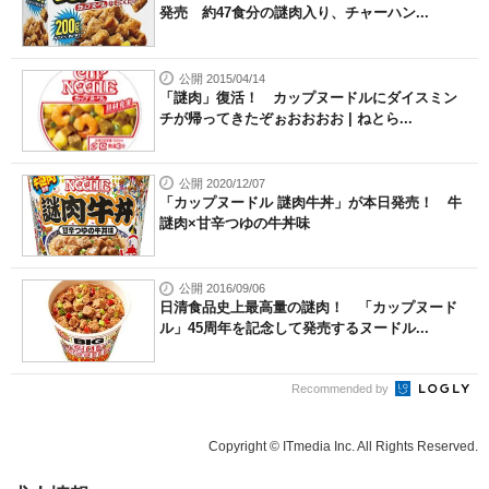
発売 約47食分の謎肉入り、チャーハン...
公開 2015/04/14
「謎肉」復活！ カップヌードルにダイスミン
チが帰ってきたぞぉおおおお | ねとら...
公開 2020/12/07
「カップヌードル 謎肉牛丼」が本日発売！ 牛
謎肉×甘辛つゆの牛丼味
公開 2016/09/06
日清食品史上最高量の謎肉！ 「カップヌード
ル」45周年を記念して発売するヌードル...
Recommended by
Copyright © ITmedia Inc. All Rights Reserved.