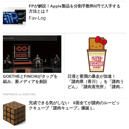
FPが解説！Apple製品を分割手数料0円で入手する
方法とは？
Fav-Log
GOETHEとFINCHIがタッグを
日清と要潤の暴走が加速！
組み、新メディアを創設
「謎肉県（香川）」を「謎肉う
どん」「謎肉直売所」「謎肉...
PR(FINCHI on GOETHE)
完成できる気がしない 6面全てが謎肉のルービッ
クキューブ「謎肉キューブ」爆誕 |...