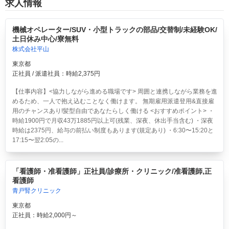
求人情報
機械オペレーター/SUV・小型トラックの部品/交替制/未経験OK/
土日休み中心/寮無料
株式会社平山
東京都
正社員 / 派遣社員：時給2,375円
【仕事内容】<協力しながら進める職場です> 周囲と連携しながら業務を進
めるため、一人で抱え込むことなく働けます。 無期雇用派遣登用&直接雇
用のチャンスあり!髪型自由であなたらしく働ける <おすすめポイント> ・
時給1900円で月収43万1885円以上可(残業、深夜、休出手当含む) ・深夜
時給は2375円、給与の前払い制度もあります(規定あり) ・6:30〜15:20と
17:15〜翌2:05の...
「看護師・准看護師」正社員/診療所・クリニック/准看護師,正
看護師
青戸腎クリニック
東京都
正社員：時給2,000円～