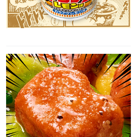
企業向けIT製品の総合サイト
IT製品の技術・比較・事例
製造業のIT導入・活用を支援
モノづくり技術者専門サイト
エレクトロニクス専門サイト
電子設計の基本と応用
エネルギーの専門メディア
建設×テクノロジーの最前線
ちょっと気になるネットの話題