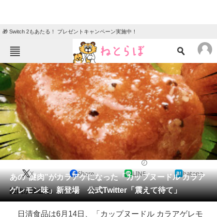
🎁 Switch 2もあたる！ プレゼントキャンペーン実施中！
ねとらぼメニュー
TOP
ニュース
エンタメ
クイズ
グルメ
地域
住まい
教育・育児
動物
リサーチ
2021/06/07 17:05（公開）
X
Share
LINE
hatena
会員記事
あの“謎肉”がカラアゲになった「カップヌードル カラア
ゲレモン味」新登場 公式Twitter「震えて待て」
謎肉が謎進化。
メディア
日清食品は6月14日、「カップヌードル カラアゲレモ
注目記事を集めた総合ページ