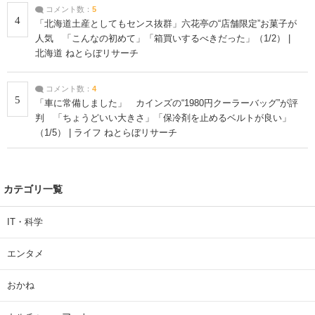
コメント数：
5
4
「北海道土産としてもセンス抜群」六花亭の“店舗限定”お菓子が
人気 「こんなの初めて」「箱買いするべきだった」（1/2） |
北海道 ねとらぼリサーチ
コメント数：
4
5
「車に常備しました」 カインズの“1980円クーラーバッグ”が評
判 「ちょうどいい大きさ」「保冷剤を止めるベルトが良い」
（1/5） | ライフ ねとらぼリサーチ
カテゴリ一覧
IT・科学
エンタメ
おかね