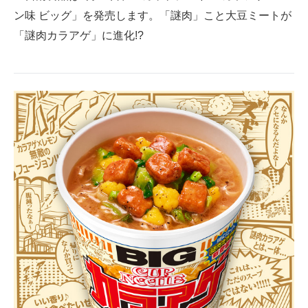
ン味 ビッグ」を発売します。「謎肉」こと大豆ミートが
ITの今と未来を見通す
「謎肉カラアゲ」に進化!?
スマホと通信の最新トレンド
進化するPCとデバイスの未来
好きが集まる 比べて選べる
ビジネスと働き方のヒント
AI活用のいまが分かる
企業ITのトレンドを詳説
経営リーダーのコミュニティ
マーケ×ITの今がよく分かる
ITエンジニア向け専門サイト