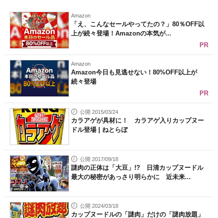
Amazon
「え、こんなセールやってたの？」80％OFF以
上が続々登場！Amazonの本気が...
PR
Amazon
Amazon今日も見逃せない！80%OFF以上が
続々登場
PR
公開 2015/03/24
カラアゲが具材に！ カラアゲ入りカップヌー
ドル登場 | ねとらぼ
公開 2017/09/18
謎肉の正体は「大豆」!? 日清カップヌードル
最大の秘密があっさり明らかに 近未来...
公開 2024/03/18
カップヌードルの「謎肉」だけの「謎肉放題」