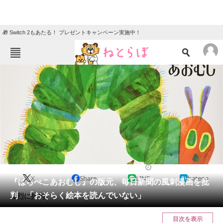
🎁 Switch 2もあたる！ プレゼントキャンペーン実施中！
ねとらぼメニュー
TOP
ニュース
エンタメ
クイズ
グルメ
地域
住まい
教育・育児
動物
リサーチ
2021/06/09 12:30（公開）
X
Share
LINE
hatena
会員記事
『はらぺこあおむし』の版元、毎日新聞の風刺漫画を批
判 「おそらく絵本を読んでいない」
痛烈に批判。
メディア
目次を表示
注目記事を集めた総合ページ