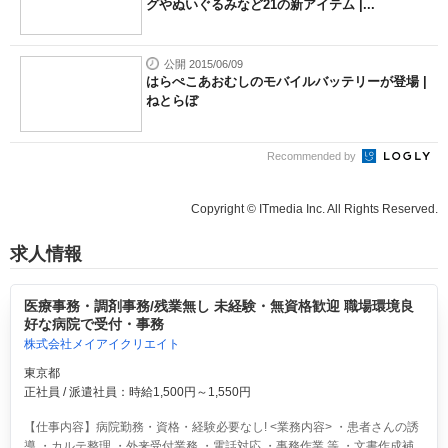
グやぬいぐるみなど21の新アイテム |...
公開 2015/06/09
はらぺこあおむしのモバイルバッテリーが登場 |
ねとらぼ
Recommended by
Copyright © ITmedia Inc. All Rights Reserved.
求人情報
医療事務・調剤事務/残業無し 未経験・無資格歓迎 職場環境良
好な病院で受付・事務
株式会社メイアイクリエイト
東京都
正社員 / 派遣社員：時給1,500円～1,550円
【仕事内容】病院勤務・資格・経験必要なし! <業務内容> ・患者さんの誘
導 ・カルテ整理 ・外来受付業務 ・電話対応 ・事務作業 等 ・文書作成補