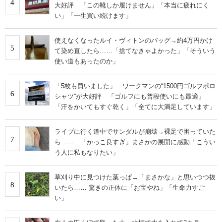
4
大好評 「この靴しか履けません」「本当に疲れにく
い」「一生買い続けます」
使えなくなったルイ・ヴィトンのバッグ→約4万円かけ
5
て染め直したら……「捨てなきゃよかった」「そういう
使い道もあったのか」
「5枚も買いました」 ワークマンの“1500円ゴルフポロ
6
シャツ”が大好評 「ゴルフにも普段使いにも最適」
「汗をかいてもすぐ乾く」「全てに大満足しています」
ライブに行く道中でサンダルが崩壊→裸足で困っていた
7
ら…… 「かっこ良すぎ」まさかの展開に感動「こうい
う人に私もなりたい」
草刈り中に見つけた葉っぱ→「まさかな」と思いつつ抜
8
いたら…… 驚きの正体に「お宝やね」「生命力すご
い」