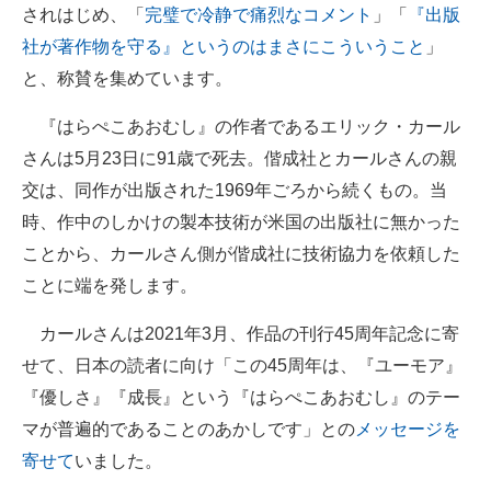
されはじめ、「
完璧で冷静で痛烈なコメント
」「
『出版
社が著作物を守る』というのはまさにこういうこと
」
と、称賛を集めています。
『はらぺこあおむし』の作者であるエリック・カール
さんは5月23日に91歳で死去。偕成社とカールさんの親
交は、同作が出版された1969年ごろから続くもの。当
時、作中のしかけの製本技術が米国の出版社に無かった
ことから、カールさん側が偕成社に技術協力を依頼した
ことに端を発します。
カールさんは2021年3月、作品の刊行45周年記念に寄
せて、日本の読者に向け「この45周年は、『ユーモア』
『優しさ』『成長』という『はらぺこあおむし』のテー
マが普遍的であることのあかしです」との
メッセージを
寄せて
いました。