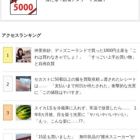
アクセスランキング
仲里依紗、ディズニーランドで買った1800円土産を「こ
1
れは買わなきゃでしょ！」 「すっごい上手お買い物」
と自画自賛
セカストに50着以上の服を買取依頼→渡されたレシート
2
は…… 「支払いまで何日か待たされた」衝撃的な光景
に「この値段はヤバすぎ」
スイカ1玉を冷蔵庫に入れず、常温で放置したら…… 1
3
年8カ月後、目を疑う光景に「ヤバいヤバいヤバい」
「えっ、こんな姿に……!?」
「15足も買いました」 無印良品の“撥水スニーカー”が