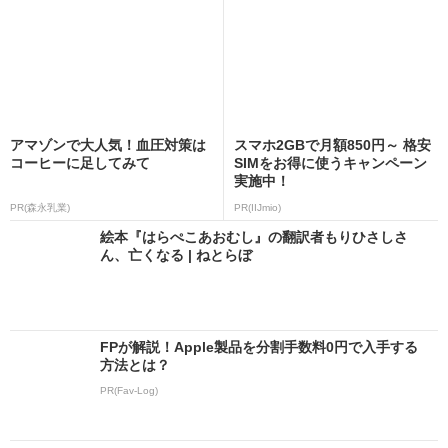
アマゾンで大人気！血圧対策は
スマホ2GBで月額850円～ 格安
コーヒーに足してみて
SIMをお得に使うキャンペーン
実施中！
PR(森永乳業)
PR(IIJmio)
絵本『はらぺこあおむし』の翻訳者もりひさしさ
ん、亡くなる | ねとらぼ
FPが解説！Apple製品を分割手数料0円で入手する
方法とは？
PR(Fav-Log)