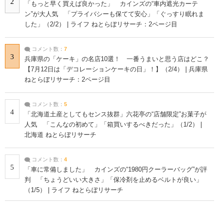
2
「もっと早く買えば良かった」 カインズの“車内遮光カーテ
ン”が大人気 「プライバシーも保てて安心」「ぐっすり眠れま
した」（2/2） | ライフ ねとらぼリサーチ：2ページ目
コメント数：
7
3
兵庫県の「ケーキ」の名店10選！ 一番うまいと思う店はどこ？
【7月12日は「デコレーションケーキの日」！】（2/4） | 兵庫県
ねとらぼリサーチ：2ページ目
コメント数：
5
4
「北海道土産としてもセンス抜群」六花亭の“店舗限定”お菓子が
人気 「こんなの初めて」「箱買いするべきだった」（1/2） |
北海道 ねとらぼリサーチ
コメント数：
4
5
「車に常備しました」 カインズの“1980円クーラーバッグ”が評
判 「ちょうどいい大きさ」「保冷剤を止めるベルトが良い」
（1/5） | ライフ ねとらぼリサーチ