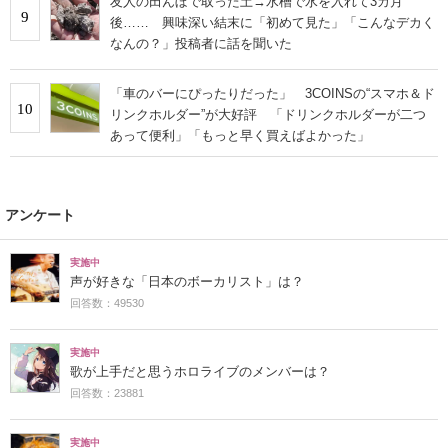
友人の田んぼで取った土→水槽で水を入れて3カ月
9
後…… 興味深い結末に「初めて見た」「こんなデカく
なんの？」投稿者に話を聞いた
「車のバーにぴったりだった」 3COINSの“スマホ＆ド
10
リンクホルダー”が大好評 「ドリンクホルダーが二つ
あって便利」「もっと早く買えばよかった」
アンケート
実施中
声が好きな「日本のボーカリスト」は？
回答数：49530
実施中
歌が上手だと思うホロライブのメンバーは？
回答数：23881
実施中