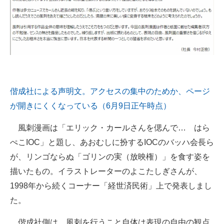
企業向けIT製品の総合サイト
IT製品の技術・比較・事例
製造業のIT導入・活用を支援
モノづくり技術者専門サイト
偕成社による声明文。アクセスの集中のためか、ページ
エレクトロニクス専門サイト
が開きにくくなっている（6月9日正午時点）
電子設計の基本と応用
風刺漫画は「エリック・カールさんを偲んで… はら
エネルギーの専門メディア
ぺこIOC」と題し、あおむしに扮するIOCのバッハ会長ら
が、リンゴならぬ「ゴリンの実（放映権）」を食す姿を
建設×テクノロジーの最前線
描いたもの。イラストレーターのよこたしぎさんが、
ちょっと気になるネットの話題
1998年から続くコーナー「経世済民術」上で発表しまし
た。
偕成社側は、風刺を行うこと自体は表現の自由の観点