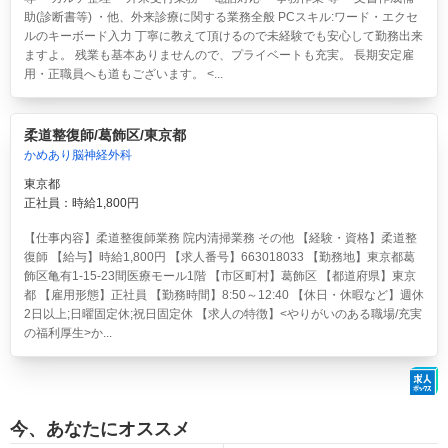
助(診断書等) ・他、外来診療に関する業務全般 PCスキル:ワード・エクセ
ルのキーボード入力 丁寧に教えて頂けるので未経験でも安心して勤務出来
ますよ。 残業も基本ありませんので、プライベートも充実。 長期安定雇
用・正職員へも道もございます。 <...
柔道整復師/葛飾区/東京都
かめあり脳神経外科
東京都
正社員：時給1,800円
【仕事内容】柔道整復師業務 院内清掃業務 その他 【経験・資格】柔道整
復師 【給与】時給1,800円 【求人番号】663018033 【勤務地】東京都葛
飾区亀有1-15-23間医療モール1階 【市区町村】葛飾区 【都道府県】東京
都 【雇用形態】正社員 【勤務時間】8:50～12:40 【休日・休暇など】週休
2日以上;日曜固定休;祝日固定休 【求人の特徴】<やりがいのある職場/充実
の福利厚生>か...
今、あなたにオススメ