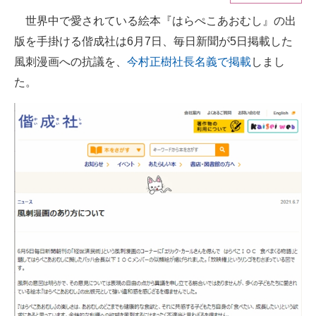
世界中で愛されている絵本『はらぺこあおむし』の出
ITの今と未来を見通す
版を手掛ける偕成社は6月7日、毎日新聞が5日掲載した
スマホと通信の最新トレンド
風刺漫画への抗議を、
今村正樹社長名義で掲載
しまし
た。
進化するPCとデバイスの未来
好きが集まる 比べて選べる
ビジネスと働き方のヒント
AI活用のいまが分かる
企業ITのトレンドを詳説
経営リーダーのコミュニティ
マーケ×ITの今がよく分かる
ITエンジニア向け専門サイト