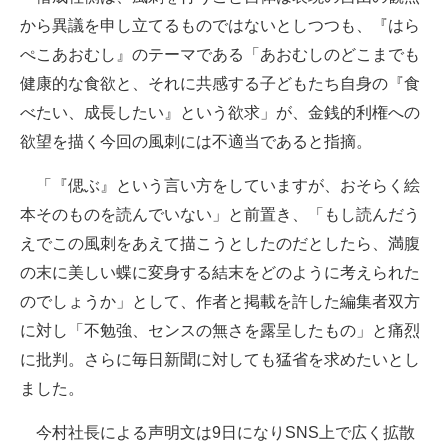
から異議を申し立てるものではないとしつつも、『はら
ぺこあおむし』のテーマである「あおむしのどこまでも
健康的な食欲と、それに共感する子どもたち自身の『食
べたい、成長したい』という欲求」が、金銭的利権への
欲望を描く今回の風刺には不適当であると指摘。
「『偲ぶ』という言い方をしていますが、おそらく絵
本そのものを読んでいない」と前置き、「もし読んだう
えでこの風刺をあえて描こうとしたのだとしたら、満腹
の末に美しい蝶に変身する結末をどのように考えられた
のでしょうか」として、作者と掲載を許した編集者双方
に対し「不勉強、センスの無さを露呈したもの」と痛烈
に批判。さらに毎日新聞に対しても猛省を求めたいとし
ました。
今村社長による声明文は9日になりSNS上で広く拡散