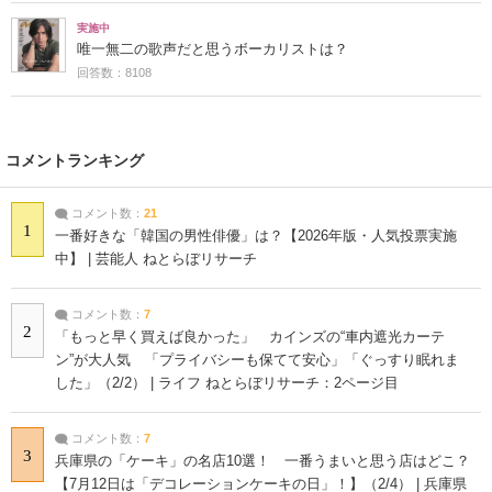
実施中
唯一無二の歌声だと思うボーカリストは？
回答数：8108
コメントランキング
コメント数：
21
1
一番好きな「韓国の男性俳優」は？【2026年版・人気投票実施
中】 | 芸能人 ねとらぼリサーチ
コメント数：
7
2
「もっと早く買えば良かった」 カインズの“車内遮光カーテ
ン”が大人気 「プライバシーも保てて安心」「ぐっすり眠れま
した」（2/2） | ライフ ねとらぼリサーチ：2ページ目
コメント数：
7
3
兵庫県の「ケーキ」の名店10選！ 一番うまいと思う店はどこ？
【7月12日は「デコレーションケーキの日」！】（2/4） | 兵庫県