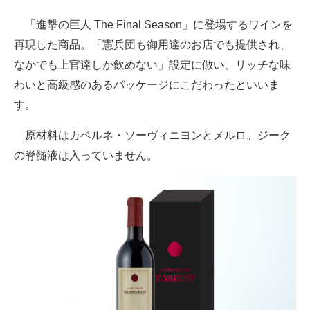
企業向けIT製品の総合サイト
「進撃の巨人 The Final Season」に登場するワインを
再現した商品。「憲兵団も御用達のお店でも提供され、
IT製品の技術・比較・事例
なかでも上官達しか飲めない」設定に倣い、リッチな味
製造業のIT導入・活用を支援
わいと高級感のあるパッケージにこだわったといいま
す。
モノづくり技術者専門サイト
原材料はカベルネ・ソーヴィニヨンとメルロ。ジーク
エレクトロニクス専門サイト
の脊髄液は入っていません。
電子設計の基本と応用
エネルギーの専門メディア
建設×テクノロジーの最前線
ちょっと気になるネットの話題