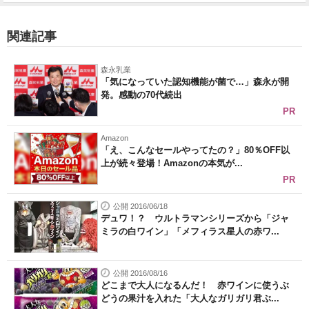
関連記事
森永乳業
「気になっていた認知機能が菌で…」森永が開
発。感動の70代続出
PR
Amazon
「え、こんなセールやってたの？」80％OFF以
上が続々登場！Amazonの本気が...
PR
公開 2016/06/18
デュワ！？ ウルトラマンシリーズから「ジャ
ミラの白ワイン」「メフィラス星人の赤ワ...
公開 2016/08/16
どこまで大人になるんだ！ 赤ワインに使うぶ
どうの果汁を入れた「大人なガリガリ君ぶ...