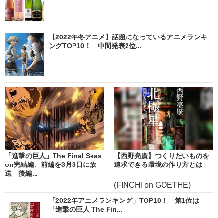
【2022年冬アニメ】話題になっているアニメランキ
ングTOP10！ 中間発表2位...
「進撃の巨人」The Final Seas
【西野亮廣】つくりたいものを
on完結編、前編を3月3日に放
追求できる環境の作り方とは
送 後編...
(FINCHI on GOETHE)
「2022年アニメランキング」TOP10！ 第1位は
「進撃の巨人 The Fin...