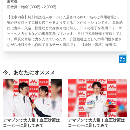
東京都
正社員：時給1,300円～2,000円
【仕事内容】特別養護老人ホームに入居される約100名のご利用者様が、
安心感を持って毎日を過ごせるよう支えることがミッションです。 具体的
には食事・入浴・排泄などの身体介助に加え、日々の様子を専用フォーマ
ットへ入力するなどの事務業務も行います。 自社で各種研修を実施してお
り、職員の育成に力を入れているため、介護福祉士としての専門性を磨き
ながら地域社会へ貢献できるチーム環境です。 【経験・資格】介護福...
今、あなたにオススメ
アマゾンで大人気！血圧対策は
アマゾンで大人気！血圧対策は
コーヒーに足してみて
コーヒーに足してみて