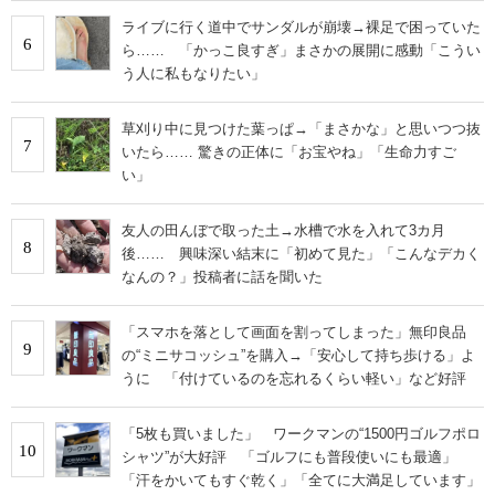
ライブに行く道中でサンダルが崩壊→裸足で困っていた
6
ら…… 「かっこ良すぎ」まさかの展開に感動「こうい
う人に私もなりたい」
草刈り中に見つけた葉っぱ→「まさかな」と思いつつ抜
7
いたら…… 驚きの正体に「お宝やね」「生命力すご
い」
友人の田んぼで取った土→水槽で水を入れて3カ月
8
後…… 興味深い結末に「初めて見た」「こんなデカく
なんの？」投稿者に話を聞いた
「スマホを落として画面を割ってしまった」無印良品
9
の“ミニサコッシュ”を購入→「安心して持ち歩ける」よ
うに 「付けているのを忘れるくらい軽い」など好評
「5枚も買いました」 ワークマンの“1500円ゴルフポロ
10
シャツ”が大好評 「ゴルフにも普段使いにも最適」
「汗をかいてもすぐ乾く」「全てに大満足しています」