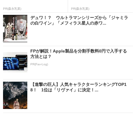
PR(森永乳業)
PR(森永乳業)
デュワ！？ ウルトラマンシリーズから「ジャミラ
の白ワイン」「メフィラス星人の赤ワ...
FPが解説！Apple製品を分割手数料0円で入手する
方法とは？
PR(Fav-Log)
【進撃の巨人】人気キャラクターランキングTOP1
8！ 1位は「リヴァイ」に決定！...