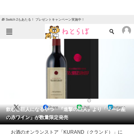
🎁 Switch 2もあたる！ プレゼントキャンペーン実施中！
ねとらぼメニュー
TOP
ニュース
エンタメ
クイズ
グルメ
地域
住まい
教育・育児
動物
リサーチ
2021/06/11 13:50（公開）
X
Share
LINE
hatena
会員記事
飲むと巨人になるやつ 『進撃の巨人』より「マーレ産
の赤ワイン」が数量限定発売
脊髄液は入っていません。
メディア
お酒のオンランストア「KURAND（クランド）」に
注目記事を集めた総合ページ