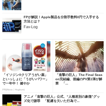
FPが解説！Apple製品を分割手数料0円で入手する
方法とは？
Fav-Log
「イソジン®クリアうがい薬」
「進撃の巨人」The Final Seas
といっしょに「うがいパワー」
on完結編、後編のPV第1弾が解
で一年中！ 健やか
禁 「...
PR(iNova｜Hugkum)
アニメ「進撃の巨人」公式、“人種差別の象徴”グッ
ズ化で謝罪 「配慮を欠いた行為で...