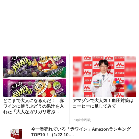
どこまで大人になるんだ！ 赤
アマゾンで大人気！血圧対策は
ワインに使うぶどうの果汁を入
コーヒーに足してみて
れた「大人なガリガリ君ぶ...
PR(森永乳業)
今一番売れている「赤ワイン」Amazonランキング
TOP10！（1/22 10:...