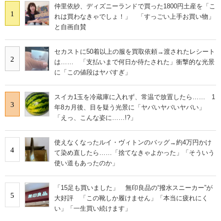
仲里依紗、ディズニーランドで買った1800円土産を「こ
1
れは買わなきゃでしょ！」 「すっごい上手お買い物」
と自画自賛
セカストに50着以上の服を買取依頼→渡されたレシート
2
は…… 「支払いまで何日か待たされた」衝撃的な光景
に「この値段はヤバすぎ」
スイカ1玉を冷蔵庫に入れず、常温で放置したら…… 1
3
年8カ月後、目を疑う光景に「ヤバいヤバいヤバい」
「えっ、こんな姿に……!?」
使えなくなったルイ・ヴィトンのバッグ→約4万円かけ
4
て染め直したら……「捨てなきゃよかった」「そういう
使い道もあったのか」
「15足も買いました」 無印良品の“撥水スニーカー”が
5
大好評 「この靴しか履けません」「本当に疲れにく
い」「一生買い続けます」