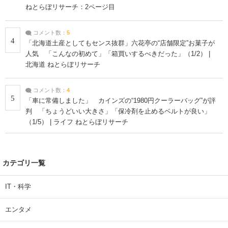
ねとらぼリサーチ：2ページ目
コメント数：
5
4
「北海道土産としてもセンス抜群」六花亭の“店舗限定”お菓子が
人気 「こんなの初めて」「箱買いするべきだった」（1/2） |
北海道 ねとらぼリサーチ
コメント数：
4
5
「車に常備しました」 カインズの“1980円クーラーバッグ”が評
判 「ちょうどいい大きさ」「保冷剤を止めるベルトが良い」
（1/5） | ライフ ねとらぼリサーチ
カテゴリ一覧
IT・科学
エンタメ