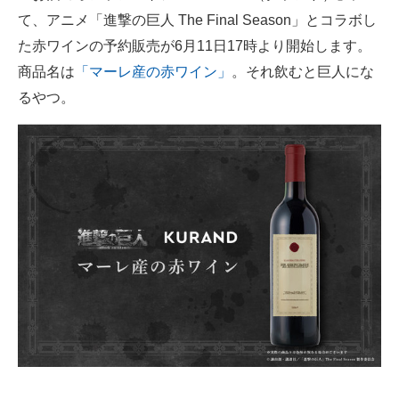
て、アニメ「進撃の巨人 The Final Season」とコラボし
ITの今と未来を見通す
た赤ワインの予約販売が6月11日17時より開始します。
商品名は
「マーレ産の赤ワイン」
。それ飲むと巨人にな
スマホと通信の最新トレンド
るやつ。
進化するPCとデバイスの未来
好きが集まる 比べて選べる
ビジネスと働き方のヒント
AI活用のいまが分かる
企業ITのトレンドを詳説
経営リーダーのコミュニティ
マーケ×ITの今がよく分かる
ITエンジニア向け専門サイト