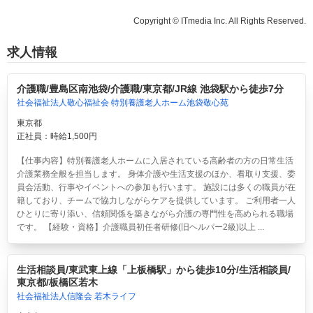
Copyright © ITmedia Inc. All Rights Reserved.
求人情報
介護職/豊島区南池袋/介護職/東京都/JR線 池袋駅から徒歩7分
社会福祉法人敬心福祉会 特別養護老人ホーム池袋敬心苑
東京都
正社員：時給1,500円
【仕事内容】特別養護老人ホームに入居されている高齢者の方の日常生活
介護業務全般を担当します。 身体介護や生活支援のほか、看取り支援、委
員会活動、行事やイベントへの参加も行います。 施設には多くの職員が在
籍しており、チームで協力しながらケアを提供しています。 ご利用者一人
ひとりに寄り添い、信頼関係を築きながら介護の専門性を高められる職場
です。 【経験・資格】介護職員初任者研修(旧ヘルパー2級)以上 ...
生活相談員/東武東上線「上板橋駅」から徒歩10分/生活相談員/
東京都/板橋区若木
社会福祉法人信隆会 若木ライフ