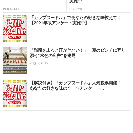
実施中！
PR(Fav-Log)
PR(IIJmio)
「カップヌードル」であなたの好きな味教えて！
【2021年版アンケート実施中】
「階段を上ると汗がヤバい！」→夏のピンチに寄り
添う“水色の広告”を発見
PR(ねとらぼ)
【解説付き】「カップヌードル」人気投票開催！
あなたの好きな味は？ 〜アンケート...