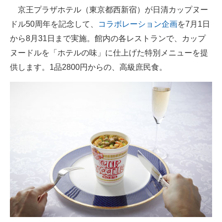
京王プラザホテル（東京都西新宿）が日清カップヌー
ITの今と未来を見通す
ドル50周年を記念して、
コラボレーション企画
を7月1日
から8月31日まで実施。館内の各レストランで、カップ
スマホと通信の最新トレンド
ヌードルを「ホテルの味」に仕上げた特別メニューを提
進化するPCとデバイスの未来
供します。1品2800円からの、高級庶民食。
好きが集まる 比べて選べる
ビジネスと働き方のヒント
AI活用のいまが分かる
企業ITのトレンドを詳説
経営リーダーのコミュニティ
マーケ×ITの今がよく分かる
ITエンジニア向け専門サイト