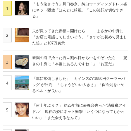
「もう泣きそう」川口春奈、純白ウエディングドレス姿
1
にネット騒然「ほんとに綺麗」「この笑顔が切なすぎ
る」
夫が買ってきた赤福→開けたら…… まさかの中身に
2
「お店に電話してしまいそう」「さすがに初めて見まし
た笑」と107万表示
新潟の海で拾った石→割れ目から中をのぞいたら……驚
3
きの中身に「本当にあるんですね！」「お宝だ」
「車に常備しました」 カインズの“1980円クーラーバ
4
ッグ”が評判 「ちょうどいい大きさ」「保冷剤を止め
るベルトが良い」
「何十年ぶり？」 約25年前に表舞台去った“消費税アイ
5
ドル” 現在の姿にネット衝撃「いくつになってもかわ
いい」「また会えるなんて」