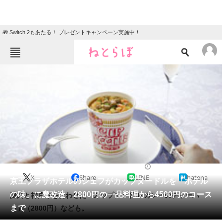
🎁 Switch 2もあたる！ プレゼントキャンペーン実施中！
ねとらぼメニュー
TOP
ニュース
エンタメ
クイズ
グルメ
地域
住まい
教育・育児
動物
リサーチ
2021/06/16 21:09（公開）
X
Share
LINE
hatena
会員記事
京王プラザホテルのシェフがカップヌードルを「ホテル
の味」に魔改造 2800円の一品料理から4500円のコース
謎肉と神戸牛を合わせた「カップヌードル カレーのチャーハ
メディア
まで
ン」（2800円）なども。
注目記事を集めた総合ページ