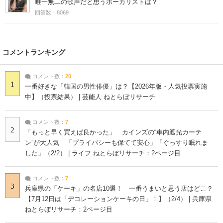
唯一無二の歌声だと思うボーカリストは？
回答数：8069
コメントランキング
コメント数：
20
1
一番好きな「韓国の男性俳優」は？【2026年版・人気投票実施
中】（投票結果） | 芸能人 ねとらぼリサーチ
コメント数：
7
2
「もっと早く買えば良かった」 カインズの“車内遮光カーテ
ン”が大人気 「プライバシーも保てて安心」「ぐっすり眠れま
した」（2/2） | ライフ ねとらぼリサーチ：2ページ目
コメント数：
7
3
兵庫県の「ケーキ」の名店10選！ 一番うまいと思う店はどこ？
【7月12日は「デコレーションケーキの日」！】（2/4） | 兵庫県
ねとらぼリサーチ：2ページ目