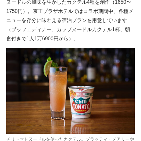
ヌードルの風味を生かしたカクテル4種を創作（1650〜
1750円）。京王プラザホテルではコラボ期間中、各種メ
ニューを存分に味わえる宿泊プランを用意しています
（ブッフェディナー、カップヌードルカクテル1杯、朝
食付きで1人1万6900円から）。
チリトマトヌードルを使ったカクテル。ブラッディ・メアリーや