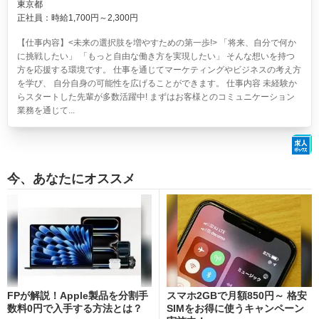
東京都
正社員：時給1,700円～2,300円
【仕事内容】<未来の選択肢を増やすための第一歩!> 「将来、自分で何か
に挑戦したい」 「もっと自由な働き方を実現したい」 そんな想いを持つ
方を応援する環境です。 仕事を通じてマーケティングやビジネスの考え方
を学び、 自分自身の可能性を広げることができます。 仕事内容 未経験か
らスタートした先輩が多数活躍中! まずはお客様とのコミュニケーション
業務を通じて...
今、あなたにオススメ
FPが解説！Apple製品を分割手
スマホ2GBで月額850円～ 格安
数料0円で入手する方法とは？
SIMをお得に使うキャンペーン