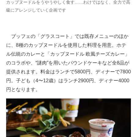
カップヌードルをうやうやしく食す……わけではなく、全力で高
企業向けIT製品の総合サイト
級にアレンジしていく企画です
IT製品の技術・比較・事例
製造業のIT導入・活用を支援
ブッフェの「グラスコート」では既存メニューのほか
に、8種のカップヌードルを使用した料理を用意。ホテ
モノづくり技術者専門サイト
ル伝統のカレーと「カップヌードル 欧風チーズカレー」
エレクトロニクス専門サイト
のコラボや、“謎肉”を用いたパウンドケーキなど全8品が
提供されます。料金はランチで5800円、ディナーで7800
電子設計の基本と応用
円。子ども（4〜12歳）はランチ2900円、ディナー4000
エネルギーの専門メディア
円となります。
建設×テクノロジーの最前線
ちょっと気になるネットの話題