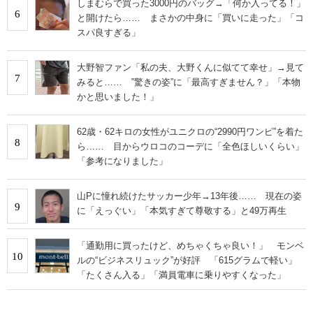
しまむらで買った3000円のバッグ→「何か入ってる！」
6
と開けたら…… まさかの中身に「買いに走った」「コ
スパ良すぎる」
大野智ファン「私の夫、大野くんに似てて幸せ」→見て
7
みると…… ‟驚きの姿”に「最高すぎません？」「本物
かと思いました！」
62歳・62キロの女性がユニクロの“2990円ワンピ”を着た
8
ら…… 目からウロコのコーデに「全色ほしいくらい」
「参考になりました」
山Pに憧れ続けたサッカー少年→13年後…… 現在の姿
9
に「えっぐい」「本気すぎて尊敬する」と49万再生
「通勤用に買ったけど、めちゃくちゃ良い！」 モンベ
10
ルの“ビジネスリュック”が好評 「615グラムで軽い」
「たくさん入る」「満員電車に乗りやすくなった」