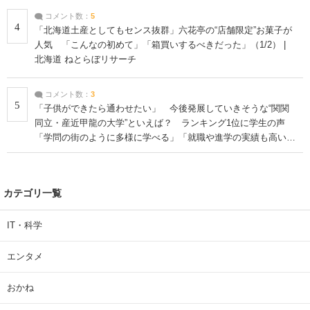
コメント数：
5
4
「北海道土産としてもセンス抜群」六花亭の“店舗限定”お菓子が
人気 「こんなの初めて」「箱買いするべきだった」（1/2） |
北海道 ねとらぼリサーチ
コメント数：
3
5
「子供ができたら通わせたい」 今後発展していきそうな“関関
同立・産近甲龍の大学”といえば？ ランキング1位に学生の声
「学問の街のように多様に学べる」「就職や進学の実績も高い」
| 大学 ねとらぼリサーチ
カテゴリ一覧
IT・科学
エンタメ
おかね