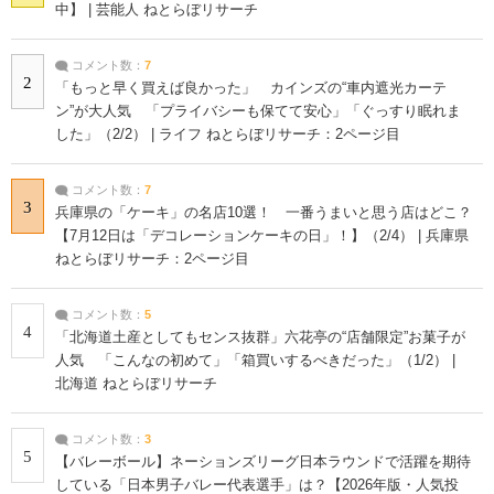
中】 | 芸能人 ねとらぼリサーチ
コメント数：
7
2
「もっと早く買えば良かった」 カインズの“車内遮光カーテ
ン”が大人気 「プライバシーも保てて安心」「ぐっすり眠れま
した」（2/2） | ライフ ねとらぼリサーチ：2ページ目
コメント数：
7
3
兵庫県の「ケーキ」の名店10選！ 一番うまいと思う店はどこ？
【7月12日は「デコレーションケーキの日」！】（2/4） | 兵庫県
ねとらぼリサーチ：2ページ目
コメント数：
5
4
「北海道土産としてもセンス抜群」六花亭の“店舗限定”お菓子が
人気 「こんなの初めて」「箱買いするべきだった」（1/2） |
北海道 ねとらぼリサーチ
コメント数：
3
5
【バレーボール】ネーションズリーグ日本ラウンドで活躍を期待
している「日本男子バレー代表選手」は？【2026年版・人気投