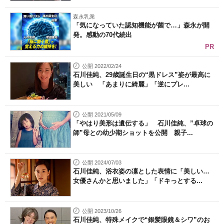
森永乳業
「気になっていた認知機能が菌で…」森永が開
発。感動の70代続出
PR
公開 2022/02/24
石川佳純、29歳誕生日の“黒ドレス”姿が最高に
美しい 「あまりに綺麗」「逆にプレ...
公開 2021/05/09
「やはり美形は遺伝する」 石川佳純、”卓球の
師”母との幼少期ショットを公開 親子...
公開 2024/07/03
石川佳純、浴衣姿の凜とした表情に「美しい…
女優さんかと思いました」「ドキっとする...
公開 2023/10/26
石川佳純、特殊メイクで“銀髪眼鏡＆シワ”のお