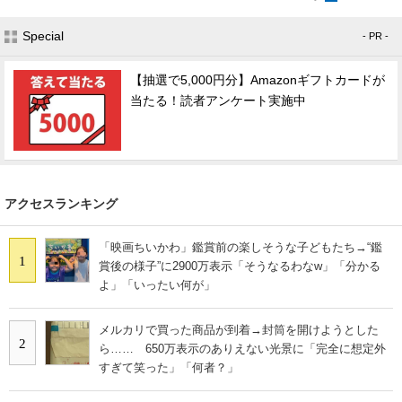
Special
- PR -
【抽選で5,000円分】Amazonギフトカードが
当たる！読者アンケート実施中
アクセスランキング
「映画ちいかわ」鑑賞前の楽しそうな子どもたち→“鑑
1
賞後の様子”に2900万表示「そうなるわなw」「分かる
よ」「いったい何が」
メルカリで買った商品が到着→封筒を開けようとした
2
ら…… 650万表示のありえない光景に「完全に想定外
すぎて笑った」「何者？」