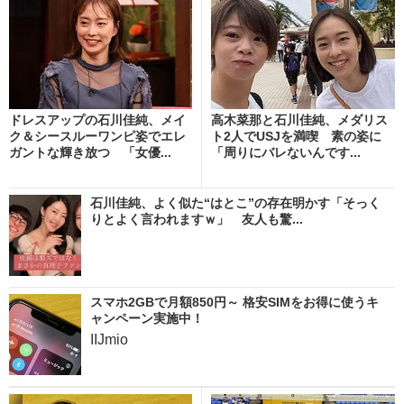
ドレスアップの石川佳純、メイ
高木菜那と石川佳純、メダリス
ク＆シースルーワンピ姿でエレ
ト2人でUSJを満喫 素の姿に
ガントな輝き放つ 「女優...
「周りにバレないんです...
石川佳純、よく似た“はとこ”の存在明かす「そっく
りとよく言われますｗ」 友人も驚...
スマホ2GBで月額850円～ 格安SIMをお得に使うキ
ャンペーン実施中！
IIJmio