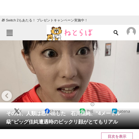
🎁 Switch 2もあたる！ プレゼントキャンペーン実施中！
ねとらぼメニュー
TOP
ニュース
エンタメ
クイズ
グルメ
地域
住まい
教育・育児
動物
リサーチ
2021/06/24 11:25（公開）
X
Share
LINE
hatena
会員記事
その日、人類は思い出した 石川佳純、“4メートル
級”ビッグ佳純遭遇時のビックリ顔がとてもリアル
あふれ出るCG感。
メディア
目次を表示
注目記事を集めた総合ページ