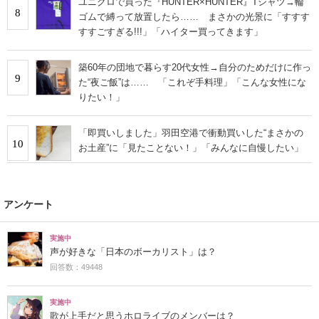
ユニクロで買った『HUNTER×HUNTER』Tシャツ→輪
8
ゴムで縛って放置したら…… まさかの光景に「すすす
すすごすぎる!!!」「ハイター買ってきます」
築60年の団地で暮らす20代女性→自分のためだけに作っ
9
た“夜ご飯”は…… 「これぞ手料理」「こんな女性にな
りたい！」
「即買いしました」羽田空港で衝動買いした“まさかの
10
お土産”に「見たことない！」「みんなに自慢したい」
アンケート
実施中
声が好きな「日本のボーカリスト」は？
回答数：49448
実施中
歌が上手だと思うホロライブのメンバーは？