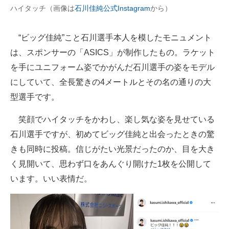
ハイタッチ（画像は
石川佳純公式Instagram
から）
企業向けIT製品の総合サイト
IT製品の技術・比較・事例
“ビッグ佳純”こと石川選手本人を模したモニュメント
は、スポンサーの「ASICS」が制作したもの。ラケット
製造業のIT導入・活用を支援
を手にユニフォーム姿でかがんだ石川選手の姿をモデル
モノづくり技術者専門サイト
にしていて、全長驚きの4メートルとその名の通りの大
型選手です。
エレクトロニクス専門サイト
笑顔でハイタッチをかわし、楽し気な姿を見せている
電子設計の基本と応用
石川選手ですが、初めてビッグ佳純と出会ったときの驚
エネルギーの専門メディア
きも同時に投稿。信じがたい光景だったのか、目を大き
く見開いて、思わず口をあんぐり開けた1枚を公開して
建設×テクノロジーの最前線
います。いい表情だ。
ちょっと気になるネットの話題