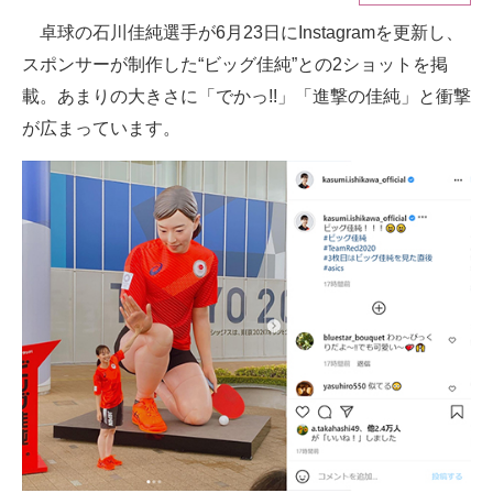
卓球の石川佳純選手が6月23日にInstagramを更新し、
ITの今と未来を見通す
スポンサーが制作した“ビッグ佳純”との2ショットを掲
スマホと通信の最新トレンド
載。あまりの大きさに「でかっ!!」「進撃の佳純」と衝撃
が広まっています。
進化するPCとデバイスの未来
好きが集まる 比べて選べる
ビジネスと働き方のヒント
AI活用のいまが分かる
企業ITのトレンドを詳説
経営リーダーのコミュニティ
マーケ×ITの今がよく分かる
ITエンジニア向け専門サイト