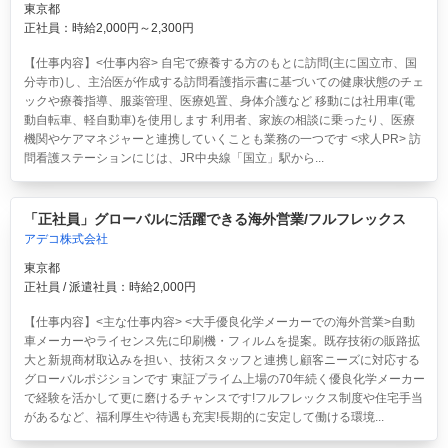
東京都
正社員：時給2,000円～2,300円
【仕事内容】<仕事内容> 自宅で療養する方のもとに訪問(主に国立市、国
分寺市)し、主治医が作成する訪問看護指示書に基づいての健康状態のチェ
ックや療養指導、服薬管理、医療処置、身体介護など 移動には社用車(電
動自転車、軽自動車)を使用します 利用者、家族の相談に乗ったり、医療
機関やケアマネジャーと連携していくことも業務の一つです <求人PR> 訪
問看護ステーションにじは、JR中央線「国立」駅から...
「正社員」グローバルに活躍できる海外営業/フルフレックス
アデコ株式会社
東京都
正社員 / 派遣社員：時給2,000円
【仕事内容】<主な仕事内容> <大手優良化学メーカーでの海外営業>自動
車メーカーやライセンス先に印刷機・フィルムを提案。既存技術の販路拡
大と新規商材取込みを担い、技術スタッフと連携し顧客ニーズに対応する
グローバルポジションです 東証プライム上場の70年続く優良化学メーカー
で経験を活かして更に磨けるチャンスです!フルフレックス制度や住宅手当
があるなど、福利厚生や待遇も充実!長期的に安定して働ける環境...