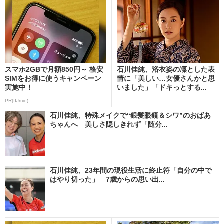
スマホ2GBで月額850円～ 格安
石川佳純、浴衣姿の凜とした表
SIMをお得に使うキャンペーン
情に「美しい…女優さんかと思
実施中！
いました」「ドキっとする...
PR(IIJmio)
石川佳純、特殊メイクで“銀髪眼鏡＆シワ”のおばあ
ちゃんへ 美しさ隠しきれず「随分...
石川佳純、23年間の現役生活に終止符「自分の中で
はやり切った」 7歳からの思い出...