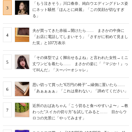
「もう泣きそう」川口春奈、純白ウエディングドレス姿
3
にネット騒然「ほんとに綺麗」「この笑顔が切なすぎ
る」
夫が買ってきた赤福→開けたら…… まさかの中身に
4
「お店に電話してしまいそう」「さすがに初めて見まし
た笑」と107万表示
「その体型でよく脚出せるよね」と言われた女性→ミニ
5
丈ワンピを着たら…… まさかの姿に「『マジか！』っ
て叫んだ」「スーパーオシャレ」
思い切って買った“6万円の椅子”→縁側に置いたら……
6
「あぁぁぁぁ」「これは座れない」「諦めてください」
近所のおばあちゃん「こう切ると食べやすいよ〜」→教
7
わった“スイカの切り方”を試してみると…… 目からウ
ロコの光景に「やってみます」