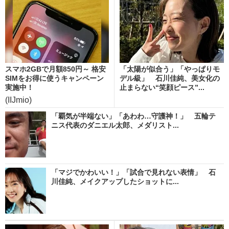
スマホ2GBで月額850円～ 格安
「太陽が似合う」「やっぱりモ
SIMをお得に使うキャンペーン
デル級」 石川佳純、美女化の
実施中！
止まらない“笑顔ピース”...
(IIJmio)
「覇気が半端ない」「あわわ…守護神！」 五輪テ
ニス代表のダニエル太郎、メダリスト...
「マジでかわいい！」「試合で見れない表情」 石
川佳純、メイクアップしたショットに...