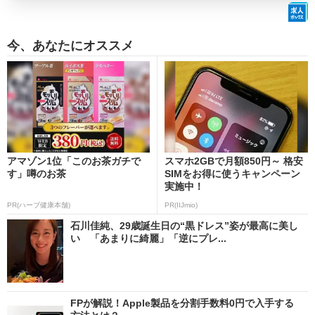
今、あなたにオススメ
アマゾン1位「このお茶ガチで
スマホ2GBで月額850円～ 格安
す」噂のお茶
SIMをお得に使うキャンペーン
実施中！
PR(ハーブ健康本舗)
PR(IIJmio)
石川佳純、29歳誕生日の“黒ドレス”姿が最高に美し
い 「あまりに綺麗」「逆にプレ...
FPが解説！Apple製品を分割手数料0円で入手する