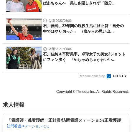
ばあちゃんへ 美しさ隠しきれず「随分...
公開 2023/05/01
石川佳純、23年間の現役生活に終止符「自分の
中ではやり切った」 7歳からの思い出...
公開 2021/11/04
石川佳純＆平野美宇、卓球女子の美女2ショット
にファン沸く 「めちゃめちゃかわいい...
Recommended by
Copyright © ITmedia Inc. All Rights Reserved.
求人情報
「看護師・准看護師」正社員/訪問看護ステーション/正看護師
訪問看護ステーションにじ