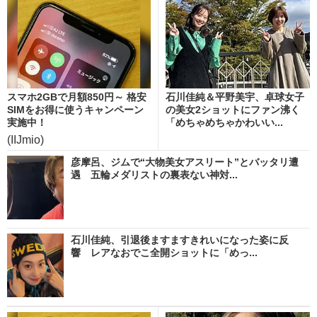
スマホ2GBで月額850円～ 格安
石川佳純＆平野美宇、卓球女子
SIMをお得に使うキャンペーン
の美女2ショットにファン沸く
実施中！
「めちゃめちゃかわいい...
(IIJmio)
彦摩呂、ジムで“大物美女アスリート”とバッタリ遭
遇 五輪メダリストの裏表ない神対...
石川佳純、引退後ますますきれいになった姿に反
響 レアなおでこ全開ショットに「めっ...