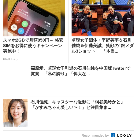
スマホ2GBで月額850円～ 格安
卓球女子団体・平野美宇＆石川
SIMをお得に使うキャンペーン
佳純＆伊藤美誠、笑顔の“銀メダ
実施中！
ル3ショット” 「本当...
PR(IIJmio)
福原愛、卓球女子引退の石川佳純を中国版Twitterで
賞賛 「私の誇り」「偉大な...
石川佳純、キャスターな近影に「桐谷美玲かと」
「かすみちゃん美しい〜！」と注目集ま...
Recommended by