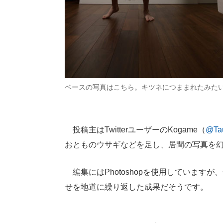
ベースの写真はこちら。キツネにつままれたみた
投稿主はTwitterユーザーのKogame（
@Ta
おとものウサギなどを足し、居間の写真を
編集にはPhotoshopを使用しています
せを地道に繰り返した成果だそうです。