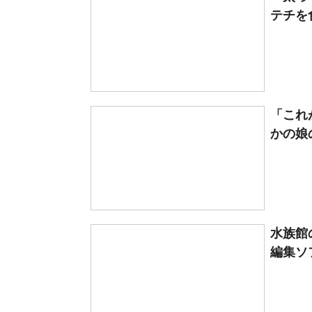
テチを食
「これ
かの娘の
水族館
編集ソ