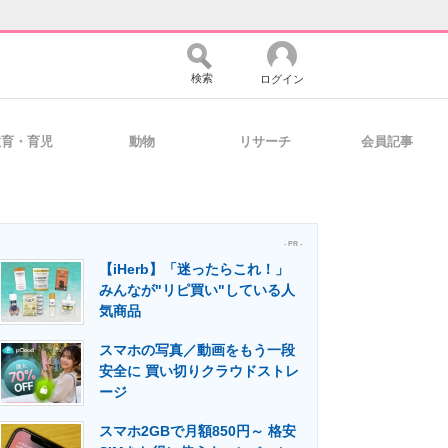
検索
ログイン
教育・育児
動物
リサーチ
会員記事
バイスの未来
好きが集まる 比べて選べる
- PR -
【iHerb】「迷ったらこれ！」
コミュニティ
マーケ×ITの今がよく分かる
みんなが"リピ買い"している人
気商品
スマホの写真／動画をもう一段
・活用を支援
安全に 買い切りクラウドストレ
ージ
スマホ2GBで月額850円～ 格安