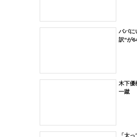
パパに
訳”が6
木下優
一蹴 
「太っ