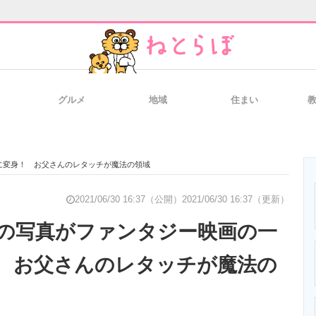
グルメ
地域
住まい
と未来を見通す
スマホと通信の最新トレンド
進化するPCとデ
に変身！ お父さんのレタッチが魔法の領域
のいまが分かる
企業ITのトレンドを詳説
経営リーダーの
2021/06/30 16:37（公開）
2021/06/30 16:37（更新）
の写真がファンタジー映画の一
 お父さんのレタッチが魔法の
T製品の総合サイト
IT製品の技術・比較・事例
製造業のIT導入