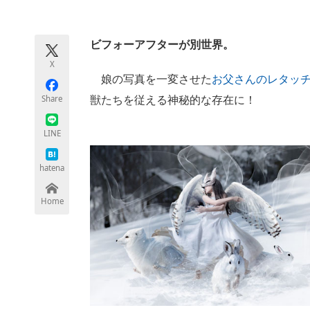
モノづくり技術者専門サイト
エレクトロ
ビフォーアフターが別世界。
X
ちょっと気になるネットの話題
娘の写真を一変させた
お父さんのレタッ
Share
獣たちを従える神秘的な存在に！
LINE
hatena
Home