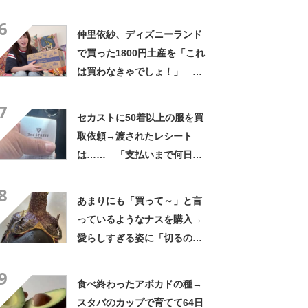
いいお義父さん」「最高家族
6
すぎる」
仲里依紗、ディズニーランド
で買った1800円土産を「これ
は買わなきゃでしょ！」
「すっごい上手お買い物」と
7
自画自賛
セカストに50着以上の服を買
取依頼→渡されたレシート
は…… 「支払いまで何日か
待たされた」衝撃的な光景に
8
「この値段はヤバすぎ」
あまりにも「買って～」と言
っているようなナスを購入→
愛らしすぎる姿に「切るのが
もったいない」「ナスが可愛
9
いって初めて」
食べ終わったアボカドの種→
スタバのカップで育てて64日