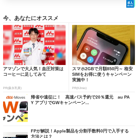
今、あなたにオススメ
アマゾンで大人気！血圧対策は
スマホ2GBで月額850円～ 格安
コーヒーに足してみて
SIMをお得に使うキャンペーン
実施中！
PR(森永乳業)
PR(IIJmio)
帰省や遠征に！ 高速バス予約で20％還元 au PA
Y アプリでGWキャンペーン...
FPが解説！Apple製品を分割手数料0円で入手する
方法とは？