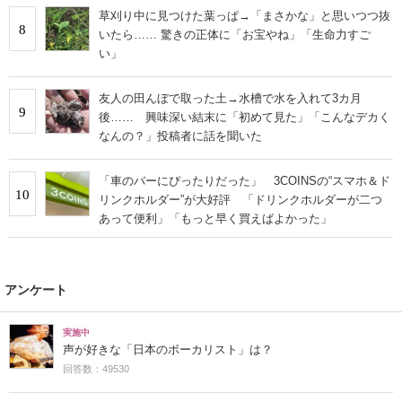
草刈り中に見つけた葉っぱ→「まさかな」と思いつつ抜
8
いたら…… 驚きの正体に「お宝やね」「生命力すご
い」
友人の田んぼで取った土→水槽で水を入れて3カ月
9
後…… 興味深い結末に「初めて見た」「こんなデカく
なんの？」投稿者に話を聞いた
「車のバーにぴったりだった」 3COINSの“スマホ＆ド
10
リンクホルダー”が大好評 「ドリンクホルダーが二つ
あって便利」「もっと早く買えばよかった」
アンケート
実施中
声が好きな「日本のボーカリスト」は？
回答数：49530