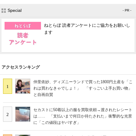
Special
- PR -
ねとらぼ 読者アンケートにご協力をお願いし
ます
アクセスランキング
仲里依紗、ディズニーランドで買った1800円土産を「こ
1
れは買わなきゃでしょ！」 「すっごい上手お買い物」
と自画自賛
セカストに50着以上の服を買取依頼→渡されたレシート
2
は…… 「支払いまで何日か待たされた」衝撃的な光景
に「この値段はヤバすぎ」