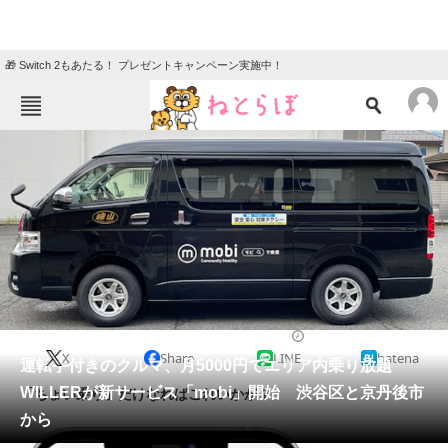
🎁 Switch 2もあたる！ プレゼントキャンペーン実施中！
ねとらぼメニュー
TOP
ニュース
エンタメ
クイズ
グルメ
地域
住まい
教育・育児
動物
リサーチ
2021/07/01 16:30（公開）
X
Share
LINE
hatena
会員記事
運転手付きのクルマ、月5000円でエリア内乗り放題
WILLERが新サービス「mobi」開始 渋谷区と京丹後市
「ちょい乗り」だけなればこれいかが？
メディア
から
注目記事を集めた総合ページ