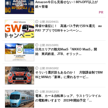
Amazon今日も見逃せない！80%OFF以上が
続々登場
PR
公開 2022/04/21
帰省や遠征に！ 高速バス予約で20％還元 au
PAY アプリでGWキャンペーン...
公開 2021/10/01
日光エリアの観光MaaS「NIKKO MaaS」開
始 東武鉄道、JTB、オリック...
公開 2018/10/02
そういう選択肢もあるのか！ 月額課金制でBM
WとMINIの「新車」に乗れるサービ...
公開 2018/12/13
電車、カー＆自転車シェア、ラストワンマイル
の電動車いすまで 2019年開始予定「...