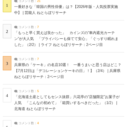
コメント数：
21
1
一番好きな「韓国の男性俳優」は？【2026年版・人気投票実施
中】 | 芸能人 ねとらぼリサーチ
コメント数：
7
2
「もっと早く買えば良かった」 カインズの“車内遮光カーテ
ン”が大人気 「プライバシーも保てて安心」「ぐっすり眠れま
した」（2/2） | ライフ ねとらぼリサーチ：2ページ目
コメント数：
7
3
兵庫県の「ケーキ」の名店10選！ 一番うまいと思う店はどこ？
【7月12日は「デコレーションケーキの日」！】（2/4） | 兵庫県
ねとらぼリサーチ：2ページ目
コメント数：
5
4
「北海道土産としてもセンス抜群」六花亭の“店舗限定”お菓子が
人気 「こんなの初めて」「箱買いするべきだった」（1/2） |
北海道 ねとらぼリサーチ
コメント数：
4