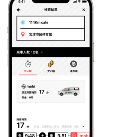
ITの今と未来を見通す
スマホと通信の最新トレンド
進化するPCとデバイスの未来
好きが集まる 比べて選べる
ビジネスと働き方のヒント
AI活用のいまが分かる
企業ITのトレンドを詳説
経営リーダーのコミュニティ
マーケ×ITの今がよく分かる
ITエンジニア向け専門サイト