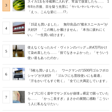
スイカ1玉を冷蔵庫に入れず、常温で放置したら…… 1
3
年8カ月後、目を疑う光景に「ヤバいヤバいヤバい」
「えっ、こんな姿に……!?」
「15足も買いました」 無印良品の“撥水スニーカー”が
4
大好評 「この靴しか履けません」「本当に疲れにく
い」「一生買い続けます」
使えなくなったルイ・ヴィトンのバッグ→約4万円かけ
5
て染め直したら……「捨てなきゃよかった」「そういう
使い道もあったのか」
「5枚も買いました」 ワークマンの“1500円ゴルフポロ
6
シャツ”が大好評 「ゴルフにも普段使いにも最適」
「汗をかいてもすぐ乾く」「全てに大満足しています」
ライブに行く道中でサンダルが崩壊→裸足で困っていた
7
ら…… 「かっこ良すぎ」まさかの展開に感動「こうい
う人に私もなりたい」