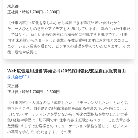
東京都
正社員：時給1,700円～2,300円
【仕事内容】<変化を楽しみながら成長できる環境!> 若い会社だからこ
そ、一人ひとりの意見やアイデアを大切にしています。 決められた仕事だ
けではなく、 新しい企画や改善にも積極的に挑戦できる環境です。 仕事
内容 未経験からスタートした先輩が多数活躍中! まずはお客様とのコミュ
ニケーション業務を通じて、ビジネスの基礎を学んでいただきます。 その
後、適性や成長に...
Web広告運用担当/昇給あり/20代採用強化/髪型自由/服装自由
株式会社FFU
東京都
正社員：時給1,700円～2,300円
【仕事内容】<大切なのは「成長したい」「チャレンジしたい」という気
持ち!> 今こそ、自分磨きの時!市場価値を高める生涯スキルを身につけよ
う! SNS・マーケティングを学びながら、将来の選択肢を増やしたい方募
集! 経験や学歴は一切不問です! 仕事内容 未経験からスタートした先輩が多
数活躍中! まずはお客様とのコミュニケーション業務を通じて、ビジネス
の基礎を学んでいただきます。 その後、...