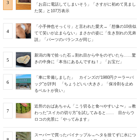
3
「お店に電話してしまいそう」「さすがに初めて見まし
た笑」と107万表示
「小手伸也そっくり」と言われた愛犬→「想像の10倍似
4
てて笑いが止まらない」まさかの姿に「生き別れの兄弟
説」「パーツのバランスが同じ」
新潟の海で拾った石→割れ目から中をのぞいたら……驚
5
きの中身に「本当にあるんですね！」「お宝だ」
「車に常備しました」 カインズの“1980円クーラーバ
6
ッグ”が評判 「ちょうどいい大きさ」「保冷剤を止め
るベルトが良い」
近所のおばあちゃん「こう切ると食べやすいよ〜」→教
7
わった“スイカの切り方”を試してみると…… 目からウ
ロコの光景に「やってみます」
スーパーで買ったパイナップル→ヘタを捨てずに水につ
8