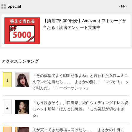
Special
- PR -
【抽選で5,000円分】Amazonギフトカードが
当たる！読者アンケート実施中
アクセスランキング
「その体型でよく脚出せるよね」と言われた女性→ミニ
1
丈ワンピを着たら…… まさかの姿に「『マジか！』っ
て叫んだ」「スーパーオシャレ」
「もう泣きそう」川口春奈、純白ウエディングドレス姿
2
にネット騒然「ほんとに綺麗」「この笑顔が切なすぎ
る」
夫が買ってきた赤福→開けたら…… まさかの中身に