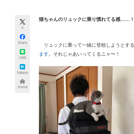
モノづくり技術者専門サイト
エレクトロ
猫ちゃんのリュックに乗り慣れてる感……
X
ちょっと気になるネットの話題
Share
リュックに乗って一緒に登校しようとする
ます
。それじゃあいってくるニャ〜！
LINE
hatena
Home