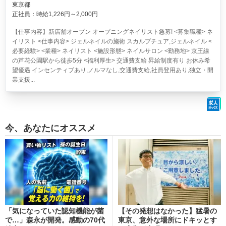
東京都
正社員：時給1,226円～2,000円
【仕事内容】新店舗オープン オープニングネイリスト急募! <募集職種> ネ
イリスト <仕事内容> ジェルネイルの施術 スカルプチュア,ジェルネイル <
必要経験> <業種> ネイリスト <施設形態> ネイルサロン <勤務地> 京王線
の芦花公園駅から徒歩5分 <福利厚生> 交通費支給 昇給制度有り お休み希
望優遇 インセンティブあり,ノルマなし,交通費支給,社員登用あり,独立・開
業支援...
今、あなたにオススメ
「気になっていた認知機能が菌
【その発想はなかった】猛暑の
で…」森永が開発。感動の70代
東京、意外な場所にドキッとす