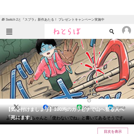
🎁 Switch 2と『スプラ』新作あたる！ プレゼントキャンペーン実施中
ねとらぼメニュー
TOP
ニュース
エンタメ
クイズ
グルメ
地域
住まい
教育・育児
動物
リサーチ
2021/08/29 20:45（公開）
X
Share
LINE
hatena
会員記事
【気を付けましょう】100均のカラビナで山へ登る人へ
「死にます」
よく見ると、ちゃんと「使わないでね」と書いてあるそうです。
メディア
目次を表示
注目記事を集めた総合ページ