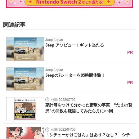
関連記事
Jeep Japan
Jeep アソビュー！ギフト当たる
PR
Jeep Japan
Jeepの7シーターを85時間体験！
PR
公開 2022/07/02
家計簿をつけて分かった衝撃の事実 “たまの贅
沢”の回数を確認してみたら月に○○回...
公開 2022/04/08
「シチューかけごはん」はあり？なし？ シチ