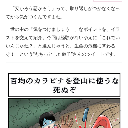
「安かろう悪かろう」って、取り返しがつかなくなっ
ITの今と未来を見通す
てから気がつくんですよね。
スマホと通信の最新トレンド
世の中の「気をつけましょう！」なポイントを、イラ
進化するPCとデバイスの未来
ストを交えて紹介。今回は経験がないゆえに「これでい
いんじゃね？」と選んじゃうと、生命の危機に関わる
好きが集まる 比べて選べる
ぞ！ という“もちっとした餃子”さんのツイートです。
ビジネスと働き方のヒント
AI活用のいまが分かる
企業ITのトレンドを詳説
経営リーダーのコミュニティ
マーケ×ITの今がよく分かる
ITエンジニア向け専門サイト