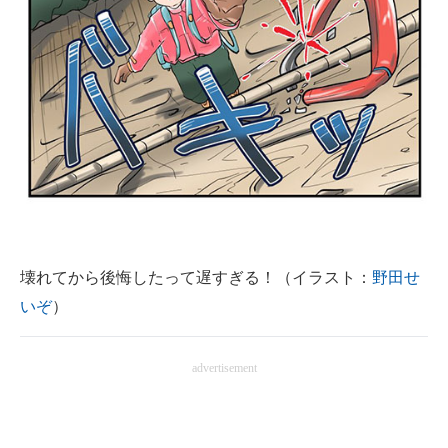
企業向けIT製品の総合サイト
IT製品の技術・比較・事例
製造業のIT導入・活用を支援
モノづくり技術者専門サイト
エレクトロニクス専門サイト
電子設計の基本と応用
壊れてから後悔したって遅すぎる！（イラスト：
野田せ
エネルギーの専門メディア
いぞ
）
建設×テクノロジーの最前線
ちょっと気になるネットの話題
advertisement