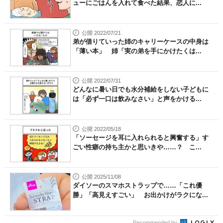
ューにごはんを入れて食べた結果、恋人に...
公開 2022/07/21
弟が借りていった姉のキャリーケースの中身は
「薄い本」 姉「実の弟を手にかけたくは...
公開 2022/07/31
どんなに暑い日でも水分補給をしない子どもに
は「必ず一口は飲みなさい」と声をかける...
公開 2022/05/18
「ソーセージを耳に入れられると興奮する」す
ごい性癖の持ち主かと思いきや……？ こ...
公開 2025/11/08
ダイソーのスマホストラップで……「これ優
勝」「高見えすごい」 お出かけがラクにな...
Recommended by