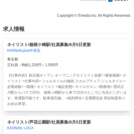
Copyright © ITmedia Inc. All Rights Reserved.
求人情報
ネイリスト/箱根ケ崎駅/社員募集/8月5日更新
KAONAILplus中原店
東京都
正社員：時給1,226円～1,500円
【仕事内容】新店舗オープン オープニングネイリスト急募! <募集職種> ネ
イリスト <仕事内容> ジェルネイルの施術 スカルプチュア,ジェルネイル <
必要経験> <業種> ネイリスト <施設形態> ネイルサロン <勤務地> 西武立
川駅からバスで20分、箱根ヶ崎駅から車で10分のところに当店がございま
す。車通勤可能です。駐車場完備。 <福利厚生> 交通費支給 昇給制度有り
お休み希望...
ネイリスト/芦花公園駅/社員募集/8月5日更新
KAONAIL LOCA