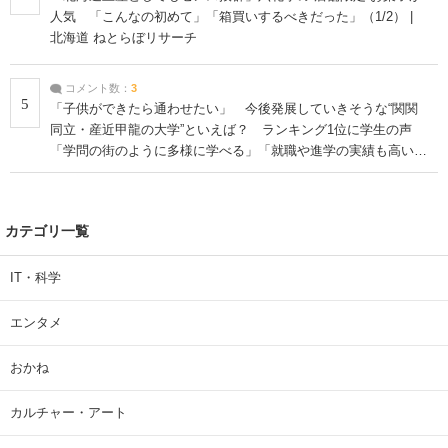
人気 「こんなの初めて」「箱買いするべきだった」（1/2） |
北海道 ねとらぼリサーチ
コメント数：
3
5
「子供ができたら通わせたい」 今後発展していきそうな“関関
同立・産近甲龍の大学”といえば？ ランキング1位に学生の声
「学問の街のように多様に学べる」「就職や進学の実績も高い」
| 大学 ねとらぼリサーチ
カテゴリ一覧
IT・科学
エンタメ
おかね
カルチャー・アート