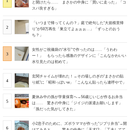
1
と開けたら…… まさかの中身に「買いに走った」「コ
スパ良すぎる」
「いつまで帰ってくんの？」庭で絶句した“大規模里帰
2
り”が59万再生「巣立てよぉぉぉ…」「ずっとのおう
ち？」
女性がご祝儀袋の“水引”で作ったのは……「うわわ
3
ー！」 もらったら感激のデザインに「こんなかわいい
水引見たのは初めて」
玄関チャイムが壊れた！→その場しのぎの“まさかの貼
4
り紙”に「昭和っぽいw」「こんなん貼ったら連呼やで」
夏休み中の孫が学童保育へ→56歳じいじが作るお弁当
5
は…… 驚きの中身に「ジイジの派遣お願いします」
「孫だった気がしてきた」
小2息子のために、ズボラママが作った“ジブリ弁当”→開
6
けてみると…… 驚きの中身に「天才!?」「工夫してて