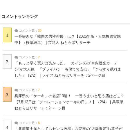
コメントランキング
コメント数：
20
1
一番好きな「韓国の男性俳優」は？【2026年版・人気投票実施
中】（投票結果） | 芸能人 ねとらぼリサーチ
コメント数：
7
2
「もっと早く買えば良かった」 カインズの“車内遮光カーテ
ン”が大人気 「プライバシーも保てて安心」「ぐっすり眠れま
した」（2/2） | ライフ ねとらぼリサーチ：2ページ目
コメント数：
7
3
兵庫県の「ケーキ」の名店10選！ 一番うまいと思う店はどこ？
【7月12日は「デコレーションケーキの日」！】（2/4） | 兵庫県
ねとらぼリサーチ：2ページ目
コメント数：
5
4
「北海道土産としてもセンス抜群」六花亭の“店舗限定”お菓子が