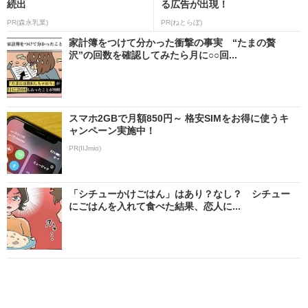
続出
る広告が出現！
PR(森永乳業)
PR(ねとらぼ)
家計簿をつけて分かった衝撃の事実 “たまの贅
沢”の回数を確認してみたら月に○○回...
スマホ2GBで月額850円～ 格安SIMをお得に使うキ
ャンペーン実施中！
PR(IIJmio)
「シチューかけごはん」はあり？なし？ シチュー
にごはんを入れて食べた結果、恋人に...