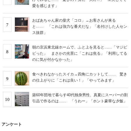
愛を感じます」
おばあちゃん家の柴犬「コロ」→お客さんが来る
7
と…… 「これは強力な番犬だな」「名付けした人セン
ス抜群」
朝の京浜東北線ホームで、ふと上を見ると……「マジビ
8
ビった」 まさかの光景に「これは焦る」「利用してる
のに気が付かなかった」
食べきれなかったスイカ→四角にカットして…… 驚き
9
の仕上がりに「これは良い！」「やってみます」
築60年団地で暮らす40代独身男性、真夏にスーパーの割
10
引品で作るのは…… 「うわー」「ホント豪華な夕飯」
アンケート