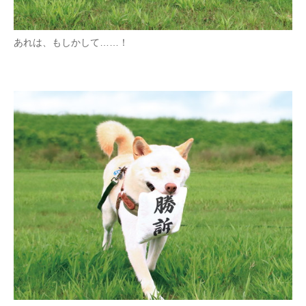
企業向けIT製品の総合サイト
あれは、もしかして……！
IT製品の技術・比較・事例
製造業のIT導入・活用を支援
モノづくり技術者専門サイト
エレクトロニクス専門サイト
電子設計の基本と応用
エネルギーの専門メディア
建設×テクノロジーの最前線
ちょっと気になるネットの話題