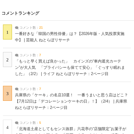
コメントランキング
コメント数：
21
1
一番好きな「韓国の男性俳優」は？【2026年版・人気投票実施
中】 | 芸能人 ねとらぼリサーチ
コメント数：
7
2
「もっと早く買えば良かった」 カインズの“車内遮光カーテ
ン”が大人気 「プライバシーも保てて安心」「ぐっすり眠れま
した」（2/2） | ライフ ねとらぼリサーチ：2ページ目
コメント数：
7
3
兵庫県の「ケーキ」の名店10選！ 一番うまいと思う店はどこ？
【7月12日は「デコレーションケーキの日」！】（2/4） | 兵庫県
ねとらぼリサーチ：2ページ目
コメント数：
5
4
「北海道土産としてもセンス抜群」六花亭の“店舗限定”お菓子が