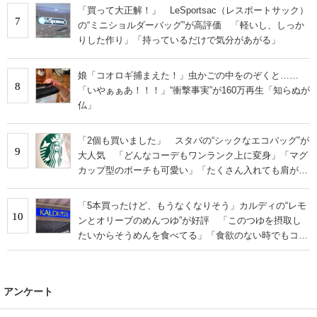
「買って大正解！」 LeSportsac（レスポートサック）
7
の“ミニショルダーバッグ”が高評価 「軽いし、しっか
りした作り」「持っているだけで気分があがる」
娘「コオロギ捕まえた！」虫かごの中をのぞくと……
8
「いやぁぁあ！！！」“衝撃事実”が160万再生「知らぬが
仏」
「2個も買いました」 スタバの“シックなエコバッグ”が
9
大人気 「どんなコーデもワンランク上に変身」「マグ
カップ型のポーチも可愛い」「たくさん入れても肩が痛
くならない」
「5本買ったけど、もうなくなりそう」カルディの“レモ
10
ンとオリーブのめんつゆ”が好評 「このつゆを摂取し
たいからそうめんを食べてる」「食欲のない時でもコレ
で食べられる」
アンケート