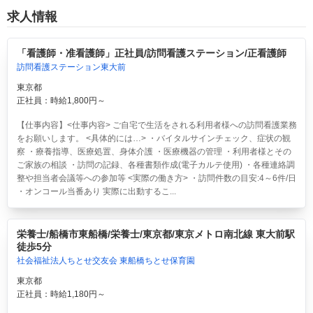
求人情報
「看護師・准看護師」正社員/訪問看護ステーション/正看護師
訪問看護ステーション東大前
東京都
正社員：時給1,800円～
【仕事内容】<仕事内容> ご自宅で生活をされる利用者様への訪問看護業務
をお願いします。 <具体的には…> ・バイタルサインチェック、症状の観
察 ・療養指導、医療処置、身体介護 ・医療機器の管理 ・利用者様とその
ご家族の相談 ・訪問の記録、各種書類作成(電子カルテ使用) ・各種連絡調
整や担当者会議等への参加等 <実際の働き方> ・訪問件数の目安:4～6件/日
・オンコール当番あり 実際に出動するこ...
栄養士/船橋市東船橋/栄養士/東京都/東京メトロ南北線 東大前駅
徒歩5分
社会福祉法人ちとせ交友会 東船橋ちとせ保育園
東京都
正社員：時給1,180円～