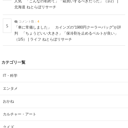
人気 「こんなの初めて」「箱買いするべきだった」（1/2） |
北海道 ねとらぼリサーチ
コメント数：
4
5
「車に常備しました」 カインズの“1980円クーラーバッグ”が評
判 「ちょうどいい大きさ」「保冷剤を止めるベルトが良い」
（1/5） | ライフ ねとらぼリサーチ
カテゴリ一覧
IT・科学
エンタメ
おかね
カルチャー・アート
クイズ