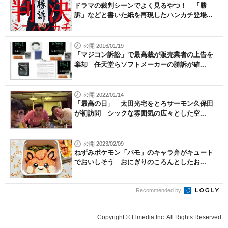
ドラマの裁判シーンでよく見るやつ！ 「勝
訴」などと書いた紙を再現したハンカチ登場...
公開 2016/01/19
「マジコン訴訟」で最高裁が販売業者の上告を
棄却 任天堂らソフトメーカーの勝訴が確...
公開 2022/01/14
「最高の日」 太田光宅をとろサーモン久保田
が初訪問 シックな雰囲気の広々とした空...
公開 2023/02/09
ねずみポケモン「パモ」のキャラ弁がキュート
でおいしそう おにぎりのころんとしたお...
Recommended by
Copyright © ITmedia Inc. All Rights Reserved.