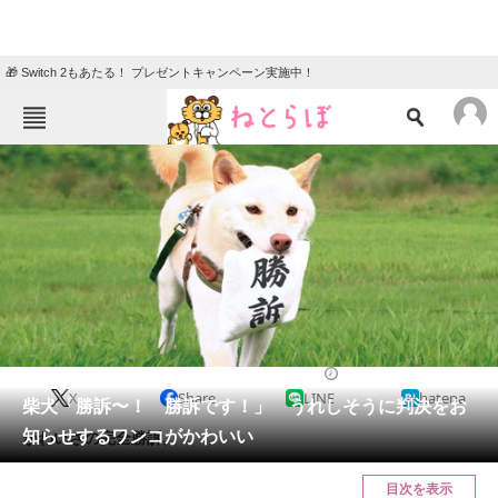
🎁 Switch 2もあたる！ プレゼントキャンペーン実施中！
ねとらぼメニュー
TOP
ニュース
エンタメ
クイズ
グルメ
地域
住まい
教育・育児
動物
リサーチ
2021/09/02 07:00（公開）
X
Share
LINE
hatena
会員記事
柴犬「勝訴〜！ 勝訴です！」 うれしそうに判決をお
知らせするワンコがかわいい
かわいさの完全勝訴。
メディア
目次を表示
注目記事を集めた総合ページ