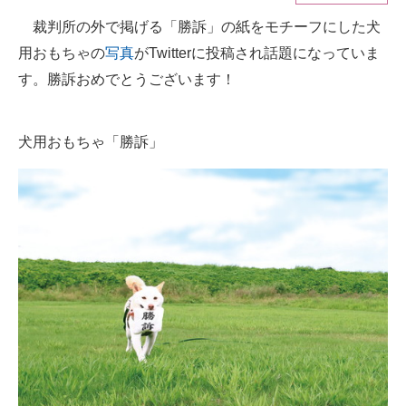
裁判所の外で掲げる「勝訴」の紙をモチーフにした犬
ITの今と未来を見通す
用おもちゃの
写真
がTwitterに投稿され話題になっていま
スマホと通信の最新トレンド
す。勝訴おめでとうございます！
進化するPCとデバイスの未来
犬用おもちゃ「勝訴」
好きが集まる 比べて選べる
ビジネスと働き方のヒント
AI活用のいまが分かる
企業ITのトレンドを詳説
経営リーダーのコミュニティ
マーケ×ITの今がよく分かる
ITエンジニア向け専門サイト