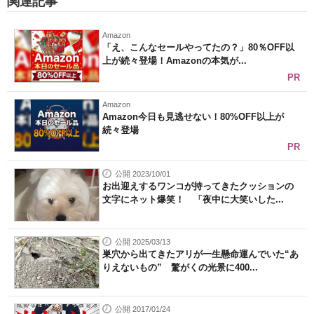
関連記事
Amazon
「え、こんなセールやってたの？」80％OFF以
上が続々登場！Amazonの本気が...
PR
Amazon
Amazon今日も見逃せない！80%OFF以上が
続々登場
PR
公開 2023/10/01
お出迎えするワンコが持ってきたクッションの
文字にネット爆笑！ 「夜中に大笑いした...
公開 2025/03/13
巣穴から出てきたアリが一生懸命運んでいた“あ
りえないもの” 驚がくの光景に400...
公開 2017/01/24