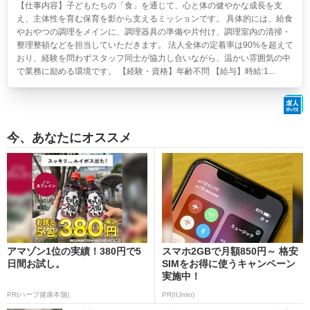
【仕事内容】子どもたちの「食」を通じて、心と体の健やかな成長を支
え、主体性を育む保育を影から支えるミッションです。 具体的には、給食
やおやつの調理をメインに、調理器具の準備や片付け、調理室内の清掃・
整理整頓などを担当していただきます。 法人全体の定着率は90%を超えて
おり、経験を問わずスタッフ同士が協力し合いながら、温かい雰囲気の中
で業務に励める環境です。 【経験・資格】年齢不問 【給与】時給:1...
今、あなたにオススメ
アマゾン1位の実績！380円で5
スマホ2GBで月額850円～ 格安
日間お試し。
SIMをお得に使うキャンペーン
実施中！
PR(ハーブ健康本舗)
PR(IIJmio)