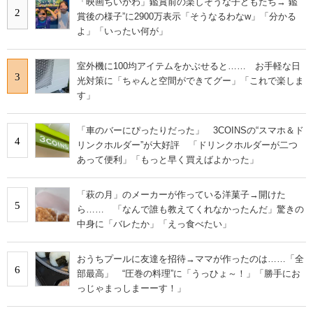
「映画ちいかわ」鑑賞前の楽しそうな子どもたち→“鑑
2
賞後の様子”に2900万表示「そうなるわなw」「分かる
よ」「いったい何が」
室外機に100均アイテムをかぶせると…… お手軽な日
3
光対策に「ちゃんと空間ができてグー」「これで楽しま
す」
「車のバーにぴったりだった」 3COINSの“スマホ＆ド
4
リンクホルダー”が大好評 「ドリンクホルダーが二つ
あって便利」「もっと早く買えばよかった」
「萩の月」のメーカーが作っている洋菓子→開けた
5
ら…… 「なんで誰も教えてくれなかったんだ」驚きの
中身に「バレたか」「えっ食べたい」
おうちプールに友達を招待→ママが作ったのは……「全
6
部最高」 “圧巻の料理”に「うっひょ～！」「勝手にお
っじゃまっしまーーす！」