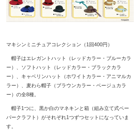
企業向けIT製品の総合サイト
IT製品の技術・比較・事例
製造業のIT導入・活用を支援
マキシンミニチュアコレクション（1回400円）
モノづくり技術者専門サイト
帽子はエレガントハット（レッドカラー・ブルーカラ
エレクトロニクス専門サイト
ー）、ソフトハット（レッドカラー・ブラックカラ
電子設計の基本と応用
ー）、キャベリンハット（ホワイトカラー・アニマルカ
ラー）、麦わら帽子（ブラウンカラー・ベージュカラ
エネルギーの専門メディア
ー）の全8種。
建設×テクノロジーの最前線
帽子1つに、黒か白のマネキンと箱（組み立て式ペー
ちょっと気になるネットの話題
パークラフト）がそれぞれ1つずつセットになっていま
す。