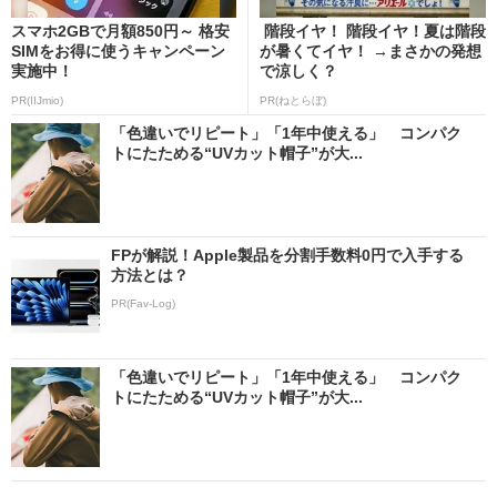
スマホ2GBで月額850円～ 格安
階段イヤ！ 階段イヤ！夏は階段
SIMをお得に使うキャンペーン
が暑くてイヤ！ →まさかの発想
実施中！
で涼しく？
PR(IIJmio)
PR(ねとらぼ)
「色違いでリピート」「1年中使える」 コンパク
トにたためる“UVカット帽子”が大...
FPが解説！Apple製品を分割手数料0円で入手する
方法とは？
PR(Fav-Log)
「色違いでリピート」「1年中使える」 コンパク
トにたためる“UVカット帽子”が大...