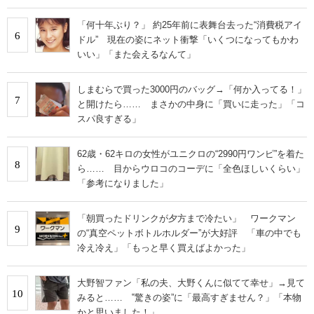
「何十年ぶり？」 約25年前に表舞台去った“消費税アイ
6
ドル” 現在の姿にネット衝撃「いくつになってもかわ
いい」「また会えるなんて」
しまむらで買った3000円のバッグ→「何か入ってる！」
7
と開けたら…… まさかの中身に「買いに走った」「コ
スパ良すぎる」
62歳・62キロの女性がユニクロの“2990円ワンピ”を着た
8
ら…… 目からウロコのコーデに「全色ほしいくらい」
「参考になりました」
「朝買ったドリンクが夕方まで冷たい」 ワークマン
9
の“真空ペットボトルホルダー”が大好評 「車の中でも
冷え冷え」「もっと早く買えばよかった」
大野智ファン「私の夫、大野くんに似てて幸せ」→見て
10
みると…… ‟驚きの姿”に「最高すぎません？」「本物
かと思いました！」