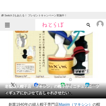
🎁 Switch 2もあたる！ プレゼントキャンペーン実施中！
ねとらぼメニュー
TOP
ニュース
エンタメ
クイズ
グルメ
地域
住まい
教育・育児
動物
リサーチ
2021/09/12 10:30（公開）
X
Share
LINE
hatena
会員記事
老舗婦人帽子店「マキシン」の帽子がミニチュアに フ
ィギュアにかぶせておしゃれさせたい
サイズピッタリな創彩少女庭園ともコラボ中。
メディア
創業1940年の婦人帽子専門店
Maxim（マキシン）
の帽
注目記事を集めた総合ページ