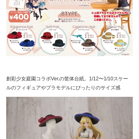
創彩少女庭園コラボVer.の筐体台紙。1/12〜1/10スケー
ルのフィギュアやプラモデルにぴったりのサイズ感