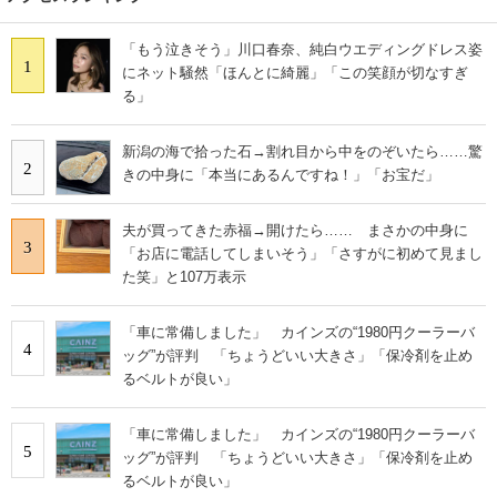
「もう泣きそう」川口春奈、純白ウエディングドレス姿
1
にネット騒然「ほんとに綺麗」「この笑顔が切なすぎ
る」
新潟の海で拾った石→割れ目から中をのぞいたら……驚
2
きの中身に「本当にあるんですね！」「お宝だ」
夫が買ってきた赤福→開けたら…… まさかの中身に
3
「お店に電話してしまいそう」「さすがに初めて見まし
た笑」と107万表示
「車に常備しました」 カインズの“1980円クーラーバ
4
ッグ”が評判 「ちょうどいい大きさ」「保冷剤を止め
るベルトが良い」
「車に常備しました」 カインズの“1980円クーラーバ
5
ッグ”が評判 「ちょうどいい大きさ」「保冷剤を止め
るベルトが良い」