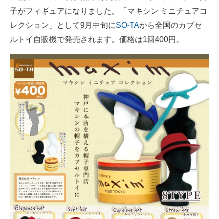
子がフィギュアになりました。「マキシン ミニチュアコ
ITの今と未来を見通す
レクション」として9月中旬に
SO-TA
から全国のカプセ
ルトイ自販機で発売されます。価格は1回400円。
スマホと通信の最新トレンド
進化するPCとデバイスの未来
好きが集まる 比べて選べる
ビジネスと働き方のヒント
AI活用のいまが分かる
企業ITのトレンドを詳説
経営リーダーのコミュニティ
マーケ×ITの今がよく分かる
ITエンジニア向け専門サイト