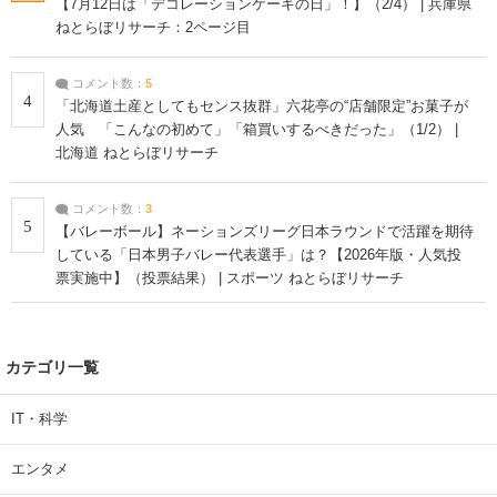
【7月12日は「デコレーションケーキの日」！】（2/4） | 兵庫県
ねとらぼリサーチ：2ページ目
コメント数：
5
4
「北海道土産としてもセンス抜群」六花亭の“店舗限定”お菓子が
人気 「こんなの初めて」「箱買いするべきだった」（1/2） |
北海道 ねとらぼリサーチ
コメント数：
3
5
【バレーボール】ネーションズリーグ日本ラウンドで活躍を期待
している「日本男子バレー代表選手」は？【2026年版・人気投
票実施中】（投票結果） | スポーツ ねとらぼリサーチ
カテゴリ一覧
IT・科学
エンタメ