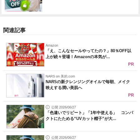
関連記事
Amazon
「え、こんなセールやってたの？」80％OFF以
上が続々登場！Amazonの本気が...
PR
NARS on 美的.com
NARSの新クレンジングオイルで毎朝、メイク
映えする潤い美肌へ
PR
公開 2026/06/27
「色違いでリピート」「1年中使える」 コンパ
クトにたためる“UVカット帽子”が大...
公開 2026/06/27