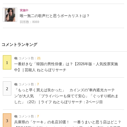
実施中
唯一無二の歌声だと思うボーカリストは？
回答数：8069
コメントランキング
コメント数：
21
1
一番好きな「韓国の男性俳優」は？【2026年版・人気投票実施
中】 | 芸能人 ねとらぼリサーチ
コメント数：
7
2
「もっと早く買えば良かった」 カインズの“車内遮光カーテ
ン”が大人気 「プライバシーも保てて安心」「ぐっすり眠れま
した」（2/2） | ライフ ねとらぼリサーチ：2ページ目
コメント数：
7
3
兵庫県の「ケーキ」の名店10選！ 一番うまいと思う店はどこ？