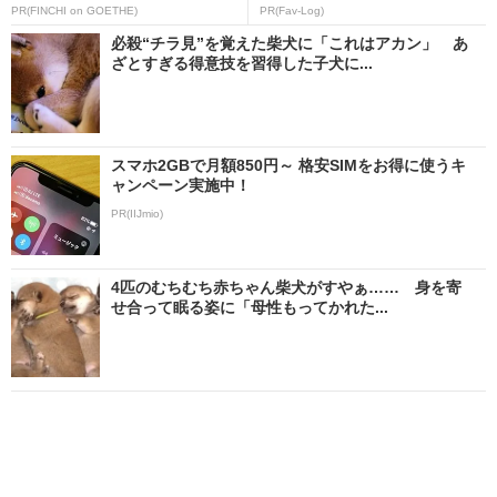
PR(FINCHI on GOETHE)
PR(Fav-Log)
必殺“チラ見”を覚えた柴犬に「これはアカン」 あ
ざとすぎる得意技を習得した子犬に...
スマホ2GBで月額850円～ 格安SIMをお得に使うキ
ャンペーン実施中！
PR(IIJmio)
4匹のむちむち赤ちゃん柴犬がすやぁ…… 身を寄
せ合って眠る姿に「母性もってかれた...