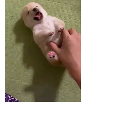
企業向けIT製品の総合サイト
IT製品の技術・比較・事例
製造業のIT導入・活用を支援
モノづくり技術者専門サイト
エレクトロニクス専門サイト
電子設計の基本と応用
エネルギーの専門メディア
建設×テクノロジーの最前線
ちょっと気になるネットの話題