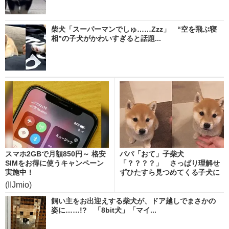
柴犬「スーパーマンでしゅ……Zzz」 “空を飛ぶ寝
相”の子犬がかわいすぎると話題...
スマホ2GBで月額850円～ 格安
パパ「おて」子柴犬
SIMをお得に使うキャンペーン
「？？？？」 さっぱり理解せ
実施中！
ずひたすら見つめてくる子犬に
「天使...
(IIJmio)
飼い主をお出迎えする柴犬が、ドア越しでまさかの
姿に……!? 「8bit犬」「マイ...