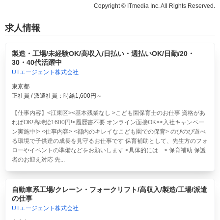
Copyright © ITmedia Inc. All Rights Reserved.
求人情報
製造・工場/未経験OK/高収入/日払い・週払いOK/日勤/20・
30・40代活躍中
UTエージェント株式会社
東京都
正社員 / 派遣社員：時給1,600円～
【仕事内容】<江東区><基本残業なし >こども園保育士のお仕事 資格があ
ればOK!高時給1600円!<履歴書不要 オンライン面接OK><入社キャンペー
ン実施中!> <仕事内容> <都内のキレイなこども園での保育> のびのび遊べ
る環境で子供達の成長を見守るお仕事です 保育補助として、先生方のフォ
ローやイベントの準備などをお願いします <具体的には…> 保育補助 保護
者のお迎え対応 先...
自動車系工場/クレーン・フォークリフト/高収入/製造/工場/派遣
の仕事
UTエージェント株式会社