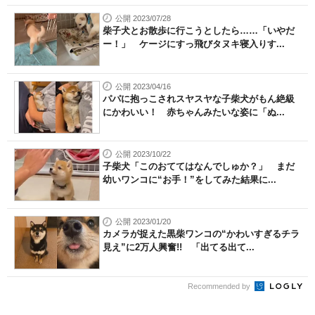
公開 2023/07/28
柴子犬とお散歩に行こうとしたら……「いやだ
ー！」 ケージにすっ飛びタヌキ寝入りす...
公開 2023/04/16
パパに抱っこされスヤスヤな子柴犬がもん絶級
にかわいい！ 赤ちゃんみたいな姿に「ぬ...
公開 2023/10/22
子柴犬「このおててはなんでしゅか？」 まだ
幼いワンコに“お手！”をしてみた結果に...
公開 2023/01/20
カメラが捉えた黒柴ワンコの“かわいすぎるチラ
見え”に2万人興奮!! 「出てる出て...
Recommended by