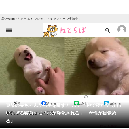
🎁 Switch 2もあたる！ プレゼントキャンペーン実施中！
ねとらぼメニュー
TOP
ニュース
エンタメ
クイズ
グルメ
地域
住まい
教育・育児
動物
リサーチ
2021/09/15 21:00（公開）
X
Share
LINE
hatena
会員記事
豆柴の赤ちゃんから手を離すと…… “秒で寝た笑”かわ
いすぎる寝落ちに「心が浄化される」「母性が目覚め
白柴パピーがあまりに天使。
メディア
る」
目次を表示
注目記事を集めた総合ページ