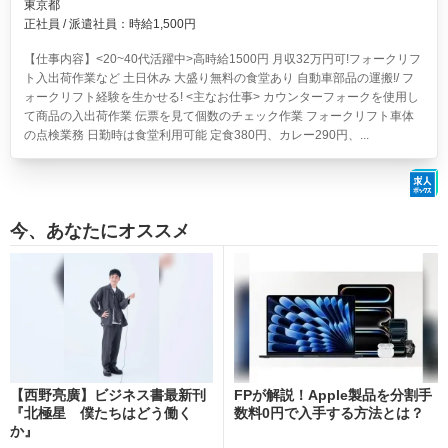
東京都
正社員 / 派遣社員：時給1,500円
【仕事内容】<20~40代活躍中>高時給1500円 月収32万円可!フォークリフ
ト入出荷作業など 土日休み 大盛り無料の食堂あり
自動車部品の運搬!/ フ
ォークリフト経験を生かせる! <主なお仕事> カウンターフォークを使用し
て商品の入出荷作業 伝票を見て個数のチェック作業 フォークリフト車体
の点検業務 日勤時は食堂利用可能 定食380円、カレー290円、...
今、あなたにオススメ
【西野亮廣】ビジネス書最新刊
FPが解説！Apple製品を分割手
『北極星 僕たちはどう働く
数料0円で入手する方法とは？
か』