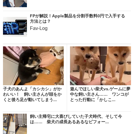
FPが解説！Apple製品を分割手数料0円で入手する
方法とは？
Fav-Log
子犬のあんよ「カシカシ」がか
遊んでほしい柴犬vs.ゲームに夢
わいい！ 飼い主さんが頭をか
中な飼い主さん…… ワンコが
くと後ろ足が動いてしまう...
とった行動に「かしこ...
飼い主帰宅に大喜びしていた子犬時代、そして今
は…… 柴犬の成長あるあるなビフォー...