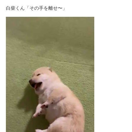
白柴くん「その手を離せ〜」