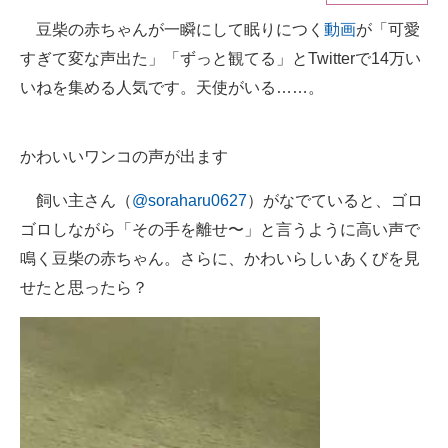
豆柴の赤ちゃんが一瞬にして眠りにつく
動画
が「可愛
ITの今と未来を見通す
すぎて変な声出た」「ずっと観てる」とTwitterで14万い
スマホと通信の最新トレンド
いねを集める人気です。天使がいる……。
進化するPCとデバイスの未来
かわいいワンコの声が出ます
好きが集まる 比べて選べる
飼い主さん（
@soraharu0627
）がなでていると、ゴロ
ビジネスと働き方のヒント
ゴロしながら「その手を離せ〜」と言うように高い声で
AI活用のいまが分かる
鳴く豆柴の赤ちゃん。さらに、かわいらしいあくびを見
せたと思ったら？
企業ITのトレンドを詳説
経営リーダーのコミュニティ
マーケ×ITの今がよく分かる
ITエンジニア向け専門サイト