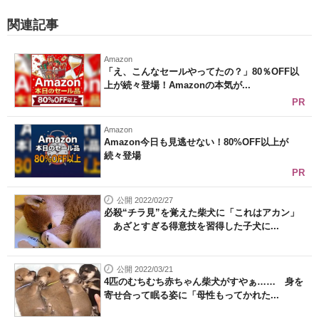
関連記事
Amazon
「え、こんなセールやってたの？」80％OFF以
上が続々登場！Amazonの本気が...
PR
Amazon
Amazon今日も見逃せない！80%OFF以上が
続々登場
PR
公開 2022/02/27
必殺“チラ見”を覚えた柴犬に「これはアカン」
あざとすぎる得意技を習得した子犬に...
公開 2022/03/21
4匹のむちむち赤ちゃん柴犬がすやぁ…… 身を
寄せ合って眠る姿に「母性もってかれた...