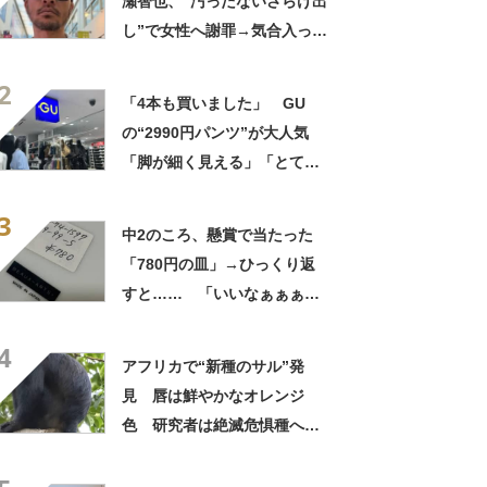
瀬智也、“汚ったないさらけ出
し”で女性へ謝罪→気合入った
髪形に反響も…… 「長瀬な
2
ら私が許す」「あれはネ
「4本も買いました」 GU
タ？」
の“2990円パンツ”が大人気
「脚が細く見える」「とても
柔らかく履き心地抜群」「仕
3
事でもプライベートでも重宝
中2のころ、懸賞で当たった
します」
「780円の皿」→ひっくり返
すと…… 「いいなぁぁぁぁ
ぁ！」まさかのお宝に「胸熱
4
ですね……」
アフリカで“新種のサル”発
見 唇は鮮やかなオレンジ
色 研究者は絶滅危惧種への
分類も提案【海外】