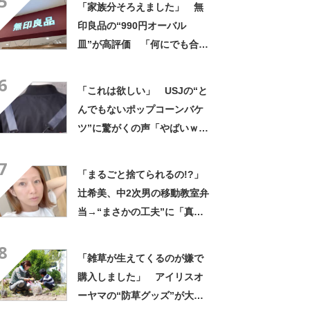
5
「家族分そろえました」 無
印良品の“990円オーバル
皿”が高評価 「何にでも合
う」「盛り付けるだけでカフ
6
ェっぽくなってお気に入り」
「これは欲しい」 USJの“と
んでもないポップコーンバケ
ツ”に驚がくの声「やばいｗ
ｗ」「天才的発想」
7
「まるごと捨てられるの!?」
辻希美、中2次男の移動教室弁
当→“まさかの工夫”に「真似
したい！」「その手があった
8
かー！」
「雑草が生えてくるのが嫌で
購入しました」 アイリスオ
ーヤマの“防草グッズ”が大人