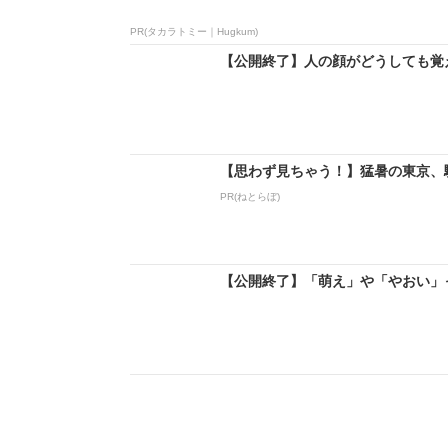
PR(タカラトミー｜Hugkum)
【公開終了】人の顔がどうしても覚えら
【思わず見ちゃう！】猛暑の東京、
PR(ねとらぼ)
【公開終了】「萌え」や「やおい」っ