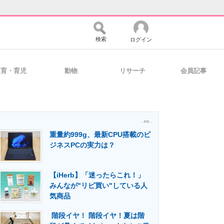
検索
ログイン
教育・育児
動物
リサーチ
会員記事
バイスの未来
好きが集まる 比べて選べる
- PR -
重量約999g、最新CPU搭載のビ
コミュニティ
マーケ×ITの今がよく分かる
ジネスPCの実力は？
【iHerb】「迷ったらこれ！」
・活用を支援
みんなが"リピ買い"している人
気商品
階段イヤ！ 階段イヤ！夏は階