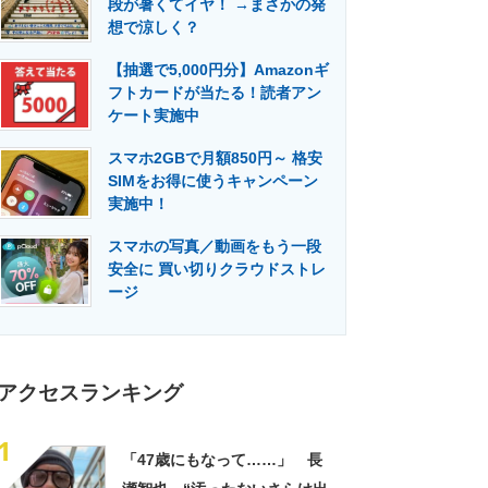
段が暑くてイヤ！ →まさかの発
門メディア
建設×テクノロジーの最前線
想で涼しく？
【抽選で5,000円分】Amazonギ
フトカードが当たる！読者アン
ケート実施中
スマホ2GBで月額850円～ 格安
SIMをお得に使うキャンペーン
実施中！
スマホの写真／動画をもう一段
安全に 買い切りクラウドストレ
ージ
アクセスランキング
1
「47歳にもなって……」 長