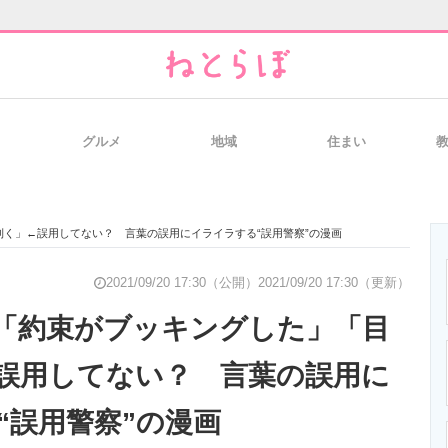
グルメ
地域
住まい
と未来を見通す
スマホと通信の最新トレンド
進化するPCとデ
く」←誤用してない？ 言葉の誤用にイライラする“誤用警察”の漫画
のいまが分かる
企業ITのトレンドを詳説
経営リーダーの
2021/09/20 17:30（公開）
2021/09/20 17:30（更新）
「約束がブッキングした」「目
誤用してない？ 言葉の誤用に
T製品の総合サイト
IT製品の技術・比較・事例
製造業のIT導入
“誤用警察”の漫画