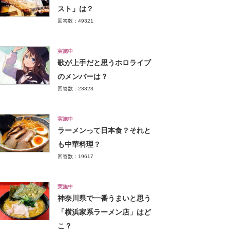
スト」は？
回答数：49321
実施中
歌が上手だと思うホロライブ
のメンバーは？
回答数：23823
実施中
ラーメンって日本食？それと
も中華料理？
回答数：19617
実施中
神奈川県で一番うまいと思う
「横浜家系ラーメン店」はど
こ？