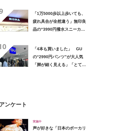
気 「今回で3度目の購入」
9
「施工が楽で簡単」
「1万5000歩以上歩いても、
疲れ具合が全然違う」無印良
品の“3990円撥水スニーカ
ー”に「もう何足目かわからな
10
い」「パンツでもスカートで
「4本も買いました」 GU
も合う」の声
の“2990円パンツ”が大人気
「脚が細く見える」「とても
柔らかく履き心地抜群」「仕
事でもプライベートでも重宝
します」
アンケート
実施中
声が好きな「日本のボーカリ