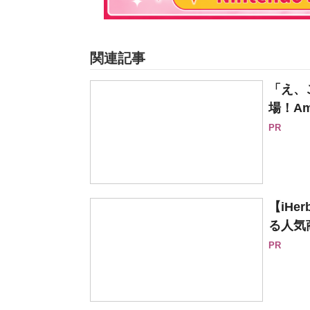
関連記事
「え、
場！Am
PR
【iH
る人気
PR