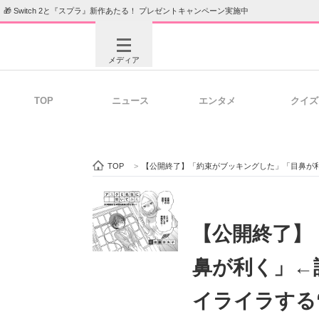
🎁 Switch 2と『スプラ』新作あたる！ プレゼントキャンペーン実施中
メディア
TOP
ニュース
エンタメ
クイズ
注目記事を集めた総合ページ
ITの今
TOP
>
【公開終了】「約束がブッキングした」「目鼻が利
ビジネスと働き方のヒント
AI活用
【公開終了】
鼻が利く」←
ITエンジニア向け専門サイト
企業向けI
イライラする