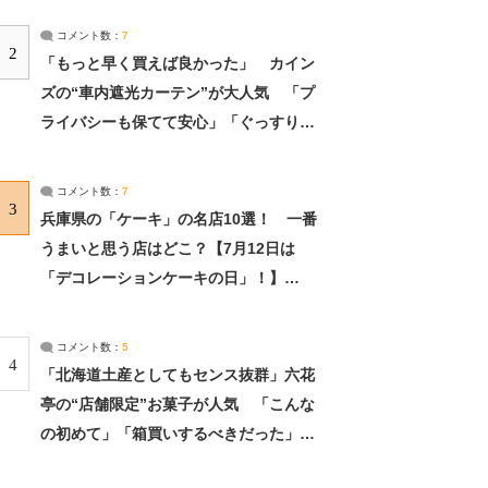
コメント数：
7
2
「もっと早く買えば良かった」 カイン
ズの“車内遮光カーテン”が大人気 「プ
ライバシーも保てて安心」「ぐっすり眠
れました」（2/2） | ライフ ねとらぼリ
サーチ：2ページ目
コメント数：
7
3
兵庫県の「ケーキ」の名店10選！ 一番
うまいと思う店はどこ？【7月12日は
「デコレーションケーキの日」！】
（2/4） | 兵庫県 ねとらぼリサーチ：2ペ
ージ目
コメント数：
5
4
「北海道土産としてもセンス抜群」六花
亭の“店舗限定”お菓子が人気 「こんな
の初めて」「箱買いするべきだった」
（1/2） | 北海道 ねとらぼリサーチ