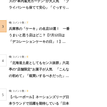
ズの“車内遮光カーテン”が大人気 「プ
ライバシーも保てて安心」「ぐっすり眠
れました」（2/2） | ライフ ねとらぼリ
サーチ：2ページ目
コメント数：
7
3
兵庫県の「ケーキ」の名店10選！ 一番
うまいと思う店はどこ？【7月12日は
「デコレーションケーキの日」！】
（2/4） | 兵庫県 ねとらぼリサーチ：2ペ
ージ目
コメント数：
5
4
「北海道土産としてもセンス抜群」六花
亭の“店舗限定”お菓子が人気 「こんな
の初めて」「箱買いするべきだった」
（1/2） | 北海道 ねとらぼリサーチ
コメント数：
3
5
【バレーボール】ネーションズリーグ日
本ラウンドで活躍を期待している「日本