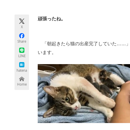
モノづくり技術者専門サイト
エレクトロ
頑張ったね。
X
ちょっと気になるネットの話題
Share
「朝起きたら猫の出産完了していた……」
います。
LINE
hatena
Home