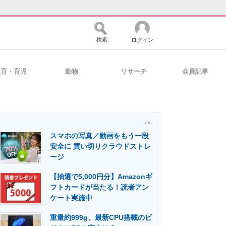
検索
ログイン
教育・育児
動物
リサーチ
会員記事
バイスの未来
好きが集まる 比べて選べる
- PR -
スマホの写真／動画をもう一段
コミュニティ
マーケ×ITの今がよく分かる
安全に 買い切りクラウドストレ
ージ
【抽選で5,000円分】Amazonギ
・活用を支援
フトカードが当たる！読者アン
ケート実施中
重量約999g、最新CPU搭載のビ