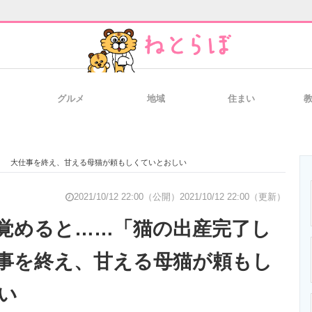
グルメ
地域
住まい
と未来を見通す
スマホと通信の最新トレンド
進化するPCとデ
」 大仕事を終え、甘える母猫が頼もしくていとおしい
のいまが分かる
企業ITのトレンドを詳説
経営リーダーの
2021/10/12 22:00（公開）
2021/10/12 22:00（更新）
覚めると……「猫の出産完了し
事を終え、甘える母猫が頼もし
T製品の総合サイト
IT製品の技術・比較・事例
製造業のIT導入
い