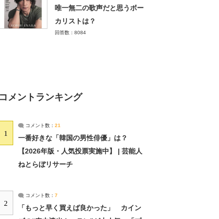
唯一無二の歌声だと思うボー
カリストは？
回答数：8084
コメントランキング
コメント数：
21
1
一番好きな「韓国の男性俳優」は？
【2026年版・人気投票実施中】 | 芸能人
ねとらぼリサーチ
コメント数：
7
2
「もっと早く買えば良かった」 カイン