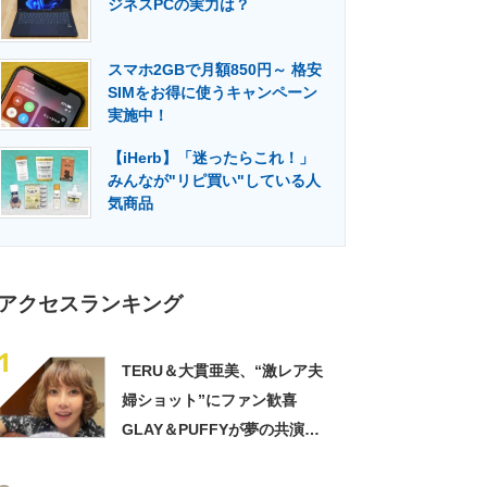
ジネスPCの実力は？
門メディア
建設×テクノロジーの最前線
スマホ2GBで月額850円～ 格安
SIMをお得に使うキャンペーン
実施中！
【iHerb】「迷ったらこれ！」
みんなが"リピ買い"している人
気商品
アクセスランキング
1
TERU＆大貫亜美、“激レア夫
婦ショット”にファン歓喜
GLAY＆PUFFYが夢の共演
「旦那おるやん」「夫婦で写