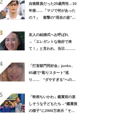
2
ってるの尊い！」
自衛隊員だった25歳男性→10
年後……「マジで何があった
の？」 衝撃の“現在の姿”が
180万再生「別人…？」「好
3
きに生きんしゃい」
友人の結婚式へお呼ばれ
→「エレガントな格好で来
て！」と言われ、当日……ま
さかの参列姿に「いやすごお
4
おお！」「天才」【海外】
「打首獄門同好会」junko、
65歳で“彫りスタート”巡
り…… “ダサすぎる”への持
論に反響「理由が素敵」「わ
5
たしもデビューしたい」
「映画ちいかわ」鑑賞前の楽
しそうな子どもたち→“鑑賞後
の様子”に2900万表示「そう