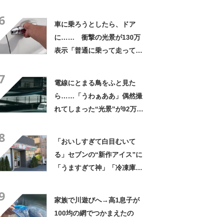
なるわなw」「分かるよ」
6
「いったい何が」
車に乗ろうとしたら、ドア
に…… 衝撃の光景が130万
表示「普通に乗って走ってた
やん」「どうやって入った
7
の!?」
電線にとまる鳥をふと見た
ら……「うわぁああ」偶然撮
れてしまった“光景”が92万再
生「自然は過酷」
8
「おいしすぎて白目むいて
る」セブンの“新作アイス”に
「うますぎて神」「冷凍庫に
入るだけ買い込もうかし
9
ら…」「シャリシャリがおい
家族で川遊びへ→高1息子が
しい」の声
100均の網でつかまえたの