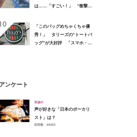
は……「すごい！」 “衝撃の
光景”に「めっちゃ大きい！」
10
「楽しそう」
「このバッグめちゃくちゃ優
秀！」 タリーズの“トートバ
ッグ”が大好評 「スマホ・財
布・本・飲み物などが入る」
「タンブラー入れられるポケ
ットもある」
アンケート
実施中
声が好きな「日本のボーカリ
スト」は？
回答数：49462