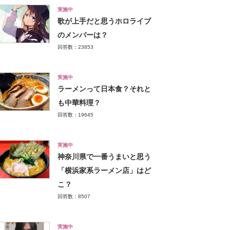
実施中
歌が上手だと思うホロライブ
のメンバーは？
回答数：23853
実施中
ラーメンって日本食？それと
も中華料理？
回答数：19645
実施中
神奈川県で一番うまいと思う
「横浜家系ラーメン店」はど
こ？
回答数：8507
実施中