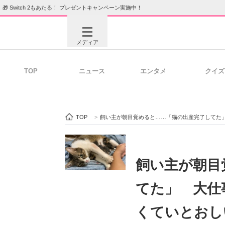
🎁 Switch 2もあたる！ プレゼントキャンペーン実施中！
メディア
TOP
ニュース
エンタメ
クイズ
注目記事を集めた総合ページ
ITの今
TOP
>
飼い主が朝目覚めると……「猫の出産完了してた
ビジネスと働き方のヒント
AI活用
飼い主が朝目
てた」 大仕
ITエンジニア向け専門サイト
企業向けI
くていとおし