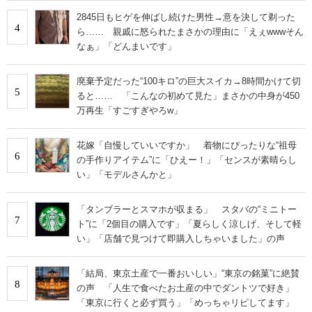
2845日もヒゲを伸ばし続けた男性→意を決して剃った
4
ら…… 親戚に怒られたまさかの理由に「えぇwwwそん
なぁ」「どんまいです」
廃棄予定だった“100キロ”の巨大スイカ→8時間かけて切
5
ると…… 「こんなの初めて見た」まさかの中身が450
万再生「すごすぎやろw」
花嫁「自慢していいですか」 着物にぴったりな“祖母
6
の手作りアイテム”に「ひえー！」「センスが素晴らし
い」「モデルさんかと」
「タンブラーとスマホが収まる」 スタバの“ミニトー
7
ト”に「2個目の購入です」「夏らしく涼しげ、そして軽
い」「店舗で見つけて即購入しちゃいました」の声
「結局、東京土産で一番おいしい」“東京の銘菓”に絶賛
8
の声 「人生で食べたお土産の中でダントツで好き」
「東京に行くと必ず買う」「めっちゃリピしてます」