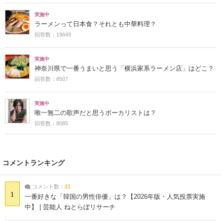
実施中
ラーメンって日本食？それとも中華料理？
回答数：19649
実施中
神奈川県で一番うまいと思う「横浜家系ラーメン店」はどこ？
回答数：8507
実施中
唯一無二の歌声だと思うボーカリストは？
回答数：8085
コメントランキング
コメント数：
21
1
一番好きな「韓国の男性俳優」は？【2026年版・人気投票実施
中】 | 芸能人 ねとらぼリサーチ