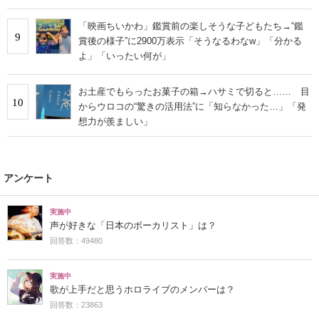
「映画ちいかわ」鑑賞前の楽しそうな子どもたち→“鑑
9
賞後の様子”に2900万表示「そうなるわなw」「分かる
よ」「いったい何が」
お土産でもらったお菓子の箱→ハサミで切ると…… 目
10
からウロコの“驚きの活用法”に「知らなかった…」「発
想力が羨ましい」
アンケート
実施中
声が好きな「日本のボーカリスト」は？
回答数：49480
実施中
歌が上手だと思うホロライブのメンバーは？
回答数：23863