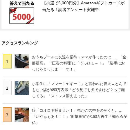
【抽選で5,000円分】Amazonギフトカードが
当たる！読者アンケート実施中
アクセスランキング
おうちプールに友達を招待→ママが作ったのは……「全
1
部最高」 “圧巻の料理”に「うっひょ～！」「勝手にお
っじゃまっしまーーす！」
小学生に「ママー！ヤギー！」と言われた愛犬→とんで
2
もない姿が480万表示「どう見ても犬ですけど？って顔
してる」「ストレス消え去った」
娘「コオロギ捕まえた！」虫かごの中をのぞくと……
3
「いやぁぁあ！！！」“衝撃事実”が160万再生「知らぬが
仏」