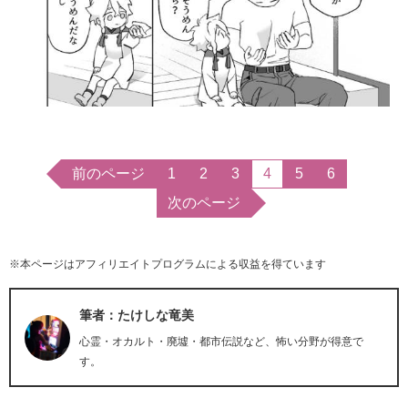
前のページ
1
2
3
4
5
6
次のページ
※本ページはアフィリエイトプログラムによる収益を得ています
筆者：たけしな竜美
心霊・オカルト・廃墟・都市伝説など、怖い分野が得意で
す。