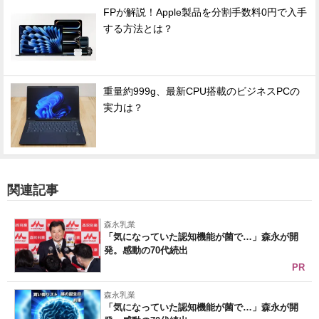
FPが解説！Apple製品を分割手数料0円で入手
する方法とは？
重量約999g、最新CPU搭載のビジネスPCの
実力は？
関連記事
森永乳業
「気になっていた認知機能が菌で…」森永が開
発。感動の70代続出
PR
森永乳業
「気になっていた認知機能が菌で…」森永が開