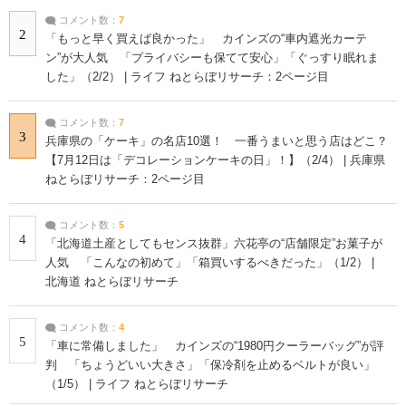
コメント数：
7
2
「もっと早く買えば良かった」 カインズの“車内遮光カーテ
ン”が大人気 「プライバシーも保てて安心」「ぐっすり眠れま
した」（2/2） | ライフ ねとらぼリサーチ：2ページ目
コメント数：
7
3
兵庫県の「ケーキ」の名店10選！ 一番うまいと思う店はどこ？
【7月12日は「デコレーションケーキの日」！】（2/4） | 兵庫県
ねとらぼリサーチ：2ページ目
コメント数：
5
4
「北海道土産としてもセンス抜群」六花亭の“店舗限定”お菓子が
人気 「こんなの初めて」「箱買いするべきだった」（1/2） |
北海道 ねとらぼリサーチ
コメント数：
4
5
「車に常備しました」 カインズの“1980円クーラーバッグ”が評
判 「ちょうどいい大きさ」「保冷剤を止めるベルトが良い」
（1/5） | ライフ ねとらぼリサーチ