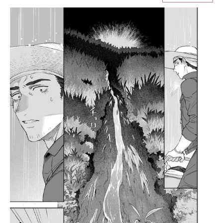
ITの今と未来を見通す
スマホと通信の最新トレンド
進化するPCとデバイスの未来
好きが集まる 比べて選べる
ビジネスと働き方のヒント
AI活用のいまが分かる
企業ITのトレンドを詳説
経営リーダーのコミュニティ
マーケ×ITの今がよく分かる
ITエンジニア向け専門サイト