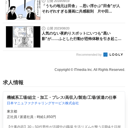
公開 2018/09/19
「うちの地元は田舎」→思い浮かぶ”田舎”が人
それぞれすぎる漫画に共感殺到 片や田...
公開 2023/08/20
人気のない夜釣りスポットにいつも“黒い
影”が……ふとした行動が恐怖体験を引き起こ...
Recommended by
Copyright © ITmedia Inc. All Rights Reserved.
求人情報
機械系工場/組立・加工・プレス/高収入/製造/工場/派遣の仕事
日本マニュファクチャリングサービス株式会社
東京都
正社員 / 派遣社員：時給1,850円
【仕事内容】30～50代男性が活躍中の職場 生活リズムが整う日勤&土日祝