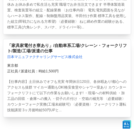
休み お休み多めで私生活も充実 職場でお弁当注文できます 半導体製造装
置、検査装置等の組立・配線業務 〈お仕事内容〉 電気:電気図面を見なが
らハーネス製作、配線・制御盤用品実装、半田付け作業 標準工具を使用し
た組立(即戦力になれる方希望) 〈必要経験〉 ねじ締め作業の経験がある、
標準工具(六角レンチ、スパナ、ドライバー等)...
「家具家電付き寮あり」/自動車系工場/クレーン・フォークリフ
ト/製造/工場/派遣の仕事
日本マニュファクチャリングサービス株式会社
東京都
正社員 / 派遣社員：時給1,500円
【仕事内容】土日休みでオフも充実 年間休日120日、各休暇あり!都心への
アクセスも抜群 マイカー通勤もOK!格安食堂やシャワー室あり カウンター
フォークリフトにて以下の作業をお願いします! ・現場への材料供給 ・加
工品の回収 ・倉庫への搬入 ・切子の片付け ・空箱の補充等 〈必要経験〉
カウンターフォーク実務(工場未経験可) 〈必要資格〉 フォークリフト運転
技能講習 3ヶ月後時給50円UPと...