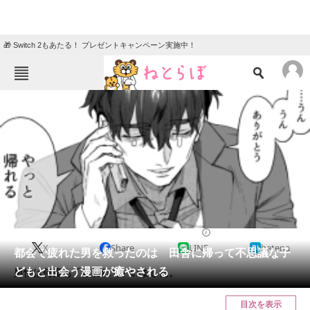
🎁 Switch 2もあたる！ プレゼントキャンペーン実施中！
ねとらぼメニュー
TOP
ニュース
エンタメ
クイズ
グルメ
地域
住まい
教育・育児
動物
リサーチ
2021/11/03 21:00（公開）
X
Share
LINE
hatena
会員記事
都会で疲れた男を救ったのは 田舎に帰って不思議な子
どもと出会う漫画が癒やされる
男性は何度も「救われて」いました。
メディア
目次を表示
注目記事を集めた総合ページ