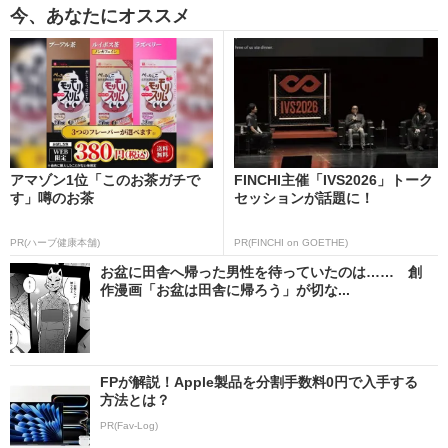
今、あなたにオススメ
アマゾン1位「このお茶ガチで
FINCHI主催「IVS2026」トーク
す」噂のお茶
セッションが話題に！
PR(ハーブ健康本舗)
PR(FINCHI on GOETHE)
お盆に田舎へ帰った男性を待っていたのは…… 創
作漫画「お盆は田舎に帰ろう」が切な...
FPが解説！Apple製品を分割手数料0円で入手する
方法とは？
PR(Fav-Log)