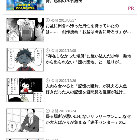
発。感動の70代続出
PR
公開 2018/08/17
お盆に田舎へ帰った男性を待っていたの
は…… 創作漫画「お盆は田舎に帰ろう」が切
な...
公開 2021/12/08
“存在しなかった場所”に迷い込んだ少年 敷地
から出られない「謎の団地」と「通りが...
公開 2021/12/26
人肉を食べると「記憶の断片」が見える人魚
好きだった人の記憶を垣間見る漫画が泣け...
公開 2018/10/24
帰る場所が思い出せないサラリーマン……なぜ
か大人ばかりが集まる「迷子センター」の...