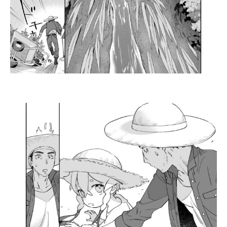
企業向けIT製品の総合サイト
IT製品の技術・比較・事例
製造業のIT導入・活用を支援
モノづくり技術者専門サイト
エレクトロニクス専門サイト
電子設計の基本と応用
エネルギーの専門メディア
建設×テクノロジーの最前線
ちょっと気になるネットの話題